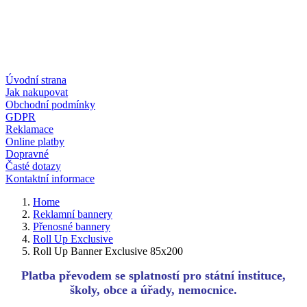
Úvodní strana
Jak nakupovat
Obchodní podmínky
GDPR
Reklamace
Online platby
Dopravné
Časté dotazy
Kontaktní informace
Home
Reklamní bannery
Přenosné bannery
Roll Up Exclusive
Roll Up Banner Exclusive 85x200
Platba převodem se splatností pro státní instituce,
školy, obce a úřady, nemocnice.