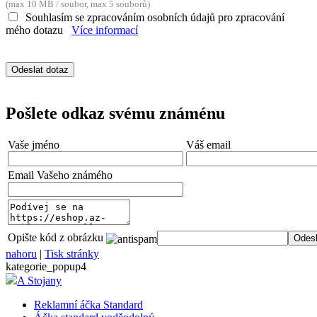
(max 10 MB / soubor, max 5 souborů)
Souhlasím se zpracováním osobních údajů pro zpracování
shop5_pocitadlo
.eshop.az-
mého dotazu
Více informací
reklama.cz
Google Privacy Policy
__cf_bm
Cloudflare
Inc.
.heureka.cz
Pošlete odkaz svému známénu
nastav_lang
.eshop.az-
reklama.cz
Vaše jméno
Váš email
VISITOR_PRIVACY_METADATA
YouTube
.youtube.com
Email Vašeho známého
mena
.eshop.az-
reklama.cz
Opište kód z obrázku
nahoru
|
Tisk stránky
CookieScriptConsent
CookieScript
eshop.az-
kategorie_popup4
reklama.cz
A Stojany
_dc_gtm_UA-3819248-14
.eshop.az-
Reklamní áčka Standard
reklama.cz