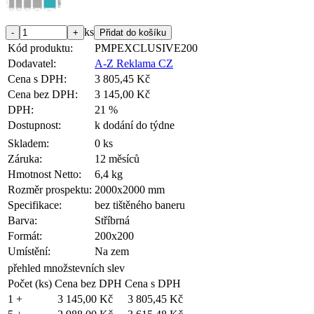
ks
Kód produktu:
PMPEXCLUSIVE200
Dodavatel:
A-Z Reklama CZ
Cena s DPH:
3 805,45 Kč
Cena bez DPH:
3 145,00 Kč
DPH:
21 %
Dostupnost:
k dodání do týdne
Skladem:
0 ks
Záruka:
12 měsíců
Hmotnost Netto:
6,4 kg
Rozměr prospektu:
2000x2000 mm
Specifikace:
bez tištěného baneru
Barva:
Stříbrná
Formát:
200x200
Umístění:
Na zem
přehled množstevních slev
Počet (ks)
Cena bez DPH
Cena s DPH
1 +
3 145,00 Kč
3 805,45 Kč