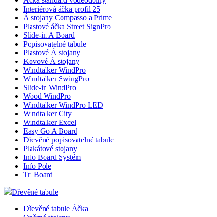
Áčka standard voděodolný
Interiérová áčka profil 25
Á stojany Compasso a Prime
Plastové áčka Street SignPro
Slide-in A Board
__cf_bm
Cloudflare
Popisovatelné tabule
Inc.
Plastové Á stojany
.heureka.group
Kovové Á stojany
Windtalker WindPro
lctpref
eshop.az-
Windtalker SwingPro
reklama.cz
Slide-in WindPro
Wood WindPro
shop5_kosik
.eshop.az-
Windtalker WindPro LED
reklama.cz
Windtalker City
Windtalker Excel
udid
.az-reklama.cz
Easy Go A Board
Dřevěné popisovatelné tabule
Plakátové stojany
Info Board Systém
Info Pole
Tri Board
Název
Provider
/
P
Název
Vyprší
Pop
Doména
Provider
/
Název
Vyprš
Dřevěné tabule
__Secure-YNID
.
Doména
_ga
1 rok 1
Tent
Google
__Secure-ROLLOUT_TOKEN
.
měsíc
význ
Dřevěné tabule Áčka
sid
LLC
.az-reklama.cz
4 týdn
cook
.az-
dny