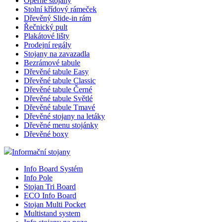
Opěrné stojany
zobrazeni
vyge
.e
reklama.cz
Stolní křídový rámeček
na s
Dřevěný Slide-in rám
kamp
IDE
1 ro
Google LLC
Řečnický pult
.doubleclick.net
_ga_W9W4WTC8B7
.az-
1 rok 1
Tent
Plakátové lišty
reklama.cz
měsíc
Prodejní regály
Stojany na zavazadla
_gid
1 den
Tent
Google
_gcl_au
2 měsíc
Google LLC
jedi
LLC
týdn
.az-reklama.cz
Bezrámové tabule
sled
.eshop.az-
Dřevěné tabule Easy
reklama.cz
Dřevěné tabule Classic
Dřevěné tabule Černé
_gat_UA-3819248-
_fbp
.eshop.az-
59
2 měsíc
Toto
Meta Platform
14
reklama.cz
sekund
týdn
vzor
Inc.
Dřevěné tabule Světlé
kter
.az-reklama.cz
Dřevěné tabule Tmavé
množ
Dřevěné stojany na letáky
prov
test_cookie
15 min
Google LLC
Dřevěné menu stojánky
.doubleclick.net
Dřevěné boxy
sid
.seznam.cz
4 týdn
Informační stojany
dny
Info Board Systém
VISITOR_INFO1_LIVE
5 měsí
Google LLC
Info Pole
4 týd
.youtube.com
Stojan Tri Board
ECO Info Board
YSC
Zavřen
Stojan Multi Pocket
Google LLC
prohlíž
.youtube.com
Multistand system