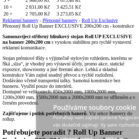
5 +
2 988,00 Kč
3 615,48 Kč
10 +
2 831,00 Kč
3 425,51 Kč
20 +
2 705,00 Kč
3 273,05 Kč
Reklamní bannery
-
Přenosné bannery
-
Roll Up Exclusive
Přenosný Roll Up Banner EXCLUSIVE 200x200 cm - konstrukce
Samonavíjecí stříbrný hliníkový stojan Roll UP EXCLUSIVE
na banner 200x200 cm
s vysokou stabilitou pro rychlé vystavení
reklamní komunikace.
Stojan prémiové třídy s výjimečně stylovým vzhledem, kterému se
říká „slza“, je vhodný pro výstavní účely, promo akce, statické
expozice, showroomy a jiné firemní akce. Lehká a skladná
konstrukce Vám zajistí snadný převoz a rychlé rozložení.
Dodáváno včetně transportní tašky. Samotná konstrukce bez
banneru. Využití pouze do interiérů.
Dostupné ve velikostech: 850x2000 mm, 1000x2000 mm,
1200x2000 mm, 1500x2000 mm a 2000x2000 mm ve stříbrném a v
černém provedení.
Používáme soubory cookie
Zajišťujeme i potisk potřebných banerů
. Viz sekce Bannery do
Pomáhají nám zajistit správné fungování
rollup.
vás skutečně zajímají. Vy sami rozhodne
Potřebujete poradit ?
Roll Up Banner
Nezbytně nutné
Výkonové