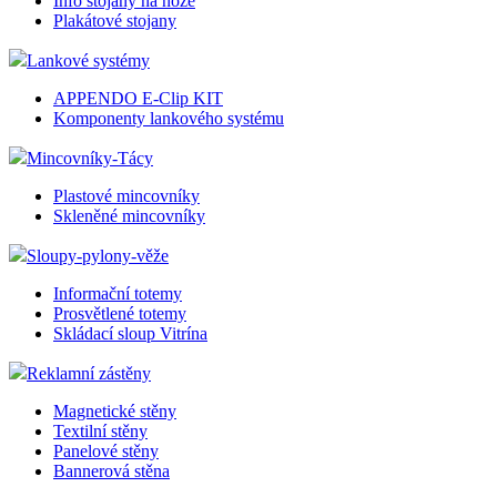
Info stojany na noze
Plakátové stojany
Lankové systémy
APPENDO E-Clip KIT
Komponenty lankového systému
Mincovníky-Tácy
Plastové mincovníky
Skleněné mincovníky
Sloupy-pylony-věže
Informační totemy
Prosvětlené totemy
Skládací sloup Vitrína
Reklamní zástěny
Magnetické stěny
Textilní stěny
Panelové stěny
Bannerová stěna