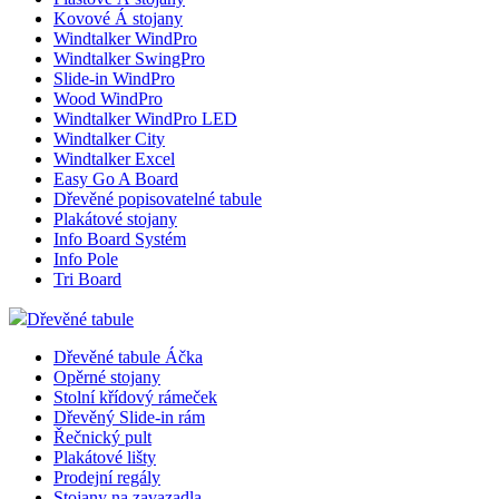
Kovové Á stojany
Windtalker WindPro
Windtalker SwingPro
Slide-in WindPro
Wood WindPro
Windtalker WindPro LED
Windtalker City
Windtalker Excel
Easy Go A Board
Dřevěné popisovatelné tabule
Plakátové stojany
Info Board Systém
Info Pole
Tri Board
Dřevěné tabule
Dřevěné tabule Áčka
Opěrné stojany
Stolní křídový rámeček
Dřevěný Slide-in rám
Řečnický pult
Plakátové lišty
Prodejní regály
Stojany na zavazadla