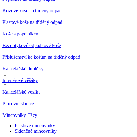
Odpadkové koše - DURABLE
Odpadkové koše - TREND
Samozhášecí popelníkové koše
Popelnice na tříděný odpad
Kovové koše na tříděný odpad
Plastové koše na tříděný odpad
Koše s popelníkem
Bezdotykové odpadkové koše
Příslušenství ke košům na tříděný odpad
Kancelářské doplňky
Interiérové věšáky
Kancelářské vozíky