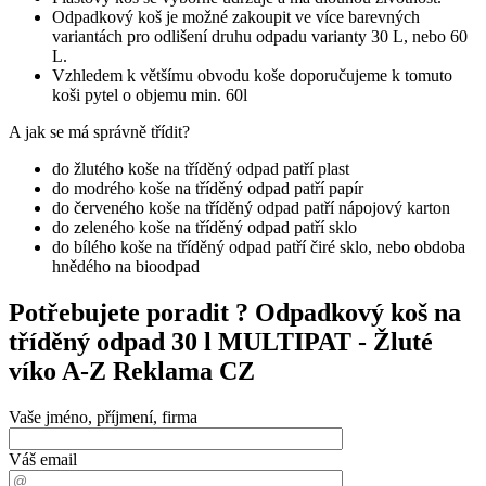
Odpadkový koš je možné zakoupit ve více barevných
variantách pro odlišení druhu odpadu varianty 30 L, nebo 60
L.
Vzhledem k většímu obvodu koše doporučujeme k tomuto
koši pytel o objemu min. 60l
A jak se má správně třídit?
do žlutého koše na tříděný odpad patří plast
do modrého koše na tříděný odpad patří papír
do červeného koše na tříděný odpad patří nápojový karton
do zeleného koše na tříděný odpad patří sklo
do bílého koše na tříděný odpad patří čiré sklo, nebo obdoba
hnědého na bioodpad
Potřebujete poradit ?
Odpadkový koš na
tříděný odpad 30 l MULTIPAT - Žluté
víko A-Z Reklama CZ
Vaše jméno, příjmení, firma
Váš email