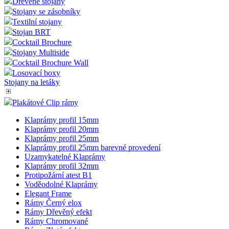
Dřevěné stojany
Stojany se zásobníky
Textilní stojany
Stojan BRT
Cocktail Brochure
Stojany Multiside
Cocktail Brochure Wall
Losovací boxy
Stojany na letáky
Plakátové Clip rámy
Klaprámy profil 15mm
Klaprámy profil 20mm
Klaprámy profil 25mm
Klaprámy profil 25mm barevné provedení
Uzamykatelné Klaprámy
Klaprámy profil 32mm
Protipožární atest B1
Voděodolné Klaprámy
Elegant Frame
Rámy Černý elox
Rámy Dřevěný efekt
Rámy Chromované