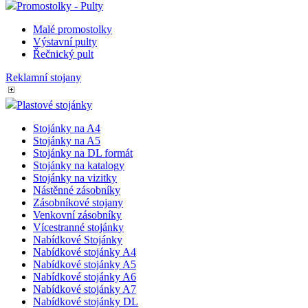
Promostolky - Pulty
Malé promostolky
Výstavní pulty
Řečnický pult
Reklamní stojany
Plastové stojánky
Stojánky na A4
Stojánky na A5
Stojánky na DL formát
Stojánky na katalogy
Stojánky na vizitky
Nástěnné zásobníky
Zásobníkové stojany
Venkovní zásobníky
Vícestranné stojánky
Nabídkové Stojánky
Nabídkové stojánky A4
Nabídkové stojánky A5
Nabídkové stojánky A6
Nabídkové stojánky A7
Nabídkové stojánky DL