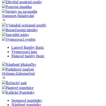
Klecové vozíky a rollkontejnery
Výstražné ochranné profily
Dřevěné boxy
Plastové sudy
Tašky-kufry-pouzdra
Plastové regály
Dřevěné prodejní regály
Posuvná stupátka
Stojany na zavazadla
Transport-Skladování
Výstražné ochranné profily
Bezpečnostní tabulky
Speciální pásky
Vymezovací systém
Lanové Bariéry Basic
Vymezovací lana
Páskové bariéry Basic
Nástěnné lékárničky
Podlahové značení
Ochrana-Zabezpečení