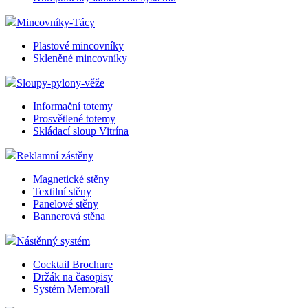
Mincovníky-Tácy
Plastové mincovníky
Skleněné mincovníky
Sloupy-pylony-věže
Informační totemy
Prosvětlené totemy
Skládací sloup Vitrína
Reklamní zástěny
Magnetické stěny
Textilní stěny
Panelové stěny
Bannerová stěna
Nástěnný systém
Cocktail Brochure
Držák na časopisy
Systém Memorail