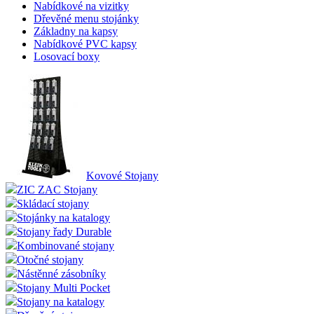
Nabídkové na vizitky
Dřevěné menu stojánky
Základny na kapsy
Nabídkové PVC kapsy
Losovací boxy
Kovové Stojany
ZIC ZAC Stojany
Skládací stojany
Stojánky na katalogy
Stojany řady Durable
Kombinované stojany
Otočné stojany
Nástěnné zásobníky
Stojany Multi Pocket
Stojany na katalogy