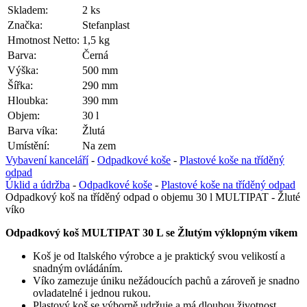
Skladem:
2 ks
Značka:
Stefanplast
Hmotnost Netto:
1,5 kg
Barva:
Černá
Výška:
500 mm
Šířka:
290 mm
Hloubka:
390 mm
Objem:
30 l
Barva víka:
Žlutá
Umístění:
Na zem
Vybavení kanceláří
-
Odpadkové koše
-
Plastové koše na tříděný
odpad
Úklid a údržba
-
Odpadkové koše
-
Plastové koše na tříděný odpad
Odpadkový koš na tříděný odpad o objemu 30 l MULTIPAT - Žluté
víko
Odpadkový koš MULTIPAT 30 L se Žlutým výklopným víkem
Koš je od Italského výrobce a je praktický svou velikostí a
snadným ovládáním.
Víko zamezuje úniku nežádoucích pachů a zároveň je snadno
ovladatelné i jednou rukou.
Plastový koš se výborně udržuje a má dlouhou životnost.