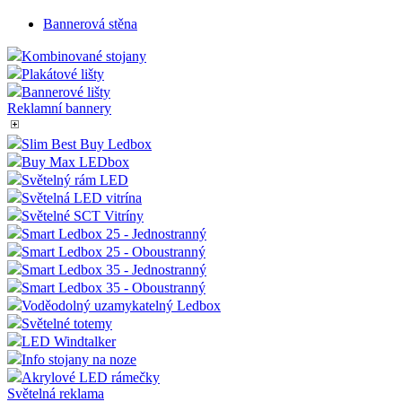
Roll Up Exclusive
Bannerová stěna
X Bannery
Stolní Banner
Příslušenství
Street banner
Monster Frame
Bannerová stěna
Kombinované stojany
Plakátové lišty
Bannerové lišty
Reklamní bannery
Slim Best Buy Ledbox
Buy Max LEDbox
Světelný rám LED
Světelná LED vitrína
Světelné SCT Vitríny
Smart Ledbox 25 - Jednostranný
Smart Ledbox 25 - Oboustranný
Smart Ledbox 35 - Jednostranný