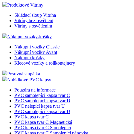
Pracovní stanice
Mincovníky-Tácy
Plastové mincovníky
Skleněné mincovníky
Produktové Vitríny
Skládací sloup Vitrína
Vitríny bez osvětlení
Vitríny s osvětlením
Nákupní vozíky-košíky
Nákupní vozíky Classic
Nákupní vozíky Avant
Nákupní košíky
Klecové vozíky a rollkontejnery
Posuvná stupátka
Nabídkové PVC kapsy
Pouzdra na informace