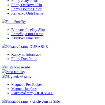
Rámy Zlatý efekt
Rámy Ocelový efekt
Rámy Double Color
Rámečky Opti Frame
Foto rámečky
Barevné rámečky Slim
Rámečky Opti Frame
Akrylové rámečky
Plakátové rámy DURABLE
Kapsy na informace
Rámy Duraframe
Distanční šrouby
Plexi tabulky
Magnetické rámy
Magnetic Pet Pocket
Magnetické rámy
Plakátové rámy DURABLE
Plakátové rámy k přichycení na Sklo