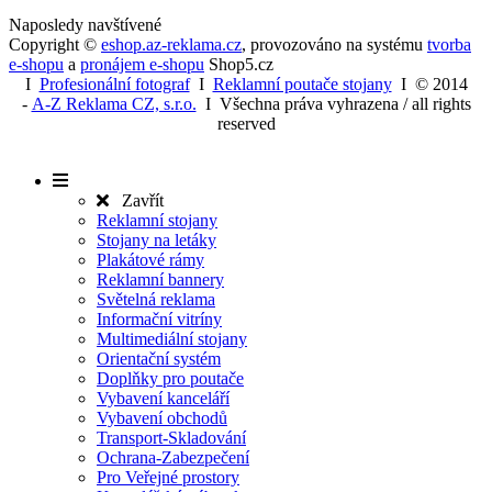
Fibaro
Smart Home
AKCE A VÝPRODEJ
Nejprodávanější zboží
Naposledy navštívené
Copyright ©
eshop.az-reklama.cz
,
provozováno na systému
tvorba
e-shopu
a
pronájem e-shopu
Shop5.cz
I
Profesionální fotograf
I
Reklamní poutače stojany
I
© 2014
-
A-Z Reklama CZ, s.r.o.
I Všechna práva vyhrazena / all rights
reserved
Zavřít
Reklamní stojany
Stojany na letáky
Plakátové rámy
Reklamní bannery
Světelná reklama
Informační vitríny
Multimediální stojany