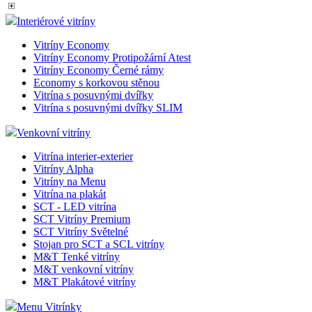
Smart Ledbox 35 - Oboustranný
Voděodolný uzamykatelný Ledbox
Světelné totemy
LED Windtalker
Info stojany na noze
Akrylové LED rámečky
Světelná reklama
Interiérové vitríny
Vitríny Economy
Vitríny Economy Protipožární Atest
Vitríny Economy Černé rámy
Economy s korkovou stěnou
Vitrína s posuvnými dvířky
Vitrína s posuvnými dvířky SLIM
Venkovní vitríny
Vitrína interier-exterier
Vitríny Alpha
Vitríny na Menu
Vitrína na plakát
SCT - LED vitrína