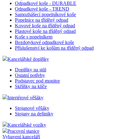
Stolní odkladače
Odpadkové koše
Kovové odpadkové koše
Odpadkové koše - CHIC BIN
Odpadkové koše - KIS HOME
Odpadkové koše - otevřené
Odpadkové koše - DURABLE
Odpadkové koše - TREND
Samozhášecí popelníkové koše
Popelnice na tříděný odpad
Kovové koše na tříděný odpad
Plastové koše na tříděný odpad
Koše s popelníkem
Bezdotykové odpadkové koše
Příslušenství ke košům na tříděný odpad
Kancelářské doplňky
Doplňky na stůl
Ostatní potřeby
Podstavec pod monitor
Skříňky na klíče