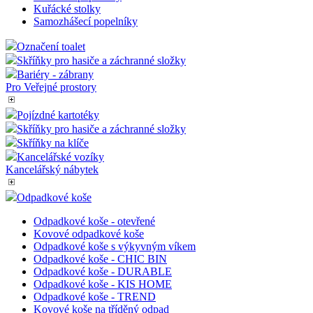
Řečnický pult
Plastové popelnice
Kuřácké Popelníky
Stojanové popelníky
Nástěnné popelníky
Kuřácké stolky
Samozhášecí popelníky
Označení toalet
Skříňky pro hasiče a záchranné složky
Bariéry - zábrany
Pro Veřejné prostory
Pojízdné kartotéky
Skříňky pro hasiče a záchranné složky
Skříňky na klíče
Kancelářské vozíky
Kancelářský nábytek
Odpadkové koše