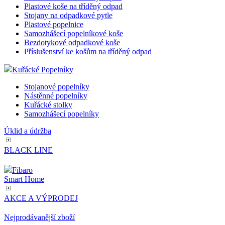
Odpadkové koše - otevřené
Kovové odpadkové koše
Odpadkové koše s výkyvným víkem
Odpadkové koše - CHIC BIN
Odpadkové koše - DURABLE
Odpadkové koše - KIS HOME
Odpadkové koše - TREND
Kovové koše na tříděný odpad
Plastové koše na tříděný odpad
Stojany na odpadkové pytle
Plastové popelnice
Samozhášecí popelníkové koše
Bezdotykové odpadkové koše
Příslušenství ke košům na tříděný odpad
Kuřácké Popelníky
Stojanové popelníky
Nástěnné popelníky
Kuřácké stolky
Samozhášecí popelníky
Úklid a údržba
BLACK LINE