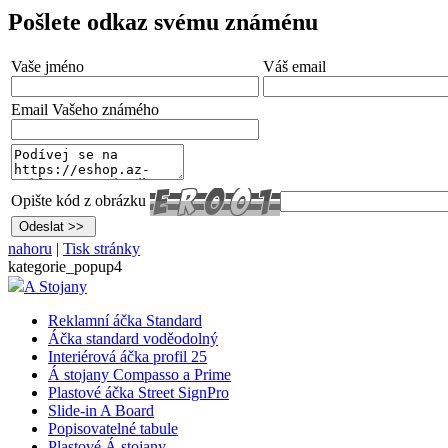
Pošlete odkaz svému známénu
Vaše jméno
Váš email
Email Vašeho známého
Opište kód z obrázku
nahoru
|
Tisk stránky
kategorie_popup4
A Stojany
Reklamní áčka Standard
Áčka standard voděodolný
Interiérová áčka profil 25
Á stojany Compasso a Prime
Plastové áčka Street SignPro
Slide-in A Board
Popisovatelné tabule
Plastové Á stojany