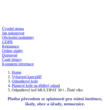
Úvodní strana
Jak nakupovat
Obchodní podmínky
GDPR
Reklamace
Online platby
Dopravné
Časté dotazy
Kontaktní informace
Home
Vybavení kanceláří
Odpadkové koše
Plastové koše na tříděný odpad
Odpadkový koš MULTIPAT 30 l - Žluté víko
Platba převodem se splatností pro státní instituce,
školy, obce a úřady, nemocnice.