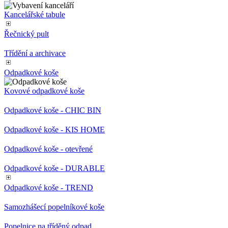
Interiérové věšáky
Stojanové věšáky
Stojany na deštníky
Kancelářské vozíky
Pracovní stanice
Vybavení kanceláří
Kancelářské tabule
Řečnický pult
Třídění a archivace
Odpadkové koše
Kovové odpadkové koše
Odpadkové koše - CHIC BIN
Odpadkové koše - KIS HOME
Odpadkové koše - otevřené