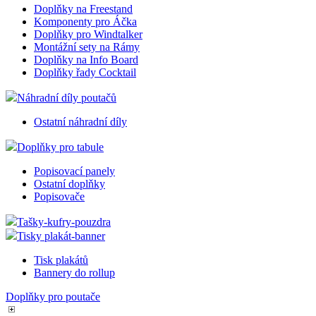
Náhradní UV fólie
Voděvzdorné kapsy
Čiré hladké fólie
Černé křídové Fólie
Komponenty poutačů
Doplňky na Freestand
Komponenty pro Áčka
Doplňky pro Windtalker
Montážní sety na Rámy
Doplňky na Info Board
Doplňky řady Cocktail
Náhradní díly poutačů
Ostatní náhradní díly
Doplňky pro tabule
Popisovací panely
Ostatní doplňky
Popisovače