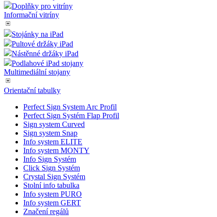
SCT Vitríny Premium
SCT Vitríny Světelné
Stojan pro SCT a SCL vitríny
M&T Tenké vitríny
M&T venkovní vitríny
M&T Plakátové vitríny
Menu Vitrínky
Doplňky pro vitríny
Informační vitríny
Stojánky na iPad
Pultové držáky iPad
Nástěnné držáky iPad
Podlahové iPad stojany
Multimediální stojany
Orientační tabulky
Perfect Sign System Arc Profil
Perfect Sign Systém Flap Profil
Sign system Curved
Sign system Snap
Info system ELITE
Info system MONTY