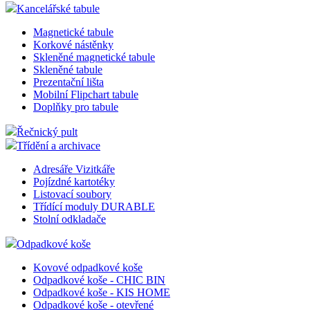
Tašky-kufry-pouzdra
Tisky plakát-banner
Tisk plakátů
Bannery do rollup
Doplňky pro poutače
Kancelářské tabule
Magnetické tabule
Korkové nástěnky
Skleněné magnetické tabule
Skleněné tabule
Prezentační lišta
Mobilní Flipchart tabule
Doplňky pro tabule
Řečnický pult
Třídění a archivace
Adresáře Vizitkáře
Pojízdné kartotéky
Listovací soubory
Třídící moduly DURABLE