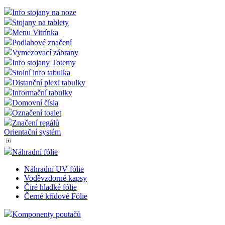
Info Sign Systém
Click Sign Systém
Crystal Sign Systém
Stolní info tabulka
Info system PURO
Info system GERT
Značení regálů
Info stojany na noze
Stojany na tablety
Menu Vitrínka
Podlahové značení
Vymezovací zábrany
Info stojany Totemy
Stolní info tabulka
Distanční plexi tabulky
Informační tabulky
Domovní čísla
Označení toalet
Značení regálů
Orientační systém
Náhradní fólie