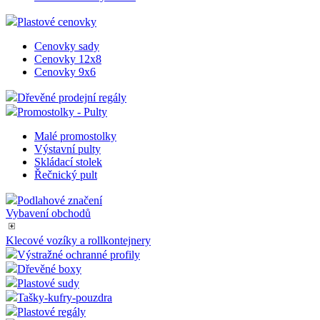
Cenovkové lišty
Cenovková lišta LH1
Cenovková lišta LH2
Cenovková lišta LH3
Cenovková lišta LH4
Cenovková lišta LH5
Barevné vložky do lišt
Plastové cenovky
Cenovky sady
Cenovky 12x8
Cenovky 9x6
Dřevěné prodejní regály
Promostolky - Pulty
Malé promostolky
Výstavní pulty
Skládací stolek
Řečnický pult
Podlahové značení
Vybavení obchodů