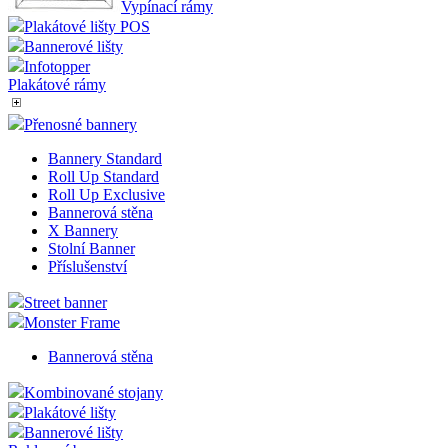
Vypínací rámy
Plakátové lišty POS
Bannerové lišty
Infotopper
Plakátové rámy
Přenosné bannery
Bannery Standard
Roll Up Standard
Roll Up Exclusive
Bannerová stěna
X Bannery
Stolní Banner
Příslušenství
Street banner
Monster Frame
Bannerová stěna
Kombinované stojany
Plakátové lišty
Bannerové lišty