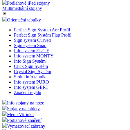
Podlahové iPad stojany
Multimediální stojany
Orientační tabulky
Perfect Sign System Arc Profil
Perfect Sign Systém Flap Profil
Sign system Curved
Sign system Snap
Info system ELITE
Info system MONTY
Info Sign Systém
Click Sign Systém
Crystal Sign Systém
Stolní info tabulka
Info system PURO
Info system GERT
Značení regálů
Info stojany na noze
Stojany na tablety
Menu Vitrínka
Podlahové značení
Vymezovací zábrany