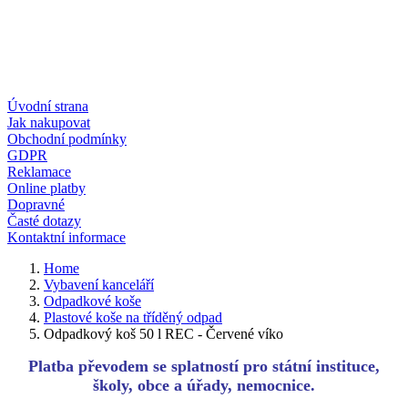
Úvodní strana
Jak nakupovat
Obchodní podmínky
GDPR
Reklamace
Online platby
Dopravné
Časté dotazy
Kontaktní informace
Home
Vybavení kanceláří
Odpadkové koše
Plastové koše na tříděný odpad
Odpadkový koš 50 l REC - Červené víko
Platba převodem se splatností pro státní instituce,
školy, obce a úřady, nemocnice.