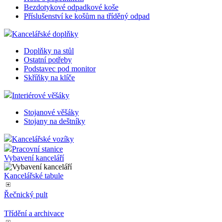
Bezdotykové odpadkové koše
Příslušenství ke košům na tříděný odpad
Kancelářské doplňky
Doplňky na stůl
Ostatní potřeby
Podstavec pod monitor
Skříňky na klíče
Interiérové věšáky
Stojanové věšáky
Stojany na deštníky
Kancelářské vozíky
Pracovní stanice
Vybavení kanceláří
Kancelářské tabule
Řečnický pult
Třídění a archivace