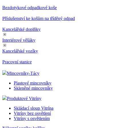
Bezdotykové odpadkové koše
Příslušenství ke košům na tříděný odpad
Kancelářské doplňky
Interiérové věšáky
Kancelářské vozíky
Pracovní stanice
Mincovníky-Tácy
Plastové mincovníky
Skleněné mincovníky
Produktové Vitríny
Skládací sloup Vitrína
Vitríny bez osvětlení
Vitríny s osvětlením