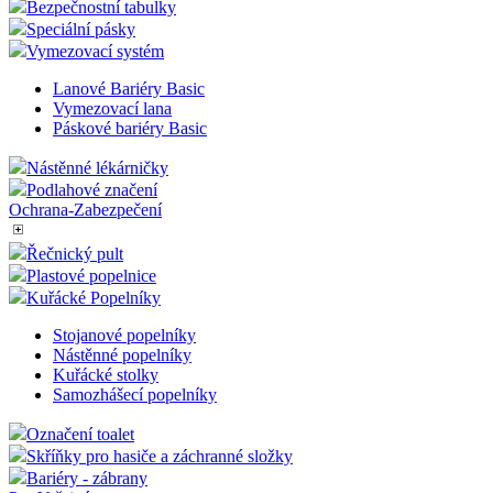
Bezpečnostní tabulky
Speciální pásky
Vymezovací systém
Lanové Bariéry Basic
Vymezovací lana
Páskové bariéry Basic
Nástěnné lékárničky
Podlahové značení
Ochrana-Zabezpečení
Řečnický pult
Plastové popelnice
Kuřácké Popelníky
Stojanové popelníky
Nástěnné popelníky
Kuřácké stolky
Samozhášecí popelníky
Označení toalet
Skříňky pro hasiče a záchranné složky
Bariéry - zábrany