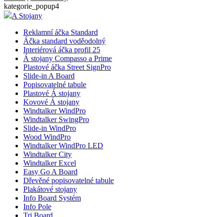
kategorie_popup4
A Stojany
Reklamní áčka Standard
Áčka standard voděodolný
Interiérová áčka profil 25
Á stojany Compasso a Prime
Plastové áčka Street SignPro
Slide-in A Board
Popisovatelné tabule
Plastové Á stojany
Kovové Á stojany
Windtalker WindPro
Windtalker SwingPro
Slide-in WindPro
Wood WindPro
Windtalker WindPro LED
Windtalker City
Windtalker Excel
Easy Go A Board
Dřevěné popisovatelné tabule
Plakátové stojany
Info Board Systém
Info Pole
Tri Board