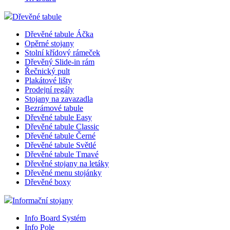
Dřevěné tabule
Dřevěné tabule Áčka
Opěrné stojany
Stolní křídový rámeček
Dřevěný Slide-in rám
Řečnický pult
Plakátové lišty
Prodejní regály
Stojany na zavazadla
Bezrámové tabule
Dřevěné tabule Easy
Dřevěné tabule Classic
Dřevěné tabule Černé
Dřevěné tabule Světlé
Dřevěné tabule Tmavé
Dřevěné stojany na letáky
Dřevěné menu stojánky
Dřevěné boxy
Informační stojany
Info Board Systém
Info Pole