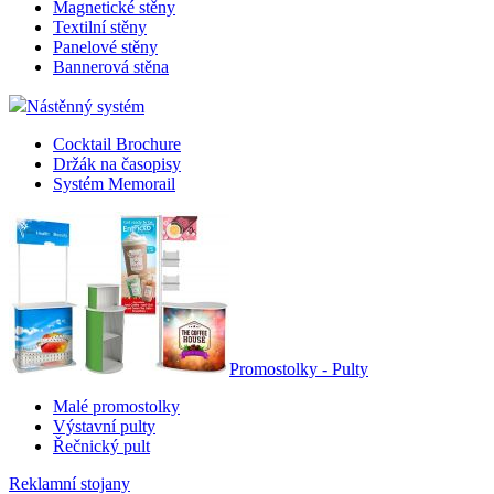
Magnetické stěny
Textilní stěny
Panelové stěny
Bannerová stěna
Nástěnný systém
Cocktail Brochure
Držák na časopisy
Systém Memorail
Promostolky - Pulty
Malé promostolky
Výstavní pulty
Řečnický pult
Reklamní stojany