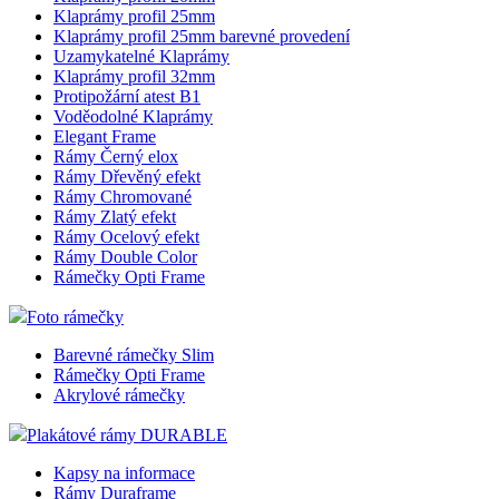
Klaprámy profil 25mm
Klaprámy profil 25mm barevné provedení
Uzamykatelné Klaprámy
Klaprámy profil 32mm
Protipožární atest B1
Voděodolné Klaprámy
Elegant Frame
Rámy Černý elox
Rámy Dřevěný efekt
Rámy Chromované
Rámy Zlatý efekt
Rámy Ocelový efekt
Rámy Double Color
Rámečky Opti Frame
Foto rámečky
Barevné rámečky Slim
Rámečky Opti Frame
Akrylové rámečky
Plakátové rámy DURABLE
Kapsy na informace
Rámy Duraframe