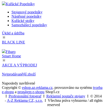
Kuřácké Popelníky
Stojanové popelníky
Nástěnné popelníky
Kuřácké stolky
Samozhášecí popelníky
Úklid a údržba
BLACK LINE
Fibaro
Smart Home
AKCE A VÝPRODEJ
Nejprodávanější zboží
Naposledy navštívené
Copyright ©
eshop.az-reklama.cz
,
provozováno na systému
tvorba
e-shopu
a
pronájem e-shopu
Shop5.cz
I
Profesionální fotograf
I
Reklamní poutače stojany
I
© 2014
-
A-Z Reklama CZ, s.r.o.
I Všechna práva vyhrazena / all rights
reserved