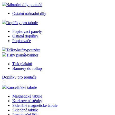
Náhradní díly poutačů
Ostatní náhradní díly
Doplňky pro tabule
Popisovací panely
Ostatní doplňky
Popisovače
Tašky-kufry-pouzdra
Tisky plakát-banner
Tisk plakátů
Bannery do rollup
Doplňky pro poutače
Kancelářské tabule
Magnetické tabule
Korkové nástěnky
Skleněné magnetické tabule
Skleněné tabule
Prezentační lišta