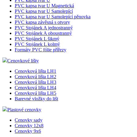
PVC kapsa tvar U
PVC kapsa tvar U Magnetická
PVC kapsa tvar U Samolepící
PVC kapsa tvar U Samolepící pěnovka
PVC kapsa závěsná s otvory
PVC Stojánek A jednostranný
PVC Stojánek A oboustranný
PVC Stojánek L šikmý
PVC Stojánek L kolmý
Formáty PVC fólie přířezy
Cenovkové lišty
Cenovková lišta LH1
Cenovková lišta LH2
Cenovková lišta LH3
Cenovková lišta LH4
Cenovková lišta LH5
Barevné vložky do lišt
Plastové cenovky
Cenovky sady
Cenovky 12x8
Cenovky 9x6