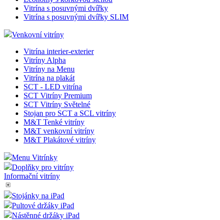
Vitrína s posuvnými dvířky
Vitrína s posuvnými dvířky SLIM
Venkovní vitríny
Vitrína interier-exterier
Vitríny Alpha
Vitríny na Menu
Vitrína na plakát
SCT - LED vitrína
SCT Vitríny Premium
SCT Vitríny Světelné
Stojan pro SCT a SCL vitríny
M&T Tenké vitríny
M&T venkovní vitríny
M&T Plakátové vitríny
Menu Vitrínky
Doplňky pro vitríny
Informační vitríny
Stojánky na iPad
Pultové držáky iPad
Nástěnné držáky iPad