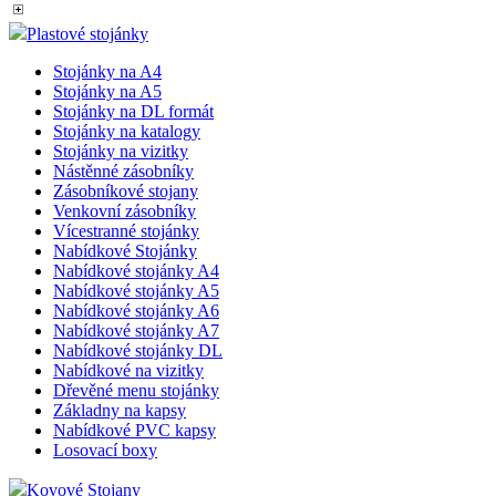
Plastové stojánky
Stojánky na A4
Stojánky na A5
Stojánky na DL formát
Stojánky na katalogy
Stojánky na vizitky
Nástěnné zásobníky
Zásobníkové stojany
Venkovní zásobníky
Vícestranné stojánky
Nabídkové Stojánky
Nabídkové stojánky A4
Nabídkové stojánky A5
Nabídkové stojánky A6
Nabídkové stojánky A7
Nabídkové stojánky DL
Nabídkové na vizitky
Dřevěné menu stojánky
Základny na kapsy
Nabídkové PVC kapsy
Losovací boxy
Kovové Stojany