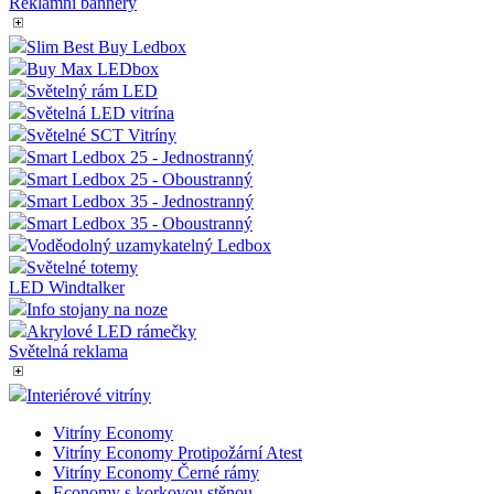
Reklamní bannery
Slim Best Buy Ledbox
Buy Max LEDbox
Světelný rám LED
Světelná LED vitrína
Světelné SCT Vitríny
Smart Ledbox 25 - Jednostranný
Smart Ledbox 25 - Oboustranný
Smart Ledbox 35 - Jednostranný
Smart Ledbox 35 - Oboustranný
Voděodolný uzamykatelný Ledbox
Světelné totemy
LED Windtalker
Info stojany na noze
Akrylové LED rámečky
Světelná reklama
Interiérové vitríny
Vitríny Economy
Vitríny Economy Protipožární Atest
Vitríny Economy Černé rámy
Economy s korkovou stěnou