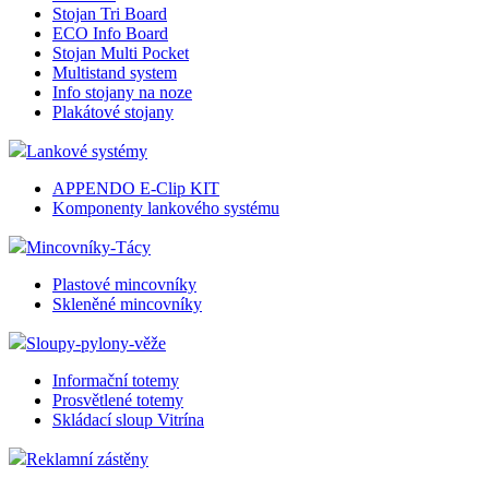
Stojan Tri Board
ECO Info Board
Stojan Multi Pocket
Multistand system
Info stojany na noze
Plakátové stojany
Lankové systémy
APPENDO E-Clip KIT
Komponenty lankového systému
Mincovníky-Tácy
Plastové mincovníky
Skleněné mincovníky
Sloupy-pylony-věže
Informační totemy
Prosvětlené totemy
Skládací sloup Vitrína
Reklamní zástěny