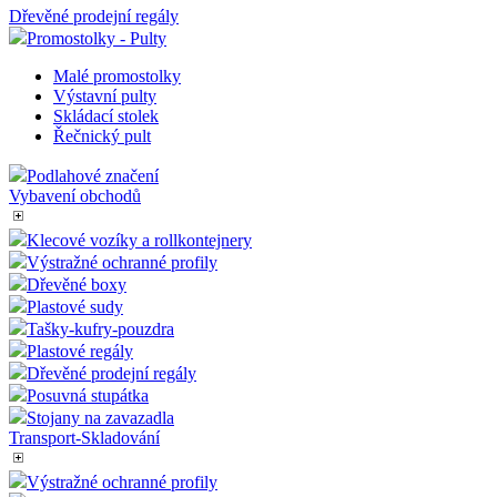
Dřevěné prodejní regály
Promostolky - Pulty
Malé promostolky
Výstavní pulty
Skládací stolek
Řečnický pult
Podlahové značení
Vybavení obchodů
Klecové vozíky a rollkontejnery
Výstražné ochranné profily
Dřevěné boxy
Plastové sudy
Tašky-kufry-pouzdra
Plastové regály
Dřevěné prodejní regály
Posuvná stupátka
Stojany na zavazadla
Transport-Skladování
Výstražné ochranné profily