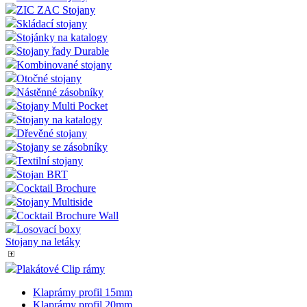
ZIC ZAC Stojany
Skládací stojany
Stojánky na katalogy
Stojany řady Durable
Kombinované stojany
Otočné stojany
Nástěnné zásobníky
Stojany Multi Pocket
Stojany na katalogy
Dřevěné stojany
Stojany se zásobníky
Textilní stojany
Stojan BRT
Cocktail Brochure
Stojany Multiside
Cocktail Brochure Wall
Losovací boxy
Stojany na letáky
Plakátové Clip rámy
Klaprámy profil 15mm
Klaprámy profil 20mm