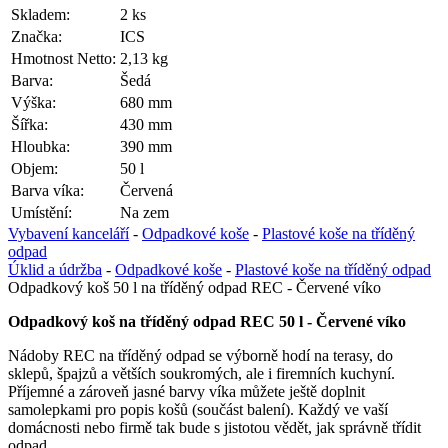
Skladem:
2 ks
Značka:
ICS
Hmotnost Netto:
2,13 kg
Barva:
Šedá
Výška:
680 mm
Šířka:
430 mm
Hloubka:
390 mm
Objem:
50 l
Barva víka:
Červená
Umístění:
Na zem
Vybavení kanceláří
-
Odpadkové koše
-
Plastové koše na tříděný
odpad
Úklid a údržba
-
Odpadkové koše
-
Plastové koše na tříděný odpad
Odpadkový koš 50 l na tříděný odpad REC - Červené víko
Odpadkový koš na tříděný odpad REC 50 l - Červené víko
Nádoby REC na tříděný odpad se výborně hodí na terasy, do
sklepů, špajzů a větších soukromých, ale i firemních kuchyní.
Příjemné a zároveň jasné barvy víka můžete ještě doplnit
samolepkami pro popis košů (součást balení). Každý ve vaší
domácnosti nebo firmě tak bude s jistotou vědět, jak správně třídit
odpad.