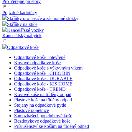
Pro Veřejné prostory
Pojízdné kartotéky
Skříňky pro hasiče a záchranné složky
Skříňky na klíče
Kancelářské vozíky
Kancelářský nábytek
Odpadkové koše
Odpadkové koše - otevřené
Kovové odpadkové koše
Odpadkové koše s výkyvným víkem
Odpadkové koše - CHIC BIN
Odpadkové koše - DURABLE
Odpadkové koše - KIS HOME
Odpadkové koše - TREND
Kovové koše na tříděný odpad
Plastové koše na tříděný odpad
Stojany na odpadkové pytle
Plastové popelnice
Samozhášecí popelníkové koše
Bezdotykové odpadkové koše
Příslušenství ke košům na tříděný odpad