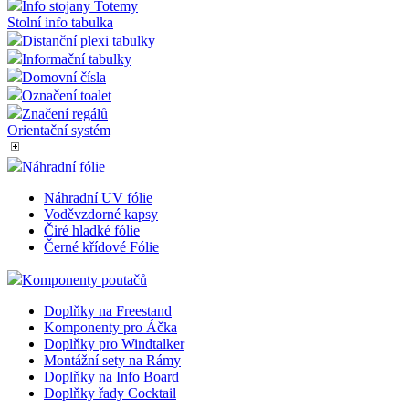
Info stojany Totemy
Stolní info tabulka
Distanční plexi tabulky
Informační tabulky
Domovní čísla
Označení toalet
Značení regálů
Orientační systém
Náhradní fólie
Náhradní UV fólie
Voděvzdorné kapsy
Čiré hladké fólie
Černé křídové Fólie
Komponenty poutačů
Doplňky na Freestand
Komponenty pro Áčka
Doplňky pro Windtalker
Montážní sety na Rámy
Doplňky na Info Board
Doplňky řady Cocktail