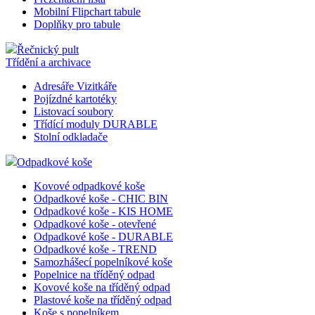
Mobilní Flipchart tabule
Doplňky pro tabule
Řečnický pult
Třídění a archivace
Adresáře Vizitkáře
Pojízdné kartotéky
Listovací soubory
Třídící moduly DURABLE
Stolní odkladače
Odpadkové koše
Kovové odpadkové koše
Odpadkové koše - CHIC BIN
Odpadkové koše - KIS HOME
Odpadkové koše - otevřené
Odpadkové koše - DURABLE
Odpadkové koše - TREND
Samozhášecí popelníkové koše
Popelnice na tříděný odpad
Kovové koše na tříděný odpad
Plastové koše na tříděný odpad
Koše s popelníkem