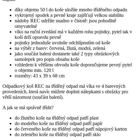
díky objemu 50 l do koše uložíte mnoho tříděného odpadu
vykrojený spodek a pevné kraje zajišťují velkou stabilitu
nádoby REC udržíte snadno v čistotě: jsou pohodlně
omyvatelné
víko na ruční zvedání má v každém rohu pojistky, pytel tak v
koši drží opravdu pevně
pojistky jednoduše uvolníte odchlípnutím od koše
na výběr z barev: červená, žlutá, modrá, zelená
jako součást balení dostanete také 2 typy obrázkových
samolepek pro popis obsahu koše
vzhledem k většímu obvodu koše doporučujeme pevný pytel
o objemu min. 120 l
rozměry: 43 x 39 x 68 cm
Odpadkový koš REC na tříděný odpad má víka ve 4 barevných
provedeních, která navíc můžete doplnit nálepkami s obrázky pro
větší názornost (součást balení).
A jak se má správně třídit?
do žlutého koše na tříděný odpad patří plast
do modrého koše na tříděný odpad patří papír
do červeného koše na tříděný odpad patří nápojový karton
do zeleného koše na tříděný odpad patří sklo