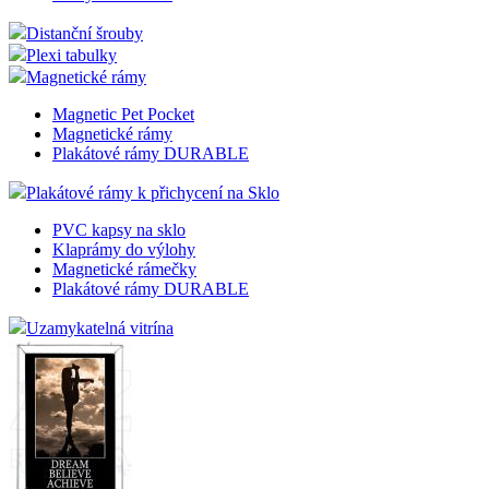
Distanční šrouby
Plexi tabulky
Magnetické rámy
Magnetic Pet Pocket
Magnetické rámy
Plakátové rámy DURABLE
Plakátové rámy k přichycení na Sklo
PVC kapsy na sklo
Klaprámy do výlohy
Magnetické rámečky
Plakátové rámy DURABLE
Uzamykatelná vitrína