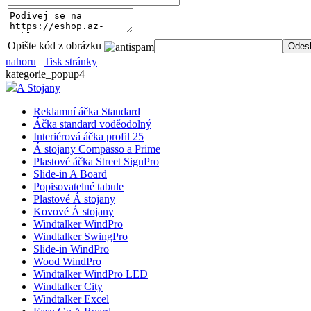
Opište kód z obrázku
__cf_bm
nahoru
|
Tisk stránky
kategorie_popup4
A Stojany
lctpref
Reklamní áčka Standard
Áčka standard voděodolný
shop5_kosik
Interiérová áčka profil 25
Á stojany Compasso a Prime
Plastové áčka Street SignPro
Slide-in A Board
udid
Popisovatelné tabule
Plastové Á stojany
Kovové Á stojany
Windtalker WindPro
Windtalker SwingPro
Název
Slide-in WindPro
Název
Wood WindPro
Název
__Secure-YNID
Windtalker WindPro LED
_ga
Windtalker City
__Secure-ROLLOU
sid
Windtalker Excel
zobrazeni