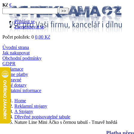
Kč
€
Přihlásit se
Zaregistrovat se
Počet položek: 0
0,00 Kč
Úvodní strana
Jak nakupovat
Obchodní podmínky
GDPR
Reklamace
Online platby
Dopravné
Časté dotazy
Kontaktní informace
Home
Reklamní stojany
A Stojany
Dřevěné popisovatelné tabule
Nature Line Mini Áčko s černou tabulí - Tmavě hnědá
Platba převo