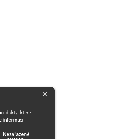
×
produkty, které
e informací
Nezařazené
soubory