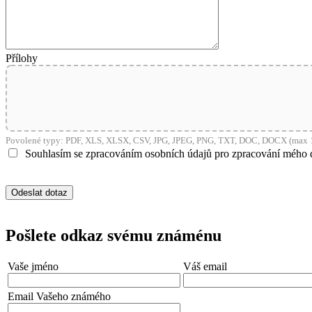
shop5_pocitadlo
__cf_bm
Přílohy
nastav_lang
VISITOR_PRIVACY_
Povolené typy: PDF, XLS, XLSX, CSV, JPG, JPEG, PNG, TXT, DOC, DOCX (max 1
Souhlasím se zpracováním osobních údajů pro zpracování mého 
mena
Pošlete odkaz svému známénu
CookieScriptConse
Vaše jméno
Váš email
_dc_gtm_UA-381924
Email Vašeho známého