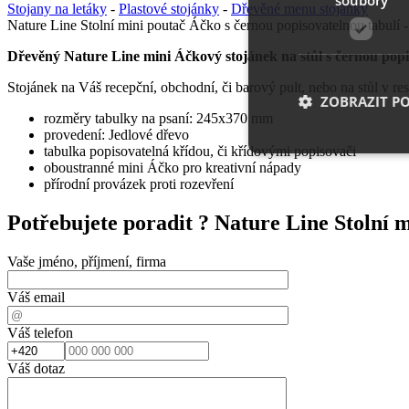
Stojany na letáky
-
Plastové stojánky
-
Dřevěné menu stojánky
Nature Line Stolní mini poutač Áčko s černou popisovatelnou tabulí
Dřevěný Nature Line mini Áčkový stojánek na stůl s černou pop
Stojánek na Váš recepční, obchodní, či barový pult, nebo na stůl v r
ZOBRAZIT P
rozměry tabulky na psaní: 245x370 mm
provedení: Jedlové dřevo
tabulka popisovatelná křídou, či křídovými popisovači
oboustranné mini Áčko pro kreativní nápady
přírodní provázek proti rozevření
Nezbytně nutn
Potřebujete poradit ?
Nature Line Stolní 
Nezbytně nutné soubo
stránky nelze bez ne
Vaše jméno, příjmení, firma
Název
Váš email
__cf_bm
Váš telefon
Váš dotaz
shop5_uid