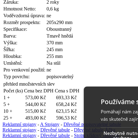
Záruka:
2 roky
Hmotnost Netto:
0,6 kg
Voděvzdorná úprava:
ne
Rozměr prospektu:
205x290 mm
Specifikace:
Oboustranný
Barva:
Tmavě hnědá
Výška:
370 mm
Šířka:
245 mm
Hloubka:
255 mm
Umístění:
Na stůl
Pro venkovní použití:
ne
Typ povrchu:
popisovatelný
přehled množstevních slev
Počet (ks)
Cena bez DPH
Cena s DPH
1 +
573,00 Kč
693,33 Kč
Používáme 
5 +
544,00 Kč
658,24 Kč
Pomáhají nám zaji
10 +
515,00 Kč
623,15 Kč
25 +
493,00 Kč
596,53 Kč
vás skutečně zají
Reklamní stojany
-
A Stojany
-
Dřevěné popisovatelné tabule
Reklamní stojany
-
Dřevěné tabule
-
Dřevěné tabule Áčka
Nezbytně nutn
Reklamní stojany
-
Dřevěné tabule
-
Stolní křídový rámeček
soubory