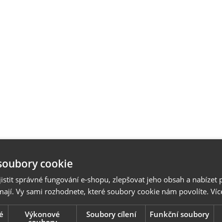
soubory cookie
stit správné fungování e-shopu, zlepšovat jeho obsah a nabízet 
mají. Vy sami rozhodnete, které soubory cookie nám povolíte.
Víc
é
Výkonové
Soubory cílení
Funkční soubory
soubory