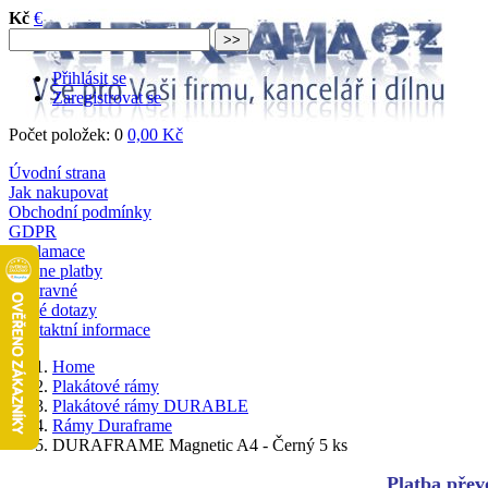
Kč
€
Přihlásit se
Zaregistrovat se
Počet položek: 0
0,00 Kč
Úvodní strana
Jak nakupovat
Obchodní podmínky
GDPR
Reklamace
Online platby
Dopravné
Časté dotazy
Kontaktní informace
Home
Plakátové rámy
Plakátové rámy DURABLE
Rámy Duraframe
DURAFRAME Magnetic A4 - Černý 5 ks
Platba převo