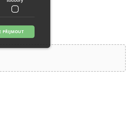
E PŘIJMOUT
řazené soubory
 správa účtu. Webové
zi lidmi a roboty.
ávat platné zprávy
á o stejného
, zejména nákup.