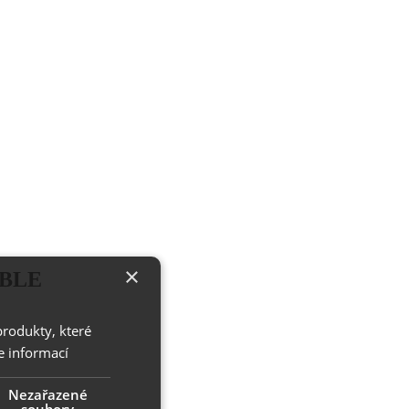
×
ABLE
produkty, které
e informací
Nezařazené
soubory