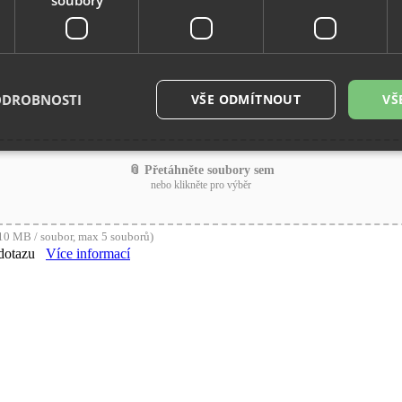
ODROBNOSTI
VŠE ODMÍTNOUT
VŠ
📎 Přetáhněte soubory sem
nebo klikněte pro výběr
é soubory
Výkonové soubory
Soubory cílení
Funkční soubory
Neza
ry cookie umožňují základní funkce webových stránek, jako je přihlášení uživatele a
zbytně nutných souborů cookie správně používat.
0 MB / soubor, max 5 souborů)
dotazu
Více informací
Provider
/
Vyprší
Popis
Doména
29
Tento soubor cookie se používá k rozlišení me
Cloudflare
minut
To je pro web přínosné, aby bylo možné pod
Inc.
54
o používání jejich webových stránek.
.vimeo.com
sekund
.eshop.az-
4
Identifikátor eshopu, který pozná, že se jedn
reklama.cz
týdny
zákazníka, aby byly zajištěné funkce eshopu
2 dny