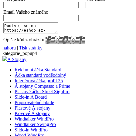
shop5_pocitadlo
Email Vašeho známého
__cf_bm
Opište kód z obrázku
nastav_lang
nahoru
|
Tisk stránky
kategorie_popup4
A Stojany
VISITOR_PRIVACY_
Reklamní áčka Standard
Áčka standard voděodolný
Interiérová áčka profil 25
Á stojany Compasso a Prime
mena
Plastové áčka Street SignPro
Slide-in A Board
Popisovatelné tabule
CookieScriptConse
Plastové Á stojany
Kovové Á stojany
Windtalker WindPro
Windtalker SwingPro
_dc_gtm_UA-381924
Slide-in WindPro
Wood WindPro