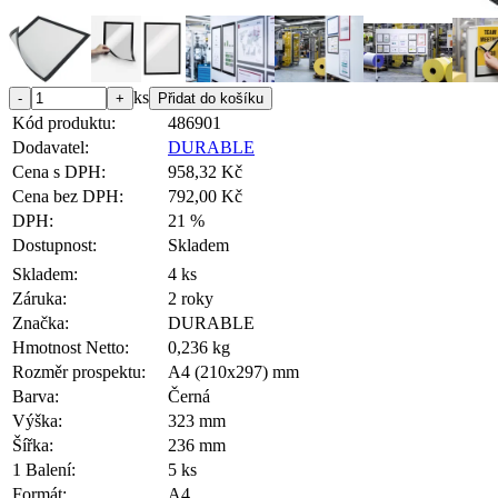
ks
Kód produktu:
486901
Dodavatel:
DURABLE
Cena s DPH:
958,32 Kč
Cena bez DPH:
792,00 Kč
DPH:
21 %
Dostupnost:
Skladem
Skladem:
4 ks
Záruka:
2 roky
Značka:
DURABLE
Hmotnost Netto:
0,236 kg
Rozměr prospektu:
A4 (210x297) mm
Barva:
Černá
Výška:
323 mm
Šířka:
236 mm
1 Balení:
5 ks
Formát:
A4