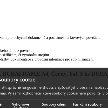
 pro uchycení dokumentů a poznámek na kovových površích.
ckého rámu z povrchu
 skříňkám, či výrobním strojům.
 údržby, dokumentace a provozní informace pro strojní zařízení.
k DURAFRAME A4, Černý, bal. 5 ks DUR
soubory cookie
stit správné fungování e-shopu, zlepšovat jeho obsah a nabízet 
mají. Vy sami rozhodnete, které soubory cookie nám povolíte.
Víc
é
Výkonové
Soubory cílení
Funkční soubory
soubory