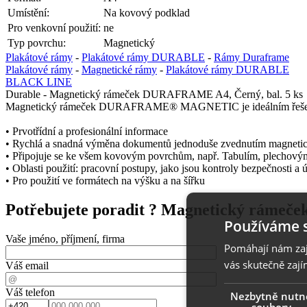
Umístění:
Na kovový podklad
Pro venkovní použití:
ne
Typ povrchu:
Magnetický
Plakátové rámy
-
Plakátové rámy DURABLE
-
Rámy Duraframe
Plakátové rámy
-
Magnetické rámy
-
Plakátové rámy DURABLE
BLACK LINE
Durable - Magnetický rámeček DURAFRAME A4, Černý, bal. 5 ks
Magnetický rámeček DURAFRAME® MAGNETIC je ideálním řešením
• Prvotřídní a profesionální informace
• Rychlá a snadná výměna dokumentů jednoduše zvednutím magneti
• Připojuje se ke všem kovovým povrchům, např. Tabulím, plechovým
• Oblasti použití: pracovní postupy, jako jsou kontroly bezpečnosti a
• Pro použití ve formátech na výšku a na šířku
Potřebujete poradit ?
Magnetický rámeče
Používáme 
Vaše jméno, příjmení, firma
Pomáhají nám zaji
vás skutečně zají
Váš email
Váš telefon
Nezbytně nutn
soubory