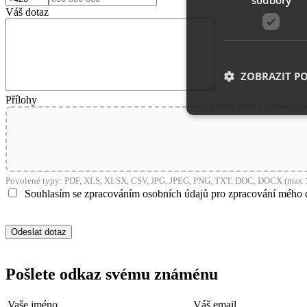
Váš dotaz
ZOBRAZIT P
Přílohy
Nezbytně nutn
Nezbytně nutné soubo
stránky nelze bez ne
Povolené typy: PDF, XLS, XLSX, CSV, JPG, JPEG, PNG, TXT, DOC, DOCX (max 1
Souhlasím se zpracováním osobních údajů pro zpracování mého 
Název
__cf_bm
Pošlete odkaz svému známénu
shop5_uid
Vaše jméno
Váš email