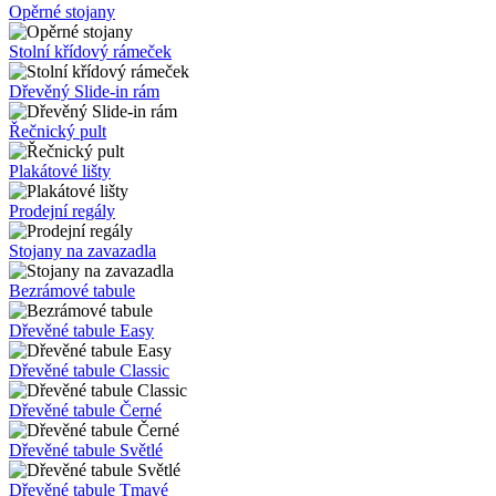
A Stojany
Dřevěné tabule
Dřevěné tabule Áčka
Opěrné stojany
Stolní křídový rámeček
Dřevěný Slide-in rám
Řečnický pult
Plakátové lišty
Prodejní regály
Stojany na zavazadla
Bezrámové tabule
Dřevěné tabule Easy
Dřevěné tabule Classic