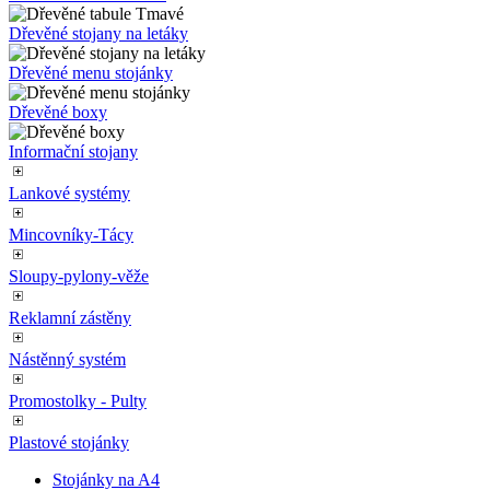
Dřevěné tabule Černé
Dřevěné tabule Světlé
Dřevěné tabule Tmavé
Dřevěné stojany na letáky
Dřevěné menu stojánky
Dřevěné boxy
Informační stojany
Lankové systémy
Mincovníky-Tácy
Sloupy-pylony-věže
Reklamní zástěny
Nástěnný systém