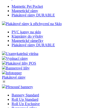
Kapsy na informace
Rámy Duraframe
Distanční šrouby
Plexi tabulky
Magnetické rámy
Magnetic Pet Pocket
Magnetické rámy
Plakátové rámy DURABLE
Plakátové rámy k přichycení na Sklo
PVC kapsy na sklo
Klaprámy do výlohy
Magnetické rámečky
Plakátové rámy DURABLE
Uzamykatelná vitrína
Vypínací rámy
Plakátové lišty POS
Bannerové lišty
Infotopper
Plakátové rámy