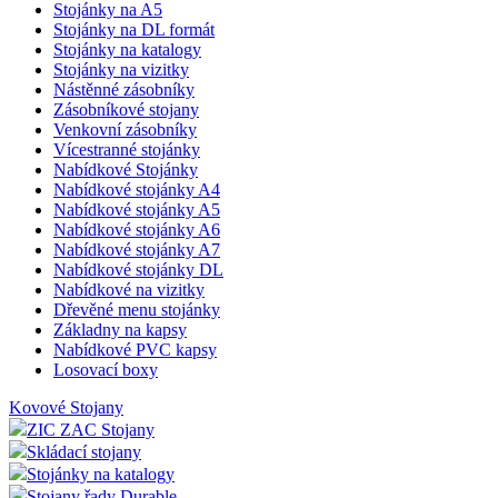
Promostolky - Pulty
Plastové stojánky
Stojánky na A4
Stojánky na A5
Stojánky na DL formát
Stojánky na katalogy
Stojánky na vizitky
Nástěnné zásobníky
Zásobníkové stojany
Venkovní zásobníky
Vícestranné stojánky
Nabídkové Stojánky
Nabídkové stojánky A4
Nabídkové stojánky A5
Nabídkové stojánky A6
Nabídkové stojánky A7
Nabídkové stojánky DL
Nabídkové na vizitky
Dřevěné menu stojánky
Základny na kapsy
Nabídkové PVC kapsy
Losovací boxy