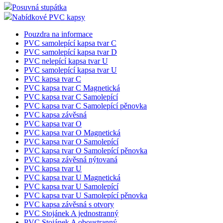
Nákupní vozíky Classic
Nákupní vozíky Avant
Nákupní košíky
Klecové vozíky a rollkontejnery
Posuvná stupátka
Nabídkové PVC kapsy
Pouzdra na informace
PVC samolepící kapsa tvar C
PVC samolepící kapsa tvar D
PVC nelepící kapsa tvar U
PVC samolepící kapsa tvar U
PVC kapsa tvar C
PVC kapsa tvar C Magnetická
PVC kapsa tvar C Samolepící
PVC kapsa tvar C Samolepící pěnovka
PVC kapsa závěsná
PVC kapsa tvar O
PVC kapsa tvar O Magnetická
PVC kapsa tvar O Samolepící
PVC kapsa tvar O Samolepící pěnovka
PVC kapsa závěsná nýtovaná
PVC kapsa tvar U