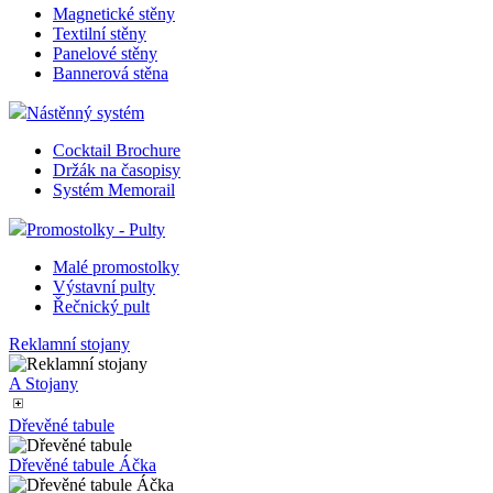
Informační totemy
Prosvětlené totemy
Skládací sloup Vitrína
Reklamní zástěny
Magnetické stěny
Textilní stěny
Panelové stěny
Bannerová stěna
Nástěnný systém
Cocktail Brochure
Držák na časopisy
Systém Memorail
Promostolky - Pulty
Malé promostolky
Výstavní pulty
Řečnický pult
Reklamní stojany