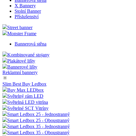
Přenosné bannery
Bannery Standard
Roll Up Standard
Roll Up Exclusive
Bannerová stěna
X Bannery
Stolní Banner
Příslušenství
Street banner
Monster Frame
Bannerová stěna
Kombinované stojany
Plakátové lišty
Bannerové lišty
Reklamní bannery
Slim Best Buy Ledbox
Buy Max LEDbox
Světelný rám LED
Světelná LED vitrína