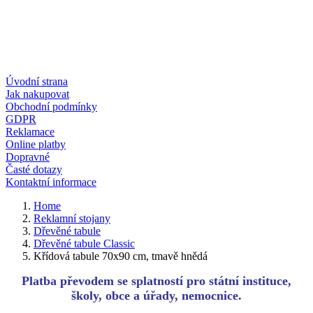
Úvodní strana
Jak nakupovat
Obchodní podmínky
GDPR
Reklamace
Online platby
Dopravné
Časté dotazy
Kontaktní informace
Home
Reklamní stojany
Dřevěné tabule
Dřevěné tabule Classic
Křídová tabule 70x90 cm, tmavě hnědá
Platba převodem se splatností pro státní instituce,
školy, obce a úřady, nemocnice.