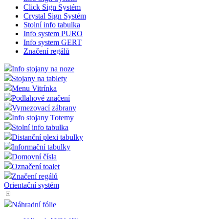
Perfect Sign Systém Flap Profil
Sign system Curved
Sign system Snap
Info system ELITE
Info system MONTY
Info Sign Systém
Click Sign Systém
Crystal Sign Systém
Stolní info tabulka
Info system PURO
Info system GERT
Značení regálů
Info stojany na noze
Stojany na tablety
Menu Vitrínka
Podlahové značení
Vymezovací zábrany
Info stojany Totemy
Stolní info tabulka
Distanční plexi tabulky
Informační tabulky
Domovní čísla
Označení toalet