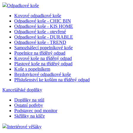
Adresáře Vizitkáře
Pojízdné kartotéky
Listovací soubory
Třídící moduly DURABLE
Stolní odkladače
Odpadkové koše
Kovové odpadkové koše
Odpadkové koše - CHIC BIN
Odpadkové koše - KIS HOME
Odpadkové koše - otevřené
Odpadkové koše - DURABLE
Odpadkové koše - TREND
Samozhášecí popelníkové koše
Popelnice na tříděný odpad
Kovové koše na tříděný odpad
Plastové koše na tříděný odpad
Koše s popelníkem
Bezdotykové odpadkové koše
Příslušenství ke košům na tříděný odpad
Kancelářské doplňky
Doplňky na stůl