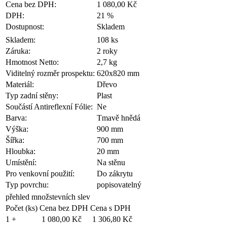
Cena bez DPH:
1 080,00 Kč
DPH:
21 %
Dostupnost:
Skladem
Skladem:
108 ks
Záruka:
2 roky
Hmotnost Netto:
2,7 kg
Viditelný rozměr prospektu:
620x820 mm
Materiál:
Dřevo
Typ zadní stěny:
Plast
Součástí Antireflexní Fólie:
Ne
Barva:
Tmavě hnědá
Výška:
900 mm
Šířka:
700 mm
Hloubka:
20 mm
Umístění:
Na stěnu
Pro venkovní použití:
Do zákrytu
Typ povrchu:
popisovatelný
přehled množstevních slev
Počet (ks)
Cena bez DPH
Cena s DPH
1 +
1 080,00 Kč
1 306,80 Kč