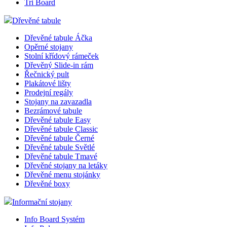
Tri Board
Dřevěné tabule
Dřevěné tabule Áčka
Opěrné stojany
Stolní křídový rámeček
Dřevěný Slide-in rám
Řečnický pult
Plakátové lišty
Prodejní regály
Stojany na zavazadla
Bezrámové tabule
Dřevěné tabule Easy
Dřevěné tabule Classic
Dřevěné tabule Černé
Dřevěné tabule Světlé
Dřevěné tabule Tmavé
Dřevěné stojany na letáky
Dřevěné menu stojánky
Dřevěné boxy
Informační stojany
Info Board Systém