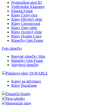
Klaprámy profil 15mm
Klaprámy profil 20mm
Klaprámy profil 25mm
Klaprámy profil 25mm barevné provedení
Uzamykatelné Klaprámy
Klaprámy profil 32mm
Protipožární atest B1
Voděodolné Klaprámy
Elegant Frame
Rámy Černý elox
Rámy Dřevěný efekt
Rámy Chromované
Rámy Zlatý efekt
Rámy Ocelový efekt
Rámy Double Color
Rámečky Opti Frame
Foto rámečky
Barevné rámečky Slim
Rámečky Opti Frame
Akrylové rámečky
Plakátové rámy DURABLE