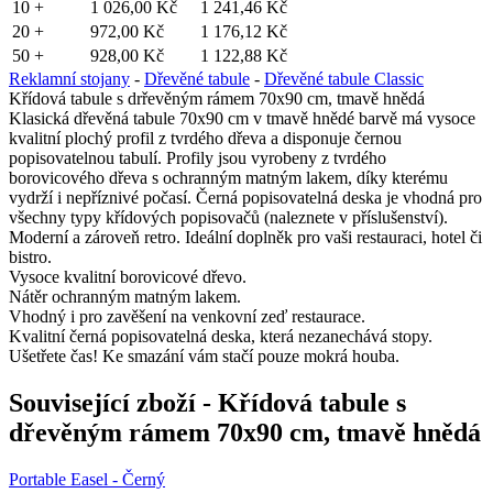
10 +
1 026,00 Kč
1 241,46 Kč
20 +
972,00 Kč
1 176,12 Kč
50 +
928,00 Kč
1 122,88 Kč
Reklamní stojany
-
Dřevěné tabule
-
Dřevěné tabule Classic
Křídová tabule s drřevěným rámem 70x90 cm, tmavě hnědá
Klasická dřevěná tabule 70x90 cm v tmavě hnědé barvě má vysoce
kvalitní plochý profil z tvrdého dřeva a disponuje černou
popisovatelnou tabulí. Profily jsou vyrobeny z tvrdého
borovicového dřeva s ochranným matným lakem, díky kterému
vydrží i nepříznivé počasí. Černá popisovatelná deska je vhodná pro
všechny typy křídových popisovačů (naleznete v příslušenství).
Moderní a zároveň retro. Ideální doplněk pro vaši restauraci, hotel či
bistro.
Vysoce kvalitní borovicové dřevo.
Nátěr ochranným matným lakem.
Vhodný i pro zavěšení na venkovní zeď restaurace.
Kvalitní černá popisovatelná deska, která nezanechává stopy.
Ušetřete čas! Ke smazání vám stačí pouze mokrá houba.
Související zboží
- Křídová tabule s
dřevěným rámem 70x90 cm, tmavě hnědá
Portable Easel - Černý