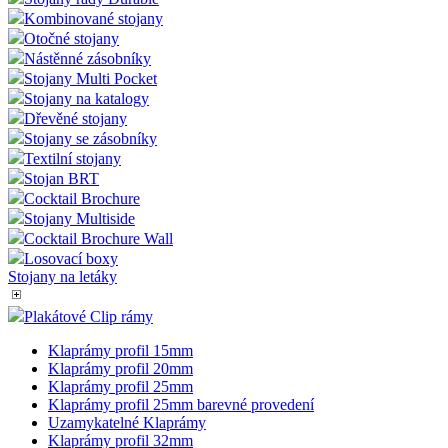
Kovové Stojany
ZIC ZAC Stojany
Skládací stojany
Stojánky na katalogy
Stojany řady Durable
Kombinované stojany
Otočné stojany
Nástěnné zásobníky
Stojany Multi Pocket
Stojany na katalogy
Dřevěné stojany
Stojany se zásobníky
Textilní stojany
Stojan BRT
Cocktail Brochure
Stojany Multiside
Cocktail Brochure Wall
Losovací boxy
Stojany na letáky
Plakátové Clip rámy