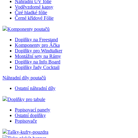
Značení regálů
Orientační systém
Náhradní fólie
Náhradní UV fólie
Voděvzdorné kapsy
Čiré hladké fólie
Černé křídové Fólie
Komponenty poutačů
Doplňky na Freestand
Komponenty pro Áčka
Doplňky pro Windtalker
Montážní sety na Rámy
Doplňky na Info Board
Doplňky řady Cocktail
Náhradní díly poutačů
Ostatní náhradní díly
Doplňky pro tabule