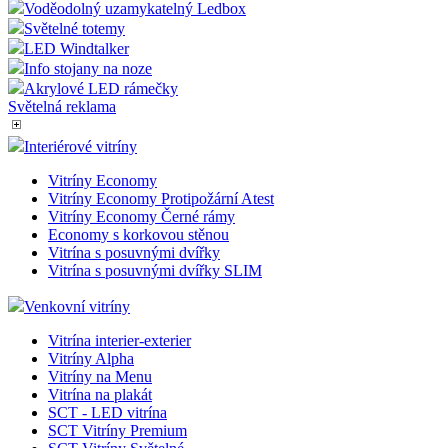
Světelné SCT Vitríny
Smart Ledbox 25 - Jednostranný
Smart Ledbox 25 - Oboustranný
Smart Ledbox 35 - Jednostranný
Smart Ledbox 35 - Oboustranný
Voděodolný uzamykatelný Ledbox
Světelné totemy
LED Windtalker
Info stojany na noze
Akrylové LED rámečky
Světelná reklama
Interiérové vitríny
Vitríny Economy
Vitríny Economy Protipožární Atest
Vitríny Economy Černé rámy
Economy s korkovou stěnou
Vitrína s posuvnými dvířky
Vitrína s posuvnými dvířky SLIM
Venkovní vitríny
Vitrína interier-exterier