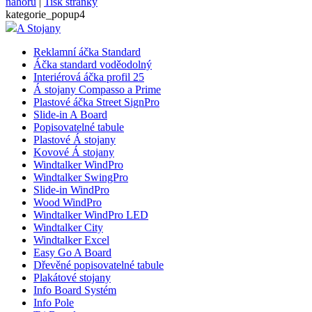
nahoru
|
Tisk stránky
kategorie_popup4
A Stojany
Reklamní áčka Standard
Áčka standard voděodolný
Interiérová áčka profil 25
Á stojany Compasso a Prime
Plastové áčka Street SignPro
Slide-in A Board
Popisovatelné tabule
Plastové Á stojany
Kovové Á stojany
Windtalker WindPro
Windtalker SwingPro
Slide-in WindPro
Wood WindPro
Windtalker WindPro LED
Windtalker City
Windtalker Excel
Easy Go A Board
Dřevěné popisovatelné tabule
Plakátové stojany
Info Board Systém
Info Pole