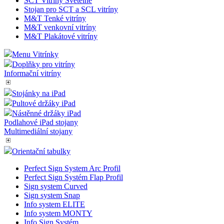
Vitríny Alpha
Vitríny na Menu
Vitrína na plakát
SCT - LED vitrína
SCT Vitríny Premium
SCT Vitríny Světelné
Stojan pro SCT a SCL vitríny
M&T Tenké vitríny
M&T venkovní vitríny
M&T Plakátové vitríny
Menu Vitrínky
Doplňky pro vitríny
Informační vitríny
Stojánky na iPad
Pultové držáky iPad
Nástěnné držáky iPad
Podlahové iPad stojany
Multimediální stojany
Orientační tabulky
Perfect Sign System Arc Profil