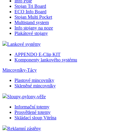
Info Pole
Stojan Tri Board
ECO Info Board
Stojan Multi Pocket
Multistand system
Info stojany na noze
Plakátové stojany
Lankové systémy
APPENDO E-Clip KIT
Komponenty lankového systému
Mincovníky-Tácy
Plastové mincovníky
Skleněné mincovníky
Sloupy-pylony-věže