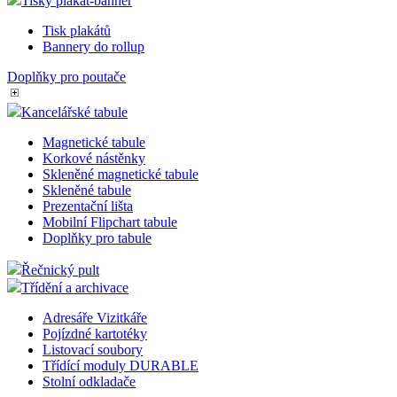
Popisovací panely
Ostatní doplňky
Popisovače
Tašky-kufry-pouzdra
Tisky plakát-banner
Tisk plakátů
Bannery do rollup
Doplňky pro poutače
Kancelářské tabule
Magnetické tabule
Korkové nástěnky
Skleněné magnetické tabule
Skleněné tabule
Prezentační lišta
Mobilní Flipchart tabule
Doplňky pro tabule
Řečnický pult
Třídění a archivace