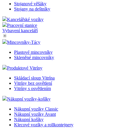
Ostatní potřeby
Podstavec pod monitor
Skříňky na klíče
Interiérové věšáky
Stojanové věšáky
Stojany na deštníky
Kancelářské vozíky
Pracovní stanice
Vybavení kanceláří
Mincovníky-Tácy
Plastové mincovníky
Skleněné mincovníky
Produktové Vitríny
Skládací sloup Vitrína
Vitríny bez osvětlení
Vitríny s osvětlením
Nákupní vozíky-košíky