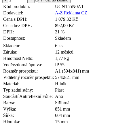
shop5_pocitadlo
.eshop.az-
4
Po
Kód produktu:
UCN155N0A1
reklama.cz
týdny
po
2 dny
Dodavatel:
A-Z Reklama CZ
Google Privacy Policy
__cf_bm
29
Te
Cena s DPH:
1 079,32 Kč
Cloudflare
minut
To
Inc.
Cena bez DPH:
892,00 Kč
56
o 
.heureka.cz
sekund
DPH:
21 %
Dostupnost:
Skladem
nastav_lang
.eshop.az-
4
es
reklama.cz
týdny
Skladem:
6 ks
2 dny
Záruka:
12 měsíců
VISITOR_PRIVACY_METADATA
5
Te
YouTube
Hmotnost Netto:
1,77 kg
měsíců
vo
.youtube.com
4
úd
Voděvzdorná úprava:
IP 55
týdny
os
Rozměr prospektu:
A1 (594x841) mm
bu
Viditelný rozměr prospektu:
574x821 mm
mena
.eshop.az-
4
es
Materiál:
Hliník
reklama.cz
týdny
2 dny
Typ zadní stěny:
Plast
Součástí Antireflexní Fólie:
Ano
CookieScriptConsent
2
Te
CookieScript
měsíce
za
eshop.az-
Barva:
Stříbrná
ná
reklama.cz
fu
Výška:
851 mm
Šířka:
604 mm
_dc_gtm_UA-3819248-14
.eshop.az-
55
Te
reklama.cz
sekund
zn
Hloubka:
15 mm
Po
Formát:
A1
be