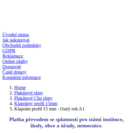
Úvodní strana
Jak nakupovat
Obchodní podmínky
GDPR
Reklamace
Online platby
Dopravné
Časté dotazy
Kontaktní informace
Home
Plakátové rámy
Plakátové Clip rámy
Klaprámy profil 15mm
Klaprám profil 15 mm - Ostrý roh A1
Platba převodem se splatností pro státní instituce,
školy, obce a úřady, nemocnice.