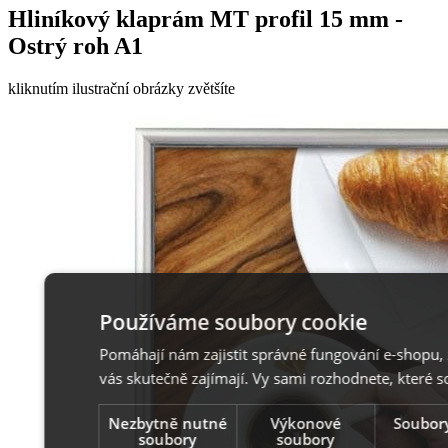
Hliníkový klaprám MT profil 15 mm -
Ostrý roh A1
kliknutím ilustrační obrázky zvětšíte
Používáme soubory cookie
Pomáhají nám zajistit správné fungování e-shopu, 
vás skutečně zajímají. Vy sami rozhodnete, které 
Nezbytně nutné
Výkonové
Soubory
soubory
soubory