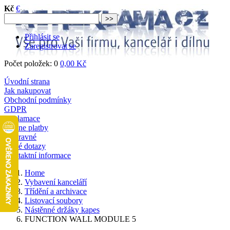
Kč
€
Přihlásit se
Zaregistrovat se
Počet položek: 0
0,00 Kč
Úvodní strana
Jak nakupovat
Obchodní podmínky
GDPR
Reklamace
Online platby
Dopravné
Časté dotazy
Kontaktní informace
Home
Vybavení kanceláří
Třídění a archivace
Listovací soubory
Nástěnné držáky kapes
FUNCTION WALL MODULE 5