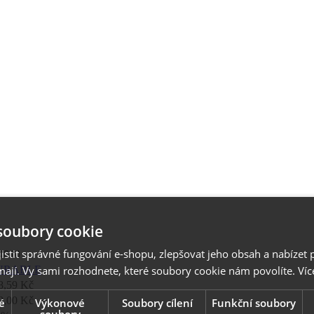
soubory cookie
stit správné fungování e-shopu, zlepšovat jeho obsah a nabízet 
4010
mají. Vy sami rozhodnete, které soubory cookie nám povolíte.
Víc
URABLE
8,59 Kč
9,00 Kč
é
Výkonové
Soubory cílení
Funkční soubory
soubory