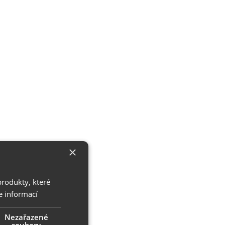
×
produkty, které
e informací
Nezařazené
soubory