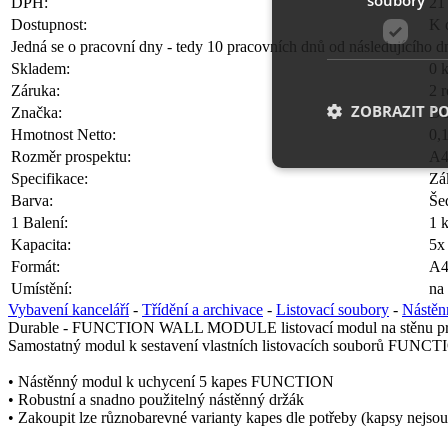
DPH:
21
Dostupnost:
K 
Jedná se o pracovní dny - tedy 10 pracovních dnů od následujícího d
Skladem:
0 
Záruka:
2 
ZOBRAZIT P
Značka:
D
Hmotnost Netto:
0,
Rozměr prospektu:
A4
Specifikace:
Zá
Barva:
Še
Nezbytně nutn
1 Balení:
1 
Kapacita:
5x
Nezbytně nutné soubo
stránky nelze bez ne
Formát:
A
Umístění:
na
Název
Vybavení kanceláří
-
Třídění a archivace
-
Listovací soubory
-
Nástěn
Durable - FUNCTION WALL MODULE listovací modul na stěnu pr
__cf_bm
Samostatný modul k sestavení vlastních listovacích souborů FUNC
• Nástěnný modul k uchycení 5 kapes FUNCTION
• Robustní a snadno použitelný nástěnný držák
shop5_uid
• Zakoupit lze různobarevné varianty kapes dle potřeby (kapsy nejsou