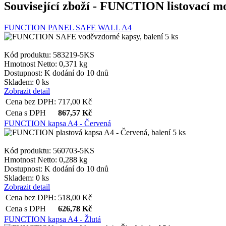
Související zboží
- FUNCTION listovací mod
shop5_pocitadlo
FUNCTION PANEL SAFE WALL A4
__cf_bm
Kód produktu: 583219-5KS
Hmotnost Netto:
0,371 kg
Dostupnost:
K dodání do 10 dnů
nastav_lang
Skladem: 0 ks
Zobrazit detail
Cena bez DPH:
717,00
Kč
VISITOR_PRIVACY_
Cena s DPH
867,57
Kč
FUNCTION kapsa A4 - Červená
mena
Kód produktu: 560703-5KS
Hmotnost Netto:
0,288 kg
Dostupnost:
K dodání do 10 dnů
CookieScriptConse
Skladem: 0 ks
Zobrazit detail
Cena bez DPH:
518,00
Kč
Cena s DPH
626,78
Kč
_dc_gtm_UA-381924
FUNCTION kapsa A4 - Žlutá