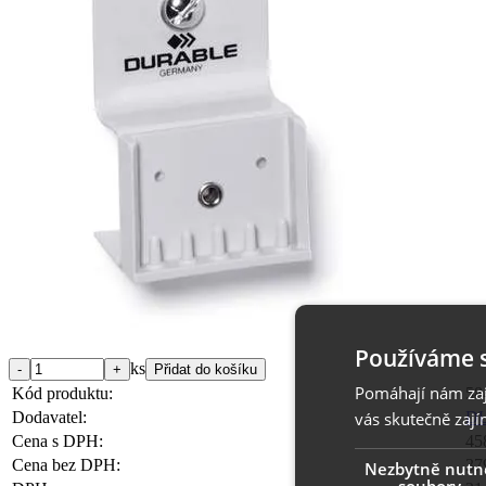
Používáme 
ks
Pomáhají nám zaji
Kód produktu:
58
vás skutečně zají
Dodavatel:
D
Cena s DPH:
45
Cena bez DPH:
37
Nezbytně nutn
soubory