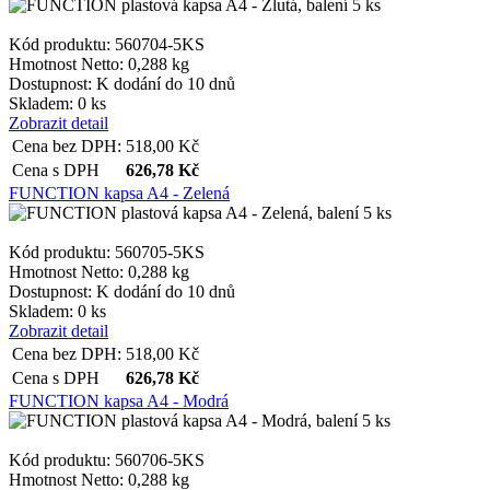
Kód produktu: 560704-5KS
Hmotnost Netto:
0,288 kg
__cf_bm
Dostupnost:
K dodání do 10 dnů
Skladem: 0 ks
Zobrazit detail
Cena bez DPH:
518,00
Kč
lctpref
Cena s DPH
626,78
Kč
FUNCTION kapsa A4 - Zelená
shop5_kosik
Kód produktu: 560705-5KS
Hmotnost Netto:
0,288 kg
udid
Dostupnost:
K dodání do 10 dnů
Skladem: 0 ks
Zobrazit detail
Cena bez DPH:
518,00
Kč
Cena s DPH
626,78
Kč
Název
Název
FUNCTION kapsa A4 - Modrá
Název
__Secure-YNID
_ga
__Secure-ROLLOU
sid
Kód produktu: 560706-5KS
Hmotnost Netto:
0,288 kg
zobrazeni