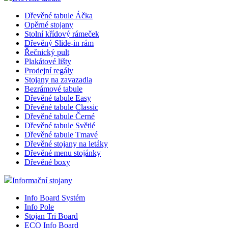
shop5_pocitadlo
Dřevěné tabule Áčka
Opěrné stojany
Stolní křídový rámeček
__cf_bm
Dřevěný Slide-in rám
Řečnický pult
Plakátové lišty
Prodejní regály
nastav_lang
Stojany na zavazadla
Bezrámové tabule
Dřevěné tabule Easy
VISITOR_PRIVACY_
Dřevěné tabule Classic
Dřevěné tabule Černé
Dřevěné tabule Světlé
Dřevěné tabule Tmavé
Dřevěné stojany na letáky
mena
Dřevěné menu stojánky
Dřevěné boxy
CookieScriptConse
Informační stojany
Info Board Systém
Info Pole
_dc_gtm_UA-381924
Stojan Tri Board
ECO Info Board