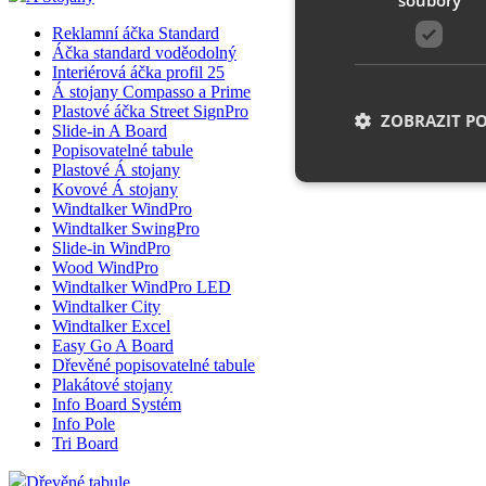
Reklamní áčka Standard
Áčka standard voděodolný
Interiérová áčka profil 25
Á stojany Compasso a Prime
Plastové áčka Street SignPro
ZOBRAZIT P
Slide-in A Board
Popisovatelné tabule
Plastové Á stojany
Kovové Á stojany
Windtalker WindPro
Nezbytně nutn
Windtalker SwingPro
Slide-in WindPro
Nezbytně nutné soubo
Wood WindPro
stránky nelze bez ne
Windtalker WindPro LED
Windtalker City
Název
Windtalker Excel
Easy Go A Board
Dřevěné popisovatelné tabule
__cf_bm
Plakátové stojany
Info Board Systém
Info Pole
shop5_uid
Tri Board
Dřevěné tabule