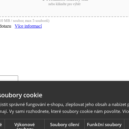
nebo klikněte pro výběr
0 MB / soubor, max 5 souborů)
dotazu
Více informací
soubory cookie
stit správné fungování e-shopu, zlepšovat jeho obsah a nabízet 
mají. Vy sami rozhodnete, které soubory cookie nám povolíte.
Víc
é
Výkonové
Soubory cílení
Funkční soubory
soubory