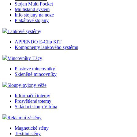
Stojan Multi Pocket
Multistand system
Info stojany na noze
__cf_bm
Plakátové stojany
Lankové systémy
APPENDO E-Clip KIT
lctpref
Komponenty lankového systému
Mincovníky-Tácy
shop5_kosik
Plastové mincovníky
Skleněné mincovníky
udid
Sloupy-pylony-věže
Informační totemy
Prosvětlené totemy
Skládací sloup Vitrína
Název
Název
Název
__Secure-YNID
Reklamní zástěny
_ga
__Secure-ROLLOU
sid
Magnetické stěny
Textilní stěny
zobrazeni