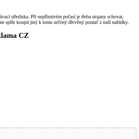
ávací střediska. Při nepříznivém počasí je třeba stojany schovat,
me spíše koupit jiný k tomu určený dřevěný poutač z naší nabídky.
eklama CZ