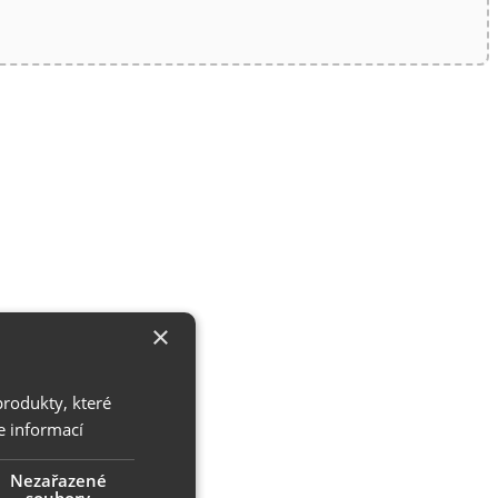
×
produkty, které
e informací
Nezařazené
soubory