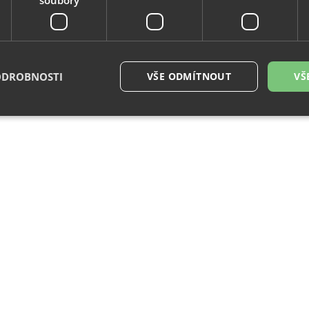
ODROBNOSTI
VŠE ODMÍTNOUT
VŠ
é soubory
Výkonové soubory
Soubory cílení
Funkční soubory
Neza
ry cookie umožňují základní funkce webových stránek, jako je přihlášení uživatele a
zbytně nutných souborů cookie správně používat.
Provider
/
Vyprší
Popis
Doména
29
Tento soubor cookie se používá k rozlišení me
Cloudflare
minut
To je pro web přínosné, aby bylo možné pod
Inc.
54
o používání jejich webových stránek.
.vimeo.com
sekund
.eshop.az-
4
Identifikátor eshopu, který pozná, že se jedn
reklama.cz
týdny
zákazníka, aby byly zajištěné funkce eshopu
2 dny