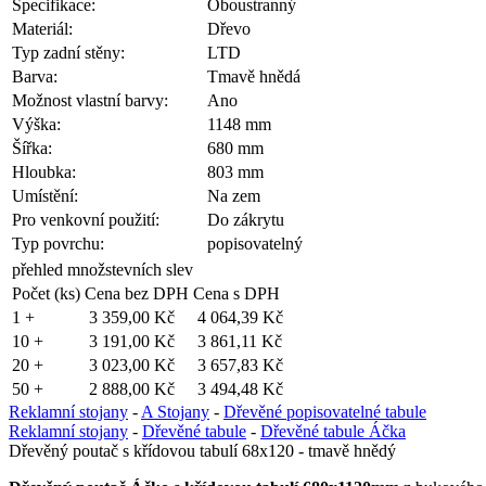
Specifikace:
Oboustranný
Materiál:
Dřevo
Typ zadní stěny:
LTD
Barva:
Tmavě hnědá
Možnost vlastní barvy:
Ano
Výška:
1148 mm
Šířka:
680 mm
Hloubka:
803 mm
Umístění:
Na zem
Pro venkovní použití:
Do zákrytu
Typ povrchu:
popisovatelný
přehled množstevních slev
Počet (ks)
Cena bez DPH
Cena s DPH
1 +
3 359,00 Kč
4 064,39 Kč
10 +
3 191,00 Kč
3 861,11 Kč
20 +
3 023,00 Kč
3 657,83 Kč
50 +
2 888,00 Kč
3 494,48 Kč
Reklamní stojany
-
A Stojany
-
Dřevěné popisovatelné tabule
Reklamní stojany
-
Dřevěné tabule
-
Dřevěné tabule Áčka
Dřevěný poutač s křídovou tabulí 68x120 - tmavě hnědý