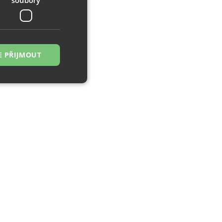
E PŘIJMOUT
řazené soubory
 správa účtu. Webové
zi lidmi a roboty.
ávat platné zprávy
á o stejného
, zejména nákup.