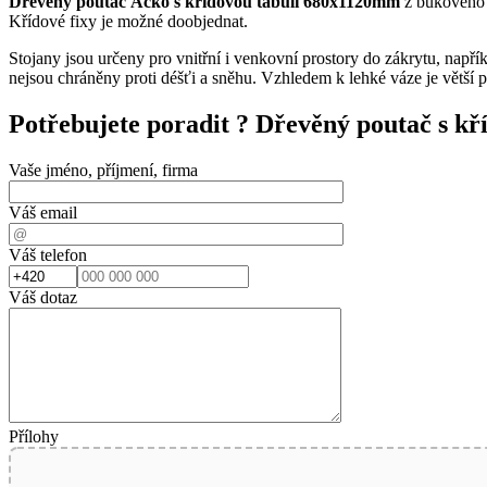
Dřevěný poutač Áčko s křídovou tabulí 680x1120mm
z bukového
Křídové fixy je možné doobjednat.
Stojany jsou určeny pro vnitřní i venkovní prostory do zákrytu, napřík
nejsou chráněny proti déšťi a sněhu. Vzhledem k lehké váze je větší 
Potřebujete poradit ?
Dřevěný poutač s kř
Vaše jméno, příjmení, firma
Váš email
Váš telefon
Váš dotaz
Přílohy