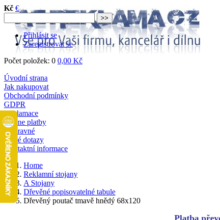
Kč
€
Přihlásit se
Zaregistrovat se
Počet položek: 0
0,00 Kč
Úvodní strana
Jak nakupovat
Obchodní podmínky
GDPR
Reklamace
Online platby
Dopravné
Časté dotazy
Kontaktní informace
Home
Reklamní stojany
A Stojany
Dřevěné popisovatelné tabule
Dřevěný poutač tmavě hnědý 68x120
Platba převo