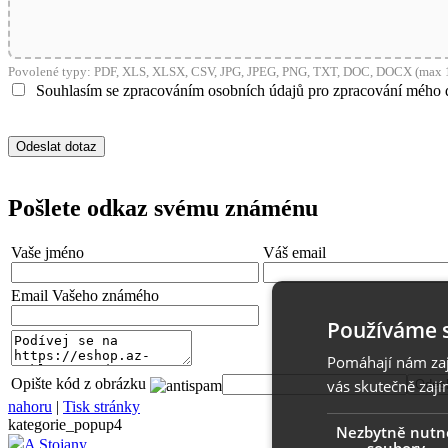
Povolené typy: PDF, XLS, XLSX, CSV, JPG, JPEG, PNG, TXT, DOC, DOCX (max 1
Souhlasím se zpracováním osobních údajů pro zpracování mého 
Pošlete odkaz svému známénu
Vaše jméno
Váš email
Email Vašeho známého
Používáme 
Pomáhají nám zaji
Opište kód z obrázku
vás skutečně zají
nahoru
|
Tisk stránky
kategorie_popup4
Nezbytně nutn
A Stojany
soubory