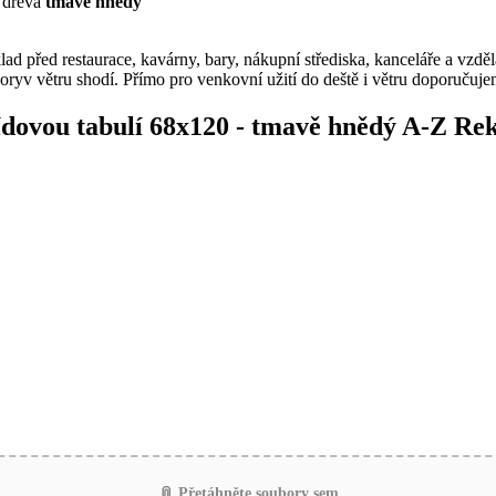
 dřeva
tmavě hnědý
lad před restaurace, kavárny, bary, nákupní střediska, kanceláře a vzděl
poryv větru shodí. Přímo pro venkovní užití do deště i větru doporučuje
ídovou tabulí 68x120 - tmavě hnědý A-Z R
📎 Přetáhněte soubory sem