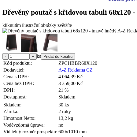
Dřevěný poutač s křídovou tabulí 68x120 
kliknutím ilustrační obrázky zvětšíte
ks
Kód produktu:
ZPCHBBR68X120
Dodavatel:
A-Z Reklama CZ
Cena s DPH:
4 064,39 Kč
Cena bez DPH:
3 359,00 Kč
DPH:
21 %
Dostupnost:
Skladem
Skladem:
30 ks
Záruka:
2 roky
Hmotnost Netto:
13,2 kg
Voděvzdorná úprava:
ne
Viditelný rozměr prospektu:
600x1010 mm