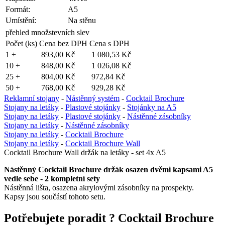
Formát:
A5
Umístění:
Na stěnu
přehled množstevních slev
Počet (ks)
Cena bez DPH
Cena s DPH
1 +
893,00 Kč
1 080,53 Kč
10 +
848,00 Kč
1 026,08 Kč
25 +
804,00 Kč
972,84 Kč
50 +
768,00 Kč
929,28 Kč
Reklamní stojany
-
Nástěnný systém
-
Cocktail Brochure
Stojany na letáky
-
Plastové stojánky
-
Stojánky na A5
Stojany na letáky
-
Plastové stojánky
-
Nástěnné zásobníky
Stojany na letáky
-
Nástěnné zásobníky
Stojany na letáky
-
Cocktail Brochure
Stojany na letáky
-
Cocktail Brochure Wall
Cocktail Brochure Wall držák na letáky - set 4x A5
Nástěnný Cocktail Brochure držák osazen dvěmi kapsami A5
vedle sebe - 2 kompletní sety
Nástěnná lišta, osazena akrylovými zásobníky na prospekty.
Kapsy jsou součástí tohoto setu.
Potřebujete poradit ?
Cocktail Brochure