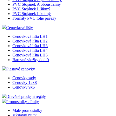
PVC Stojánek A oboustranný
PVC Stojánek L šikmý
PVC Stojánek L kolmý
Formáty PVC fólie přířezy
Cenovkové lišty
Cenovková lišta LH1
Cenovková lišta LH2
Cenovková lišta LH3
Cenovková lišta LH4
Cenovková lišta LH5
Barevné vložky do lišt
Plastové cenovky
Cenovky sady
Cenovky 12x8
Cenovky 9x6
Dřevěné prodejní regály
Promostolky - Pulty
Malé promostolky
Výstavní pulty