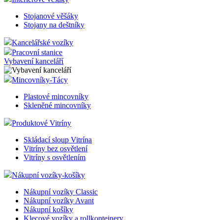
Stojanové věšáky
Stojany na deštníky
Kancelářské vozíky
Pracovní stanice
Vybavení kanceláří
Mincovníky-Tácy
Plastové mincovníky
Skleněné mincovníky
Produktové Vitríny
Skládací sloup Vitrína
Vitríny bez osvětlení
Vitríny s osvětlením
Nákupní vozíky-košíky
Nákupní vozíky Classic
Nákupní vozíky Avant
Nákupní košíky
Klecové vozíky a rollkontejnery