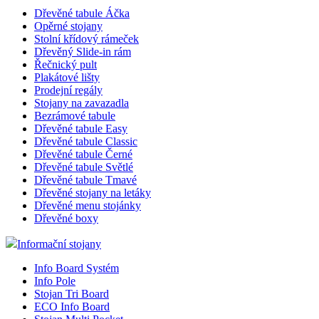
Dřevěné tabule Áčka
Opěrné stojany
Stolní křídový rámeček
Dřevěný Slide-in rám
Řečnický pult
Plakátové lišty
Prodejní regály
Stojany na zavazadla
Bezrámové tabule
Dřevěné tabule Easy
Dřevěné tabule Classic
Dřevěné tabule Černé
Dřevěné tabule Světlé
Dřevěné tabule Tmavé
Dřevěné stojany na letáky
Dřevěné menu stojánky
Dřevěné boxy
Informační stojany
Info Board Systém
Info Pole
Stojan Tri Board
ECO Info Board