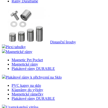
Rámy Duraframe
Distanční šrouby
Plexi tabulky
Magnetické rámy
Magnetic Pet Pocket
Magnetické rámy
Plakátové rámy DURABLE
Plakátové rámy k přichycení na Sklo
PVC kapsy na sklo
Klaprámy do výlohy
Magnetické rámečky
Plakátové rámy DURABLE
Uzamykatelná vitrína