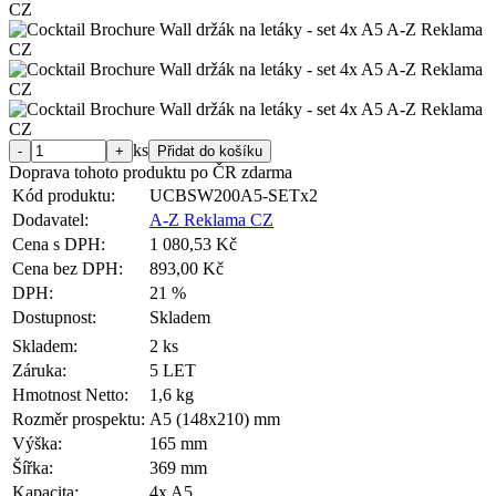
ks
Doprava tohoto produktu po ČR zdarma
Kód produktu:
UCBSW200A5-SETx2
Dodavatel:
A-Z Reklama CZ
Cena s DPH:
1 080,53 Kč
Cena bez DPH:
893,00 Kč
DPH:
21 %
Dostupnost:
Skladem
Skladem:
2 ks
Záruka:
5 LET
Hmotnost Netto:
1,6 kg
Rozměr prospektu:
A5 (148x210) mm
Výška:
165 mm
Šířka:
369 mm
Kapacita:
4x A5