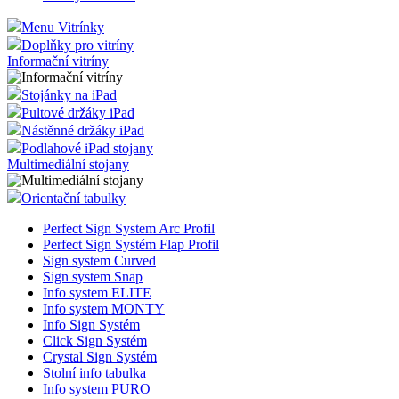
Menu Vitrínky
Doplňky pro vitríny
Informační vitríny
Stojánky na iPad
Pultové držáky iPad
Nástěnné držáky iPad
Podlahové iPad stojany
Multimediální stojany
Orientační tabulky
Perfect Sign System Arc Profil
Perfect Sign Systém Flap Profil
Sign system Curved
Sign system Snap
Info system ELITE
Info system MONTY
Info Sign Systém
Click Sign Systém
Crystal Sign Systém
Stolní info tabulka
Info system PURO