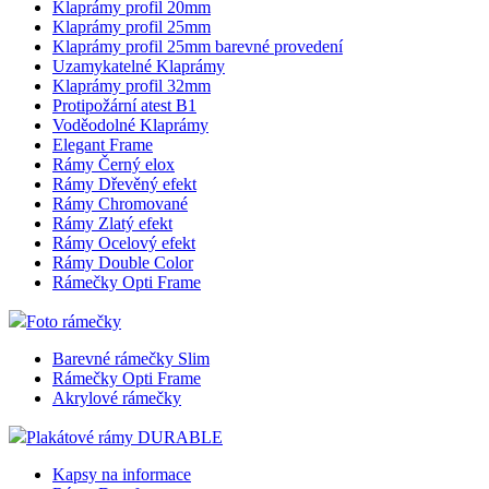
Klaprámy profil 20mm
Klaprámy profil 25mm
Klaprámy profil 25mm barevné provedení
Uzamykatelné Klaprámy
Klaprámy profil 32mm
Protipožární atest B1
Voděodolné Klaprámy
Elegant Frame
Rámy Černý elox
Rámy Dřevěný efekt
Rámy Chromované
Rámy Zlatý efekt
Rámy Ocelový efekt
Rámy Double Color
Rámečky Opti Frame
Foto rámečky
Barevné rámečky Slim
Rámečky Opti Frame
Akrylové rámečky
Plakátové rámy DURABLE
Kapsy na informace