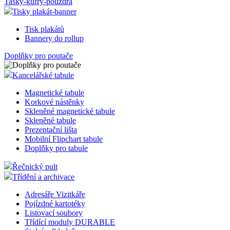
Tašky-kufry-pouzdra
Tisky plakát-banner
Tisk plakátů
Bannery do rollup
Doplňky pro poutače
Kancelářské tabule
Magnetické tabule
Korkové nástěnky
Skleněné magnetické tabule
Skleněné tabule
Prezentační lišta
Mobilní Flipchart tabule
Doplňky pro tabule
Řečnický pult
Třídění a archivace
Adresáře Vizitkáře
Pojízdné kartotéky
Listovací soubory
Třídící moduly DURABLE