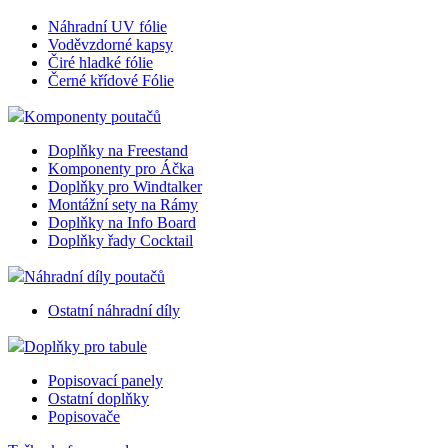
Náhradní UV fólie
Voděvzdorné kapsy
Čiré hladké fólie
Černé křídové Fólie
Komponenty poutačů
Doplňky na Freestand
Komponenty pro Áčka
Doplňky pro Windtalker
Montážní sety na Rámy
Doplňky na Info Board
Doplňky řady Cocktail
Náhradní díly poutačů
Ostatní náhradní díly
Doplňky pro tabule
Popisovací panely
Ostatní doplňky
Popisovače