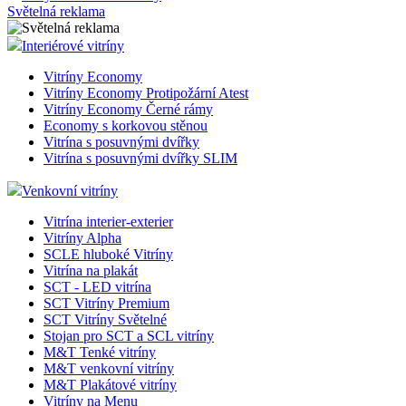
Světelná reklama
Interiérové vitríny
Vitríny Economy
Vitríny Economy Protipožární Atest
Vitríny Economy Černé rámy
Economy s korkovou stěnou
Vitrína s posuvnými dvířky
Vitrína s posuvnými dvířky SLIM
Venkovní vitríny
Vitrína interier-exterier
Vitríny Alpha
SCLE hluboké Vitríny
Vitrína na plakát
SCT - LED vitrína
SCT Vitríny Premium
SCT Vitríny Světelné
Stojan pro SCT a SCL vitríny
M&T Tenké vitríny
M&T venkovní vitríny
M&T Plakátové vitríny
Vitríny na Menu