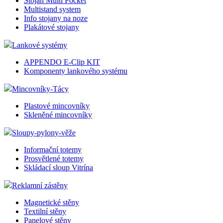
Stojan Multi Pocket
Multistand system
Info stojany na noze
Plakátové stojany
Lankové systémy
APPENDO E-Clip KIT
Komponenty lankového systému
Mincovníky-Tácy
Plastové mincovníky
Skleněné mincovníky
Sloupy-pylony-věže
Informační totemy
Prosvětlené totemy
Skládací sloup Vitrína
Reklamní zástěny
Magnetické stěny
Textilní stěny
Panelové stěny