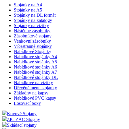
Stojánky na A4
Stojánky na A5
Stojánky na DL formát
Stojánky na katalogy
Stojánky na vizitky
Nástěnné zásobníky
Zásobníkové stojany
Venkovní zásobníky
Vícestranné stojánky
Nabídkové Stojánky
Nabídkové stojánky A4
Nabídkové stojánky A5
Nabídkové stojánky A6
Nabídkové stojánky A7
Nabídkové stojánky DL
Nabídkové na vizitky
Dřevěné menu stojánky
Základny na kapsy
Nabídkové PVC kapsy
Losovací boxy
Kovové Stojany
ZIC ZAC Stojany
Skládací stojany