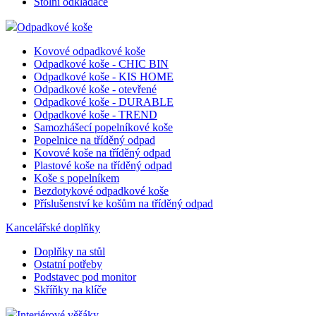
Stolní odkladače
Odpadkové koše
Kovové odpadkové koše
Odpadkové koše - CHIC BIN
Odpadkové koše - KIS HOME
Odpadkové koše - otevřené
Odpadkové koše - DURABLE
Odpadkové koše - TREND
Samozhášecí popelníkové koše
Popelnice na tříděný odpad
Kovové koše na tříděný odpad
Plastové koše na tříděný odpad
Koše s popelníkem
Bezdotykové odpadkové koše
Příslušenství ke košům na tříděný odpad
Kancelářské doplňky
Doplňky na stůl
Ostatní potřeby
Podstavec pod monitor
Skříňky na klíče
Interiérové věšáky