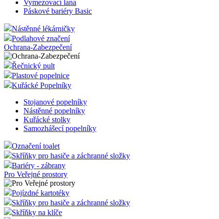
Vymezovací lana
Páskové bariéry Basic
Nástěnné lékárničky
Podlahové značení
Ochrana-Zabezpečení
Řečnický pult
Plastové popelnice
Kuřácké Popelníky
Stojanové popelníky
Nástěnné popelníky
Kuřácké stolky
Samozhášecí popelníky
Označení toalet
Skříňky pro hasiče a záchranné složky
Bariéry - zábrany
Pro Veřejné prostory
Pojízdné kartotéky
Skříňky pro hasiče a záchranné složky
Skříňky na klíče