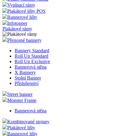
Vypínací rámy
Plakátové lišty POS
Bannerové lišty
Infotopper
Plakátové rámy
Přenosné bannery
Bannery Standard
Roll Up Standard
Roll Up Exclusive
Bannerová stěna
X Bannery
Stolní Banner
Příslušenství
Street banner
Monster Frame
Bannerová stěna
Kombinované stojany
Plakátové lišty
Bannerové lišty