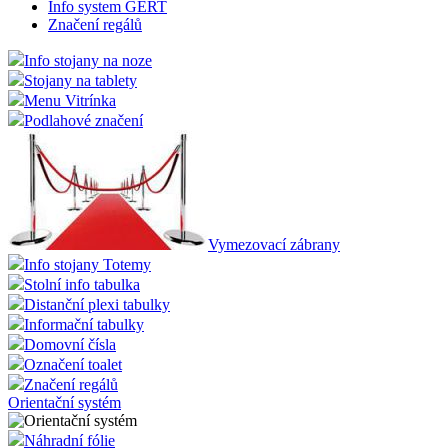
Info system GERT
Značení regálů
Info stojany na noze
Stojany na tablety
Menu Vitrínka
Podlahové značení
Vymezovací zábrany
Info stojany Totemy
Stolní info tabulka
Distanční plexi tabulky
Informační tabulky
Domovní čísla
Označení toalet
Značení regálů
Orientační systém
Náhradní fólie