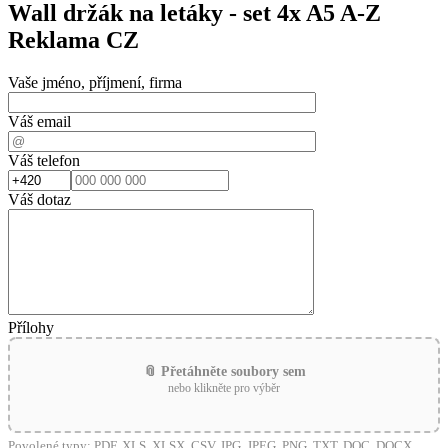
Wall držák na letáky - set 4x A5 A-Z
Reklama CZ
Vaše jméno, příjmení, firma
Váš email
Váš telefon
Váš dotaz
Přílohy
📎 Přetáhněte soubory sem
nebo klikněte pro výběr
Povolené typy: PDF, XLS, XLSX, CSV, JPG, JPEG, PNG, TXT, DOC, DOCX