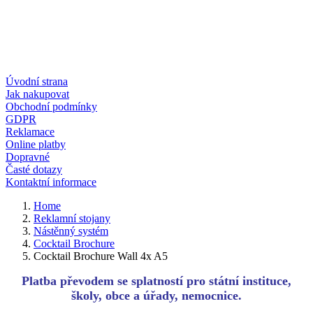
Úvodní strana
Jak nakupovat
Obchodní podmínky
GDPR
Reklamace
Online platby
Dopravné
Časté dotazy
Kontaktní informace
Home
Reklamní stojany
Nástěnný systém
Cocktail Brochure
Cocktail Brochure Wall 4x A5
Platba převodem se splatností pro státní instituce,
školy, obce a úřady, nemocnice.