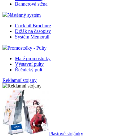
Bannerová stěna
Nástěnný systém
Cocktail Brochure
Držák na časopisy
Systém Memorail
Promostolky - Pulty
Malé promostolky
Výstavní pulty
Řečnický pult
Reklamní stojany
Plastové stojánky