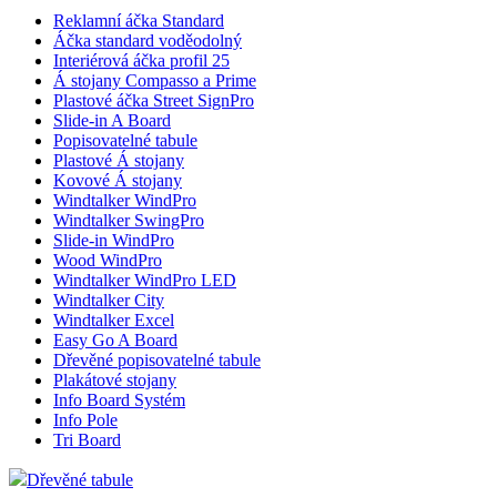
Reklamní áčka Standard
Áčka standard voděodolný
Interiérová áčka profil 25
Á stojany Compasso a Prime
Plastové áčka Street SignPro
Slide-in A Board
Popisovatelné tabule
Plastové Á stojany
Kovové Á stojany
Windtalker WindPro
Windtalker SwingPro
Slide-in WindPro
Wood WindPro
Windtalker WindPro LED
Windtalker City
Windtalker Excel
Easy Go A Board
Dřevěné popisovatelné tabule
Plakátové stojany
Info Board Systém
Info Pole
Tri Board
Dřevěné tabule