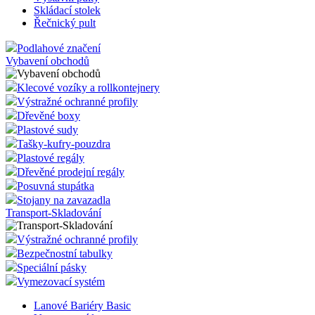
Skládací stolek
Řečnický pult
Podlahové značení
Vybavení obchodů
Klecové vozíky a rollkontejnery
Výstražné ochranné profily
Dřevěné boxy
Plastové sudy
Tašky-kufry-pouzdra
Plastové regály
Dřevěné prodejní regály
Posuvná stupátka
Stojany na zavazadla
Transport-Skladování
Výstražné ochranné profily
Bezpečnostní tabulky
Speciální pásky
Vymezovací systém
Lanové Bariéry Basic