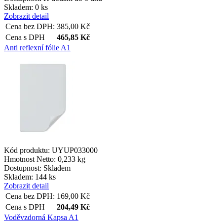
Skladem: 0 ks
shop5_pocitadlo
Zobrazit detail
Cena bez DPH:
385,00
Kč
__cf_bm
Cena s DPH
465,85
Kč
Anti reflexní fólie A1
nastav_lang
VISITOR_PRIVACY_
mena
Kód produktu: UYUP033000
Hmotnost Netto:
0,233 kg
Dostupnost:
Skladem
CookieScriptConse
Skladem: 144 ks
Zobrazit detail
Cena bez DPH:
169,00
Kč
_dc_gtm_UA-381924
Cena s DPH
204,49
Kč
Voděvzdorná Kapsa A1