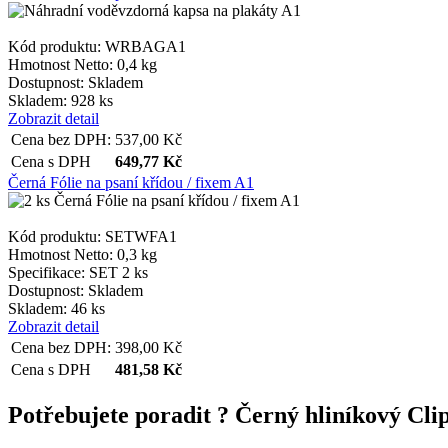
Kód produktu: WRBAGA1
Hmotnost Netto:
0,4 kg
__cf_bm
Dostupnost:
Skladem
Skladem: 928 ks
Zobrazit detail
lctpref
Cena bez DPH:
537,00
Kč
Cena s DPH
649,77
Kč
Černá Fólie na psaní křídou / fixem A1
shop5_kosik
Kód produktu: SETWFA1
udid
Hmotnost Netto:
0,3 kg
Specifikace:
SET 2 ks
Dostupnost:
Skladem
Skladem: 46 ks
Zobrazit detail
Cena bez DPH:
398,00
Kč
Název
Název
Cena s DPH
481,58
Kč
Název
__Secure-YNID
_ga
Potřebujete poradit ?
Černý hliníkový Cli
__Secure-ROLLOU
sid
zobrazeni