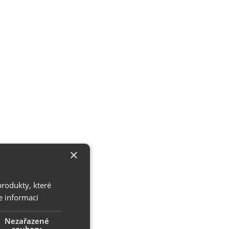
×
produkty, které
e informací
Nezařazené
soubory