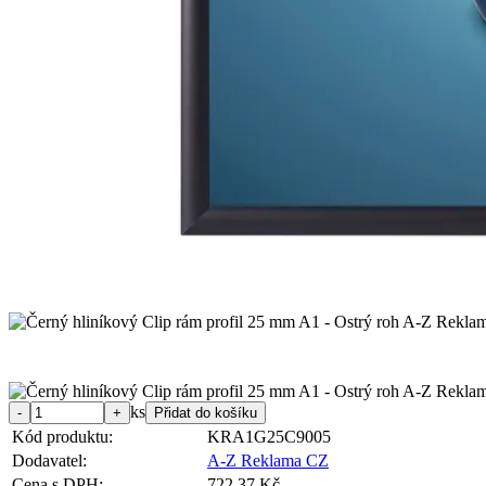
ks
Kód produktu:
KRA1G25C9005
Dodavatel:
A-Z Reklama CZ
Cena s DPH:
722,37 Kč