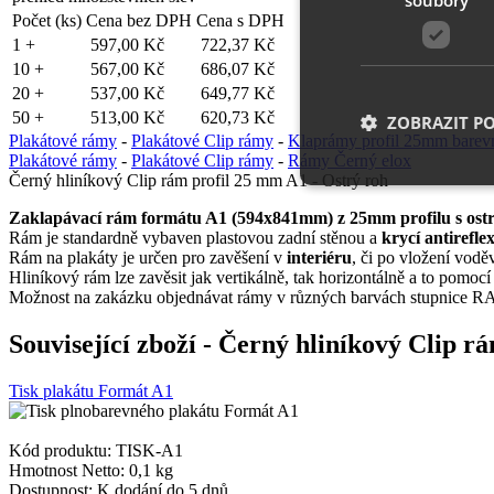
Počet (ks)
Cena bez DPH
Cena s DPH
1 +
597,00 Kč
722,37 Kč
10 +
567,00 Kč
686,07 Kč
20 +
537,00 Kč
649,77 Kč
50 +
513,00 Kč
620,73 Kč
ZOBRAZIT P
Plakátové rámy
-
Plakátové Clip rámy
-
Klaprámy profil 25mm barev
Plakátové rámy
-
Plakátové Clip rámy
-
Rámy Černý elox
Černý hliníkový Clip rám profil 25 mm A1 - Ostrý roh
Zaklapávací rám formátu A1 (594x841mm) z 25mm profilu s os
Nezbytně nutn
Rám je standardně vybaven plastovou zadní stěnou a
krycí antireflex
Rám na plakáty je určen pro zavěšení v
interiéru
, či po vložení vod
Nezbytně nutné soubo
Hliníkový rám lze zavěsit jak vertikálně, tak horizontálně a to pomocí
stránky nelze bez ne
Možnost na zakázku objednávat rámy v různých barvách stupnice RA
Název
Související zboží
- Černý hliníkový Clip rá
__cf_bm
Tisk plakátu Formát A1
shop5_uid
Kód produktu: TISK-A1
Hmotnost Netto:
0,1 kg
Dostupnost:
K dodání do 5 dnů