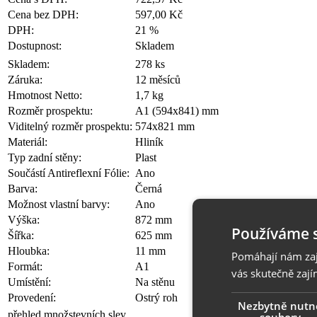
Cena bez DPH:
597,00 Kč
DPH:
21 %
Dostupnost:
Skladem
Skladem:
278 ks
Záruka:
12 měsíců
Hmotnost Netto:
1,7 kg
Rozměr prospektu:
A1 (594x841) mm
Viditelný rozměr prospektu:
574x821 mm
Materiál:
Hliník
Typ zadní stěny:
Plast
Součástí Antireflexní Fólie:
Ano
Barva:
Černá
Možnost vlastní barvy:
Ano
Výška:
872 mm
Používáme 
Šířka:
625 mm
Hloubka:
11 mm
Pomáhají nám zaji
Formát:
A1
vás skutečně zají
Umístění:
Na stěnu
Provedení:
Ostrý roh
Nezbytně nutn
přehled množstevních slev
soubory