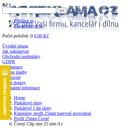
Kč
€
Přihlásit se
Zaregistrovat se
Počet položek: 0
0,00 Kč
Úvodní strana
Jak nakupovat
Obchodní podmínky
GDPR
Reklamace
Online platby
Dopravné
Časté dotazy
Kontaktní informace
Home
Plakátové rámy
Plakátové Clip rámy
Klaprámy profil 25mm barevné provedení
Profil 25mm Černé
Černý Clip rám 25 mm A1