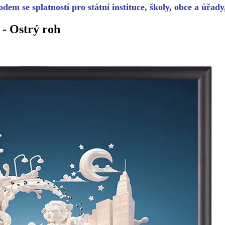
dem se splatností pro státní instituce, školy, obce a úřad
 - Ostrý roh