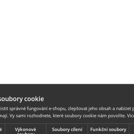
soubory cookie
stit správné fungování e-shopu, zlepšovat jeho obsah a nabízet 
mají. Vy sami rozhodnete, které soubory cookie nám povolíte.
Víc
é
Výkonové
Soubory cílení
Funkční soubory
soubory