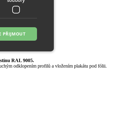
E PŘIJMOUT
stínu RAL 9005.
řazené soubory
chým odklopením profilů a vložením plakátu pod fólii.
 správa účtu. Webové
zi lidmi a roboty.
ávat platné zprávy
á o stejného
, zejména nákup.