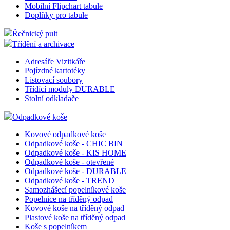
Mobilní Flipchart tabule
Doplňky pro tabule
Řečnický pult
Třídění a archivace
Adresáře Vizitkáře
Pojízdné kartotéky
Listovací soubory
Třídící moduly DURABLE
Stolní odkladače
Odpadkové koše
Kovové odpadkové koše
Odpadkové koše - CHIC BIN
Odpadkové koše - KIS HOME
Odpadkové koše - otevřené
Odpadkové koše - DURABLE
Odpadkové koše - TREND
Samozhášecí popelníkové koše
Popelnice na tříděný odpad
Kovové koše na tříděný odpad
Plastové koše na tříděný odpad
Koše s popelníkem