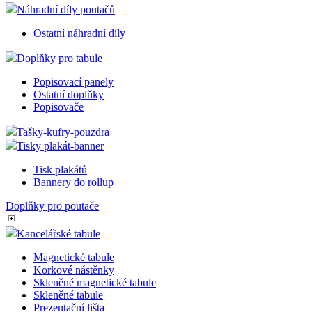
Náhradní díly poutačů
Ostatní náhradní díly
Doplňky pro tabule
Popisovací panely
Ostatní doplňky
Popisovače
Tašky-kufry-pouzdra
Tisky plakát-banner
Tisk plakátů
Bannery do rollup
Doplňky pro poutače
Kancelářské tabule
Magnetické tabule
Korkové nástěnky
Skleněné magnetické tabule
Skleněné tabule
Prezentační lišta