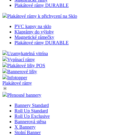
Plakátové rámy DURABLE
Plakátové rámy k přichycení na Sklo
PVC kapsy na sklo
Klaprámy do výlohy
Magnetické rámečky
Plakátové rámy DURABLE
Uzamykatelná vitrína
Vypínací rámy
Plakátové lišty POS
Bannerové lišty
Infotopper
Plakátové rámy
Přenosné bannery
Bannery Standard
Roll Up Standard
Roll Up Exclusive
Bannerová stěna
X Bannery
Stolní Banner