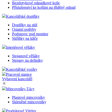
Bezdotykové odpadkové koše
Příslušenství ke košům na tříděný odpad
Kancelářské doplňky
Doplňky na stůl
Ostatní potřeby
Podstavec pod monitor
Skříňky na klíče
Interiérové věšáky
Stojanové věšáky
Stojany na deštníky
Kancelářské vozíky
Pracovní stanice
Vybavení kanceláří
Mincovníky-Tácy
Plastové mincovníky
Skleněné mincovníky
Produktové Vitríny