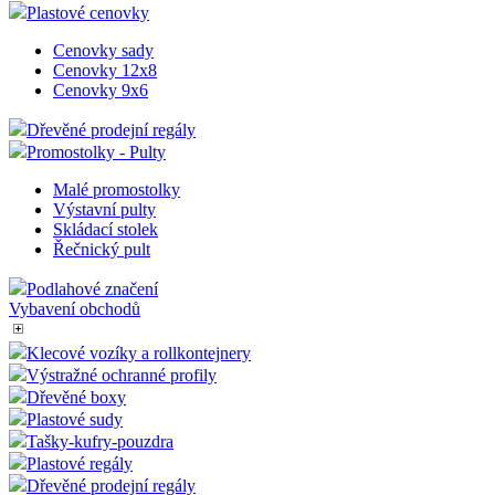
Plastové cenovky
Cenovky sady
Cenovky 12x8
Cenovky 9x6
Dřevěné prodejní regály
Promostolky - Pulty
Malé promostolky
Výstavní pulty
Skládací stolek
Řečnický pult
Podlahové značení
Vybavení obchodů
Klecové vozíky a rollkontejnery
Výstražné ochranné profily
Dřevěné boxy
Plastové sudy
Tašky-kufry-pouzdra
Plastové regály
Dřevěné prodejní regály