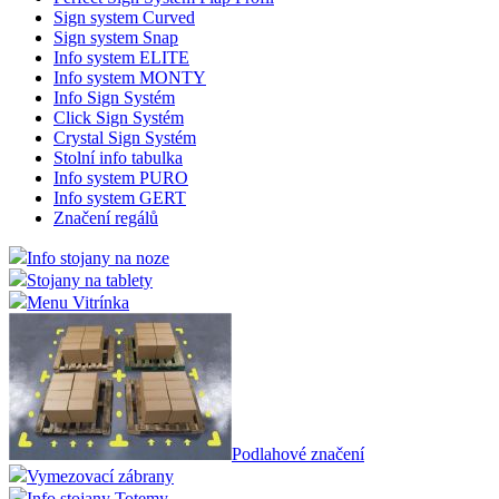
Sign system Curved
Sign system Snap
Info system ELITE
Info system MONTY
Info Sign Systém
Click Sign Systém
Crystal Sign Systém
Stolní info tabulka
Info system PURO
Info system GERT
Značení regálů
Info stojany na noze
Stojany na tablety
Menu Vitrínka
Podlahové značení
Vymezovací zábrany
Info stojany Totemy