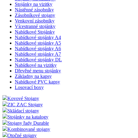
Stojánky na vizitky
Nástěnné zásobníky
Zásobníkové stojany
Venkovní zásobníky
Vícestranné stojánky
Nabídkové Stojánky
Nabídkové stojánky A4
Nabídkové stojánky A5
Nabídkové stojánky A6
Nabídkové stojánky A7
Nabídkové stojánky DL
Nabídkové na vizitky
Dřevěné menu stojánky
Základny na kapsy
Nabídkové PVC kapsy
Losovací boxy
Kovové Stojany
ZIC ZAC Stojany
Skládací stojany
Stojánky na katalogy
Stojany řady Durable
Kombinované stojany
Otočné stojany