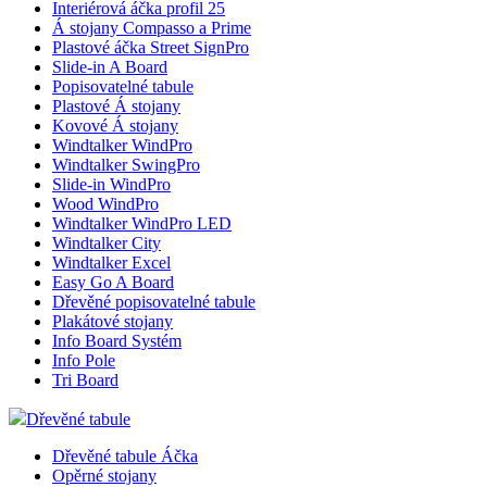
Interiérová áčka profil 25
Á stojany Compasso a Prime
Plastové áčka Street SignPro
Slide-in A Board
Popisovatelné tabule
Plastové Á stojany
Kovové Á stojany
Windtalker WindPro
Windtalker SwingPro
Slide-in WindPro
Wood WindPro
Windtalker WindPro LED
Windtalker City
Windtalker Excel
Easy Go A Board
Dřevěné popisovatelné tabule
Plakátové stojany
Info Board Systém
Info Pole
Tri Board
Dřevěné tabule
Dřevěné tabule Áčka
Opěrné stojany