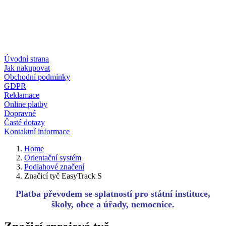
Úvodní strana
Jak nakupovat
Obchodní podmínky
GDPR
Reklamace
Online platby
Dopravné
Časté dotazy
Kontaktní informace
Home
Orientační systém
Podlahové značení
Značicí tyč EasyTrack S
Platba převodem se splatností pro státní instituce,
školy, obce a úřady, nemocnice.