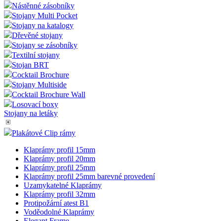
Nástěnné zásobníky
Stojany Multi Pocket
Stojany na katalogy
Dřevěné stojany
Stojany se zásobníky
Textilní stojany
Stojan BRT
Cocktail Brochure
Stojany Multiside
Cocktail Brochure Wall
Losovací boxy
Stojany na letáky
Plakátové Clip rámy
Klaprámy profil 15mm
Klaprámy profil 20mm
Klaprámy profil 25mm
Klaprámy profil 25mm barevné provedení
Uzamykatelné Klaprámy
Klaprámy profil 32mm
Protipožární atest B1
Voděodolné Klaprámy
Elegant Frame