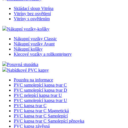
Skládací sloup Vitrína
Vitríny bez osvětlení
Vitríny s osvětlením
Nákupní vozíky-košíky
Nákupní vozíky Classic
Nákupní vozíky Avant
Nákupní košíky
Klecové vozíky a rollkontejnery
Posuvná stupátka
Nabídkové PVC kapsy
Pouzdra na informace
PVC samolepící kapsa tvar C
PVC samolepící kapsa tvar D
PVC nelepící kapsa tvar U
PVC samolepící kapsa tvar U
PVC kapsa tvar C
PVC kapsa tvar C Magnetická
PVC kapsa tvar C Samolepící
PVC kapsa tvar C Samolepící pěnovka
PVC kapsa závěsná