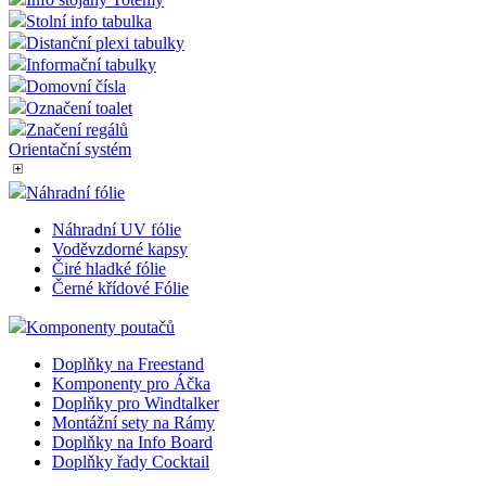
Stolní info tabulka
Distanční plexi tabulky
Informační tabulky
Domovní čísla
Označení toalet
Značení regálů
Orientační systém
Náhradní fólie
Náhradní UV fólie
Voděvzdorné kapsy
Čiré hladké fólie
Černé křídové Fólie
Komponenty poutačů
Doplňky na Freestand
Komponenty pro Áčka
Doplňky pro Windtalker
Montážní sety na Rámy
Doplňky na Info Board
Doplňky řady Cocktail