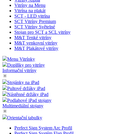
Vitríny na Menu
Vitrína na plakát
SCT - LED vitrína
SCT Vitríny Premium
SCT Vitríny Světelné
Stojan pro SCT a SCL vitríny
M&T Tenké vitríny
M&T venkovní vitríny
M&T Plakátové vitríny
Menu Vitrínky
Doplňky pro vitríny
Informační vitríny
Stojánky na iPad
Pultové držáky iPad
Nástěnné držáky iPad
Podlahové iPad stojany
Multimediální stojany
Orientační tabulky
Perfect Sign System Arc Profil
Perfect Sign Systém Flap Profil