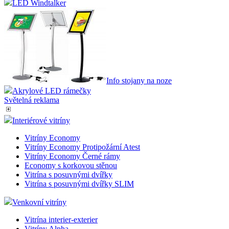
LED Windtalker
Info stojany na noze
Akrylové LED rámečky
Světelná reklama
Interiérové vitríny
Vitríny Economy
Vitríny Economy Protipožární Atest
Vitríny Economy Černé rámy
Economy s korkovou stěnou
Vitrína s posuvnými dvířky
Vitrína s posuvnými dvířky SLIM
Venkovní vitríny
Vitrína interier-exterier
Vitríny Alpha