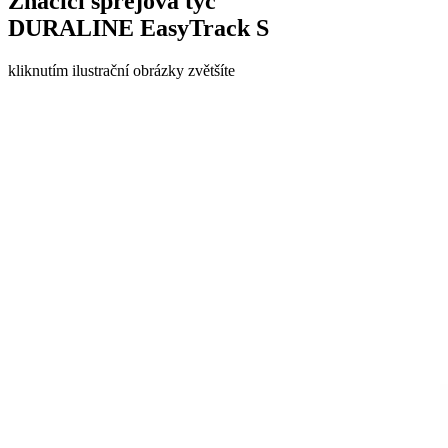
Značicí sprejová tyč
DURALINE EasyTrack S
kliknutím ilustrační obrázky zvětšíte