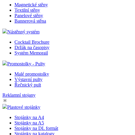
Magnetické stěny
Textilní stěny
Panelové stěny
Bannerová stěna
Nástěnný systém
Cocktail Brochure
Držák na časopisy
Systém Memorail
Promostolky - Pulty
Malé promostolky
Výstavní pulty
Řečnický pult
Reklamní stojany
Plastové stojánky
Stojánky na A4
Stojánky na A5
Stojánky na DL formát
Stojánky na katalogy