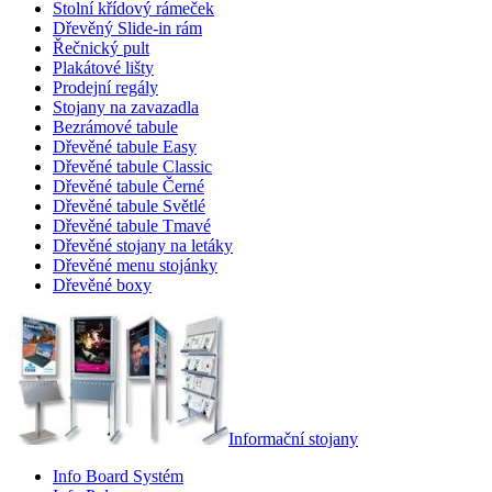
Stolní křídový rámeček
Dřevěný Slide-in rám
Řečnický pult
Plakátové lišty
Prodejní regály
Stojany na zavazadla
Bezrámové tabule
Dřevěné tabule Easy
Dřevěné tabule Classic
Dřevěné tabule Černé
Dřevěné tabule Světlé
Dřevěné tabule Tmavé
Dřevěné stojany na letáky
Dřevěné menu stojánky
Dřevěné boxy
Informační stojany
Info Board Systém