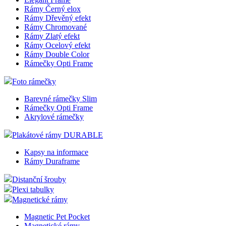
Rámy Černý elox
Rámy Dřevěný efekt
Rámy Chromované
Rámy Zlatý efekt
Rámy Ocelový efekt
Rámy Double Color
Rámečky Opti Frame
Foto rámečky
Barevné rámečky Slim
Rámečky Opti Frame
Akrylové rámečky
Plakátové rámy DURABLE
Kapsy na informace
Rámy Duraframe
Distanční šrouby
Plexi tabulky
Magnetické rámy
Magnetic Pet Pocket
Magnetické rámy