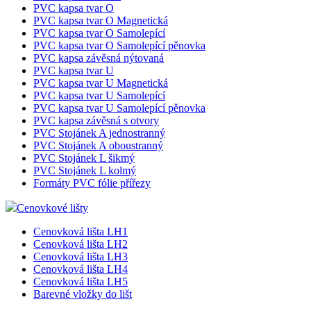
PVC kapsa tvar O
PVC kapsa tvar O Magnetická
PVC kapsa tvar O Samolepící
PVC kapsa tvar O Samolepící pěnovka
PVC kapsa závěsná nýtovaná
PVC kapsa tvar U
PVC kapsa tvar U Magnetická
PVC kapsa tvar U Samolepící
PVC kapsa tvar U Samolepící pěnovka
PVC kapsa závěsná s otvory
PVC Stojánek A jednostranný
PVC Stojánek A oboustranný
PVC Stojánek L šikmý
PVC Stojánek L kolmý
Formáty PVC fólie přířezy
Cenovkové lišty
Cenovková lišta LH1
Cenovková lišta LH2
Cenovková lišta LH3
Cenovková lišta LH4
Cenovková lišta LH5
Barevné vložky do lišt