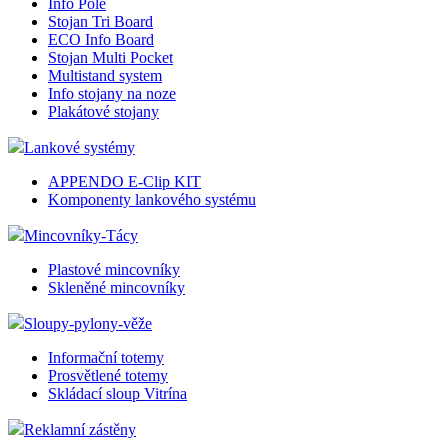
Info Pole
Stojan Tri Board
ECO Info Board
Stojan Multi Pocket
Multistand system
Info stojany na noze
Plakátové stojany
Lankové systémy
APPENDO E-Clip KIT
Komponenty lankového systému
Mincovníky-Tácy
Plastové mincovníky
Skleněné mincovníky
Sloupy-pylony-věže
Informační totemy
Prosvětlené totemy
Skládací sloup Vitrína
Reklamní zástěny