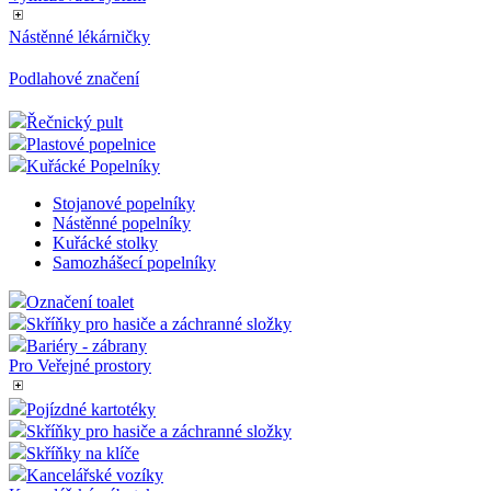
Nástěnné lékárničky
Podlahové značení
Řečnický pult
Plastové popelnice
Kuřácké Popelníky
Stojanové popelníky
Nástěnné popelníky
Kuřácké stolky
Samozhášecí popelníky
Označení toalet
Skříňky pro hasiče a záchranné složky
Bariéry - zábrany
Pro Veřejné prostory
Pojízdné kartotéky
Skříňky pro hasiče a záchranné složky
Skříňky na klíče
Kancelářské vozíky