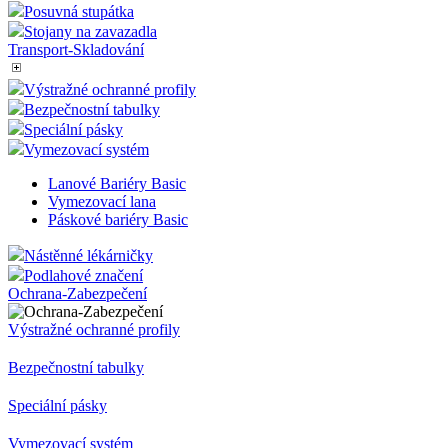
Posuvná stupátka
Stojany na zavazadla
Transport-Skladování
Výstražné ochranné profily
Bezpečnostní tabulky
Speciální pásky
Vymezovací systém
Lanové Bariéry Basic
Vymezovací lana
Páskové bariéry Basic
Nástěnné lékárničky
Podlahové značení
Ochrana-Zabezpečení
Výstražné ochranné profily
Bezpečnostní tabulky
Speciální pásky
Vymezovací systém