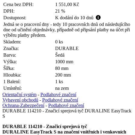
Cena bez DPH:
1 551,00 Kč
DPH:
21 %
Dostupnost:
K dodání do 10 dnů
Jedná se o pracovní dny - tedy 10 pracovních dnů od následujícího
dne od učinění objednávky, případně od připsání platby na účet při
výběru platby předem.
Skladem:
0 ks
Značka:
DURABLE
Barva:
Šedá
Výška:
1000 mm
Šířka:
80 mm
Hloubka:
200 mm
1 Balení:
1 ks
Umístění:
na zem
Orientační systém
-
Podlahové značení
Vybavení obchodů
-
Podlahové značení
Ochrana-Zabezpečení
-
Podlahové značení
DURABLE 114210 - Značicí sprejová tyč DURALINE EasyTrack
S
DURABLE 114210 - Značicí sprejová tyč
DURALINE EasyTrack S na značení vnitřních i venkovních