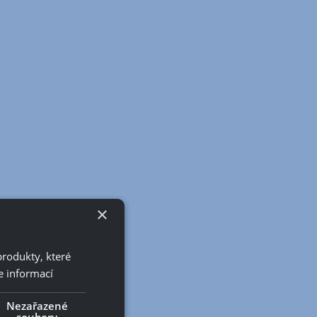
×
produkty, které
e informací
Nezařazené
soubory