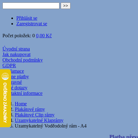
Přihlásit se
Zaregistrovat se
Počet položek: 0
0,00 Kč
Úvodní strana
Jak nakupovat
Obchodní podmínky
GDPR
Reklamace
Online platby
Dopravné
Časté dotazy
Kontaktní informace
Home
Plakátové rámy
Plakátové Clip rámy
Uzamykatelné Klaprámy
Uzamykatelný Voděodolný rám - A4
Platba převo