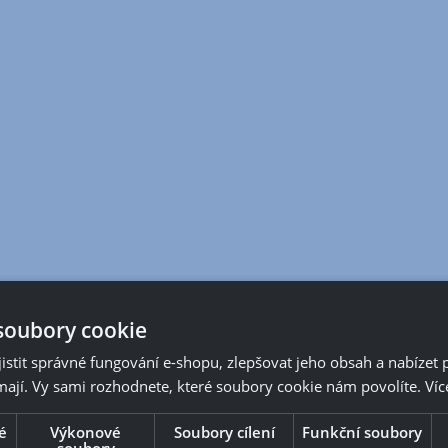
soubory cookie
stit správné fungování e-shopu, zlepšovat jeho obsah a nabízet 
mají. Vy sami rozhodnete, které soubory cookie nám povolíte.
Víc
é
Výkonové
Soubory cílení
Funkční soubory
soubory