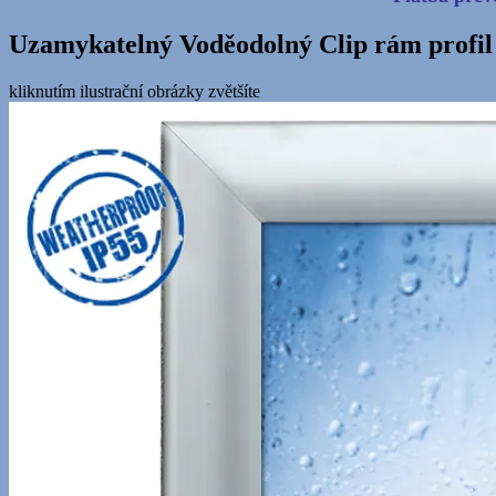
Uzamykatelný Voděodolný Clip rám profil
kliknutím ilustrační obrázky zvětšíte