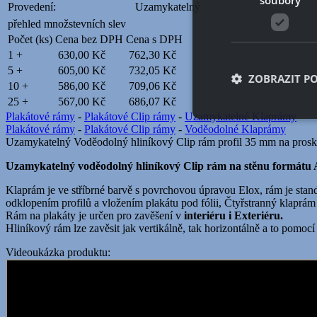
Provedení:
Uzamykatelný
přehled množstevních slev
Počet (ks)
Cena bez DPH
Cena s DPH
1 +
630,00 Kč
762,30 Kč
5 +
605,00 Kč
732,05 Kč
ZOBRAZIT P
10 +
586,00 Kč
709,06 Kč
25 +
567,00 Kč
686,07 Kč
Plakátové rámy
-
Plakátové Clip rámy
-
Uzamykatelné Klaprámy
Plakátové rámy
-
Plakátové Clip rámy
-
Voděodolné Klaprámy
Uzamykatelný Voděodolný hliníkový Clip rám profil 35 mm na proskle
Nezbytně nutn
Uzamykatelný voděodolný hliníkový Clip rám na stěnu formátu 
Nezbytně nutné soubo
stránky nelze bez ne
Klaprám je ve stříbrné barvě s povrchovou úpravou Elox, rám je sta
odklopením profilů a vložením plakátu pod fólii, Čtyřstranný klaprám
Název
Rám na plakáty je určen pro zavěšení v
interiéru i Exteriéru.
Hliníkový rám lze zavěsit jak vertikálně, tak horizontálně a to pomocí
__cf_bm
Videoukázka produktu:
shop5_uid