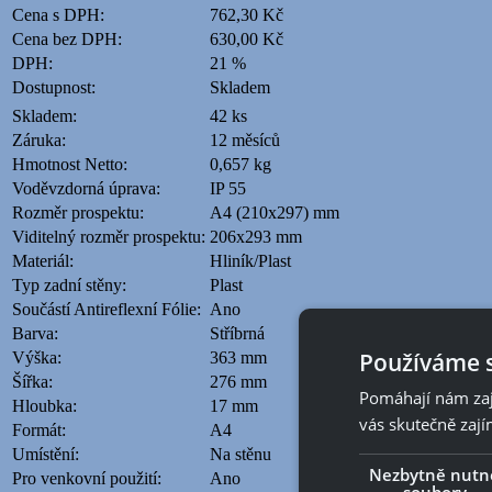
Cena s DPH:
762,30 Kč
Cena bez DPH:
630,00 Kč
DPH:
21 %
Dostupnost:
Skladem
Skladem:
42 ks
Záruka:
12 měsíců
Hmotnost Netto:
0,657 kg
Voděvzdorná úprava:
IP 55
Rozměr prospektu:
A4 (210x297) mm
Viditelný rozměr prospektu:
206x293 mm
Materiál:
Hliník/Plast
Typ zadní stěny:
Plast
Součástí Antireflexní Fólie:
Ano
Barva:
Stříbrná
Používáme 
Výška:
363 mm
Šířka:
276 mm
Pomáhají nám zaji
Hloubka:
17 mm
vás skutečně zají
Formát:
A4
Umístění:
Na stěnu
Nezbytně nutn
Pro venkovní použití:
Ano
soubory