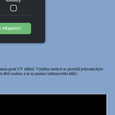
E PŘIJMOUT
řazené soubory
 správa účtu. Webové
anou proti UV záření. Výměna motivů se provádí jednoduchým
ím třetí osobou a to za pomocí imbusového klíče.
zi lidmi a roboty.
ávat platné zprávy
á o stejného
, zejména nákup.