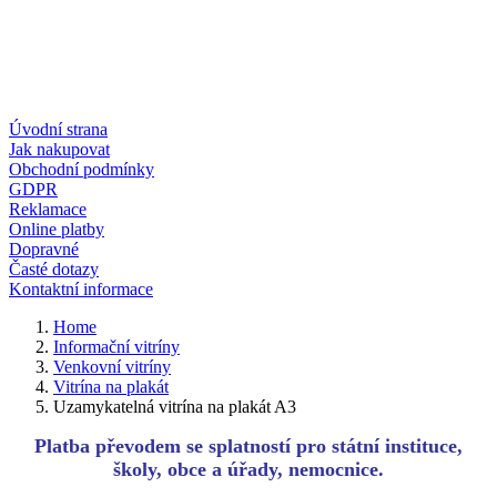
Úvodní strana
Jak nakupovat
Obchodní podmínky
GDPR
Reklamace
Online platby
Dopravné
Časté dotazy
Kontaktní informace
Home
Informační vitríny
Venkovní vitríny
Vitrína na plakát
Uzamykatelná vitrína na plakát A3
Platba převodem se splatností pro státní instituce,
školy, obce a úřady, nemocnice.