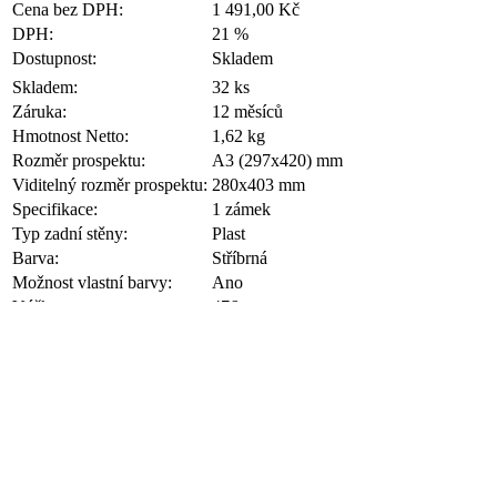
Cena bez DPH:
1 491,00 Kč
DPH:
21 %
CookieScriptConsent
CookieScript
eshop.az-
Dostupnost:
Skladem
reklama.cz
Skladem:
32 ks
Záruka:
12 měsíců
_dc_gtm_UA-3819248-14
.eshop.az-
reklama.cz
Hmotnost Netto:
1,62 kg
Rozměr prospektu:
A3 (297x420) mm
Viditelný rozměr prospektu:
280x403 mm
Specifikace:
1 zámek
__cf_bm
Cloudflare
Typ zadní stěny:
Plast
Inc.
.heureka.group
Barva:
Stříbrná
Možnost vlastní barvy:
Ano
lctpref
eshop.az-
Výška:
476 mm
reklama.cz
Šířka:
353 mm
Hloubka:
22 mm
shop5_kosik
.eshop.az-
Formát:
A3
reklama.cz
Pro venkovní použití:
Do zákrytu
Přední výplň:
Polykarbonát Lexan 0,75mm
udid
.az-reklama.cz
přehled množstevních slev
Počet (ks)
Cena bez DPH
Cena s DPH