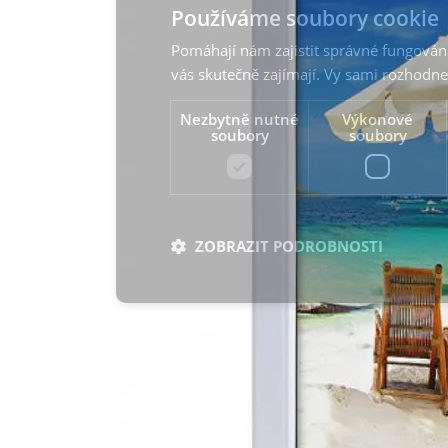
Používáme soubory cookie
Pomáhají nám zajistit správné fungování
vás skutečně zajímají. Vy sami rozhodne
Nezbytně nutné
Výkonové
soubory
soubory
ZOBRAZIT PODROBNOSTI
Nezbytně nutné soubory
Výkonové sou
Nezbytně nutné soubory cookie umožňují základní f
stránky nelze bez nezbytně nutných souborů cookie
Provider
/
Název
Doména