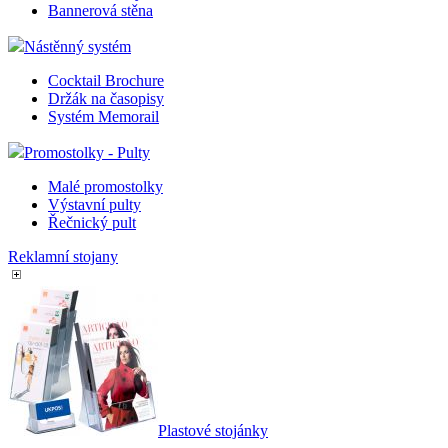
Bannerová stěna
Nástěnný systém
Cocktail Brochure
Držák na časopisy
Systém Memorail
Promostolky - Pulty
Malé promostolky
Výstavní pulty
Řečnický pult
Reklamní stojany
Plastové stojánky