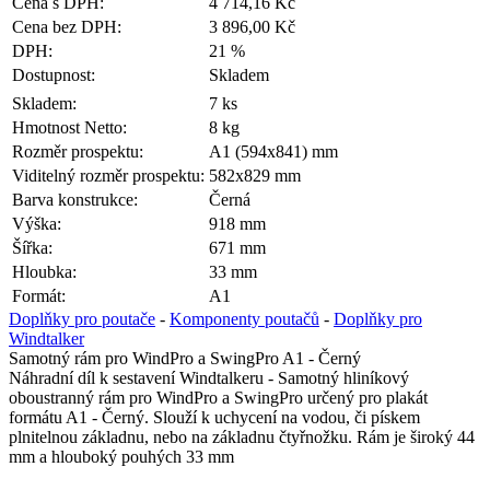
Cena s DPH:
4 714,16 Kč
Cena bez DPH:
3 896,00 Kč
DPH:
21 %
Dostupnost:
Skladem
Skladem:
7 ks
Hmotnost Netto:
8 kg
Rozměr prospektu:
A1 (594x841) mm
Viditelný rozměr prospektu:
582x829 mm
Barva konstrukce:
Černá
Výška:
918 mm
Šířka:
671 mm
Hloubka:
33 mm
Formát:
A1
Doplňky pro poutače
-
Komponenty poutačů
-
Doplňky pro
Windtalker
Samotný rám pro WindPro a SwingPro A1 - Černý
Náhradní díl k sestavení Windtalkeru - Samotný hliníkový
oboustranný rám pro WindPro a SwingPro určený pro plakát
formátu A1 - Černý. Slouží k uchycení na vodou, či pískem
plnitelnou základnu, nebo na základnu čtyřnožku. Rám je široký 44
mm a hlouboký pouhých 33 mm