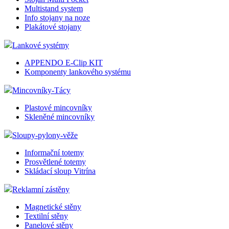
Multistand system
Info stojany na noze
Plakátové stojany
Lankové systémy
APPENDO E-Clip KIT
Komponenty lankového systému
Mincovníky-Tácy
Plastové mincovníky
Skleněné mincovníky
Sloupy-pylony-věže
Informační totemy
Prosvětlené totemy
Skládací sloup Vitrína
Reklamní zástěny
Magnetické stěny
Textilní stěny
Panelové stěny