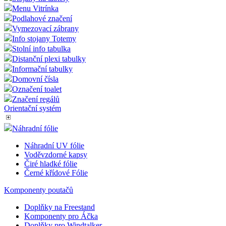
Menu Vitrínka
Podlahové značení
Vymezovací zábrany
Info stojany Totemy
Stolní info tabulka
Distanční plexi tabulky
Informační tabulky
Domovní čísla
Označení toalet
Značení regálů
Orientační systém
Náhradní fólie
Náhradní UV fólie
Voděvzdorné kapsy
Čiré hladké fólie
Černé křídové Fólie
Komponenty poutačů
Doplňky na Freestand
Komponenty pro Áčka
Doplňky pro Windtalker