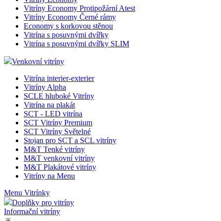
Vitríny Economy Protipožární Atest
Vitríny Economy Černé rámy
Economy s korkovou stěnou
Vitrína s posuvnými dvířky
Vitrína s posuvnými dvířky SLIM
Venkovní vitríny
Vitrína interier-exterier
Vitríny Alpha
SCLE hluboké Vitríny
Vitrína na plakát
SCT - LED vitrína
SCT Vitríny Premium
SCT Vitríny Světelné
Stojan pro SCT a SCL vitríny
M&T Tenké vitríny
M&T venkovní vitríny
M&T Plakátové vitríny
Vitríny na Menu
Menu Vitrínky
Doplňky pro vitríny
Informační vitríny