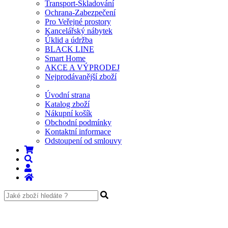
Transport-Skladování
Ochrana-Zabezpečení
Pro Veřejné prostory
Kancelářský nábytek
Úklid a údržba
BLACK LINE
Smart Home
AKCE A VÝPRODEJ
Nejprodávanější zboží
Úvodní strana
Katalog zboží
Nákupní košík
Obchodní podmínky
Kontaktní informace
Odstoupení od smlouvy