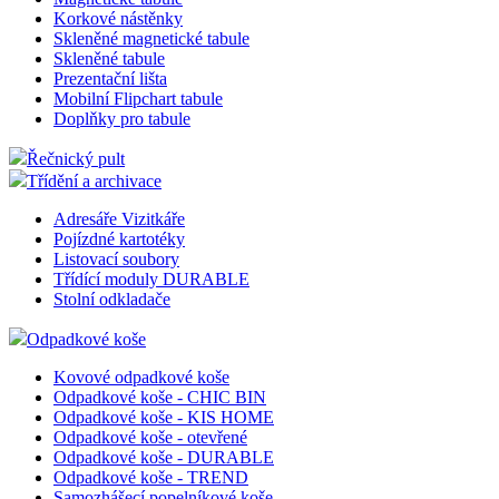
Korkové nástěnky
Skleněné magnetické tabule
Skleněné tabule
Prezentační lišta
Mobilní Flipchart tabule
Doplňky pro tabule
Řečnický pult
Třídění a archivace
Adresáře Vizitkáře
Pojízdné kartotéky
Listovací soubory
Třídící moduly DURABLE
Stolní odkladače
Odpadkové koše
Kovové odpadkové koše
Odpadkové koše - CHIC BIN
Odpadkové koše - KIS HOME
Odpadkové koše - otevřené
Odpadkové koše - DURABLE
Odpadkové koše - TREND
Samozhášecí popelníkové koše