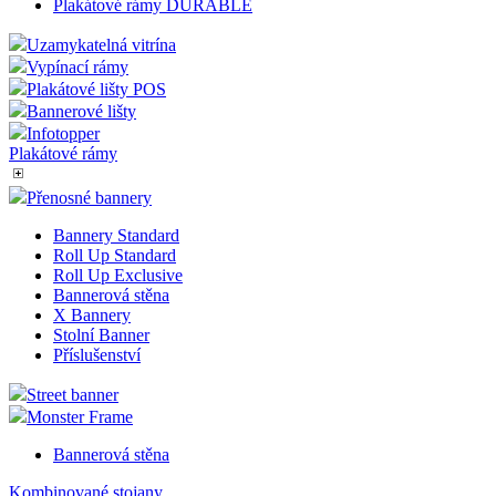
Plakátové rámy DURABLE
Uzamykatelná vitrína
Vypínací rámy
Plakátové lišty POS
Bannerové lišty
Infotopper
Plakátové rámy
Přenosné bannery
Bannery Standard
Roll Up Standard
Roll Up Exclusive
Bannerová stěna
X Bannery
Stolní Banner
Příslušenství
Street banner
Monster Frame
Bannerová stěna
Kombinované stojany