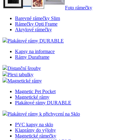
Foto rámečky
Barevné rámečky Slim
Rámečky Opti Frame
Akrylové rámečky
Plakátové rámy DURABLE
Kapsy na informace
Rámy Duraframe
Distanční šrouby
Plexi tabulky
Magnetické rámy
Magnetic Pet Pocket
Magnetické rámy
Plakátové rámy DURABLE
Plakátové rámy k přichycení na Sklo
PVC kapsy na sklo
Klaprámy do výlohy
Magnetické rámečky