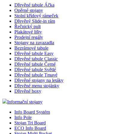
Dřevěné tabule Áčka
Opěrné stojany
Stolní křídový rámeček
Dřevěný Slide-in rám
Řečnický pult
Plakátové lišty
Prodejní regály
Stojany na zavazadla
Bezrámové tabule
Dřevěné tabule Easy
Dřevěné tabule Classic
Dřevěné tabule Černé
Dřevěné tabule Světlé
Dřevěné tabule Tmavé
Dřevěné stojany na letáky
Dřevěné menu stojánky
Dřevěné boxy
Informační stojany
Info Board Systém
Info Pole
Stojan Tri Board
ECO Info Board
Stojan Multi Pocket