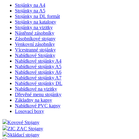
Stojánky na A4
Stojánky na A5
Stojánky na DL formát
Stojánky na katalogy
Stojánky na vizitky
Nástěnné zásobníky
Zásobníkové stojany
Venkovní zásobníky
Vícestranné stojánky
Nabídkové Stojánky
Nabídkové stojánky A4
Nabídkové stojánky A5
Nabídkové stojánky A6
Nabídkové stojánky A7
Nabídkové stojánky DL
Nabídkové na vizitky
Dřevěné menu stojánky
Základny na kapsy
Nabídkové PVC kapsy
Losovací boxy
Kovové Stojany
ZIC ZAC Stojany
Skládací stojany