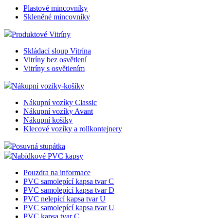
Plastové mincovníky
Skleněné mincovníky
Produktové Vitríny
Skládací sloup Vitrína
Vitríny bez osvětlení
Vitríny s osvětlením
Nákupní vozíky-košíky
Nákupní vozíky Classic
Nákupní vozíky Avant
Nákupní košíky
Klecové vozíky a rollkontejnery
Posuvná stupátka
Nabídkové PVC kapsy
Pouzdra na informace
PVC samolepící kapsa tvar C
PVC samolepící kapsa tvar D
PVC nelepící kapsa tvar U
PVC samolepící kapsa tvar U
PVC kapsa tvar C