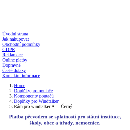
Úvodní strana
Jak nakupovat
Obchodní podmínky
GDPR
Reklamace
Online platby
Dopravné
Časté dotazy
Kontaktní informace
Home
Doplňky pro poutače
Komponenty poutačů
Doplňky pro Windtalker
Rám pro windtalker A1 - Černý
Platba převodem se splatností pro státní instituce,
školy, obce a úřady, nemocnice.