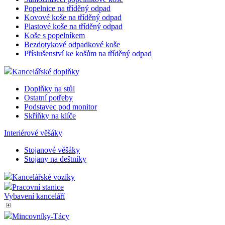
Popelnice na tříděný odpad
Kovové koše na tříděný odpad
Plastové koše na tříděný odpad
Koše s popelníkem
Bezdotykové odpadkové koše
Příslušenství ke košům na tříděný odpad
Kancelářské doplňky
Doplňky na stůl
Ostatní potřeby
Podstavec pod monitor
Skříňky na klíče
Interiérové věšáky
Stojanové věšáky
Stojany na deštníky
Kancelářské vozíky
Pracovní stanice
Vybavení kanceláří
Mincovníky-Tácy