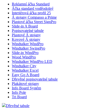
Reklamní áčka Standard
Áčka standard voděodolný
Interiérová áčka profil 25
Á stojany Compasso a Prime
Plastové áčka Street SignPro
Slide-in A Board
Popisovatelné tabule
Plastové Á stojany
Kovové Á stojany
Windtalker WindPro
Windtalker SwingPro
Slide-in WindPro
Wood WindPro
Windtalker WindPro LED
Windtalker City
Windtalker Excel
Easy Go A Board
Dřevěné popisovatelné tabule
Plakátové stojany
Info Board Systém
Info Pole
Tri Board
Dřevěné tabule