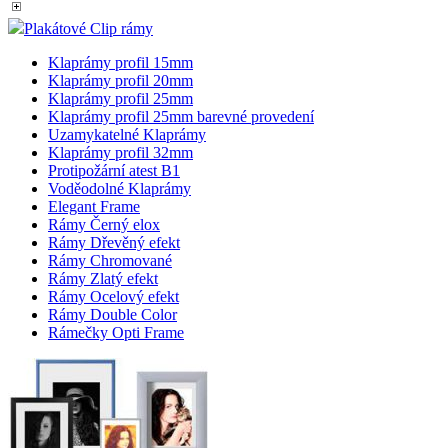
Plakátové Clip rámy
Klaprámy profil 15mm
Klaprámy profil 20mm
Klaprámy profil 25mm
Klaprámy profil 25mm barevné provedení
Uzamykatelné Klaprámy
Klaprámy profil 32mm
Protipožární atest B1
Voděodolné Klaprámy
Elegant Frame
Rámy Černý elox
Rámy Dřevěný efekt
Rámy Chromované
Rámy Zlatý efekt
Rámy Ocelový efekt
Rámy Double Color
Rámečky Opti Frame