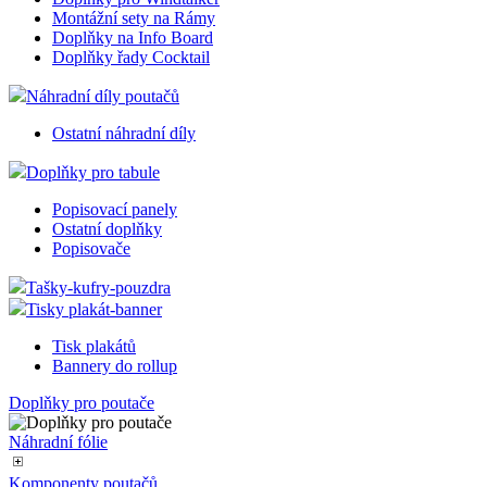
Montážní sety na Rámy
Doplňky na Info Board
Doplňky řady Cocktail
Náhradní díly poutačů
Ostatní náhradní díly
Doplňky pro tabule
Popisovací panely
Ostatní doplňky
Popisovače
Tašky-kufry-pouzdra
Tisky plakát-banner
Tisk plakátů
Bannery do rollup
Doplňky pro poutače
Náhradní fólie
Komponenty poutačů