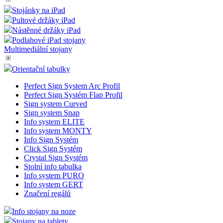
Stojánky na iPad
Pultové držáky iPad
Nástěnné držáky iPad
Podlahové iPad stojany
Multimediální stojany
Orientační tabulky
Perfect Sign System Arc Profil
Perfect Sign Systém Flap Profil
Sign system Curved
Sign system Snap
Info system ELITE
Info system MONTY
Info Sign Systém
Click Sign Systém
Crystal Sign Systém
Stolní info tabulka
Info system PURO
Info system GERT
Značení regálů
Info stojany na noze
Stojany na tablety