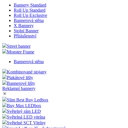
Bannery Standard
Roll Up Standard
Roll Up Exclusive
Bannerová stěna
X Bannery
Stolní Banner
Příslušenství
Street banner
Monster Frame
Bannerová stěna
Kombinované stojany
Plakátové lišty
Bannerové lišty
Reklamní bannery
Slim Best Buy Ledbox
Buy Max LEDbox
Světelný rám LED
Světelná LED vitrína
Světelné SCT Vitríny