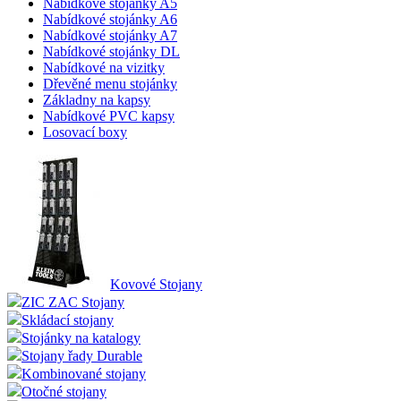
Nabídkové stojánky A5
Nabídkové stojánky A6
Nabídkové stojánky A7
Nabídkové stojánky DL
Nabídkové na vizitky
Dřevěné menu stojánky
Základny na kapsy
Nabídkové PVC kapsy
Losovací boxy
Kovové Stojany
ZIC ZAC Stojany
Skládací stojany
Stojánky na katalogy
Stojany řady Durable
Kombinované stojany
Otočné stojany