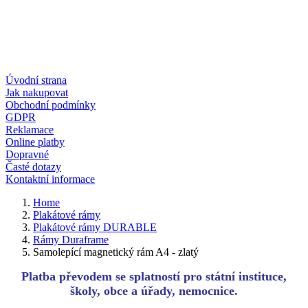
Úvodní strana
Jak nakupovat
Obchodní podmínky
GDPR
Reklamace
Online platby
Dopravné
Časté dotazy
Kontaktní informace
Home
Plakátové rámy
Plakátové rámy DURABLE
Rámy Duraframe
Samolepící magnetický rám A4 - zlatý
Platba převodem se splatností pro státní instituce,
školy, obce a úřady, nemocnice.