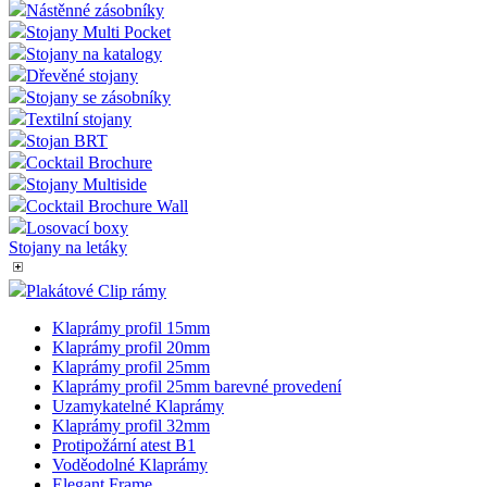
Nástěnné zásobníky
Stojany Multi Pocket
Stojany na katalogy
Dřevěné stojany
Stojany se zásobníky
Textilní stojany
Stojan BRT
Cocktail Brochure
Stojany Multiside
Cocktail Brochure Wall
Losovací boxy
Stojany na letáky
Plakátové Clip rámy
Klaprámy profil 15mm
Klaprámy profil 20mm
Klaprámy profil 25mm
Klaprámy profil 25mm barevné provedení
Uzamykatelné Klaprámy
Klaprámy profil 32mm
Protipožární atest B1
Voděodolné Klaprámy
Elegant Frame