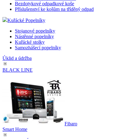
Bezdotykové odpadkové koše
Příslušenství ke košům na tříděný odpad
Kuřácké Popelníky
Stojanové popelníky
Nástěnné popelníky
Kuřácké stolky
Samozhášecí popelníky
Úklid a údržba
BLACK LINE
Fibaro
Smart Home