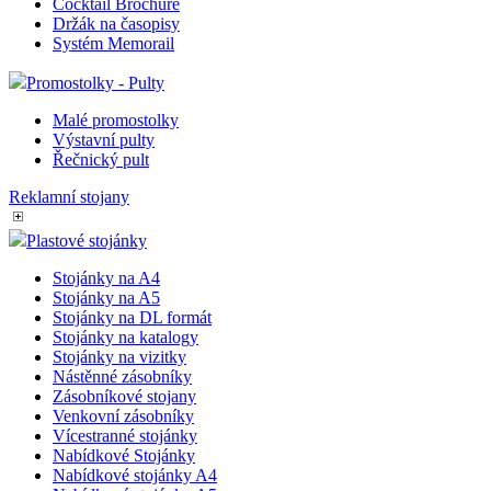
Cocktail Brochure
Držák na časopisy
Systém Memorail
Promostolky - Pulty
Malé promostolky
Výstavní pulty
Řečnický pult
Reklamní stojany
Plastové stojánky
Stojánky na A4
Stojánky na A5
Stojánky na DL formát
Stojánky na katalogy
Stojánky na vizitky
Nástěnné zásobníky
Zásobníkové stojany
Venkovní zásobníky
Vícestranné stojánky
Nabídkové Stojánky
Nabídkové stojánky A4