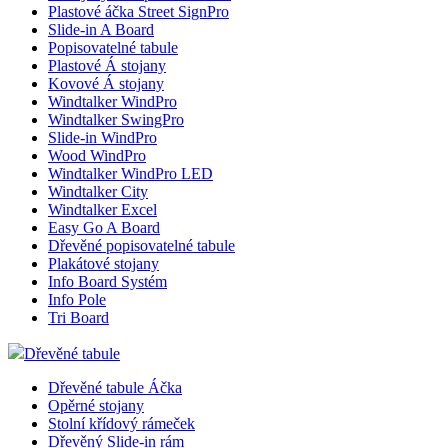
Plastové áčka Street SignPro
Slide-in A Board
Popisovatelné tabule
Plastové Á stojany
Kovové Á stojany
Windtalker WindPro
Windtalker SwingPro
Slide-in WindPro
Wood WindPro
Windtalker WindPro LED
Windtalker City
Windtalker Excel
Easy Go A Board
Dřevěné popisovatelné tabule
Plakátové stojany
Info Board Systém
Info Pole
Tri Board
Dřevěné tabule
Dřevěné tabule Áčka
Opěrné stojany
Stolní křídový rámeček
Dřevěný Slide-in rám