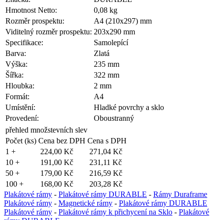
Hmotnost Netto:
0,08 kg
Rozměr prospektu:
A4 (210x297) mm
Viditelný rozměr prospektu:
203x290 mm
Specifikace:
Samolepící
Barva:
Zlatá
Výška:
235 mm
Šířka:
322 mm
Hloubka:
2 mm
Formát:
A4
Umístění:
Hladké povrchy a sklo
Provedení:
Oboustranný
přehled množstevních slev
Počet (ks)
Cena bez DPH
Cena s DPH
1 +
224,00 Kč
271,04 Kč
10 +
191,00 Kč
231,11 Kč
50 +
179,00 Kč
216,59 Kč
100 +
168,00 Kč
203,28 Kč
Plakátové rámy
-
Plakátové rámy DURABLE
-
Rámy Duraframe
Plakátové rámy
-
Magnetické rámy
-
Plakátové rámy DURABLE
Plakátové rámy
-
Plakátové rámy k přichycení na Sklo
-
Plakátové