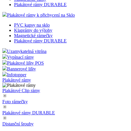
Plakátové rámy DURABLE
Plakátové rámy k přichycení na Sklo
PVC kapsy na sklo
Klaprámy do výlohy
Magnetické rámečky
Plakátové rámy DURABLE
Uzamykatelná vitrína
Vypínací rámy
Plakátové lišty POS
Bannerové lišty
Infotopper
Plakátové rámy
Plakátové Clip rámy
Foto rámečky
Plakátové rámy DURABLE
Distanční šrouby