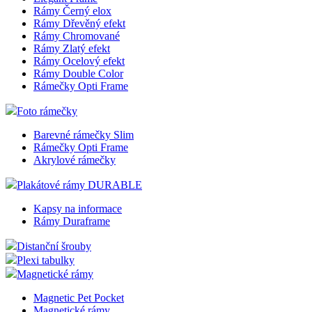
Rámy Černý elox
Rámy Dřevěný efekt
Rámy Chromované
Rámy Zlatý efekt
Rámy Ocelový efekt
Rámy Double Color
Rámečky Opti Frame
Foto rámečky
Barevné rámečky Slim
Rámečky Opti Frame
Akrylové rámečky
Plakátové rámy DURABLE
Kapsy na informace
Rámy Duraframe
Distanční šrouby
Plexi tabulky
Magnetické rámy
Magnetic Pet Pocket
Magnetické rámy