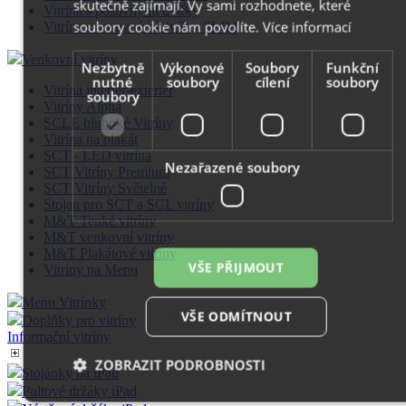
skutečně zajímají. Vy sami rozhodnete, které
Vitrína s posuvnými dvířky
soubory cookie nám povolíte.
Více informací
Vitrína s posuvnými dvířky SLIM
Venkovní vitríny
Nezbytně
Výkonové
Soubory
Funkční
nutné
soubory
cílení
soubory
Vitrína interier-exterier
soubory
Vitríny Alpha
SCLE hluboké Vitríny
Vitrína na plakát
SCT - LED vitrína
Nezařazené soubory
SCT Vitríny Premium
SCT Vitríny Světelné
Stojan pro SCT a SCL vitríny
M&T Tenké vitríny
M&T venkovní vitríny
M&T Plakátové vitríny
VŠE PŘIJMOUT
Vitríny na Menu
Menu Vitrínky
VŠE ODMÍTNOUT
Doplňky pro vitríny
Informační vitríny
ZOBRAZIT PODROBNOSTI
Stojánky na iPad
Pultové držáky iPad