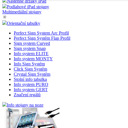
Nástěnné držáky iPad
Podlahové iPad stojany
Nezbytně nutné soubory
Výkonové soubory
Multimediální stojany
Soubory cílení
Funkční soubory
Orientační tabulky
Nezařazené soubory
Perfect Sign System Arc Profil
Nezbytně nutné soubory cookie umožňují základní funkce
Perfect Sign Systém Flap Profil
webových stránek, jako je přihlášení uživatele a správa účtu.
Sign system Curved
Webové stránky nelze bez nezbytně nutných souborů cookie
Sign system Snap
správně používat.
Info system ELITE
Info system MONTY
Provider
/
Název
Vyprší
Popis
Info Sign Systém
Doména
Click Sign Systém
__cf_bm
29
Tento
Cloudflare
Crystal Sign Systém
minut
cooki
Inc.
Stolní info tabulka
54
použí
.vimeo.com
sekund
rozliš
Info system PURO
lidmi 
Info system GERT
To je
Značení regálů
příno
bylo 
podáv
Info stojany na noze
zpráv
použí
jejich
webo
stráne