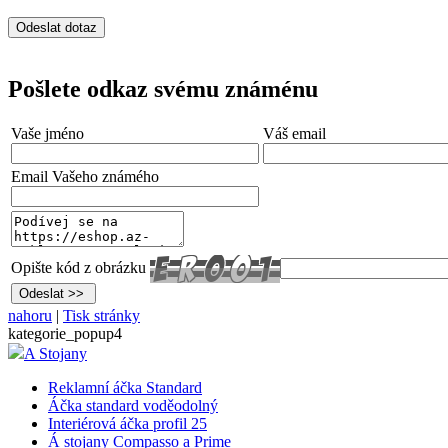
Pošlete odkaz svému známénu
Vaše jméno
Váš email
Email Vašeho známého
Opište kód z obrázku
nahoru
|
Tisk stránky
kategorie_popup4
A Stojany
Reklamní áčka Standard
Áčka standard voděodolný
Interiérová áčka profil 25
Á stojany Compasso a Prime