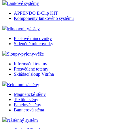
Lankové systémy
APPENDO E-Clip KIT
Komponenty lankového systému
Mincovníky-Tácy
Plastové mincovníky
Skleněné mincovníky
Sloupy-pylony-věže
Informační totemy
Prosvětlené totemy
Skládací sloup Vitrína
Reklamní zástěny
Magnetické stěny
Textilní stěny
Panelové stěny
Bannerová stěna
Nástěnný systém