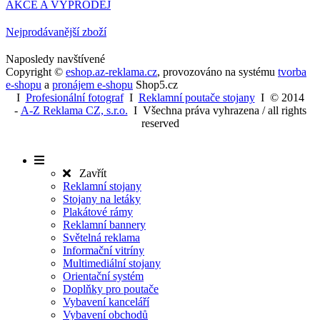
AKCE A VÝPRODEJ
Nejprodávanější zboží
Naposledy navštívené
Copyright ©
eshop.az-reklama.cz
,
provozováno na systému
tvorba
e-shopu
a
pronájem e-shopu
Shop5.cz
I
Profesionální fotograf
I
Reklamní poutače stojany
I
© 2014
-
A-Z Reklama CZ, s.r.o.
I Všechna práva vyhrazena / all rights
reserved
Zavřít
Reklamní stojany
Stojany na letáky
Plakátové rámy
Reklamní bannery
Světelná reklama
Informační vitríny
Multimediální stojany
Orientační systém
Doplňky pro poutače
Vybavení kanceláří
Vybavení obchodů