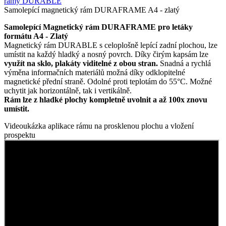
rámy DURABLE
Samolepící magnetický rám DURAFRAME A4 - zlatý
Samolepící Magnetický rám DURAFRAME pro letáky
formátu A4 - Zlatý
Magnetický rám DURABLE s celoplošně lepící zadní plochou, lze
umístit na každý hladký a nosný povrch. Díky čirým kapsám lze
využít na sklo, plakáty viditelné z obou stran.
Snadná a rychlá
výměna informačních materiálů možná díky odklopitelné
magnetické přední straně. Odolné proti teplotám do 55°C. Možné
uchytit jak horizontálně, tak i vertikálně.
Rám lze z hladké plochy kompletně uvolnit a až 100x znovu
umístit.
Videoukázka aplikace rámu na prosklenou plochu a vložení
prospektu