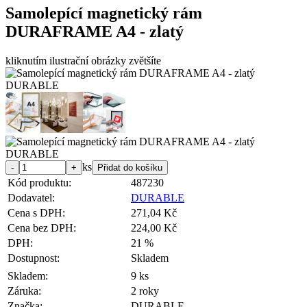
Samolepící magnetický rám
DURAFRAME A4 - zlatý
kliknutím ilustrační obrázky zvětšíte
ks
Kód produktu:
487230
Dodavatel:
DURABLE
Cena s DPH:
271,04 Kč
Cena bez DPH:
224,00 Kč
DPH:
21 %
Dostupnost:
Skladem
Skladem:
9 ks
Záruka:
2 roky
Značka:
DURABLE