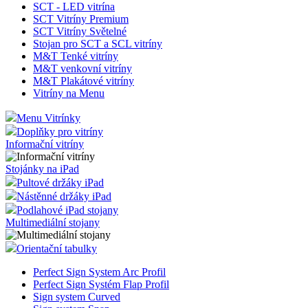
SCT - LED vitrína
SCT Vitríny Premium
SCT Vitríny Světelné
Stojan pro SCT a SCL vitríny
M&T Tenké vitríny
M&T venkovní vitríny
M&T Plakátové vitríny
Vitríny na Menu
Menu Vitrínky
Doplňky pro vitríny
Informační vitríny
Stojánky na iPad
Pultové držáky iPad
Nástěnné držáky iPad
Podlahové iPad stojany
Multimediální stojany
Orientační tabulky
Perfect Sign System Arc Profil
Perfect Sign Systém Flap Profil
Sign system Curved