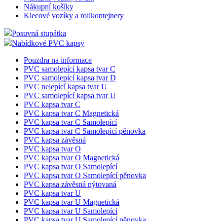
Nákupní košíky
Klecové vozíky a rollkontejnery
Posuvná stupátka
Nabídkové PVC kapsy
Pouzdra na informace
PVC samolepící kapsa tvar C
PVC samolepící kapsa tvar D
PVC nelepící kapsa tvar U
PVC samolepící kapsa tvar U
PVC kapsa tvar C
PVC kapsa tvar C Magnetická
PVC kapsa tvar C Samolepící
PVC kapsa tvar C Samolepící pěnovka
PVC kapsa závěsná
PVC kapsa tvar O
PVC kapsa tvar O Magnetická
PVC kapsa tvar O Samolepící
PVC kapsa tvar O Samolepící pěnovka
PVC kapsa závěsná nýtovaná
PVC kapsa tvar U
PVC kapsa tvar U Magnetická
PVC kapsa tvar U Samolepící
PVC kapsa tvar U Samolepící pěnovka