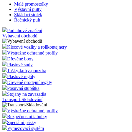
Malé promostolky
Výstavní pulty
Skládací stolek
Řečnický pult
Podlahové značení
Vybavení obchodů
Klecové vozíky a rollkontejnery
Výstražné ochranné profily
Dřevěné boxy
Plastové sudy
Tašky-kufry-pouzdra
Plastové regály
Dřevěné prodejní regály
Posuvná stupátka
Stojany na zavazadla
Transport-Skladování
Výstražné ochranné profily
Bezpečnostní tabulky
Speciální pásky
Vymezovací systém