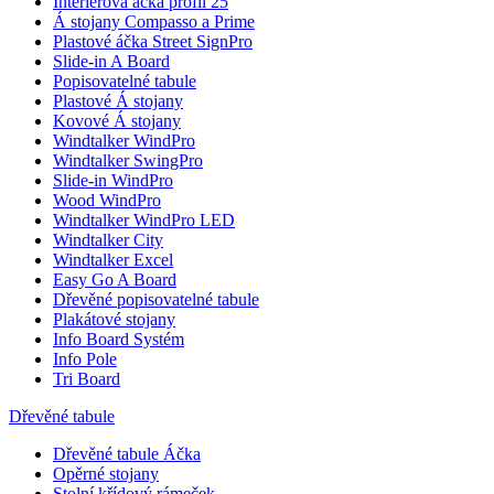
Interiérová áčka profil 25
Á stojany Compasso a Prime
Plastové áčka Street SignPro
Slide-in A Board
Popisovatelné tabule
Plastové Á stojany
Kovové Á stojany
Windtalker WindPro
Windtalker SwingPro
Slide-in WindPro
Wood WindPro
Windtalker WindPro LED
Windtalker City
Windtalker Excel
Easy Go A Board
Dřevěné popisovatelné tabule
Plakátové stojany
Info Board Systém
Info Pole
Tri Board
Dřevěné tabule
Dřevěné tabule Áčka
Opěrné stojany
Stolní křídový rámeček