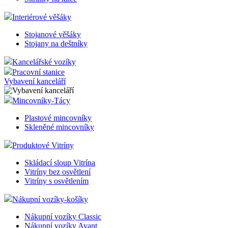
Interiérové věšáky
Stojanové věšáky
Stojany na deštníky
Kancelářské vozíky
Pracovní stanice
Vybavení kanceláří
Mincovníky-Tácy
Plastové mincovníky
Skleněné mincovníky
Produktové Vitríny
Skládací sloup Vitrína
Vitríny bez osvětlení
Vitríny s osvětlením
Nákupní vozíky-košíky
Nákupní vozíky Classic
Nákupní vozíky Avant