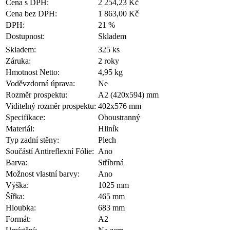
Cena s DPH:
2 254,23 Kč
Cena bez DPH:
1 863,00 Kč
DPH:
21 %
Dostupnost:
Skladem
Skladem:
325 ks
Záruka:
2 roky
Hmotnost Netto:
4,95 kg
Voděvzdorná úprava:
Ne
Rozměr prospektu:
A2 (420x594) mm
Viditelný rozměr prospektu:
402x576 mm
Specifikace:
Oboustranný
Materiál:
Hliník
Typ zadní stěny:
Plech
Součástí Antireflexní Fólie:
Ano
Barva:
Stříbrná
Možnost vlastní barvy:
Ano
Výška:
1025 mm
Šířka:
465 mm
Hloubka:
683 mm
Formát:
A2