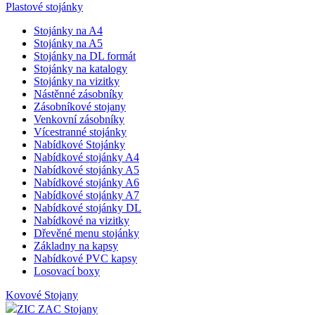
Plastové stojánky
Stojánky na A4
Stojánky na A5
Stojánky na DL formát
Stojánky na katalogy
Stojánky na vizitky
Nástěnné zásobníky
Zásobníkové stojany
Venkovní zásobníky
Vícestranné stojánky
Nabídkové Stojánky
Nabídkové stojánky A4
Nabídkové stojánky A5
Nabídkové stojánky A6
Nabídkové stojánky A7
Nabídkové stojánky DL
Nabídkové na vizitky
Dřevěné menu stojánky
Základny na kapsy
Nabídkové PVC kapsy
Losovací boxy
Kovové Stojany
ZIC ZAC Stojany