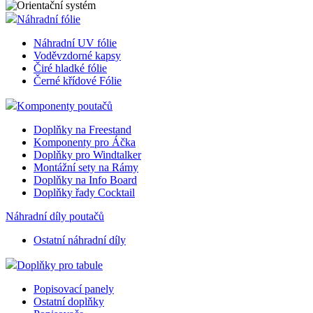
Náhradní fólie
Náhradní UV fólie
Voděvzdorné kapsy
Čiré hladké fólie
Černé křídové Fólie
Komponenty poutačů
Doplňky na Freestand
Komponenty pro Áčka
Doplňky pro Windtalker
Montážní sety na Rámy
Doplňky na Info Board
Doplňky řady Cocktail
Náhradní díly poutačů
Ostatní náhradní díly
Doplňky pro tabule
Popisovací panely
Ostatní doplňky