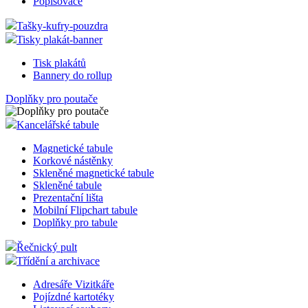
Popisovače
Tašky-kufry-pouzdra
Tisky plakát-banner
Tisk plakátů
Bannery do rollup
Doplňky pro poutače
Kancelářské tabule
Magnetické tabule
Korkové nástěnky
Skleněné magnetické tabule
Skleněné tabule
Prezentační lišta
Mobilní Flipchart tabule
Doplňky pro tabule
Řečnický pult
Třídění a archivace
Adresáře Vizitkáře
Pojízdné kartotéky