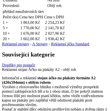
Umístění:
Na zem
Provedení:
Oblý roh
přehled množstevních slev
Počet (ks)
Cena bez DPH
Cena s DPH
1 +
1 863,00 Kč
2 254,23 Kč
5 +
1 770,00 Kč
2 141,70 Kč
10 +
1 676,00 Kč
2 027,96 Kč
20 +
1 602,00 Kč
1 938,42 Kč
Reklamní stojany
-
A Stojany
-
Reklamní áčka Standard
Související kategorie
Doplňky pro poutače
Reklamní stojan Áčko na plakáty A2 - oblý roh
Informační a reklamní
stojan áčko na plakáty formátu A2
(420x594mm) s oblým rohem
Vyroben z eloxovaného hliníku s možností výměny prospektů
pomocí zaklapávacích lišt a to z obou stran, či lze pokrýt matnou
černou fólií pro možnost psaní křídou, nebo vložit voděvzdornou
kapsu na plakáty pro zajištění větší odolnosti plakátů proti
povětrnostním vlivům.
Poutač je stabilní díky odolným profilovým nohám a dvěma rámy z