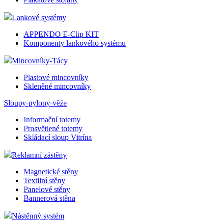
Lankové systémy
APPENDO E-Clip KIT
Komponenty lankového systému
Mincovníky-Tácy
Plastové mincovníky
Skleněné mincovníky
Sloupy-pylony-věže
Informační totemy
Prosvětlené totemy
Skládací sloup Vitrína
Reklamní zástěny
Magnetické stěny
Textilní stěny
Panelové stěny
Bannerová stěna
Nástěnný systém