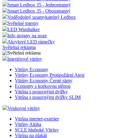
Smart Ledbox 35 - Jednostranný
Smart Ledbox 35 - Oboustranný
Voděodolný uzamykatelný Ledbox
Světelné totemy
LED Windtalker
Info stojany na noze
Akrylové LED rámečky
Světelná reklama
Interiérové vitríny
Vitríny Economy
Vitríny Economy Protipožární Atest
Vitríny Economy Černé rámy
Economy s korkovou stěnou
Vitrína s posuvnými dvířky
Vitrína s posuvnými dvířky SLIM
Venkovní vitríny
Vitrína interier-exterier
Vitríny Alpha
SCLE hluboké Vitríny
Vitrína na plakát