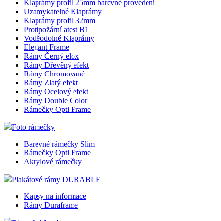
Klaprámy profil 25mm barevné provedení
Uzamykatelné Klaprámy
Klaprámy profil 32mm
Protipožární atest B1
Voděodolné Klaprámy
Elegant Frame
Rámy Černý elox
Rámy Dřevěný efekt
Rámy Chromované
Rámy Zlatý efekt
Rámy Ocelový efekt
Rámy Double Color
Rámečky Opti Frame
Foto rámečky
Barevné rámečky Slim
Rámečky Opti Frame
Akrylové rámečky
Plakátové rámy DURABLE
Kapsy na informace
Rámy Duraframe