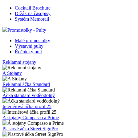
Cocktail Brochure
Držák na časopisy
Systém Memorail
Promostolky - Pulty
Malé promostolky
Výstavní pulty
Řečnický pult
Reklamní stojany
A Stojany
Reklamní áčka Standard
Áčka standard voděodolný
Interiérová áčka profil 25
Á stojany Compasso a Prime
Plastové áčka Street SignPro