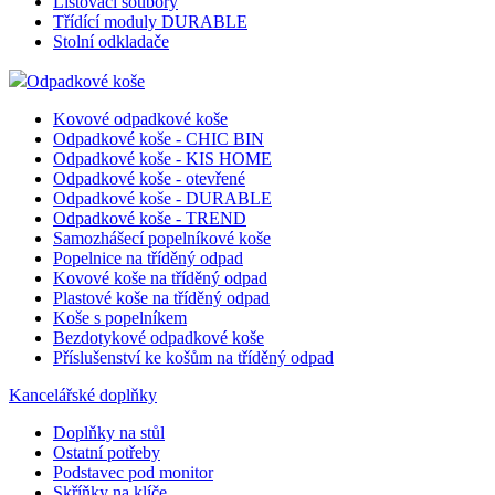
Listovací soubory
Třídící moduly DURABLE
Stolní odkladače
Odpadkové koše
Kovové odpadkové koše
Odpadkové koše - CHIC BIN
Odpadkové koše - KIS HOME
Odpadkové koše - otevřené
Odpadkové koše - DURABLE
Odpadkové koše - TREND
Samozhášecí popelníkové koše
Popelnice na tříděný odpad
Kovové koše na tříděný odpad
Plastové koše na tříděný odpad
Koše s popelníkem
Bezdotykové odpadkové koše
Příslušenství ke košům na tříděný odpad
Kancelářské doplňky
Doplňky na stůl
Ostatní potřeby
Podstavec pod monitor
Skříňky na klíče