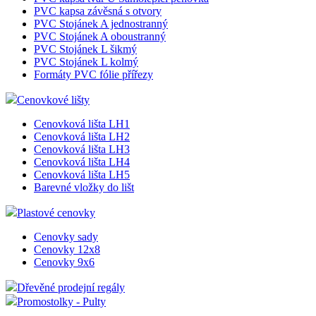
PVC kapsa závěsná s otvory
PVC Stojánek A jednostranný
PVC Stojánek A oboustranný
PVC Stojánek L šikmý
PVC Stojánek L kolmý
Formáty PVC fólie přířezy
Cenovkové lišty
Cenovková lišta LH1
Cenovková lišta LH2
Cenovková lišta LH3
Cenovková lišta LH4
Cenovková lišta LH5
Barevné vložky do lišt
Plastové cenovky
Cenovky sady
Cenovky 12x8
Cenovky 9x6
Dřevěné prodejní regály
Promostolky - Pulty