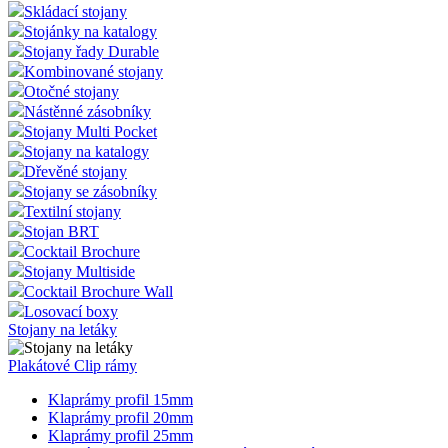
Skládací stojany
Stojánky na katalogy
Stojany řady Durable
Kombinované stojany
Otočné stojany
Nástěnné zásobníky
Stojany Multi Pocket
Stojany na katalogy
Dřevěné stojany
Stojany se zásobníky
Textilní stojany
Stojan BRT
Cocktail Brochure
Stojany Multiside
Cocktail Brochure Wall
Losovací boxy
Stojany na letáky
Plakátové Clip rámy
Klaprámy profil 15mm
Klaprámy profil 20mm
Klaprámy profil 25mm