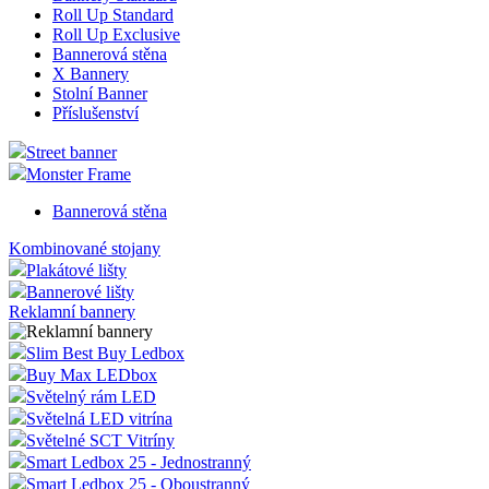
Roll Up Standard
Roll Up Exclusive
Bannerová stěna
X Bannery
Stolní Banner
Příslušenství
Street banner
Monster Frame
Bannerová stěna
Kombinované stojany
Plakátové lišty
Bannerové lišty
Reklamní bannery
Slim Best Buy Ledbox
Buy Max LEDbox
Světelný rám LED
Světelná LED vitrína
Světelné SCT Vitríny
Smart Ledbox 25 - Jednostranný
Smart Ledbox 25 - Oboustranný