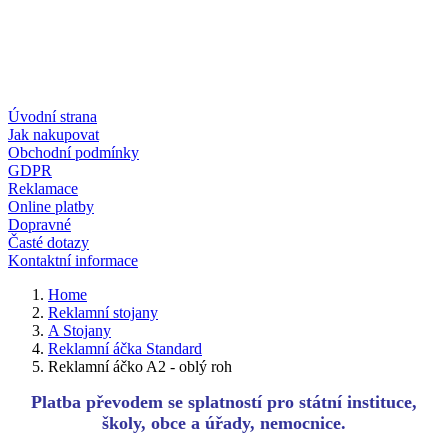
Úvodní strana
Jak nakupovat
Obchodní podmínky
GDPR
Reklamace
Online platby
Dopravné
Časté dotazy
Kontaktní informace
Home
Reklamní stojany
A Stojany
Reklamní áčka Standard
Reklamní áčko A2 - oblý roh
Platba převodem se splatností pro státní instituce,
školy, obce a úřady, nemocnice.