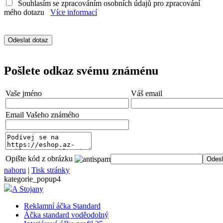
Souhlasím se zpracováním osobních údajů pro zpracování
mého dotazu
Více informací
Pošlete odkaz svému známénu
Vaše jméno
Váš email
Email Vašeho známého
Opište kód z obrázku
nahoru
|
Tisk stránky
kategorie_popup4
A Stojany
Reklamní áčka Standard
Áčka standard voděodolný