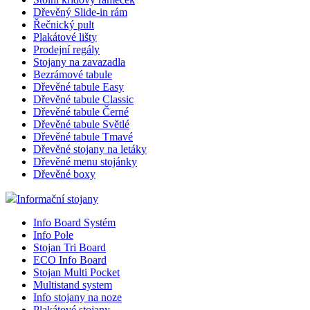
Dřevěný Slide-in rám
Řečnický pult
Plakátové lišty
Prodejní regály
Stojany na zavazadla
Bezrámové tabule
Dřevěné tabule Easy
Dřevěné tabule Classic
Dřevěné tabule Černé
Dřevěné tabule Světlé
Dřevěné tabule Tmavé
Dřevěné stojany na letáky
Dřevěné menu stojánky
Dřevěné boxy
Informační stojany
Info Board Systém
Info Pole
Stojan Tri Board
ECO Info Board
Stojan Multi Pocket
Multistand system
Info stojany na noze
Plakátové stojany