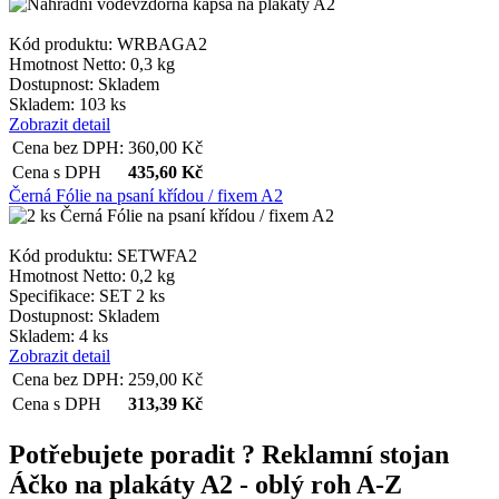
Kód produktu: WRBAGA2
Hmotnost Netto:
0,3 kg
Dostupnost:
Skladem
Skladem: 103 ks
Zobrazit detail
Cena bez DPH:
360,00
Kč
Cena s DPH
435,60
Kč
Černá Fólie na psaní křídou / fixem A2
Kód produktu: SETWFA2
Hmotnost Netto:
0,2 kg
Specifikace:
SET 2 ks
Dostupnost:
Skladem
Skladem: 4 ks
Zobrazit detail
Cena bez DPH:
259,00
Kč
Cena s DPH
313,39
Kč
Potřebujete poradit ?
Reklamní stojan
Áčko na plakáty A2 - oblý roh A-Z