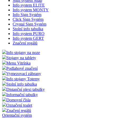
Sign system Snap
Info system ELITE
Info system MONTY
Info Sign Systém
Click Sign Systém
Crystal Sign Systém
Stolní info tabulka
Info system PURO
Info system GERT
Značení regálů
Info stojany na noze
Stojany na tablety
Menu Vitrínka
Podlahové značení
Vymezovací zábrany
Info stojany Totemy
Stolní info tabulka
Distanční plexi tabulky
Informační tabulky
Domovní čísla
Označení toalet
Značení regálů
Orientační systém