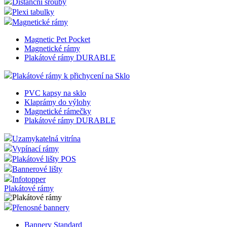
Distanční šrouby
Plexi tabulky
Magnetické rámy
Magnetic Pet Pocket
Magnetické rámy
Plakátové rámy DURABLE
Plakátové rámy k přichycení na Sklo
PVC kapsy na sklo
Klaprámy do výlohy
Magnetické rámečky
Plakátové rámy DURABLE
Uzamykatelná vitrína
Vypínací rámy
Plakátové lišty POS
Bannerové lišty
Infotopper
Plakátové rámy
Přenosné bannery
Bannery Standard