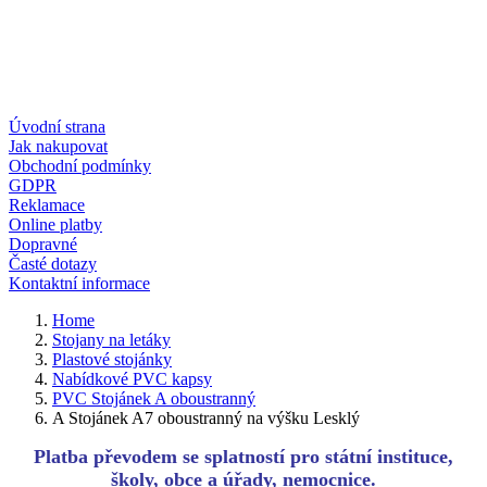
Úvodní strana
Jak nakupovat
Obchodní podmínky
GDPR
Reklamace
Online platby
Dopravné
Časté dotazy
Kontaktní informace
Home
Stojany na letáky
Plastové stojánky
Nabídkové PVC kapsy
PVC Stojánek A oboustranný
A Stojánek A7 oboustranný na výšku Lesklý
Platba převodem se splatností pro státní instituce,
školy, obce a úřady, nemocnice.