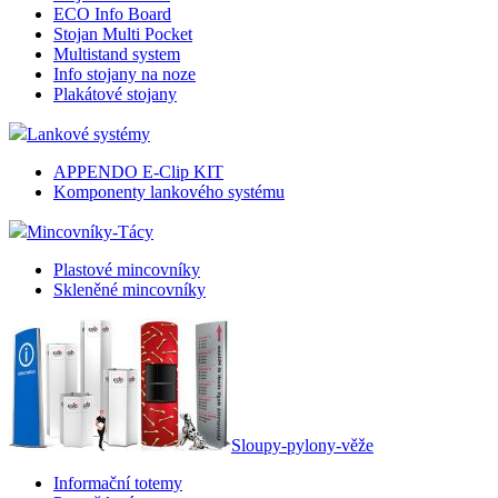
ECO Info Board
Stojan Multi Pocket
Multistand system
Info stojany na noze
Plakátové stojany
Lankové systémy
APPENDO E-Clip KIT
Komponenty lankového systému
Mincovníky-Tácy
Plastové mincovníky
Skleněné mincovníky
Sloupy-pylony-věže
Informační totemy