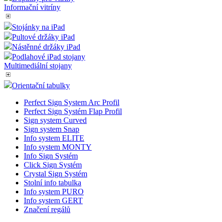
Informační vitríny
Stojánky na iPad
Pultové držáky iPad
Nástěnné držáky iPad
Podlahové iPad stojany
Multimediální stojany
Orientační tabulky
Perfect Sign System Arc Profil
Perfect Sign Systém Flap Profil
Sign system Curved
Sign system Snap
Info system ELITE
Info system MONTY
Info Sign Systém
Click Sign Systém
Crystal Sign Systém
Stolní info tabulka
Info system PURO
Info system GERT
Značení regálů