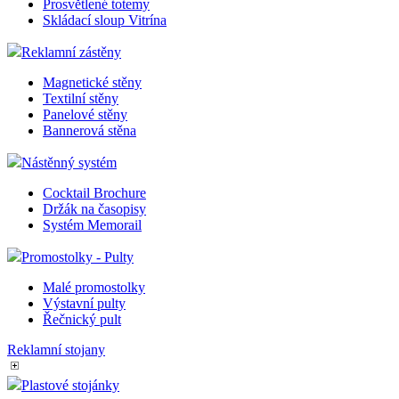
Prosvětlené totemy
Skládací sloup Vitrína
Reklamní zástěny
Magnetické stěny
Textilní stěny
Panelové stěny
Bannerová stěna
Nástěnný systém
Cocktail Brochure
Držák na časopisy
Systém Memorail
Promostolky - Pulty
Malé promostolky
Výstavní pulty
Řečnický pult
Reklamní stojany
Plastové stojánky