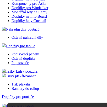
Komponenty pro Áčka
Doplňky pro Windtalker
Montážní sety na Rámy
Doplňky na Info Board
Doplňky řady Cocktail
Náhradní díly poutačů
Ostatní náhradní díly
Doplňky pro tabule
Popisovací panely
Ostatní doplňky
Popisovače
Tašky-kufry-pouzdra
Tisky plakát-banner
Tisk plakátů
Bannery do rollup
Doplňky pro poutače
Kancelářské tabule