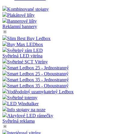
Kombinované stojany
Plakátové lišty
Bannerové lišty
Reklamní bannery
Slim Best Buy Ledbox
Buy Max LEDbox
Světelný rám LED
Světelná LED vitrína
Světelné SCT Vitríny
Smart Ledbox 25 - Jednostranný
Smart Ledbox 25 - Oboustranný
Smart Ledbox 35 - Jednostranný
Smart Ledbox 35 - Oboustranný
Voděodolný uzamykatelný Ledbox
Světelné totemy
LED Windtalker
Info stojany na noze
Akrylové LED rámečky
Světelná reklama
Interiérové vitríny