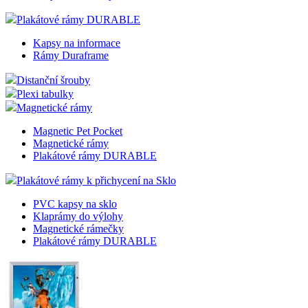
Plakátové rámy DURABLE
Kapsy na informace
Rámy Duraframe
Distanční šrouby
Plexi tabulky
Magnetické rámy
Magnetic Pet Pocket
Magnetické rámy
Plakátové rámy DURABLE
Plakátové rámy k přichycení na Sklo
PVC kapsy na sklo
Klaprámy do výlohy
Magnetické rámečky
Plakátové rámy DURABLE