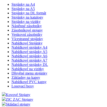
Stojánky na A4
Stojánky na A5
Stojánky na DL formát
Stojánky na katalogy
Stojánky na vizitky
Nástěnné zásobníky
Zásobníkové stojany
Venkovní zásobníky
Vícestranné stojánky
Nabídkové Stojánky
Nabídkové stojánky A4
Nabídkové stojánky A5
Nabídkové stojánky A6
Nabídkové stojánky A7
Nabídkové stojánky DL
Nabídkové na vizitky
Dřevěné menu stojánky
Základny na kapsy
Nabídkové PVC kapsy
Losovací boxy
Kovové Stojany
ZIC ZAC Stojany
Skládací stojany