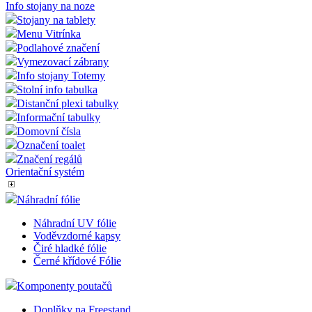
Info stojany na noze
Stojany na tablety
Menu Vitrínka
Podlahové značení
Vymezovací zábrany
Info stojany Totemy
Stolní info tabulka
Distanční plexi tabulky
Informační tabulky
Domovní čísla
Označení toalet
Značení regálů
Orientační systém
Náhradní fólie
Náhradní UV fólie
Voděvzdorné kapsy
Čiré hladké fólie
Černé křídové Fólie
Komponenty poutačů
Doplňky na Freestand