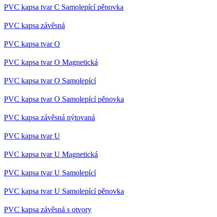
bylo
PVC kapsa tvar C Samolepící pěnovka
podáv
zpráv
použ
PVC kapsa závěsná
jejich
webo
strán
PVC kapsa tvar O
lctpref
eshop.az-
4
Integ
PVC kapsa tvar O Magnetická
reklama.cz
týdny
služb
2 dny
Livec
onlin
PVC kapsa tvar O Samolepící
komu
záka
form
PVC kapsa tvar O Samolepící pěnovka
chat
oken
PVC kapsa závěsná nýtovaná
shop5_kosik
.eshop.az-
4
Ident
reklama.cz
týdny
aktuá
PVC kapsa tvar U
2 dny
koší
zákaz
doko
PVC kapsa tvar U Magnetická
obje
přihl
PVC kapsa tvar U Samolepící
odhl
zákaz
koší
PVC kapsa tvar U Samolepící pěnovka
měnit
udid
.az-reklama.cz
4
Tento
PVC kapsa závěsná s otvory
týdny
se po