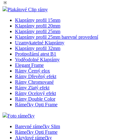
Plakátové Clip rámy
Klaprámy profil 15mm
Klaprámy profil 20mm
Klaprámy profil 25mm
Klaprámy profil 25mm barevné provedení
Uzamykatelné Klaprámy
Klaprámy profil 32mm
Protipožární atest B1
Voděodolné Klaprámy
Elegant Frame
Rámy Černý elox
Rámy Dřevěný efekt
Rámy Chromované
Rámy Zlatý efekt
Rámy Ocelový efekt
Rámy Double Color
Rámečky Opti Frame
Foto rámečky
Barevné rámečky Slim
Rámečky Opti Frame
Akrylové rámečky