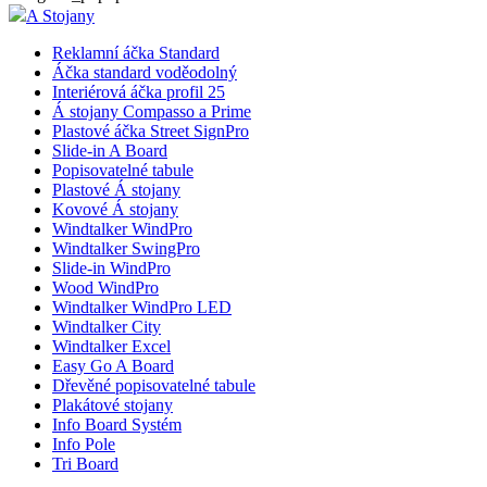
A Stojany
Reklamní áčka Standard
Áčka standard voděodolný
Interiérová áčka profil 25
Á stojany Compasso a Prime
Plastové áčka Street SignPro
Slide-in A Board
Popisovatelné tabule
Plastové Á stojany
Kovové Á stojany
Windtalker WindPro
Windtalker SwingPro
Slide-in WindPro
Wood WindPro
Windtalker WindPro LED
Windtalker City
Windtalker Excel
Easy Go A Board
Dřevěné popisovatelné tabule
Plakátové stojany
Info Board Systém
Info Pole
Tri Board