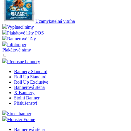
Uzamykatelná vitrína
Vypínací rámy
Plakátové lišty POS
Bannerové lišty
Infotopper
Plakátové rámy
Přenosné bannery
Bannery Standard
Roll Up Standard
Roll Up Exclusive
Bannerová stěna
X Bannery
Stolní Banner
Příslušenství
Street banner
Monster Frame
Bannerová stěna