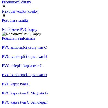
přidr
Produktové Vitríny
web
použí
Správ
Nákupní vozíky-košíky
Goog
načte
Posuvná stupátka
skrip
na st
Poku
Nabídkové PVC kapsy
použit
pova
nezb
Pouzdra na informace
nutný
bez n
PVC samolepící kapsa tvar C
skrip
fung
správ
PVC samolepící kapsa tvar D
názvu
jedin
které
PVC nelepící kapsa tvar U
ident
přid
PVC samolepící kapsa tvar U
účtu
Analy
PVC kapsa tvar C
__cf_bm
29
Tent
Cloudflare
minut
cooki
Inc.
58
použí
.heureka.group
PVC kapsa tvar C Magnetická
sekund
rozli
lidmi
PVC kapsa tvar C Samolepící
To je
příno