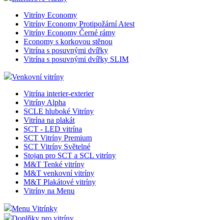
Vitríny Economy
Vitríny Economy Protipožární Atest
Vitríny Economy Černé rámy
Economy s korkovou stěnou
Vitrína s posuvnými dvířky
Vitrína s posuvnými dvířky SLIM
Venkovní vitríny
Vitrína interier-exterier
Vitríny Alpha
SCLE hluboké Vitríny
Vitrína na plakát
SCT - LED vitrína
SCT Vitríny Premium
SCT Vitríny Světelné
Stojan pro SCT a SCL vitríny
M&T Tenké vitríny
M&T venkovní vitríny
M&T Plakátové vitríny
Vitríny na Menu
Menu Vitrínky
Doplňky pro vitríny