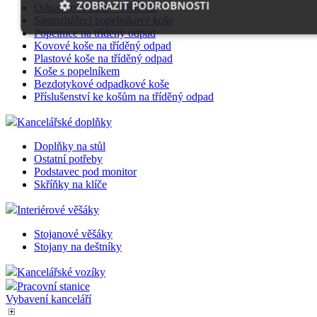
ZOBRAZIT PODROBNOSTI
Odpadkové koše - TREND
Samozhášecí popelníkové koše
Popelnice na tříděný odpad
Kovové koše na tříděný odpad
Plastové koše na tříděný odpad
Nezbytně nutné soubory
Výkonové soubory
Soubory cí
Koše s popelníkem
Funkční soubory
Nezařazené soubory
Bezdotykové odpadkové koše
Příslušenství ke košům na tříděný odpad
Nezbytně nutné soubory cookie umožňují základní funkce webovýc
stránek, jako je přihlášení uživatele a správa účtu. Webové stránky n
Kancelářské doplňky
bez nezbytně nutných souborů cookie správně používat.
Doplňky na stůl
Provider
/
Ostatní potřeby
Název
Vyprší
Popi
Doména
Podstavec pod monitor
Skříňky na klíče
__cf_bm
29
Tent
Cloudflare
minut
cooki
Inc.
54
použí
.vimeo.com
Interiérové věšáky
sekund
rozli
lidmi
Stojanové věšáky
To je
příno
Stojany na deštníky
bylo
podáv
Kancelářské vozíky
zpráv
použ
Pracovní stanice
jejich
Vybavení kanceláří
webo
strán