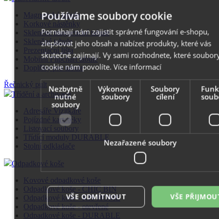
Používáme soubory cookie
Magnetické tabule
Korkové nástěnky
Pomáhají nám zajistit správné fungování e-shopu,
Skleněné magnetické tabule
Skleněné tabule
zlepšovat jeho obsah a nabízet produkty, které vás
Prezentační lišta
skutečně zajímají. Vy sami rozhodnete, které soubor
Mobilní Flipchart tabule
cookie nám povolíte.
Více informací
Doplňky pro tabule
Řečnický pult
Nezbytně
Výkonové
Soubory
Funk
Třídění a archivace
nutné
soubory
cílení
soub
soubory
Adresáře Vizitkáře
Pojízdné kartotéky
Listovací soubory
Třídící moduly DURABLE
Nezařazené soubory
Stolní odkladače
Odpadkové koše
Kovové odpadkové koše
Odpadkové koše - CHIC BIN
VŠE ODMÍTNOUT
VŠE PŘIJMOU
Odpadkové koše - KIS HOME
Odpadkové koše - otevřené
Odpadkové koše - DURABLE