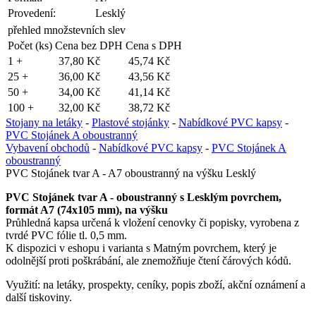
Provedení:
Lesklý
přehled množstevních slev
Počet (ks)
Cena bez DPH
Cena s DPH
1 +
37,80 Kč
45,74 Kč
25 +
36,00 Kč
43,56 Kč
50 +
34,00 Kč
41,14 Kč
100 +
32,00 Kč
38,72 Kč
Stojany na letáky
-
Plastové stojánky
-
Nabídkové PVC kapsy
-
PVC Stojánek A oboustranný
Vybavení obchodů
-
Nabídkové PVC kapsy
-
PVC Stojánek A
oboustranný
PVC Stojánek tvar A - A7 oboustranný na výšku Lesklý
PVC Stojánek tvar A - oboustranný s Lesklým povrchem,
formát A7 (74x105 mm), na výšku
Průhledná kapsa určená k vložení cenovky či popisky, vyrobena z
tvrdé PVC fólie tl. 0,5 mm.
K dispozici v eshopu i varianta s Matným povrchem, který je
odolnější proti poškrábání, ale znemožňuje čtení čárových kódů.
Využití: na letáky, prospekty, ceníky, popis zboží, akční oznámení a
další tiskoviny.