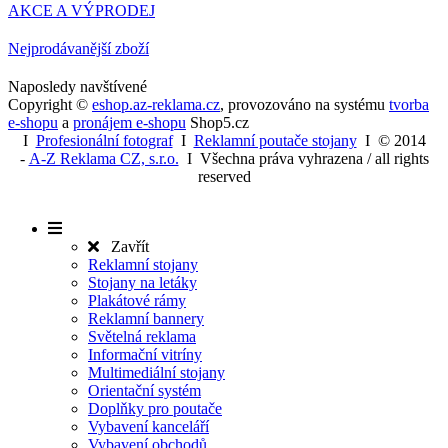
Youtube.
AKCE A VÝPRODEJ
YSC
Zavřením
Tento sou
Google LLC
prohlížeče
cookie
.youtube.com
Nejprodávanější zboží
nastavuje
YouTube k
sledování
Naposledy navštívené
zobrazení
Copyright ©
eshop.az-reklama.cz
,
provozováno na systému
tvorba
vložených v
e-shopu
a
pronájem e-shopu
Shop5.cz
I
Profesionální fotograf
I
Reklamní poutače stojany
I
© 2014
-
A-Z Reklama CZ, s.r.o.
I Všechna práva vyhrazena / all rights
reserved
Zavřít
Reklamní stojany
Stojany na letáky
Plakátové rámy
Reklamní bannery
Světelná reklama
Informační vitríny
Multimediální stojany
Orientační systém
Doplňky pro poutače
Vybavení kanceláří
Vybavení obchodů