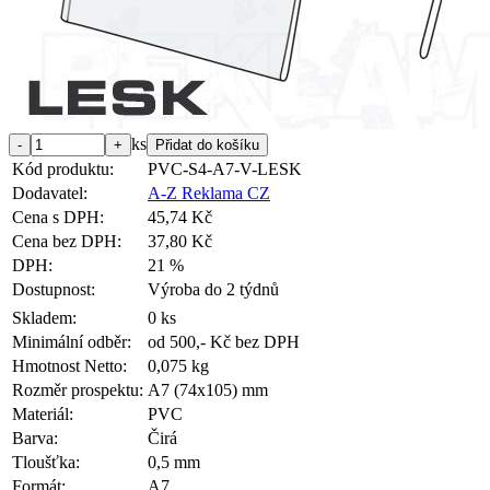
ks
Kód produktu:
PVC-S4-A7-V-LESK
Dodavatel:
A-Z Reklama CZ
Cena s DPH:
45,74 Kč
Cena bez DPH:
37,80 Kč
DPH:
21 %
Dostupnost:
Výroba do 2 týdnů
Skladem:
0 ks
Minimální odběr:
od 500,- Kč bez DPH
Hmotnost Netto:
0,075 kg
Rozměr prospektu:
A7 (74x105) mm
Materiál:
PVC
Barva:
Čirá
Tloušťka:
0,5 mm
Formát:
A7