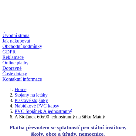
Úvodní strana
Jak nakupovat
Obchodní podmínky
GDPR
Reklamace
Online platby
Dopravné
Časté dotazy
Kontaktní informace
Home
Stojany na letáky
Plastové stojánky
Nabídkové PVC kapsy
PVC Stojánek A jednostranný
A Stojánek 60x90 jednostranný na šířku Matný
Platba převodem se splatností pro státní instituce,
školy, obce a úřady, nemocnice.