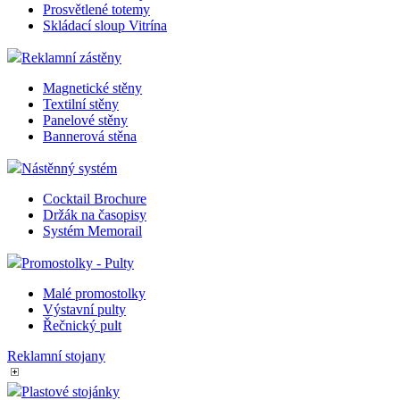
Prosvětlené totemy
Skládací sloup Vitrína
Reklamní zástěny
Magnetické stěny
Textilní stěny
Panelové stěny
Bannerová stěna
Nástěnný systém
Cocktail Brochure
Držák na časopisy
Systém Memorail
Promostolky - Pulty
Malé promostolky
Výstavní pulty
Řečnický pult
Reklamní stojany
Plastové stojánky