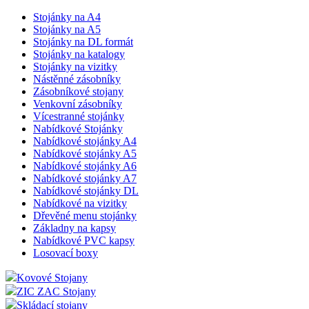
Stojánky na A4
Stojánky na A5
Stojánky na DL formát
Stojánky na katalogy
Stojánky na vizitky
Nástěnné zásobníky
Zásobníkové stojany
Venkovní zásobníky
Vícestranné stojánky
Nabídkové Stojánky
Nabídkové stojánky A4
Nabídkové stojánky A5
Nabídkové stojánky A6
Nabídkové stojánky A7
Nabídkové stojánky DL
Nabídkové na vizitky
Dřevěné menu stojánky
Základny na kapsy
Nabídkové PVC kapsy
Losovací boxy
Kovové Stojany
ZIC ZAC Stojany
Skládací stojany