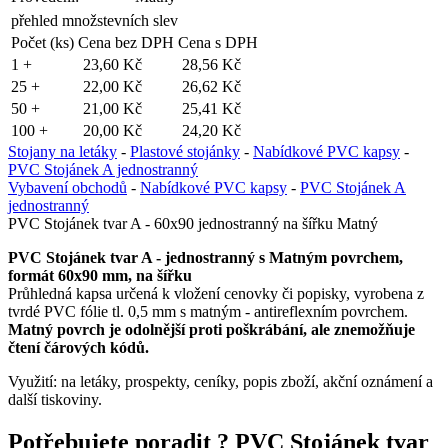
přehled množstevních slev
Počet (ks)
Cena bez DPH
Cena s DPH
1 +
23,60 Kč
28,56 Kč
25 +
22,00 Kč
26,62 Kč
50 +
21,00 Kč
25,41 Kč
100 +
20,00 Kč
24,20 Kč
Stojany na letáky
-
Plastové stojánky
-
Nabídkové PVC kapsy
-
PVC Stojánek A jednostranný
Vybavení obchodů
-
Nabídkové PVC kapsy
-
PVC Stojánek A
jednostranný
PVC Stojánek tvar A - 60x90 jednostranný na šířku Matný
PVC Stojánek tvar A - jednostranný s Matným povrchem,
formát 60x90 mm, na šířku
Průhledná kapsa určená k vložení cenovky či popisky, vyrobena z
tvrdé PVC fólie tl. 0,5 mm s matným - antireflexním povrchem.
Matný povrch je odolnější proti poškrábání, ale znemožňuje
čtení čárových kódů.
Využití: na letáky, prospekty, ceníky, popis zboží, akční oznámení a
další tiskoviny.
Potřebujete poradit ?
PVC Stojánek tvar