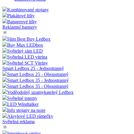
Kombinované stojany
Plakátové lišty
Bannerové lišty
Reklamní bannery
Slim Best Buy Ledbox
Buy Max LEDbox
Světelný rám LED
Světelná LED vitrína
Světelné SCT Vitríny
Smart Ledbox 25 - Jednostranný
Smart Ledbox 25 - Oboustranný
Smart Ledbox 35 - Jednostranný
Smart Ledbox 35 - Oboustranný
Voděodolný uzamykatelný Ledbox
Světelné totemy
LED Windtalker
Info stojany na noze
Akrylové LED rámečky
Světelná reklama
Interiérové vitríny