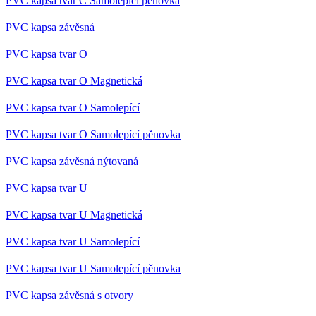
PVC kapsa tvar C Samolepící pěnovka
bylo
podáv
zpráv
PVC kapsa závěsná
použ
jejich
webo
PVC kapsa tvar O
strán
PVC kapsa tvar O Magnetická
lctpref
eshop.az-
4
Integ
reklama.cz
týdny
služb
2 dny
Livec
PVC kapsa tvar O Samolepící
onlin
komu
záka
PVC kapsa tvar O Samolepící pěnovka
form
chat
PVC kapsa závěsná nýtovaná
oken
shop5_kosik
.eshop.az-
4
Ident
PVC kapsa tvar U
reklama.cz
týdny
aktuá
2 dny
koší
zákaz
PVC kapsa tvar U Magnetická
doko
obje
PVC kapsa tvar U Samolepící
přihl
odhl
zákaz
PVC kapsa tvar U Samolepící pěnovka
koší
měnit
PVC kapsa závěsná s otvory
udid
.az-reklama.cz
4
Tento
týdny
se po