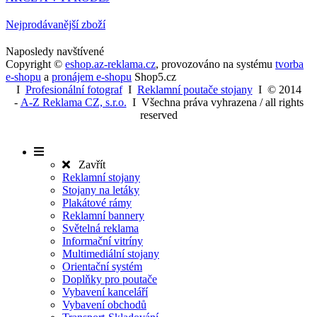
Youtube.
YSC
Zavřením
Tento sou
Google LLC
Nejprodávanější zboží
prohlížeče
cookie
.youtube.com
nastavuje
YouTube k
Naposledy navštívené
sledování
Copyright ©
eshop.az-reklama.cz
,
provozováno na systému
tvorba
zobrazení
e-shopu
a
pronájem e-shopu
Shop5.cz
vložených v
I
Profesionální fotograf
I
Reklamní poutače stojany
I
© 2014
-
A-Z Reklama CZ, s.r.o.
I Všechna práva vyhrazena / all rights
reserved
Zavřít
Reklamní stojany
Stojany na letáky
Plakátové rámy
Reklamní bannery
Světelná reklama
Informační vitríny
Multimediální stojany
Orientační systém
Doplňky pro poutače
Vybavení kanceláří
Vybavení obchodů