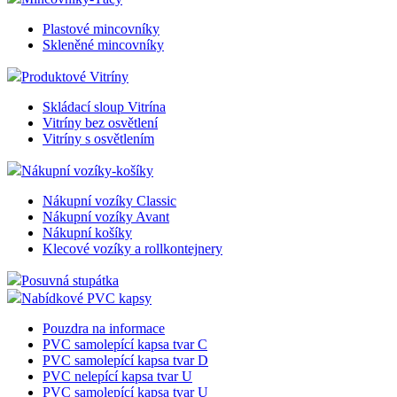
shop5_uid
.eshop.az-
4
Ident
Plastové mincovníky
Google Privacy Policy
reklama.cz
týdny
eshop
Skleněné mincovníky
2 dny
pozná
jedná
stejn
Produktové Vitríny
zákaz
byly 
Skládací sloup Vitrína
funk
zejm
Vitríny bez osvětlení
náku
Vitríny s osvětlením
shop5_pocitadlo
.eshop.az-
4
Poče
Nákupní vozíky-košíky
reklama.cz
týdny
zobr
2 dny
strán
eshop
Nákupní vozíky Classic
zejm
Nákupní vozíky Avant
zobra
Nákupní košíky
popu
rozpo
Klecové vozíky a rollkontejnery
zda s
o rob
Posuvná stupátka
__cf_bm
29
Tent
Cloudflare
Nabídkové PVC kapsy
minut
cooki
Inc.
56
použí
.heureka.cz
Pouzdra na informace
sekund
rozli
PVC samolepící kapsa tvar C
lidmi
To je
PVC samolepící kapsa tvar D
příno
PVC nelepící kapsa tvar U
bylo
PVC samolepící kapsa tvar U
podáv