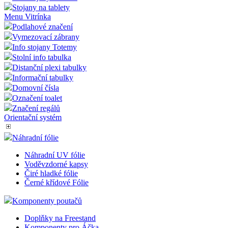
Stojany na tablety
Menu Vitrínka
Podlahové značení
Vymezovací zábrany
Info stojany Totemy
Stolní info tabulka
Distanční plexi tabulky
Informační tabulky
Domovní čísla
Označení toalet
Značení regálů
Orientační systém
Náhradní fólie
Náhradní UV fólie
Voděvzdorné kapsy
Čiré hladké fólie
Černé křídové Fólie
Komponenty poutačů
Doplňky na Freestand
Komponenty pro Áčka