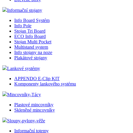
Informační stojany
Info Board Systém
Info Pole
Stojan Tri Board
ECO Info Board
Stojan Multi Pocket
Multistand system
Info stojany na noze
Plakátové stojany
Lankové systémy
APPENDO E-Clip KIT
Komponenty lankového systému
Mincovníky-Tácy
Plastové mincovníky
Skleněné mincovníky
Sloupy-pylony-věže
Informační totemy