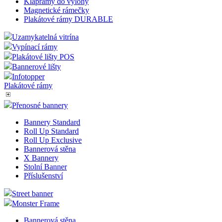
Klaprámy do výlohy
Magnetické rámečky
Plakátové rámy DURABLE
Uzamykatelná vitrína
Vypínací rámy
Plakátové lišty POS
Bannerové lišty
Infotopper
Plakátové rámy
Přenosné bannery
Bannery Standard
Roll Up Standard
Roll Up Exclusive
Bannerová stěna
X Bannery
Stolní Banner
Příslušenství
Street banner
Monster Frame
Bannerová stěna