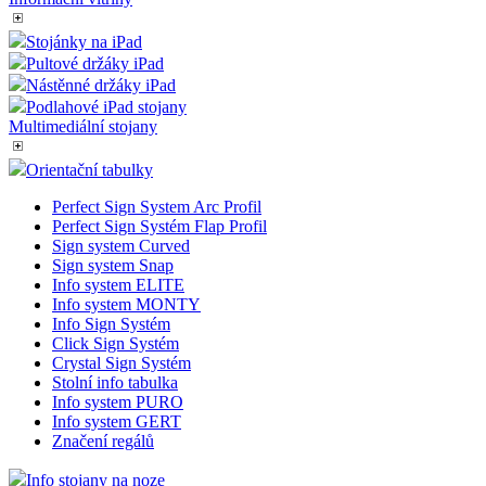
Stojánky na iPad
Pultové držáky iPad
Nástěnné držáky iPad
Podlahové iPad stojany
Multimediální stojany
Orientační tabulky
Perfect Sign System Arc Profil
Perfect Sign Systém Flap Profil
Sign system Curved
Sign system Snap
Info system ELITE
Info system MONTY
Info Sign Systém
Click Sign Systém
Crystal Sign Systém
Stolní info tabulka
Info system PURO
Info system GERT
Značení regálů
Info stojany na noze