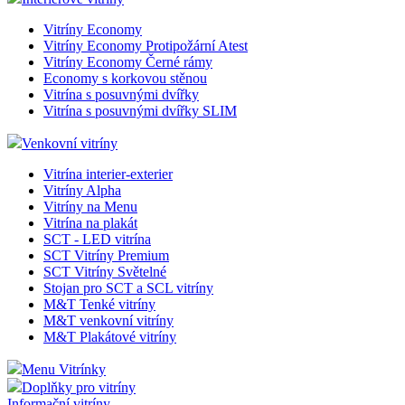
Vitríny Economy
Vitríny Economy Protipožární Atest
Vitríny Economy Černé rámy
Economy s korkovou stěnou
Vitrína s posuvnými dvířky
Vitrína s posuvnými dvířky SLIM
Venkovní vitríny
Vitrína interier-exterier
Vitríny Alpha
Vitríny na Menu
Vitrína na plakát
SCT - LED vitrína
SCT Vitríny Premium
SCT Vitríny Světelné
Stojan pro SCT a SCL vitríny
M&T Tenké vitríny
M&T venkovní vitríny
M&T Plakátové vitríny
Menu Vitrínky
Doplňky pro vitríny
Informační vitríny