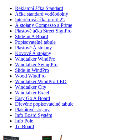
Reklamní áčka Standard
Áčka standard voděodolný
Interiérová áčka profil 25
Á stojany Compasso a Prime
Plastové áčka Street SignPro
Slide-in A Board
Popisovatelné tabule
Plastové Á stojany
Kovové Á stojany
Windtalker WindPro
Windtalker SwingPro
Slide-in WindPro
Wood WindPro
Windtalker WindPro LED
Windtalker City
Windtalker Excel
Easy Go A Board
Dřevěné popisovatelné tabule
Plakátové stojany
Info Board Systém
Info Pole
Tri Board