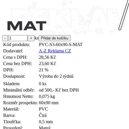
ks
Kód produktu:
PVC-S3-60x90-S-MAT
Dodavatel:
A-Z Reklama CZ
Cena s DPH:
28,56 Kč
Cena bez DPH:
23,60 Kč
DPH:
21 %
Dostupnost:
Výroba do 2 týdnů
Skladem:
0 ks
Minimální odběr:
od 500,- Kč bez DPH
Hmotnost Netto:
0,075 kg
Rozměr prospektu:
60x90 mm
Materiál:
PVC
Barva:
Čirá
Tloušťka:
0,5 mm
Provedení:
Matný