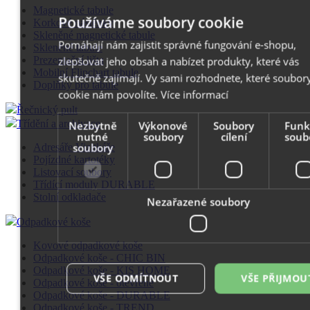
Magnetické tabule
Používáme soubory cookie
Korkové nástěnky
Skleněné magnetické tabule
Pomáhají nám zajistit správné fungování e-shopu,
Skleněné tabule
Prezentační lišta
zlepšovat jeho obsah a nabízet produkty, které vás
Mobilní Flipchart tabule
skutečně zajímají. Vy sami rozhodnete, které soubor
Doplňky pro tabule
cookie nám povolíte.
Více informací
Řečnický pult
Třídění a archivace
Nezbytně
Výkonové
Soubory
Funk
nutné
soubory
cílení
soub
soubory
Adresáře Vizitkáře
Pojízdné kartotéky
Listovací soubory
Třídící moduly DURABLE
Stolní odkladače
Nezařazené soubory
Odpadkové koše
Kovové odpadkové koše
Odpadkové koše - CHIC BIN
Odpadkové koše - KIS HOME
VŠE ODMÍTNOUT
VŠE PŘIJMOU
Odpadkové koše - otevřené
Odpadkové koše - DURABLE
Odpadkové koše - TREND