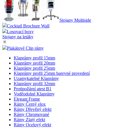
Stojany Multiside
Cocktail Brochure Wall
Losovací boxy
Stojany na letáky
Plakátové Clip rámy
Klaprámy profil 15mm
Klaprámy profil 20mm
Klaprámy profil 25mm
Klaprámy profil 25mm barevné provedení
Uzamykatelné Klaprámy
Klaprámy profil 32mm
Protipožární atest B1
Voděodolné Klaprámy
Elegant Frame
Rámy Černý elox
Rámy Dřevěný efekt
Rámy Chromované
Rámy Zlatý efekt
Rámy Ocelový efekt