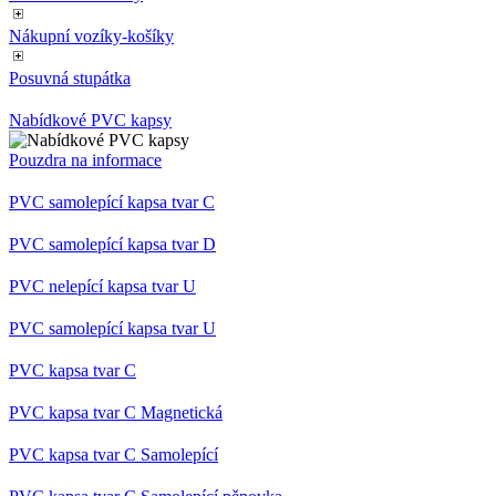
přidr
web
použí
Nákupní vozíky-košíky
Správ
Goog
Posuvná stupátka
načte
skrip
na st
Nabídkové PVC kapsy
Poku
použit
pova
Pouzdra na informace
nezb
nutný
PVC samolepící kapsa tvar C
bez n
skrip
fung
PVC samolepící kapsa tvar D
správ
názvu
jedin
PVC nelepící kapsa tvar U
které
ident
PVC samolepící kapsa tvar U
přid
účtu
Analy
PVC kapsa tvar C
__cf_bm
29
Tent
Cloudflare
minut
cooki
Inc.
PVC kapsa tvar C Magnetická
58
použí
.heureka.group
sekund
rozli
PVC kapsa tvar C Samolepící
lidmi
To je
příno