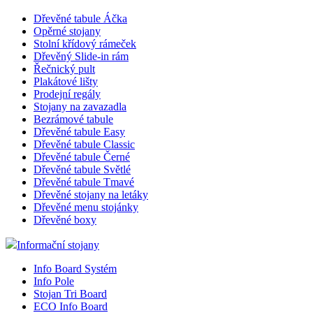
Dřevěné tabule Áčka
Opěrné stojany
Stolní křídový rámeček
Dřevěný Slide-in rám
Řečnický pult
Plakátové lišty
Prodejní regály
Stojany na zavazadla
Bezrámové tabule
Dřevěné tabule Easy
Dřevěné tabule Classic
Dřevěné tabule Černé
Dřevěné tabule Světlé
Dřevěné tabule Tmavé
Dřevěné stojany na letáky
Dřevěné menu stojánky
Dřevěné boxy
Informační stojany
Info Board Systém
Info Pole
Stojan Tri Board
ECO Info Board