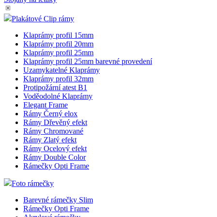
Plakátové Clip rámy
Klaprámy profil 15mm
Klaprámy profil 20mm
Klaprámy profil 25mm
Klaprámy profil 25mm barevné provedení
Uzamykatelné Klaprámy
Klaprámy profil 32mm
Protipožární atest B1
Voděodolné Klaprámy
Elegant Frame
Rámy Černý elox
Rámy Dřevěný efekt
Rámy Chromované
Rámy Zlatý efekt
Rámy Ocelový efekt
Rámy Double Color
Rámečky Opti Frame
Foto rámečky
Barevné rámečky Slim
Rámečky Opti Frame