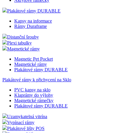
Akrylové rámečky
Plakátové rámy DURABLE
Kapsy na informace
Rámy Duraframe
Distanční šrouby
Plexi tabulky
Magnetické rámy
Magnetic Pet Pocket
Magnetické rámy
Plakátové rámy DURABLE
Plakátové rámy k přichycení na Sklo
PVC kapsy na sklo
Klaprámy do výlohy
Magnetické rámečky
Plakátové rámy DURABLE
Uzamykatelná vitrína
Vypínací rámy
Plakátové lišty POS