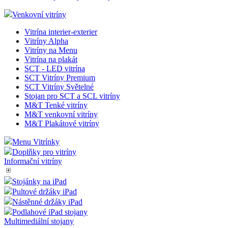
Venkovní vitríny
Vitrína interier-exterier
Vitríny Alpha
Vitríny na Menu
Vitrína na plakát
SCT - LED vitrína
SCT Vitríny Premium
SCT Vitríny Světelné
Stojan pro SCT a SCL vitríny
M&T Tenké vitríny
M&T venkovní vitríny
M&T Plakátové vitríny
Menu Vitrínky
Doplňky pro vitríny
Informační vitríny
Stojánky na iPad
Pultové držáky iPad
Nástěnné držáky iPad
Podlahové iPad stojany
Multimediální stojany