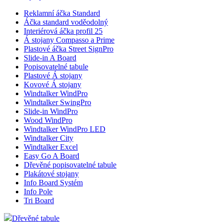
Reklamní áčka Standard
Áčka standard voděodolný
Interiérová áčka profil 25
Á stojany Compasso a Prime
Plastové áčka Street SignPro
Slide-in A Board
Popisovatelné tabule
Plastové Á stojany
Kovové Á stojany
Windtalker WindPro
Windtalker SwingPro
Slide-in WindPro
Wood WindPro
Windtalker WindPro LED
Windtalker City
Windtalker Excel
Easy Go A Board
Dřevěné popisovatelné tabule
Plakátové stojany
Info Board Systém
Info Pole
Tri Board
Dřevěné tabule