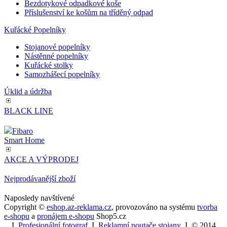
Bezdotykové odpadkové koše
podporuje
Příslušenství ke košům na tříděný odpad
soubory co
sid
.seznam.cz
4 týdny 2
Toto je vel
Kuřácké Popelníky
dny
běžný náz
souboru co
Stojanové popelníky
ale pokud 
Nástěnné popelníky
nalezen ja
soubor coo
Kuřácké stolky
relace, bu
Samozhášecí popelníky
pravděpo
použit jak
Úklid a údržba
správu sta
relace.
BLACK LINE
VISITOR_INFO1_LIVE
5 měsíců
Tento sou
Google LLC
4 týdny
cookie
.youtube.com
nastavuje
Fibaro
Youtube k
Smart Home
sledování
uživatelsk
předvoleb 
AKCE A VÝPRODEJ
videa You
vložená do
webů; můž
Nejprodávanější zboží
také určit,
návštěvník
Naposledy navštívené
webu použ
novou ne
Copyright ©
eshop.az-reklama.cz
,
provozováno na systému
tvorba
starou verz
e-shopu
a
pronájem e-shopu
Shop5.cz
rozhraní
I
Profesionální fotograf
I
Reklamní poutače stojany
I
© 2014