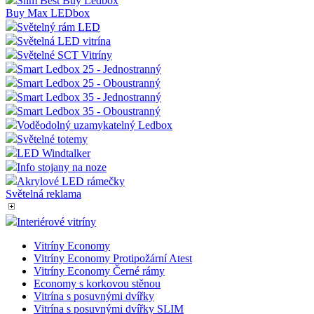
Slim Best Buy Ledbox
Buy Max LEDbox
Světelný rám LED
Světelná LED vitrína
Světelné SCT Vitríny
Smart Ledbox 25 - Jednostranný
Smart Ledbox 25 - Oboustranný
Smart Ledbox 35 - Jednostranný
Smart Ledbox 35 - Oboustranný
Voděodolný uzamykatelný Ledbox
Světelné totemy
LED Windtalker
Info stojany na noze
Akrylové LED rámečky
Světelná reklama
Interiérové vitríny
Vitríny Economy
Vitríny Economy Protipožární Atest
Vitríny Economy Černé rámy
Economy s korkovou stěnou
Vitrína s posuvnými dvířky
Vitrína s posuvnými dvířky SLIM