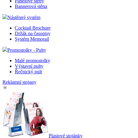
Panelové stěny
Bannerová stěna
Nástěnný systém
Cocktail Brochure
Držák na časopisy
Systém Memorail
Promostolky - Pulty
Malé promostolky
Výstavní pulty
Řečnický pult
Reklamní stojany
Plastové stojánky