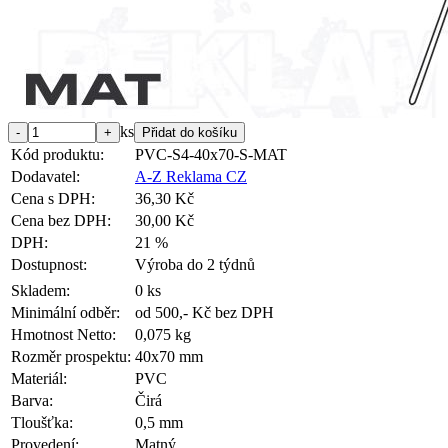
ks
Kód produktu:
PVC-S4-40x70-S-MAT
Dodavatel:
A-Z Reklama CZ
Cena s DPH:
36,30 Kč
Cena bez DPH:
30,00 Kč
DPH:
21 %
Dostupnost:
Výroba do 2 týdnů
Skladem:
0 ks
Minimální odběr:
od 500,- Kč bez DPH
Hmotnost Netto:
0,075 kg
Rozměr prospektu:
40x70 mm
Materiál:
PVC
Barva:
Čirá
Tloušťka:
0,5 mm
Provedení:
Matný