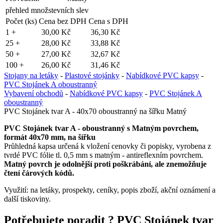
přehled množstevních slev
Počet (ks)
Cena bez DPH
Cena s DPH
1 +
30,00 Kč
36,30 Kč
25 +
28,00 Kč
33,88 Kč
50 +
27,00 Kč
32,67 Kč
100 +
26,00 Kč
31,46 Kč
Stojany na letáky
-
Plastové stojánky
-
Nabídkové PVC kapsy
-
PVC Stojánek A oboustranný
Vybavení obchodů
-
Nabídkové PVC kapsy
-
PVC Stojánek A
oboustranný
PVC Stojánek tvar A - 40x70 oboustranný na šířku Matný
PVC Stojánek tvar A - oboustranný s Matným povrchem,
formát 40x70 mm, na šířku
Průhledná kapsa určená k vložení cenovky či popisky, vyrobena z
tvrdé PVC fólie tl. 0,5 mm s matným - antireflexním povrchem.
Matný povrch je odolnější proti poškrábání, ale znemožňuje
čtení čárových kódů.
Využití: na letáky, prospekty, ceníky, popis zboží, akční oznámení a
další tiskoviny.
Potřebujete poradit ?
PVC Stojánek tvar