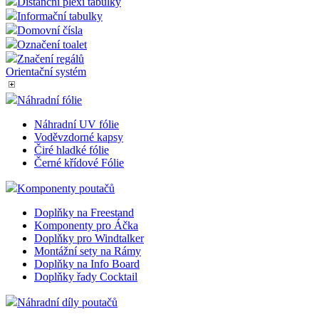
Distanční plexi tabulky
Informační tabulky
Domovní čísla
Označení toalet
Značení regálů
Orientační systém
Náhradní fólie
Náhradní UV fólie
Voděvzdorné kapsy
Čiré hladké fólie
Černé křídové Fólie
Komponenty poutačů
Doplňky na Freestand
Komponenty pro Áčka
Doplňky pro Windtalker
Montážní sety na Rámy
Doplňky na Info Board
Doplňky řady Cocktail
Náhradní díly poutačů