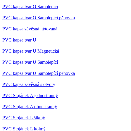
bylo
podáv
PVC kapsa tvar O Samolepící
zpráv
použ
PVC kapsa tvar O Samolepící pěnovka
jejich
webo
strán
PVC kapsa závěsná nýtovaná
lctpref
eshop.az-
4
Integ
reklama.cz
týdny
služb
PVC kapsa tvar U
2 dny
Livec
onlin
komu
PVC kapsa tvar U Magnetická
záka
form
PVC kapsa tvar U Samolepící
chat
oken
PVC kapsa tvar U Samolepící pěnovka
shop5_kosik
.eshop.az-
4
Ident
reklama.cz
týdny
aktuá
2 dny
koší
PVC kapsa závěsná s otvory
zákaz
doko
PVC Stojánek A jednostranný
obje
přihl
odhl
PVC Stojánek A oboustranný
zákaz
koší
měnit
PVC Stojánek L šikmý
udid
.az-reklama.cz
4
Tento
PVC Stojánek L kolmý
týdny
se po