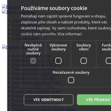
Používáme soubory cookie
Řečnický pult
Třídění a archivace
Pomáhají nám zajistit správné fungování e-shopu,
Adresáře Vizitkáře
zlepšovat jeho obsah a nabízet produkty, které vás
Pojízdné kartotéky
skutečně zajímají. Vy sami rozhodnete, které soubor
Listovací soubory
cookie nám povolíte.
Více informací
Třídící moduly DURABLE
Stolní odkladače
Nezbytně
Výkonové
Soubory
Funk
Odpadkové koše
nutné
soubory
cílení
soub
soubory
Kovové odpadkové koše
Odpadkové koše - CHIC BIN
Odpadkové koše - KIS HOME
Odpadkové koše - otevřené
Nezařazené soubory
Odpadkové koše - DURABLE
Odpadkové koše - TREND
Samozhášecí popelníkové koše
Popelnice na tříděný odpad
Kovové koše na tříděný odpad
Plastové koše na tříděný odpad
VŠE ODMÍTNOUT
VŠE PŘIJMOU
Koše s popelníkem
Bezdotykové odpadkové koše
Příslušenství ke košům na tříděný odpad