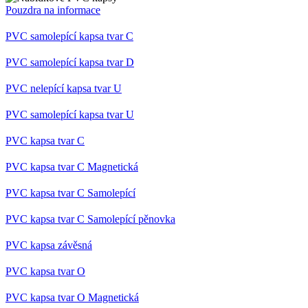
přidr
Pouzdra na informace
web
použí
Správ
PVC samolepící kapsa tvar C
Goog
načte
skrip
PVC samolepící kapsa tvar D
na st
Poku
PVC nelepící kapsa tvar U
použit
pova
nezb
PVC samolepící kapsa tvar U
nutný
bez n
skrip
PVC kapsa tvar C
fung
správ
názvu
PVC kapsa tvar C Magnetická
jedin
které
PVC kapsa tvar C Samolepící
ident
přid
účtu
PVC kapsa tvar C Samolepící pěnovka
Analy
__cf_bm
29
Tent
Cloudflare
PVC kapsa závěsná
minut
cooki
Inc.
58
použí
.heureka.group
PVC kapsa tvar O
sekund
rozli
lidmi
To je
PVC kapsa tvar O Magnetická
příno