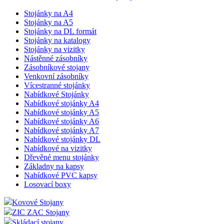
Stojánky na A4
Stojánky na A5
Stojánky na DL formát
Stojánky na katalogy
Stojánky na vizitky
Nástěnné zásobníky
Zásobníkové stojany
Venkovní zásobníky
Vícestranné stojánky
Nabídkové Stojánky
Nabídkové stojánky A4
Nabídkové stojánky A5
Nabídkové stojánky A6
Nabídkové stojánky A7
Nabídkové stojánky DL
Nabídkové na vizitky
Dřevěné menu stojánky
Základny na kapsy
Nabídkové PVC kapsy
Losovací boxy
Kovové Stojany
ZIC ZAC Stojany
Skládací stojany