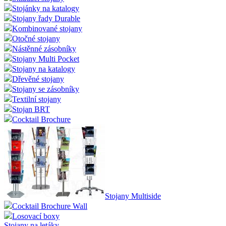
Stojánky na katalogy
Stojany řady Durable
Kombinované stojany
Otočné stojany
Nástěnné zásobníky
Stojany Multi Pocket
Stojany na katalogy
Dřevěné stojany
Stojany se zásobníky
Textilní stojany
Stojan BRT
Cocktail Brochure
Stojany Multiside
Cocktail Brochure Wall
Losovací boxy
Stojany na letáky