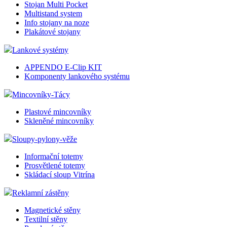
Stojan Multi Pocket
Multistand system
Info stojany na noze
Plakátové stojany
Lankové systémy
APPENDO E-Clip KIT
Komponenty lankového systému
Mincovníky-Tácy
Plastové mincovníky
Skleněné mincovníky
Sloupy-pylony-věže
Informační totemy
Prosvětlené totemy
Skládací sloup Vitrína
Reklamní zástěny
Magnetické stěny
Textilní stěny