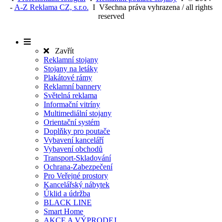
Youtube.
-
A-Z Reklama CZ, s.r.o.
I Všechna práva vyhrazena / all rights
YSC
Zavřením
Tento sou
Google LLC
reserved
prohlížeče
cookie
.youtube.com
nastavuje
YouTube k
sledování
zobrazení
Zavřít
vložených v
Reklamní stojany
Stojany na letáky
Plakátové rámy
Reklamní bannery
Světelná reklama
Informační vitríny
Multimediální stojany
Orientační systém
Doplňky pro poutače
Vybavení kanceláří
Vybavení obchodů
Transport-Skladování
Ochrana-Zabezpečení
Pro Veřejné prostory
Kancelářský nábytek
Úklid a údržba
BLACK LINE
Smart Home
AKCE A VÝPRODEJ