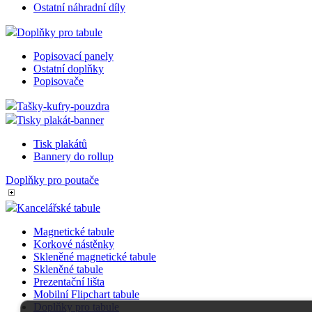
Ostatní náhradní díly
Doplňky pro tabule
Popisovací panely
Ostatní doplňky
Popisovače
Tašky-kufry-pouzdra
Tisky plakát-banner
Tisk plakátů
Bannery do rollup
Doplňky pro poutače
Kancelářské tabule
Magnetické tabule
Korkové nástěnky
Skleněné magnetické tabule
Skleněné tabule
Prezentační lišta
Mobilní Flipchart tabule
Doplňky pro tabule