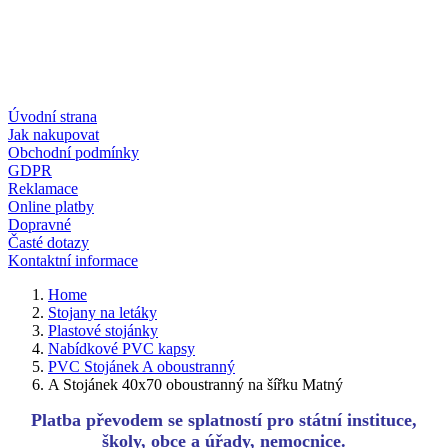
Úvodní strana
Jak nakupovat
Obchodní podmínky
GDPR
Reklamace
Online platby
Dopravné
Časté dotazy
Kontaktní informace
Home
Stojany na letáky
Plastové stojánky
Nabídkové PVC kapsy
PVC Stojánek A oboustranný
A Stojánek 40x70 oboustranný na šířku Matný
Platba převodem se splatností pro státní instituce,
školy, obce a úřady, nemocnice.