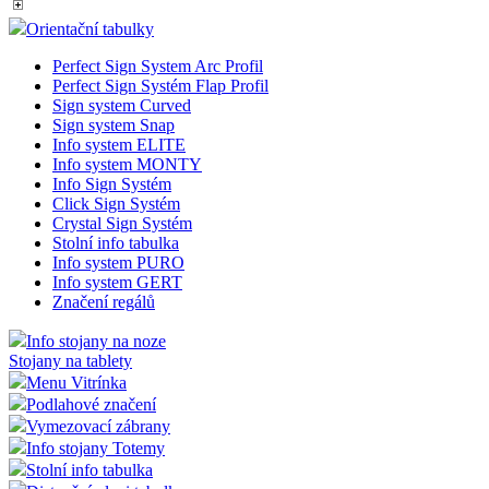
Orientační tabulky
Perfect Sign System Arc Profil
Perfect Sign Systém Flap Profil
Sign system Curved
Sign system Snap
Info system ELITE
Info system MONTY
Info Sign Systém
Click Sign Systém
Crystal Sign Systém
Stolní info tabulka
Info system PURO
Info system GERT
Značení regálů
Info stojany na noze
Stojany na tablety
Menu Vitrínka
Podlahové značení
Vymezovací zábrany
Info stojany Totemy
Stolní info tabulka