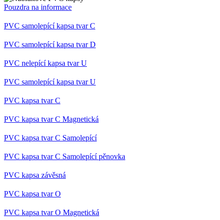
přidr
Pouzdra na informace
web
použí
Správ
PVC samolepící kapsa tvar C
Goog
načte
skrip
PVC samolepící kapsa tvar D
na st
Poku
PVC nelepící kapsa tvar U
použit
pova
nezb
PVC samolepící kapsa tvar U
nutný
bez n
skrip
PVC kapsa tvar C
fung
správ
názvu
PVC kapsa tvar C Magnetická
jedin
které
PVC kapsa tvar C Samolepící
ident
přid
účtu
PVC kapsa tvar C Samolepící pěnovka
Analy
__cf_bm
29
Tent
Cloudflare
PVC kapsa závěsná
minut
cooki
Inc.
58
použí
.heureka.group
PVC kapsa tvar O
sekund
rozli
lidmi
To je
PVC kapsa tvar O Magnetická
příno