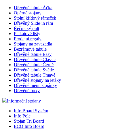
Dřevěné tabule Áčka
Opěrné stojany
Stolní křídový rámeček
Dřevěný Slide-in rám
Řečnický pult
Plakátové lišty
Prodejní regály
Stojany na zavazadla
Bezrámové tabule
Dřevěné tabule Easy
Dřevěné tabule Classic
Dřevěné tabule Černé
Dřevěné tabule Světlé
Dřevěné tabule Tmavé
Dřevěné stojany na letáky
Dřevěné menu stojánky
Dřevěné boxy
Informační stojany
Info Board Systém
Info Pole
Stojan Tri Board
ECO Info Board