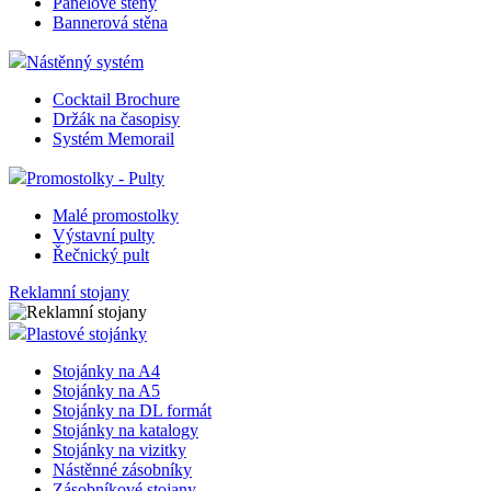
Panelové stěny
Bannerová stěna
Nástěnný systém
Cocktail Brochure
Držák na časopisy
Systém Memorail
Promostolky - Pulty
Malé promostolky
Výstavní pulty
Řečnický pult
Reklamní stojany
Plastové stojánky
Stojánky na A4
Stojánky na A5
Stojánky na DL formát
Stojánky na katalogy
Stojánky na vizitky
Nástěnné zásobníky
Zásobníkové stojany