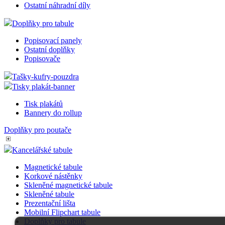
Ostatní náhradní díly
Doplňky pro tabule
Popisovací panely
Ostatní doplňky
Popisovače
Tašky-kufry-pouzdra
Tisky plakát-banner
Tisk plakátů
Bannery do rollup
Doplňky pro poutače
Kancelářské tabule
Magnetické tabule
Korkové nástěnky
Skleněné magnetické tabule
Skleněné tabule
Prezentační lišta
Mobilní Flipchart tabule
Doplňky pro tabule