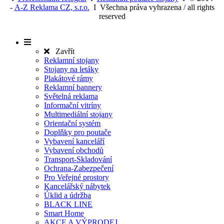
Youtube.
-
A-Z Reklama CZ, s.r.o.
I Všechna práva vyhrazena / all rights
YSC
Zavřením
Tento sou
Google LLC
reserved
prohlížeče
cookie
.youtube.com
nastavuje
YouTube k
sledování
zobrazení
Zavřít
vložených v
Reklamní stojany
Stojany na letáky
Plakátové rámy
Reklamní bannery
Světelná reklama
Informační vitríny
Multimediální stojany
Orientační systém
Doplňky pro poutače
Vybavení kanceláří
Vybavení obchodů
Transport-Skladování
Ochrana-Zabezpečení
Pro Veřejné prostory
Kancelářský nábytek
Úklid a údržba
BLACK LINE
Smart Home
AKCE A VÝPRODEJ