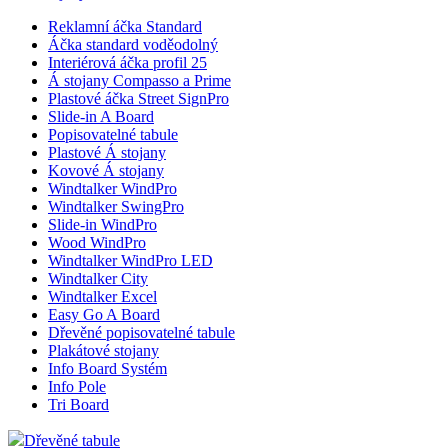
Reklamní áčka Standard
Áčka standard voděodolný
Interiérová áčka profil 25
Á stojany Compasso a Prime
Plastové áčka Street SignPro
Slide-in A Board
Popisovatelné tabule
Plastové Á stojany
Kovové Á stojany
Windtalker WindPro
Windtalker SwingPro
Slide-in WindPro
Wood WindPro
Windtalker WindPro LED
Windtalker City
Windtalker Excel
Easy Go A Board
Dřevěné popisovatelné tabule
Plakátové stojany
Info Board Systém
Info Pole
Tri Board
Dřevěné tabule