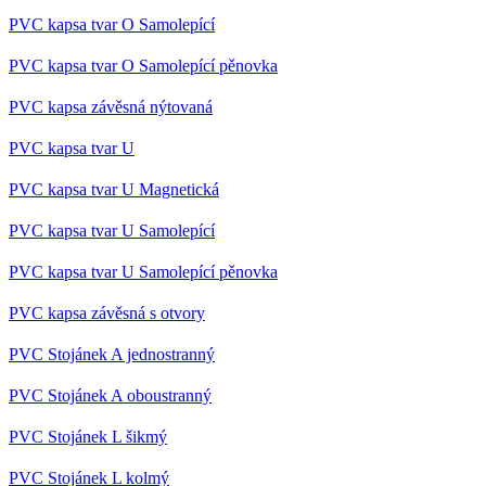
bylo
podáv
PVC kapsa tvar O Samolepící
zpráv
použ
PVC kapsa tvar O Samolepící pěnovka
jejich
webo
strán
PVC kapsa závěsná nýtovaná
lctpref
eshop.az-
4
Integ
reklama.cz
týdny
služb
PVC kapsa tvar U
2 dny
Livec
onlin
komu
PVC kapsa tvar U Magnetická
záka
form
PVC kapsa tvar U Samolepící
chat
oken
PVC kapsa tvar U Samolepící pěnovka
shop5_kosik
.eshop.az-
4
Ident
reklama.cz
týdny
aktuá
2 dny
koší
PVC kapsa závěsná s otvory
zákaz
doko
PVC Stojánek A jednostranný
obje
přihl
odhl
PVC Stojánek A oboustranný
zákaz
koší
měnit
PVC Stojánek L šikmý
udid
.az-reklama.cz
4
Tento
PVC Stojánek L kolmý
týdny
se po