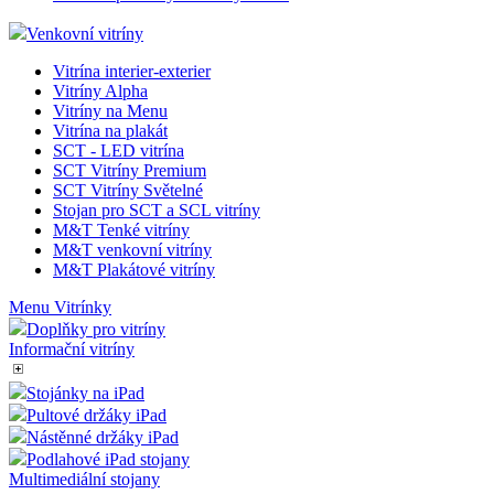
Venkovní vitríny
Vitrína interier-exterier
Vitríny Alpha
Vitríny na Menu
Vitrína na plakát
SCT - LED vitrína
SCT Vitríny Premium
SCT Vitríny Světelné
Stojan pro SCT a SCL vitríny
M&T Tenké vitríny
M&T venkovní vitríny
M&T Plakátové vitríny
Menu Vitrínky
Doplňky pro vitríny
Informační vitríny
Stojánky na iPad
Pultové držáky iPad
Nástěnné držáky iPad
Podlahové iPad stojany
Multimediální stojany