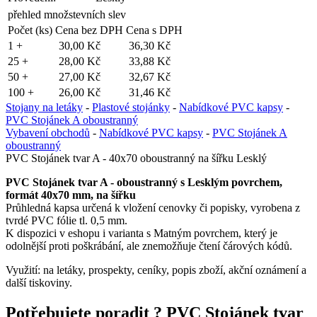
přehled množstevních slev
Počet (ks)
Cena bez DPH
Cena s DPH
1 +
30,00 Kč
36,30 Kč
25 +
28,00 Kč
33,88 Kč
50 +
27,00 Kč
32,67 Kč
100 +
26,00 Kč
31,46 Kč
Stojany na letáky
-
Plastové stojánky
-
Nabídkové PVC kapsy
-
PVC Stojánek A oboustranný
Vybavení obchodů
-
Nabídkové PVC kapsy
-
PVC Stojánek A
oboustranný
PVC Stojánek tvar A - 40x70 oboustranný na šířku Lesklý
PVC Stojánek tvar A - oboustranný s Lesklým povrchem,
formát 40x70 mm, na šířku
Průhledná kapsa určená k vložení cenovky či popisky, vyrobena z
tvrdé PVC fólie tl. 0,5 mm.
K dispozici v eshopu i varianta s Matným povrchem, který je
odolnější proti poškrábání, ale znemožňuje čtení čárových kódů.
Využití: na letáky, prospekty, ceníky, popis zboží, akční oznámení a
další tiskoviny.
Potřebujete poradit ?
PVC Stojánek tvar