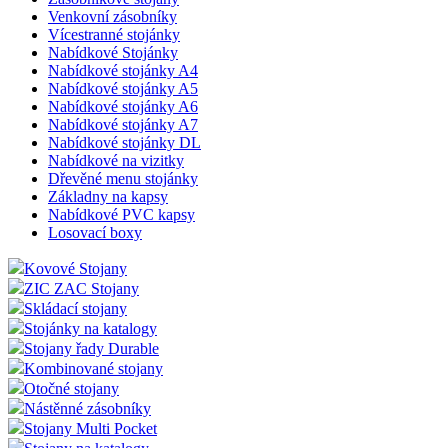
Venkovní zásobníky
Vícestranné stojánky
Nabídkové Stojánky
Nabídkové stojánky A4
Nabídkové stojánky A5
Nabídkové stojánky A6
Nabídkové stojánky A7
Nabídkové stojánky DL
Nabídkové na vizitky
Dřevěné menu stojánky
Základny na kapsy
Nabídkové PVC kapsy
Losovací boxy
Kovové Stojany
ZIC ZAC Stojany
Skládací stojany
Stojánky na katalogy
Stojany řady Durable
Kombinované stojany
Otočné stojany
Nástěnné zásobníky
Stojany Multi Pocket