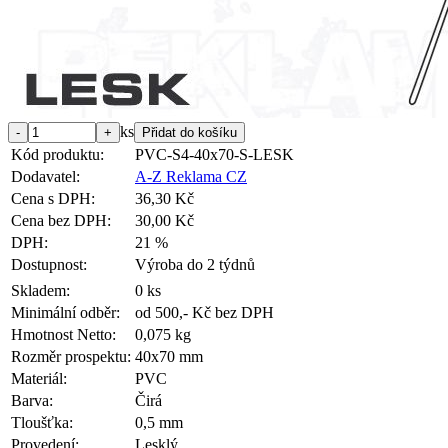
ks
Kód produktu:
PVC-S4-40x70-S-LESK
Dodavatel:
A-Z Reklama CZ
Cena s DPH:
36,30 Kč
Cena bez DPH:
30,00 Kč
DPH:
21 %
Dostupnost:
Výroba do 2 týdnů
Skladem:
0 ks
Minimální odběr:
od 500,- Kč bez DPH
Hmotnost Netto:
0,075 kg
Rozměr prospektu:
40x70 mm
Materiál:
PVC
Barva:
Čirá
Tloušťka:
0,5 mm
Provedení:
Lesklý