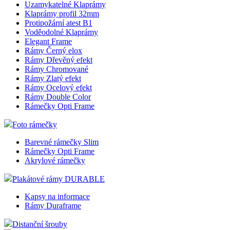
Uzamykatelné Klaprámy
Klaprámy profil 32mm
Protipožární atest B1
Voděodolné Klaprámy
Elegant Frame
Rámy Černý elox
Rámy Dřevěný efekt
Rámy Chromované
Rámy Zlatý efekt
Rámy Ocelový efekt
Rámy Double Color
Rámečky Opti Frame
Foto rámečky
Barevné rámečky Slim
Rámečky Opti Frame
Akrylové rámečky
Plakátové rámy DURABLE
Kapsy na informace
Rámy Duraframe
Distanční šrouby