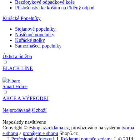
Bezdotykové odpadkové koše
podporuje
Příslušenství ke košům na tříděný odpad
soubory co
sid
.seznam.cz
4 týdny 2
Toto je vel
Kuřácké Popelníky
dny
běžný náz
souboru co
Stojanové popelníky
ale pokud 
Nástěnné popelníky
nalezen ja
soubor coo
Kuřácké stolky
relace, bu
Samozhášecí popelníky
pravděpo
použit jak
Úklid a údržba
správu sta
relace.
BLACK LINE
VISITOR_INFO1_LIVE
5 měsíců
Tento sou
Google LLC
4 týdny
cookie
.youtube.com
nastavuje
Fibaro
Youtube k
Smart Home
sledování
uživatelsk
předvoleb 
AKCE A VÝPRODEJ
videa You
vložená do
webů; můž
Nejprodávanější zboží
také určit,
návštěvník
Naposledy navštívené
webu použ
novou ne
Copyright ©
eshop.az-reklama.cz
,
provozováno na systému
tvorba
starou verz
e-shopu
a
pronájem e-shopu
Shop5.cz
rozhraní
I
Profesionální fotograf
I
Reklamní poutače stojany
I
© 2014