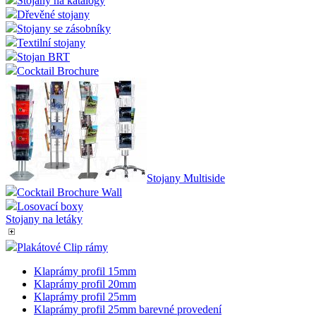
Stojany na katalogy
Dřevěné stojany
Stojany se zásobníky
Textilní stojany
Stojan BRT
Cocktail Brochure
Stojany Multiside
Cocktail Brochure Wall
Losovací boxy
Stojany na letáky
Plakátové Clip rámy
Klaprámy profil 15mm
Klaprámy profil 20mm
Klaprámy profil 25mm
Klaprámy profil 25mm barevné provedení