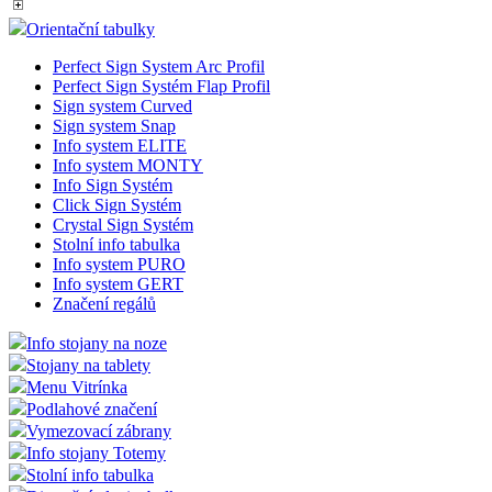
Orientační tabulky
Perfect Sign System Arc Profil
Perfect Sign Systém Flap Profil
Sign system Curved
Sign system Snap
Info system ELITE
Info system MONTY
Info Sign Systém
Click Sign Systém
Crystal Sign Systém
Stolní info tabulka
Info system PURO
Info system GERT
Značení regálů
Info stojany na noze
Stojany na tablety
Menu Vitrínka
Podlahové značení
Vymezovací zábrany
Info stojany Totemy
Stolní info tabulka