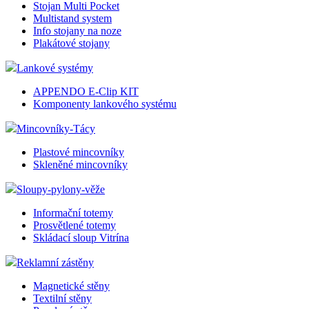
Stojan Multi Pocket
Multistand system
Info stojany na noze
Plakátové stojany
Lankové systémy
APPENDO E-Clip KIT
Komponenty lankového systému
Mincovníky-Tácy
Plastové mincovníky
Skleněné mincovníky
Sloupy-pylony-věže
Informační totemy
Prosvětlené totemy
Skládací sloup Vitrína
Reklamní zástěny
Magnetické stěny
Textilní stěny