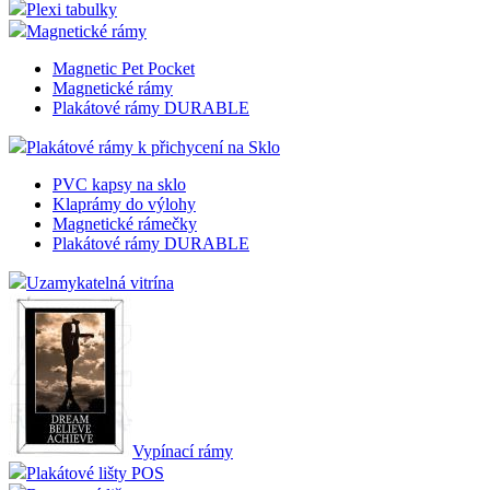
Plexi tabulky
Magnetické rámy
Magnetic Pet Pocket
Magnetické rámy
Plakátové rámy DURABLE
Plakátové rámy k přichycení na Sklo
PVC kapsy na sklo
Klaprámy do výlohy
Magnetické rámečky
Plakátové rámy DURABLE
Uzamykatelná vitrína
Vypínací rámy
Plakátové lišty POS