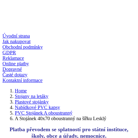
Úvodní strana
Jak nakupovat
Obchodní podmínky
GDPR
Reklamace
Online platby
Dopravné
Časté dotazy
Kontaktní informace
Home
Stojany na letáky
Plastové stojánky
Nabídkové PVC kapsy
PVC Stojánek A oboustranný
A Stojánek 40x70 oboustranný na šířku Lesklý
Platba převodem se splatností pro státní instituce,
školy, obce a úřady, nemocnice.