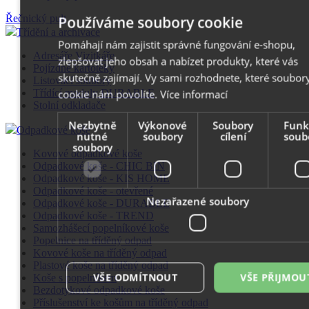
Řečnický pult
Používáme soubory cookie
Třídění a archivace
Pomáhají nám zajistit správné fungování e-shopu,
Adresáře Vizitkáře
zlepšovat jeho obsah a nabízet produkty, které vás
Pojízdné kartotéky
skutečně zajímají. Vy sami rozhodnete, které soubor
Listovací soubory
Třídící moduly DURABLE
cookie nám povolíte.
Více informací
Stolní odkladače
Nezbytně
Výkonové
Soubory
Funk
Odpadkové koše
nutné
soubory
cílení
soub
soubory
Kovové odpadkové koše
Odpadkové koše - CHIC BIN
Odpadkové koše - KIS HOME
Odpadkové koše - otevřené
Nezařazené soubory
Odpadkové koše - DURABLE
Odpadkové koše - TREND
Samozhášecí popelníkové koše
Popelnice na tříděný odpad
Kovové koše na tříděný odpad
Plastové koše na tříděný odpad
VŠE ODMÍTNOUT
VŠE PŘIJMOU
Koše s popelníkem
Bezdotykové odpadkové koše
Příslušenství ke košům na tříděný odpad