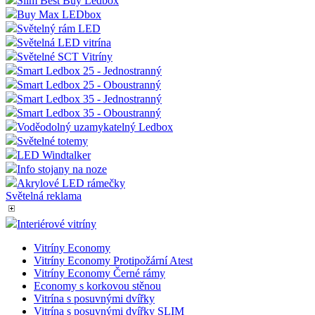
Slim Best Buy Ledbox
Buy Max LEDbox
Světelný rám LED
Světelná LED vitrína
Světelné SCT Vitríny
Smart Ledbox 25 - Jednostranný
Smart Ledbox 25 - Oboustranný
Smart Ledbox 35 - Jednostranný
Smart Ledbox 35 - Oboustranný
Voděodolný uzamykatelný Ledbox
Světelné totemy
LED Windtalker
Info stojany na noze
Akrylové LED rámečky
Světelná reklama
Interiérové vitríny
Vitríny Economy
Vitríny Economy Protipožární Atest
Vitríny Economy Černé rámy
Economy s korkovou stěnou
Vitrína s posuvnými dvířky
Vitrína s posuvnými dvířky SLIM