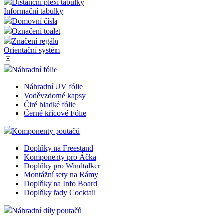
Distanční plexi tabulky
Informační tabulky
Domovní čísla
Označení toalet
Značení regálů
Orientační systém
Náhradní fólie
Náhradní UV fólie
Voděvzdorné kapsy
Čiré hladké fólie
Černé křídové Fólie
Komponenty poutačů
Doplňky na Freestand
Komponenty pro Áčka
Doplňky pro Windtalker
Montážní sety na Rámy
Doplňky na Info Board
Doplňky řady Cocktail
Náhradní díly poutačů