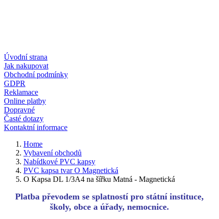
Úvodní strana
Jak nakupovat
Obchodní podmínky
GDPR
Reklamace
Online platby
Dopravné
Časté dotazy
Kontaktní informace
Home
Vybavení obchodů
Nabídkové PVC kapsy
PVC kapsa tvar O Magnetická
O Kapsa DL 1/3A4 na šířku Matná - Magnetická
Platba převodem se splatností pro státní instituce,
školy, obce a úřady, nemocnice.