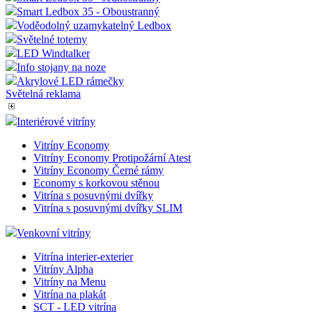
Smart Ledbox 35 - Oboustranný
Voděodolný uzamykatelný Ledbox
Světelné totemy
LED Windtalker
Info stojany na noze
Akrylové LED rámečky
Světelná reklama
Interiérové vitríny
Vitríny Economy
Vitríny Economy Protipožární Atest
Vitríny Economy Černé rámy
Economy s korkovou stěnou
Vitrína s posuvnými dvířky
Vitrína s posuvnými dvířky SLIM
Venkovní vitríny
Vitrína interier-exterier
Vitríny Alpha
Vitríny na Menu
Vitrína na plakát
SCT - LED vitrína