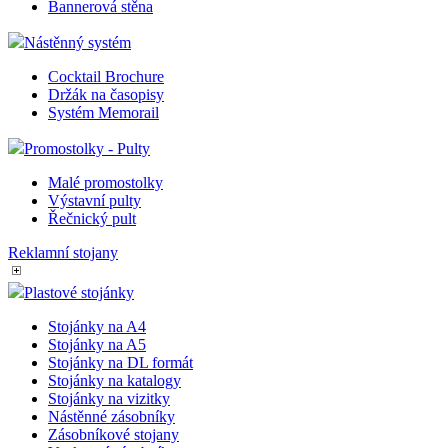
Bannerová stěna
Nástěnný systém
Cocktail Brochure
Držák na časopisy
Systém Memorail
Promostolky - Pulty
Malé promostolky
Výstavní pulty
Řečnický pult
Reklamní stojany
Plastové stojánky
Stojánky na A4
Stojánky na A5
Stojánky na DL formát
Stojánky na katalogy
Stojánky na vizitky
Nástěnné zásobníky
Zásobníkové stojany