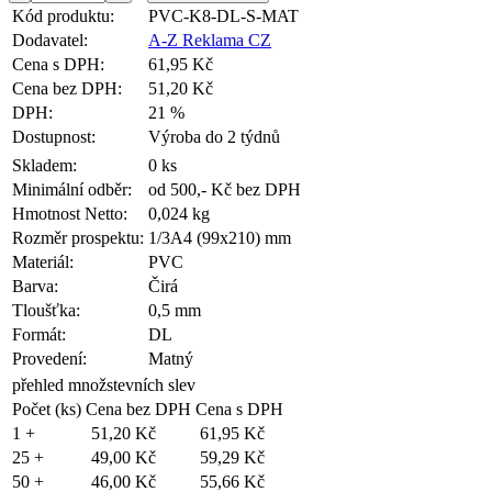
Kód produktu:
PVC-K8-DL-S-MAT
Dodavatel:
A-Z Reklama CZ
Cena s DPH:
61,95 Kč
Cena bez DPH:
51,20 Kč
DPH:
21 %
Dostupnost:
Výroba do 2 týdnů
Skladem:
0 ks
Minimální odběr:
od 500,- Kč bez DPH
Hmotnost Netto:
0,024 kg
Rozměr prospektu:
1/3A4 (99x210) mm
Materiál:
PVC
Barva:
Čirá
Tloušťka:
0,5 mm
Formát:
DL
Provedení:
Matný
přehled množstevních slev
Počet (ks)
Cena bez DPH
Cena s DPH
1 +
51,20 Kč
61,95 Kč
25 +
49,00 Kč
59,29 Kč
50 +
46,00 Kč
55,66 Kč