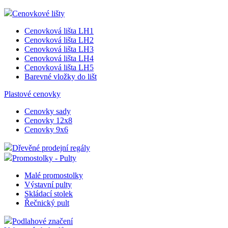
PVC kapsa tvar U Samolepící
PVC kapsa tvar U Samolepící pěnovka
PVC kapsa závěsná s otvory
PVC Stojánek A jednostranný
PVC Stojánek A oboustranný
PVC Stojánek L šikmý
PVC Stojánek L kolmý
Formáty PVC fólie přířezy
Cenovkové lišty
Cenovková lišta LH1
Cenovková lišta LH2
Cenovková lišta LH3
Cenovková lišta LH4
Cenovková lišta LH5
Barevné vložky do lišt
Plastové cenovky
Cenovky sady
Cenovky 12x8
Cenovky 9x6
Dřevěné prodejní regály
Promostolky - Pulty