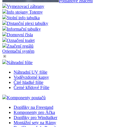
Podlahové značení
Vymezovací zábrany
Info stojany Totemy
Stolní info tabulka
Distanční plexi tabulky
Informační tabulky
Domovní čísla
Označení toalet
Značení regálů
Orientační systém
Náhradní fólie
Náhradní UV fólie
Voděvzdorné kapsy
Čiré hladké fólie
Černé křídové Fólie
Komponenty poutačů
Doplňky na Freestand
Komponenty pro Áčka
Doplňky pro Windtalker
Montážní sety na Rámy