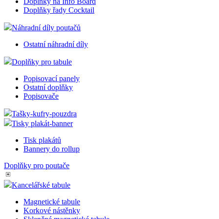
Doplňky na Info Board
Doplňky řady Cocktail
Náhradní díly poutačů
Ostatní náhradní díly
Doplňky pro tabule
Popisovací panely
Ostatní doplňky
Popisovače
Tašky-kufry-pouzdra
Tisky plakát-banner
Tisk plakátů
Bannery do rollup
Doplňky pro poutače
Kancelářské tabule
Magnetické tabule
Korkové nástěnky