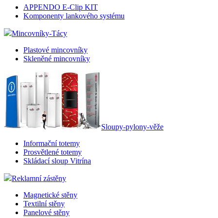
APPENDO E-Clip KIT
Komponenty lankového systému
Mincovníky-Tácy
Plastové mincovníky
Skleněné mincovníky
Sloupy-pylony-věže
Informační totemy
Prosvětlené totemy
Skládací sloup Vitrína
Reklamní zástěny
Magnetické stěny
Textilní stěny
Panelové stěny