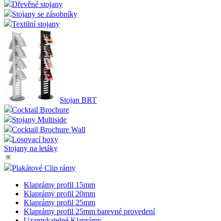
Dřevěné stojany
Stojany se zásobníky
Textilní stojany
Stojan BRT
Cocktail Brochure
Stojany Multiside
Cocktail Brochure Wall
Losovací boxy
Stojany na letáky
Plakátové Clip rámy
Klaprámy profil 15mm
Klaprámy profil 20mm
Klaprámy profil 25mm
Klaprámy profil 25mm barevné provedení
Uzamykatelné Klaprámy