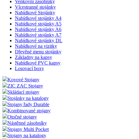
Venkovní zásobníky
Vícestranné stojánky
Nabídkové Stojánky
Nabídkové stojánky A4
Nabídkové stojánky A5
Nabídkové stojánky A6
Nabídkové stojánky A7
Nabídkové stojánky DL
Nabídkové na vizitky
Dřevěné menu stojánky
Základny na kapsy
Nabídkové PVC kapsy
Losovací boxy
Kovové Stojany
ZIC ZAC Stojany
Skládací stojany
Stojánky na katalogy
Stojany řady Durable
Kombinované stojany
Otočné stojany
Nástěnné zásobníky
Stojany Multi Pocket
Stojany na katalogy