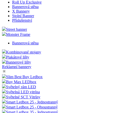
Roll Up Exclusive
Bannerová stěna
X Bannery
Stolní Banner
Příslušenství
Street banner
Monster Frame
Bannerová stěna
Kombinované stojany
Plakátové lišty
Bannerové lišty
Reklamní bannery
Slim Best Buy Ledbox
Buy Max LEDbox
Světelný rám LED
Světelná LED vitrína
Světelné SCT Vitríny
Smart Ledbox 25 - Jednostranný
Smart Ledbox 25 - Oboustranný
Smart Ledbox 35 - Jednostranný