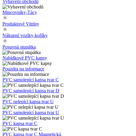
Malé promostolky
Výstavní pulty
Skládací stolek
Řečnický pult
Podlahové značení
Vybavení obchodů
Mincovníky-Tácy
Produktové Vitríny
Nákupní vozíky-košíky
Posuvná stupátka
Nabídkové PVC kapsy
Pouzdra na informace
PVC samolepící kapsa tvar C
PVC samolepící kapsa tvar D