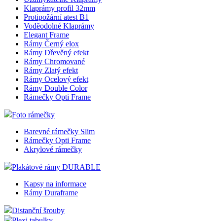
Klaprámy profil 32mm
Protipožární atest B1
Voděodolné Klaprámy
Elegant Frame
Rámy Černý elox
Rámy Dřevěný efekt
Rámy Chromované
Rámy Zlatý efekt
Rámy Ocelový efekt
Rámy Double Color
Rámečky Opti Frame
Foto rámečky
Barevné rámečky Slim
Rámečky Opti Frame
Akrylové rámečky
Plakátové rámy DURABLE
Kapsy na informace
Rámy Duraframe
Distanční šrouby
Plexi tabulky