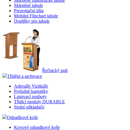
Skleněné magnetické tabule
Skleněné tabule
Prezentační lišta
Mobilní Flipchart tabule
Doplňky pro tabule
Řečnický pult
Třídění a archivace
Adresáře Vizitkáře
Pojízdné kartotéky
Listovací soubory
Třídící moduly DURABLE
Stolní odkladače
Odpadkové koše
Kovové odpadkové koše