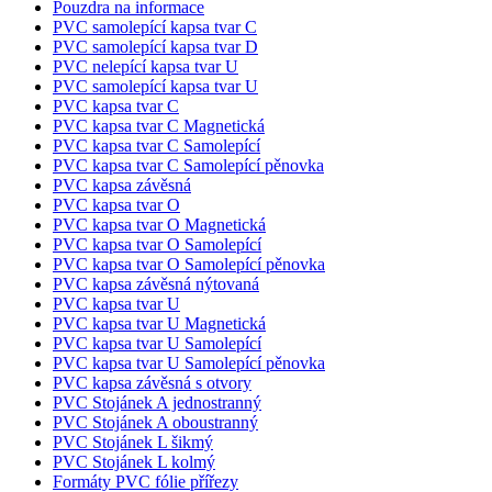
Nákupní vozíky Avant
Nákupní košíky
Klecové vozíky a rollkontejnery
Posuvná stupátka
Nabídkové PVC kapsy
Pouzdra na informace
PVC samolepící kapsa tvar C
PVC samolepící kapsa tvar D
PVC nelepící kapsa tvar U
PVC samolepící kapsa tvar U
PVC kapsa tvar C
PVC kapsa tvar C Magnetická
PVC kapsa tvar C Samolepící
PVC kapsa tvar C Samolepící pěnovka
PVC kapsa závěsná
PVC kapsa tvar O
PVC kapsa tvar O Magnetická
PVC kapsa tvar O Samolepící
PVC kapsa tvar O Samolepící pěnovka
PVC kapsa závěsná nýtovaná
PVC kapsa tvar U
PVC kapsa tvar U Magnetická