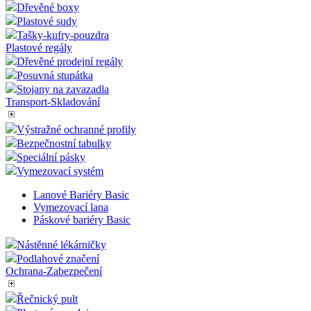
Promostolky - Pulty
Podlahové značení
Klecové vozíky a rollkontejnery
Výstražné ochranné profily
Dřevěné boxy
Plastové sudy
Tašky-kufry-pouzdra
Plastové regály
Dřevěné prodejní regály
Posuvná stupátka
Stojany na zavazadla
Transport-Skladování
Výstražné ochranné profily
Bezpečnostní tabulky
Speciální pásky
Vymezovací systém
Lanové Bariéry Basic
Vymezovací lana