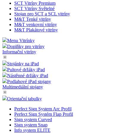
SCT Vitríny Premium
SCT Vitríny Světelné
Stojan pro SCT a SCL vitríny
M&T Tenké vitríny
M&T venkovní vitríny
M&T Plakátové vitríny
Menu Vitrínky
Doplňky pro vitríny
Informační vitríny
Stojánky na iPad
Pultové držáky iPad
Nástěnné držáky iPad
Podlahové iPad stojany
Multimediální stojany
Orientační tabulky
Perfect Sign System Arc Profil
Perfect Sign Systém Flap Profil
Sign system Curved
Sign system Snap
Info system ELITE