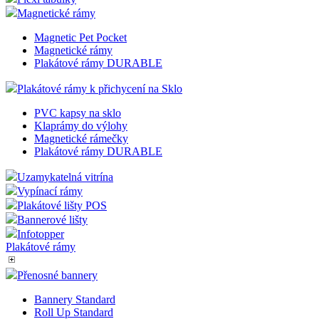
Magnetické rámy
Magnetic Pet Pocket
Magnetické rámy
Plakátové rámy DURABLE
Plakátové rámy k přichycení na Sklo
PVC kapsy na sklo
Klaprámy do výlohy
Magnetické rámečky
Plakátové rámy DURABLE
Uzamykatelná vitrína
Vypínací rámy
Plakátové lišty POS
Bannerové lišty
Infotopper
Plakátové rámy
Přenosné bannery
Bannery Standard
Roll Up Standard