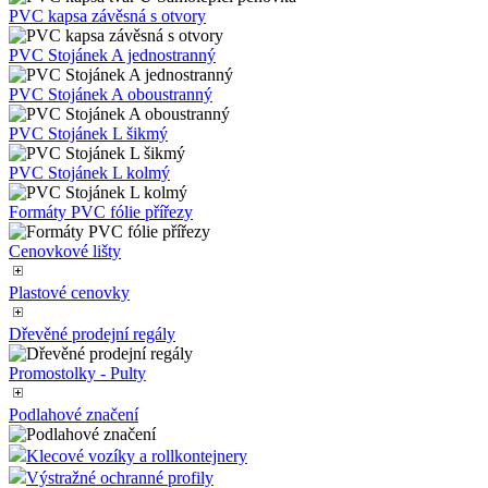
PVC kapsa tvar U
PVC kapsa tvar U Magnetická
PVC kapsa tvar U Samolepící
PVC kapsa tvar U Samolepící pěnovka
PVC kapsa závěsná s otvory
PVC Stojánek A jednostranný
PVC Stojánek A oboustranný
PVC Stojánek L šikmý
PVC Stojánek L kolmý
Formáty PVC fólie přířezy
Cenovkové lišty
Plastové cenovky
Dřevěné prodejní regály