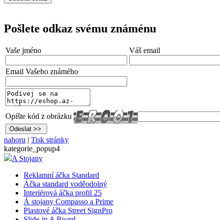
Pošlete odkaz svému známénu
Vaše jméno
Váš email
Email Vašeho známého
Opište kód z obrázku
nahoru
|
Tisk stránky
kategorie_popup4
A Stojany
Reklamní áčka Standard
Áčka standard voděodolný
Interiérová áčka profil 25
Á stojany Compasso a Prime
Plastové áčka Street SignPro
Slide-in A Board