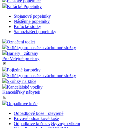
Páskové bariéry Basic
Nástěnné lékárničky
Podlahové značení
Ochrana-Zabezpečení
Řečnický pult
Plastové popelnice
Kuřácké Popelníky
Stojanové popelníky
Nástěnné popelníky
Kuřácké stolky
Samozhášecí popelníky
Označení toalet
Skříňky pro hasiče a záchranné složky
Bariéry - zábrany
Pro Veřejné prostory
Pojízdné kartotéky
Skříňky pro hasiče a záchranné složky
Skříňky na klíče
Kancelářské vozíky