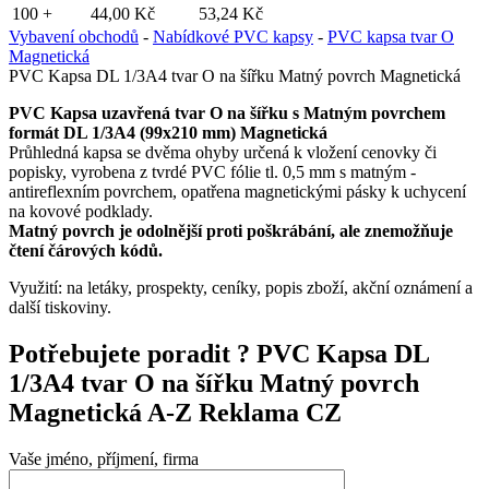
100 +
44,00 Kč
53,24 Kč
Vybavení obchodů
-
Nabídkové PVC kapsy
-
PVC kapsa tvar O
Magnetická
PVC Kapsa DL 1/3A4 tvar O na šířku Matný povrch Magnetická
PVC Kapsa uzavřená tvar O na šířku s Matným povrchem
formát DL 1/3A4 (99x210 mm) Magnetická
Průhledná kapsa se dvěma ohyby určená k vložení cenovky či
popisky, vyrobena z tvrdé PVC fólie tl. 0,5 mm s matným -
antireflexním povrchem, opatřena magnetickými pásky k uchycení
na kovové podklady.
Matný povrch je odolnější proti poškrábání, ale znemožňuje
čtení čárových kódů.
Využití: na letáky, prospekty, ceníky, popis zboží, akční oznámení a
další tiskoviny.
Potřebujete poradit ?
PVC Kapsa DL
1/3A4 tvar O na šířku Matný povrch
Magnetická A-Z Reklama CZ
Vaše jméno, příjmení, firma