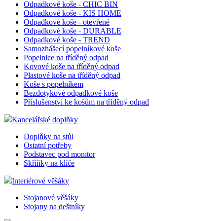
Odpadkové koše - CHIC BIN
Odpadkové koše - KIS HOME
Odpadkové koše - otevřené
Odpadkové koše - DURABLE
Odpadkové koše - TREND
Samozhášecí popelníkové koše
Popelnice na tříděný odpad
Kovové koše na tříděný odpad
Plastové koše na tříděný odpad
Koše s popelníkem
Bezdotykové odpadkové koše
Příslušenství ke košům na tříděný odpad
Kancelářské doplňky
Doplňky na stůl
Ostatní potřeby
Podstavec pod monitor
Skříňky na klíče
Interiérové věšáky
Stojanové věšáky
Stojany na deštníky