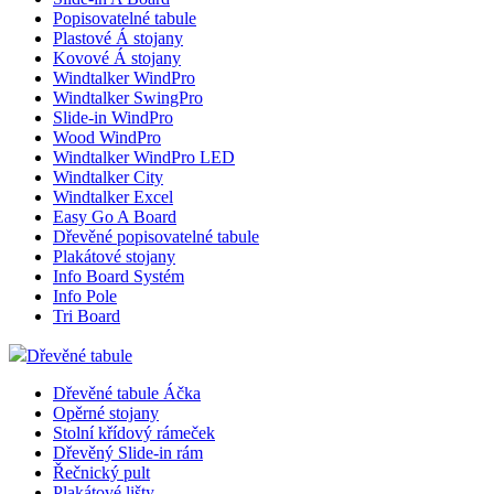
Popisovatelné tabule
Plastové Á stojany
Kovové Á stojany
Windtalker WindPro
Windtalker SwingPro
Slide-in WindPro
Wood WindPro
Windtalker WindPro LED
Windtalker City
Windtalker Excel
Easy Go A Board
Dřevěné popisovatelné tabule
Plakátové stojany
Info Board Systém
Info Pole
Tri Board
Dřevěné tabule
Dřevěné tabule Áčka
Opěrné stojany
Stolní křídový rámeček
Dřevěný Slide-in rám
Řečnický pult
Plakátové lišty