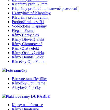
Klaprámy profil 25mm
Klaprámy profil 25mm barevné provedení
Uzamykatelné Klaprámy
Klaprámy profil 32mm
Protipožární atest B1
Voděodolné Klaprámy
Elegant Frame
Rámy Černý elox
Rámy Dřevěný efekt
Rámy Chromované
Rámy Zlatý efekt
Rámy Ocelový efekt
Rámy Double Color
Rámečky Opti Frame
Foto rámečky
Barevné rámečky Slim
Rámečky Opti Frame
Akrylové rámečky
Plakátové rámy DURABLE
Kapsy na informace
Rámy Duraframe