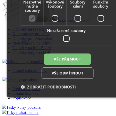
Nezbytně
Výkonové
Soubory
Funkční
nutné
soubory
cílení
soubory
soubory
Komponenty poutačů
Doplňky na Freestand
Nezařazené soubory
Komponenty pro Áčka
Doplňky pro Windtalker
Montážní sety na Rámy
Doplňky na Info Board
Doplňky řady Cocktail
VŠE PŘIJMOUT
Náhradní díly poutačů
Ostatní náhradní díly
VŠE ODMÍTNOUT
Doplňky pro tabule
ZOBRAZIT PODROBNOSTI
Popisovací panely
Ostatní doplňky
Popisovače
Tašky-kufry-pouzdra
Nezbytně nutné soubory
Výkonové soubory
Tisky plakát-banner
Soubory cílení
Funkční soubory