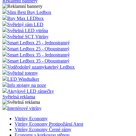
Reklamní bannery
Slim Best Buy Ledbox
Buy Max LEDbox
Světelný rám LED
Světelná LED vitrína
Světelné SCT Vitríny
Smart Ledbox 25 - Jednostranný
Smart Ledbox 25 - Oboustranný
Smart Ledbox 35 - Jednostranný
Smart Ledbox 35 - Oboustranný
Voděodolný uzamykatelný Ledbox
Světelné totemy
LED Windtalker
Info stojany na noze
Akrylové LED rámečky
Světelná reklama
Interiérové vitríny
Vitríny Economy
Vitríny Economy Protipožární Atest
Vitríny Economy Černé rámy
Economy s korkovou stěnou