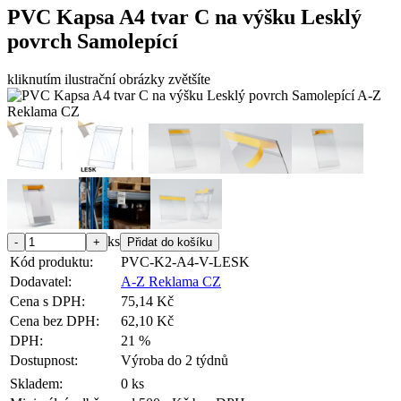
PVC Kapsa A4 tvar C na výšku Lesklý
povrch Samolepící
kliknutím ilustrační obrázky zvětšíte
ks
Kód produktu:
PVC-K2-A4-V-LESK
Dodavatel:
A-Z Reklama CZ
Cena s DPH:
75,14 Kč
Cena bez DPH:
62,10 Kč
DPH:
21 %
Dostupnost:
Výroba do 2 týdnů
Skladem:
0 ks