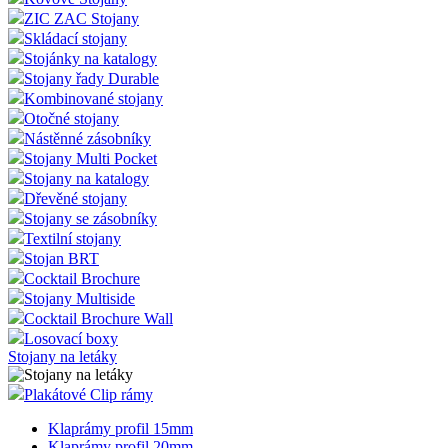
ZIC ZAC Stojany
Skládací stojany
Stojánky na katalogy
Stojany řady Durable
Kombinované stojany
Otočné stojany
Nástěnné zásobníky
Stojany Multi Pocket
Stojany na katalogy
Dřevěné stojany
Stojany se zásobníky
Textilní stojany
Stojan BRT
Cocktail Brochure
Stojany Multiside
Cocktail Brochure Wall
Losovací boxy
Stojany na letáky
Plakátové Clip rámy
Klaprámy profil 15mm
Klaprámy profil 20mm