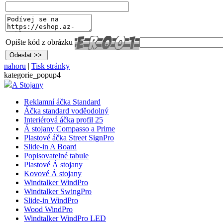
Opište kód z obrázku
nahoru
|
Tisk stránky
kategorie_popup4
A Stojany
Reklamní áčka Standard
Áčka standard voděodolný
Interiérová áčka profil 25
Á stojany Compasso a Prime
Plastové áčka Street SignPro
Slide-in A Board
Popisovatelné tabule
Plastové Á stojany
Kovové Á stojany
Windtalker WindPro
Windtalker SwingPro
Slide-in WindPro
Wood WindPro
Windtalker WindPro LED