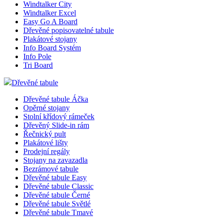
Windtalker City
Windtalker Excel
Easy Go A Board
Dřevěné popisovatelné tabule
Plakátové stojany
Info Board Systém
Info Pole
Tri Board
Dřevěné tabule
Dřevěné tabule Áčka
Opěrné stojany
Stolní křídový rámeček
Dřevěný Slide-in rám
Řečnický pult
Plakátové lišty
Prodejní regály
Stojany na zavazadla
Bezrámové tabule
Dřevěné tabule Easy
Dřevěné tabule Classic
Dřevěné tabule Černé
Dřevěné tabule Světlé
Dřevěné tabule Tmavé