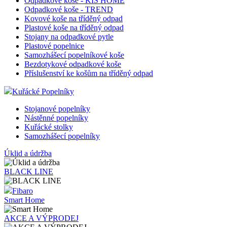
Odpadkové koše
Odpadkové koše - otevřené
Kovové odpadkové koše
Odpadkové koše s výkyvným víkem
Odpadkové koše - CHIC BIN
Odpadkové koše - DURABLE
Odpadkové koše - KIS HOME
Odpadkové koše - TREND
Kovové koše na tříděný odpad
Plastové koše na tříděný odpad
Stojany na odpadkové pytle
Plastové popelnice
Samozhášecí popelníkové koše
Bezdotykové odpadkové koše
Příslušenství ke košům na tříděný odpad
Kuřácké Popelníky
Stojanové popelníky
Nástěnné popelníky
Kuřácké stolky
Samozhášecí popelníky
Úklid a údržba