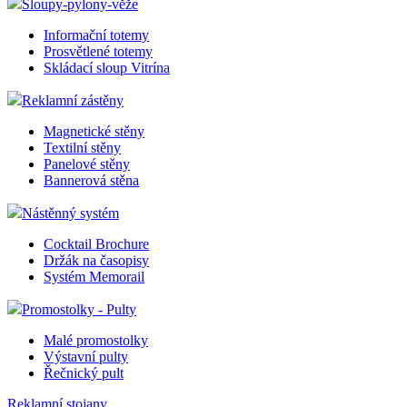
Sloupy-pylony-věže
Informační totemy
Prosvětlené totemy
Skládací sloup Vitrína
Reklamní zástěny
Magnetické stěny
Textilní stěny
Panelové stěny
Bannerová stěna
Nástěnný systém
Cocktail Brochure
Držák na časopisy
Systém Memorail
Promostolky - Pulty
Malé promostolky
Výstavní pulty
Řečnický pult
Reklamní stojany