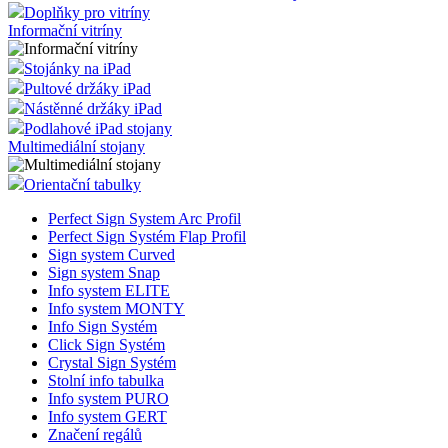
Doplňky pro vitríny
Informační vitríny
Stojánky na iPad
Pultové držáky iPad
Nástěnné držáky iPad
Podlahové iPad stojany
Multimediální stojany
Orientační tabulky
Perfect Sign System Arc Profil
Perfect Sign Systém Flap Profil
Sign system Curved
Sign system Snap
Info system ELITE
Info system MONTY
Info Sign Systém
Click Sign Systém
Crystal Sign Systém
Stolní info tabulka
Info system PURO
Info system GERT
Značení regálů