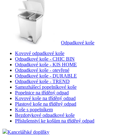
stejn
zákaz
byly z
funkc
zejmé
nákup
shop5_pocitadlo
.eshop.az-
4
Počet
reklama.cz
týdny
zobra
2 dny
strán
Odpadkové koše
eshop
zejmé
Kovové odpadkové koše
zobra
popup
Odpadkové koše - CHIC BIN
rozpo
Odpadkové koše - KIS HOME
zda s
Odpadkové koše - otevřené
o rob
Odpadkové koše - DURABLE
__cf_bm
29
Tento
Cloudflare
Odpadkové koše - TREND
minut
cooki
Inc.
Samozhášecí popelníkové koše
56
použí
.heureka.cz
Popelnice na tříděný odpad
sekund
rozliš
Kovové koše na tříděný odpad
lidmi 
To je
Plastové koše na tříděný odpad
příno
Koše s popelníkem
bylo 
Bezdotykové odpadkové koše
podáv
zpráv
Příslušenství ke košům na tříděný odpad
použí
jejich
Kancelářské doplňky
webo
stráne