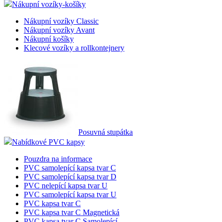
Nákupní vozíky-košíky
respe
mena
.eshop.az-
4
eshop
Nákupní vozíky Classic
reklama.cz
týdny
cooki
Nákupní vozíky Avant
2 dny
měnu,
Nákupní košíky
zákaz
použí
Klecové vozíky a rollkontejnery
CookieScriptConsent
2
Tento
CookieScript
měsíce
cooki
eshop.az-
služb
reklama.cz
Scrip
zapam
předv
souhl
soubo
návště
nutné
banne
Posuvná stupátka
Cooki
Nabídkové PVC kapsy
Scrip
fungo
správ
Pouzdra na informace
PVC samolepící kapsa tvar C
_dc_gtm_UA-3819248-14
.eshop.az-
55
Tento
PVC samolepící kapsa tvar D
reklama.cz
sekund
cookie
PVC nelepící kapsa tvar U
přidr
webů
PVC samolepící kapsa tvar U
použí
PVC kapsa tvar C
Správ
PVC kapsa tvar C Magnetická
Googl
načten
PVC kapsa tvar C Samolepící