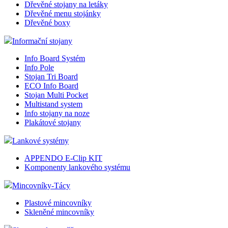
Dřevěné stojany na letáky
Dřevěné menu stojánky
Dřevěné boxy
Informační stojany
Info Board Systém
Info Pole
Stojan Tri Board
ECO Info Board
Stojan Multi Pocket
Multistand system
Info stojany na noze
Plakátové stojany
Lankové systémy
APPENDO E-Clip KIT
Komponenty lankového systému
Mincovníky-Tácy
Plastové mincovníky
Skleněné mincovníky