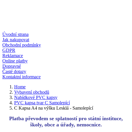
Úvodní strana
Jak nakupovat
Obchodní podmínky
GDPR
Reklamace
Online platby
Dopravné
Časté dotazy
Kontaktní informace
Home
Vybavení obchodů
Nabídkové PVC kapsy
PVC kapsa tvar C Samolepící
C Kapsa A4 na výšku Lesklá - Samolepící
Platba převodem se splatností pro státní instituce,
školy, obce a úřady, nemocnice.