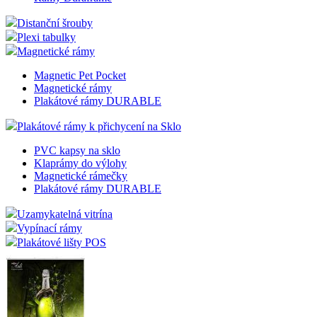
Distanční šrouby
Plexi tabulky
Magnetické rámy
Magnetic Pet Pocket
Magnetické rámy
Plakátové rámy DURABLE
Plakátové rámy k přichycení na Sklo
PVC kapsy na sklo
Klaprámy do výlohy
Magnetické rámečky
Plakátové rámy DURABLE
Uzamykatelná vitrína
Vypínací rámy
Plakátové lišty POS