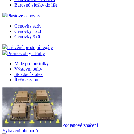
stráne
Barevné vložky do lišt
lctpref
eshop.az-
4
Integ
Plastové cenovky
reklama.cz
týdny
služb
2 dny
Livec
onlin
Cenovky sady
komun
Cenovky 12x8
zákaz
Cenovky 9x6
form
chato
okenk
Dřevěné prodejní regály
Promostolky - Pulty
shop5_kosik
.eshop.az-
4
Identi
reklama.cz
týdny
aktuá
2 dny
košík
Malé promostolky
zákaz
Výstavní pulty
dokon
Skládací stolek
objed
Řečnický pult
přihlá
odhlá
zákazn
košík
měnit
udid
.az-reklama.cz
4
Tento
týdny
se po
2 dny
jedin
identi
zaříze
Podlahové značení
mají p
webo
Vybavení obchodů