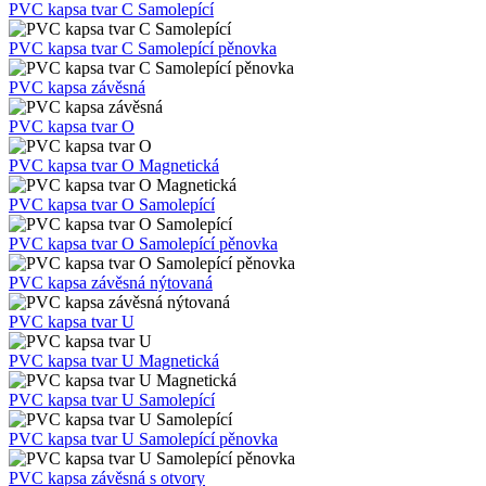
jedinečných
společnost
PVC kapsa tvar C Samolepící
uživatelů
Doubleclick
přiřazením
provádí
náhodně
PVC kapsa tvar C Samolepící pěnovka
informace 
vygenerovaného
tom, jak
čísla jako
koncový
PVC kapsa závěsná
identifikátoru
uživatel po
klienta. Je
webové str
součástí
a jakoukoli
PVC kapsa tvar O
každého
reklamu, kt
požadavku na
koncový
PVC kapsa tvar O Magnetická
stránku na webu
uživatel mo
a slouží k
vidět před
výpočtu údajů o
návštěvou
PVC kapsa tvar O Samolepící
návštěvnících,
uvedeného
relacích a
webu.
PVC kapsa tvar O Samolepící pěnovka
kampaních pro
analytické
_gcl_au
2 měsíce 4
Tento soub
Google LLC
přehledy webů.
týdny
cookie
.az-reklama.cz
PVC kapsa závěsná nýtovaná
nastavuje
_ga_W9W4WTC8B7
.az-
1 rok 1
Tento soubor
společnost
reklama.cz
měsíc
cookie používá
PVC kapsa tvar U
Doubleclick
Google Analytics
provádí
k zachování
informace 
PVC kapsa tvar U Magnetická
stavu relace.
tom, jak
koncový
_gid
1 den
Tento soubor
Google
PVC kapsa tvar U Samolepící
uživatel po
cookie nastavuje
LLC
webové str
Google
.eshop.az-
a jakoukoli
PVC kapsa tvar U Samolepící pěnovka
Analytics.
reklama.cz
reklamu, kt
Ukládá a
koncový
aktualizuje
uživatel mo
PVC kapsa závěsná s otvory