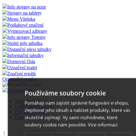
Info stojany na noze
Stojany na tablety
Menu Vitrínka
Podlahové značení
Vymezovací zábrany
Info stojany Totemy
Stolní info tabulka
Distanční plexi tabulky
Informační tabulky
Domovní čísla
Označení toalet
Značení regálů
Orientační systém
Náhradní fólie
Používáme soubory cookie
Náhradní UV fólie
Pomáhají nám zajistit správné fungování e-shopu,
Voděvzdorné kapsy
zlepšovat jeho obsah a nabízet produkty, které vás
Čiré hladké fólie
skutečně zajímají. Vy sami rozhodnete, které
Černé křídové Fólie
soubory cookie nám povolíte.
Více informací