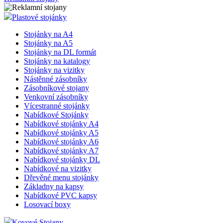
Plastové stojánky
Stojánky na A4
Stojánky na A5
Stojánky na DL formát
Stojánky na katalogy
Stojánky na vizitky
Nástěnné zásobníky
Zásobníkové stojany
Venkovní zásobníky
Vícestranné stojánky
Nabídkové Stojánky
Nabídkové stojánky A4
Nabídkové stojánky A5
Nabídkové stojánky A6
Nabídkové stojánky A7
Nabídkové stojánky DL
Nabídkové na vizitky
Dřevěné menu stojánky
Základny na kapsy
Nabídkové PVC kapsy
Losovací boxy
Kovové Stojany