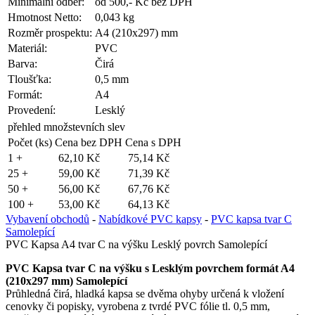
Minimální odběr:
od 500,- Kč bez DPH
Hmotnost Netto:
0,043 kg
Rozměr prospektu:
A4 (210x297) mm
Materiál:
PVC
Barva:
Čirá
Tloušťka:
0,5 mm
Formát:
A4
Provedení:
Lesklý
přehled množstevních slev
Počet (ks)
Cena bez DPH
Cena s DPH
1 +
62,10 Kč
75,14 Kč
25 +
59,00 Kč
71,39 Kč
50 +
56,00 Kč
67,76 Kč
100 +
53,00 Kč
64,13 Kč
Vybavení obchodů
-
Nabídkové PVC kapsy
-
PVC kapsa tvar C
Samolepící
PVC Kapsa A4 tvar C na výšku Lesklý povrch Samolepící
PVC Kapsa tvar C na výšku s Lesklým povrchem formát A4
(210x297 mm) Samolepící
Průhledná čirá, hladká kapsa se dvěma ohyby určená k vložení
cenovky či popisky, vyrobena z tvrdé PVC fólie tl. 0,5 mm,