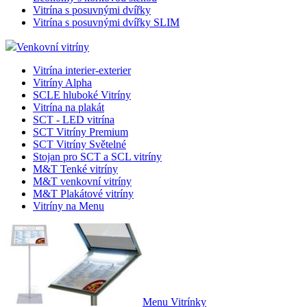
Vitrína s posuvnými dvířky
Vitrína s posuvnými dvířky SLIM
Venkovní vitríny
Vitrína interier-exterier
Vitríny Alpha
SCLE hluboké Vitríny
Vitrína na plakát
SCT - LED vitrína
SCT Vitríny Premium
SCT Vitríny Světelné
Stojan pro SCT a SCL vitríny
M&T Tenké vitríny
M&T venkovní vitríny
M&T Plakátové vitríny
Vitríny na Menu
Menu Vitrínky