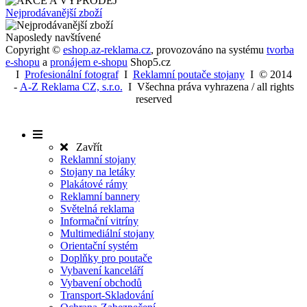
BLACK LINE
Fibaro
Smart Home
AKCE A VÝPRODEJ
Nejprodávanější zboží
Naposledy navštívené
Copyright ©
eshop.az-reklama.cz
,
provozováno na systému
tvorba
e-shopu
a
pronájem e-shopu
Shop5.cz
I
Profesionální fotograf
I
Reklamní poutače stojany
I
© 2014
-
A-Z Reklama CZ, s.r.o.
I Všechna práva vyhrazena / all rights
reserved
Zavřít
Reklamní stojany
Stojany na letáky
Plakátové rámy
Reklamní bannery
Světelná reklama