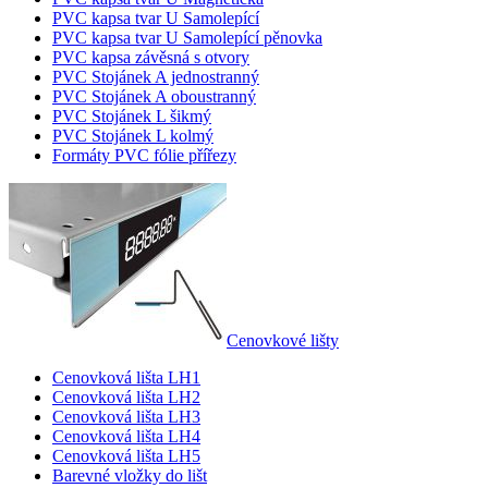
PVC kapsa tvar U Samolepící
PVC kapsa tvar U Samolepící pěnovka
PVC kapsa závěsná s otvory
PVC Stojánek A jednostranný
PVC Stojánek A oboustranný
PVC Stojánek L šikmý
PVC Stojánek L kolmý
Formáty PVC fólie přířezy
Cenovkové lišty
Cenovková lišta LH1
Cenovková lišta LH2
Cenovková lišta LH3
Cenovková lišta LH4
Cenovková lišta LH5
Barevné vložky do lišt