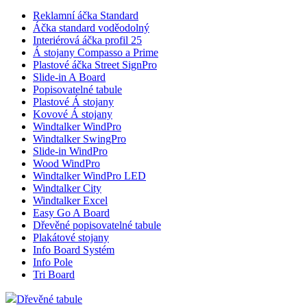
Reklamní áčka Standard
Áčka standard voděodolný
Interiérová áčka profil 25
Á stojany Compasso a Prime
Plastové áčka Street SignPro
Slide-in A Board
Popisovatelné tabule
Plastové Á stojany
Kovové Á stojany
Windtalker WindPro
Windtalker SwingPro
Slide-in WindPro
Wood WindPro
Windtalker WindPro LED
Windtalker City
Windtalker Excel
Easy Go A Board
Dřevěné popisovatelné tabule
Plakátové stojany
Info Board Systém
Info Pole
Tri Board
Dřevěné tabule