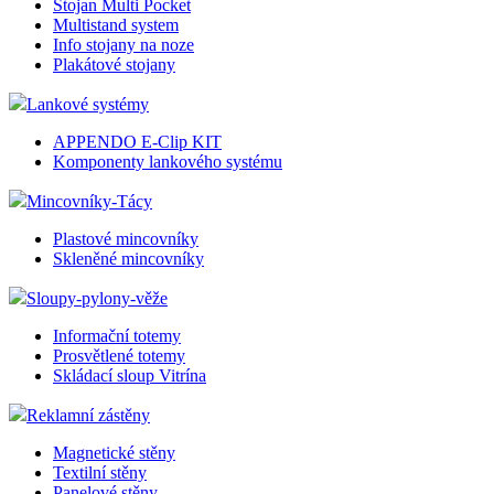
Stojan Multi Pocket
Multistand system
Info stojany na noze
Plakátové stojany
Lankové systémy
APPENDO E-Clip KIT
Komponenty lankového systému
Mincovníky-Tácy
Plastové mincovníky
Skleněné mincovníky
Sloupy-pylony-věže
Informační totemy
Prosvětlené totemy
Skládací sloup Vitrína
Reklamní zástěny
Magnetické stěny
Textilní stěny
Panelové stěny