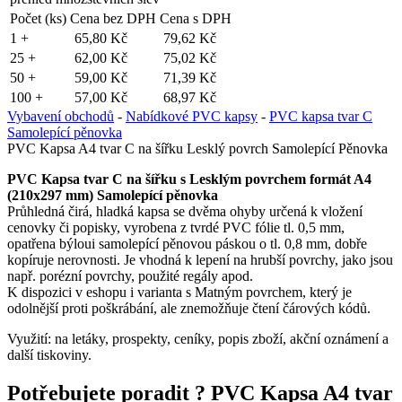
Počet (ks)
Cena bez DPH
Cena s DPH
1 +
65,80 Kč
79,62 Kč
25 +
62,00 Kč
75,02 Kč
50 +
59,00 Kč
71,39 Kč
100 +
57,00 Kč
68,97 Kč
Vybavení obchodů
-
Nabídkové PVC kapsy
-
PVC kapsa tvar C
Samolepící pěnovka
PVC Kapsa A4 tvar C na šířku Lesklý povrch Samolepící Pěnovka
PVC Kapsa tvar C na šířku s Lesklým povrchem formát A4
(210x297 mm) Samolepící pěnovka
Průhledná čirá, hladká kapsa se dvěma ohyby určená k vložení
cenovky či popisky, vyrobena z tvrdé PVC fólie tl. 0,5 mm,
opatřena býloui samolepící pěnovou páskou o tl. 0,8 mm, dobře
kopíruje nerovnosti. Je vhodná k lepení na hrubší povrchy, jako jsou
např. porézní povrchy, použité regály apod.
K dispozici v eshopu i varianta s Matným povrchem, který je
odolnější proti poškrábání, ale znemožňuje čtení čárových kódů.
Využití: na letáky, prospekty, ceníky, popis zboží, akční oznámení a
další tiskoviny.
Potřebujete poradit ?
PVC Kapsa A4 tvar