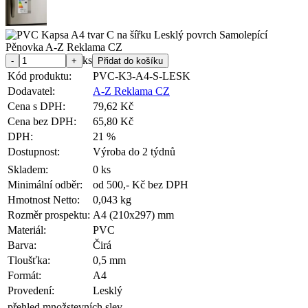
ks
Kód produktu:
PVC-K3-A4-S-LESK
Dodavatel:
A-Z Reklama CZ
Cena s DPH:
79,62 Kč
Cena bez DPH:
65,80 Kč
DPH:
21 %
Dostupnost:
Výroba do 2 týdnů
Skladem:
0 ks
Minimální odběr:
od 500,- Kč bez DPH
Hmotnost Netto:
0,043 kg
Rozměr prospektu:
A4 (210x297) mm
Materiál:
PVC
Barva:
Čirá
Tloušťka:
0,5 mm
Formát:
A4
Provedení:
Lesklý
přehled množstevních slev