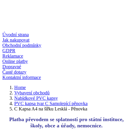
Úvodní strana
Jak nakupovat
Obchodní podmínky
GDPR
Reklamace
Online platby
Dopravné
Časté dotazy
Kontaktní informace
Home
Vybavení obchodů
Nabídkové PVC kapsy
PVC kapsa tvar C Samolepící pěnovka
C Kapsa A4 na šířku Lesklá - Pěnovka
Platba převodem se splatností pro státní instituce,
školy, obce a úřady, nemocnice.