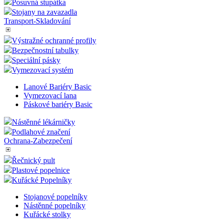
Klecové vozíky a rollkontejnery
Výstražné ochranné profily
Dřevěné boxy
Plastové sudy
Tašky-kufry-pouzdra
Plastové regály
Dřevěné prodejní regály
Posuvná stupátka
Stojany na zavazadla
Transport-Skladování
Výstražné ochranné profily
Bezpečnostní tabulky
Speciální pásky
Vymezovací systém
Lanové Bariéry Basic
Vymezovací lana
Páskové bariéry Basic
Nástěnné lékárničky
Podlahové značení
Ochrana-Zabezpečení