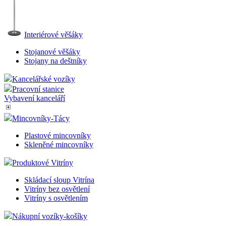
Interiérové věšáky
Stojanové věšáky
Stojany na deštníky
Kancelářské vozíky
Pracovní stanice
Vybavení kanceláří
Mincovníky-Tácy
Plastové mincovníky
Skleněné mincovníky
Produktové Vitríny
Skládací sloup Vitrína
Vitríny bez osvětlení
Vitríny s osvětlením
Nákupní vozíky-košíky