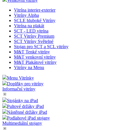
Venkovní vitríny
Vitrína interier-exterier
Vitríny Alpha
SCLE hluboké Vitríny
Vitrína na plakát
SCT - LED vitrína
SCT Vitríny Premium
SCT Vitríny Světelné
Stojan pro SCT a SCL vitríny
M&T Tenké vitríny
M&T venkovní vitríny
M&T Plakátové vitríny
Vitríny na Menu
Menu Vitrínky
Doplňky pro vitríny
Informační vitríny
Stojánky na iPad
Pultové držáky iPad
Nástěnné držáky iPad
Podlahové iPad stojany
Multimediální stojany