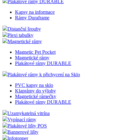
Plakátové rámy DURABLE
Kapsy na informace
Rámy Duraframe
Distanční šrouby
Plexi tabulky
Magnetické rámy
Magnetic Pet Pocket
Magnetické rámy
Plakátové rámy DURABLE
Plakátové rámy k přichycení na Sklo
PVC kapsy na sklo
Klaprámy do výlohy
Magnetické rámečky
Plakátové rámy DURABLE
Uzamykatelná vitrína
Vypínací rámy
Plakátové lišty POS
Bannerové lišty
Infotopper