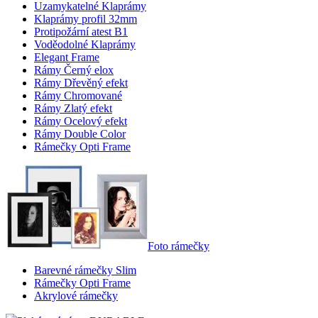
Uzamykatelné Klaprámy
Klaprámy profil 32mm
Protipožární atest B1
Voděodolné Klaprámy
Elegant Frame
Rámy Černý elox
Rámy Dřevěný efekt
Rámy Chromované
Rámy Zlatý efekt
Rámy Ocelový efekt
Rámy Double Color
Rámečky Opti Frame
Foto rámečky
Barevné rámečky Slim
Rámečky Opti Frame
Akrylové rámečky