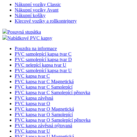
Nákupní vozíky Classic
Nákupní vozíky Avant
Nákupní košíky
Klecové vozíky a rollkontejnery
Posuvná stupátka
Nabídkové PVC kapsy
Pouzdra na informace
PVC samolepící kapsa tvar C
PVC samolepící kapsa tvar D
PVC nelepící kapsa tvar U
PVC samolepící kapsa tvar U
PVC kapsa tvar C
PVC kapsa tvar C Magnetická
PVC kapsa tvar C Samolepící
PVC kapsa tvar C Samolepící pěnovka
PVC kapsa závěsná
PVC kapsa tvar O
PVC kapsa tvar O Magnetická
PVC kapsa tvar O Samolepící
PVC kapsa tvar O Samolepící pěnovka
PVC kapsa závěsná nýtovaná
PVC kapsa tvar U
PVC kapsa tvar U Magnetická