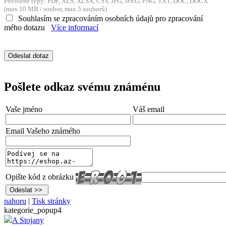
Povolené typy: PDF, XLS, XLSX, CSV, JPG, JPEG, PNG, TXT, DOC, DOCX
(max 10 MB / soubor, max 5 souborů)
Souhlasím se zpracováním osobních údajů pro zpracování
mého dotazu
Více informací
Pošlete odkaz svému známénu
Vaše jméno
Váš email
Email Vašeho známého
Opište kód z obrázku
nahoru
|
Tisk stránky
kategorie_popup4
A Stojany