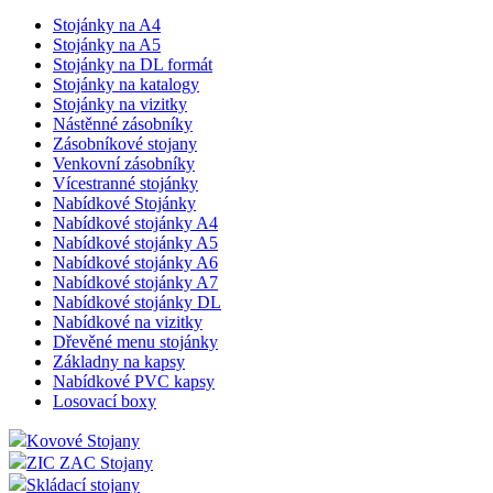
Stojánky na A4
Stojánky na A5
Stojánky na DL formát
Stojánky na katalogy
Stojánky na vizitky
Nástěnné zásobníky
Zásobníkové stojany
Venkovní zásobníky
Vícestranné stojánky
Nabídkové Stojánky
Nabídkové stojánky A4
Nabídkové stojánky A5
Nabídkové stojánky A6
Nabídkové stojánky A7
Nabídkové stojánky DL
Nabídkové na vizitky
Dřevěné menu stojánky
Základny na kapsy
Nabídkové PVC kapsy
Losovací boxy
Kovové Stojany
ZIC ZAC Stojany
Skládací stojany