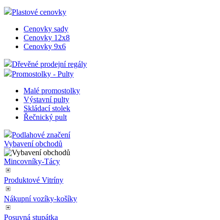
Plastové cenovky
Cenovky sady
Cenovky 12x8
Cenovky 9x6
Dřevěné prodejní regály
Promostolky - Pulty
Malé promostolky
Výstavní pulty
Skládací stolek
Řečnický pult
Podlahové značení
Vybavení obchodů
Mincovníky-Tácy
Produktové Vitríny
Nákupní vozíky-košíky
Posuvná stupátka