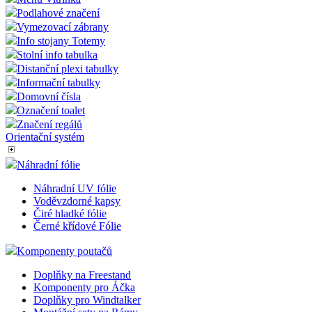
Podlahové značení
Vymezovací zábrany
Info stojany Totemy
Stolní info tabulka
Distanční plexi tabulky
Informační tabulky
Domovní čísla
Označení toalet
Značení regálů
Orientační systém
Náhradní fólie
Náhradní UV fólie
Voděvzdorné kapsy
Čiré hladké fólie
Černé křídové Fólie
Komponenty poutačů
Doplňky na Freestand
Komponenty pro Áčka
Doplňky pro Windtalker