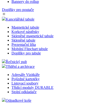
Bannery do rollup
Doplňky pro poutače
Kancelářské tabule
Magnetické tabule
Korkové nástěnky
Skleněné magnetické tabule
Skleněné tabule
Prezentační lišta
Mobilní Flipchart tabule
Doplňky pro tabule
Řečnický pult
Třídění a archivace
Adresáře Vizitkáře
Pojízdné kartotéky
Listovací soubory
Třídící moduly DURABLE
Stolní odkladače
Odpadkové koše