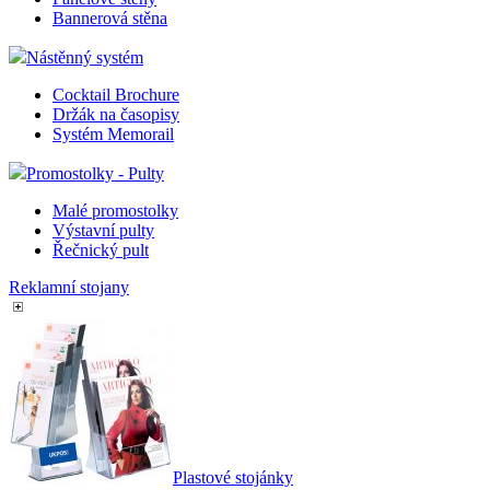
Bannerová stěna
Nástěnný systém
Cocktail Brochure
Držák na časopisy
Systém Memorail
Promostolky - Pulty
Malé promostolky
Výstavní pulty
Řečnický pult
Reklamní stojany
Plastové stojánky