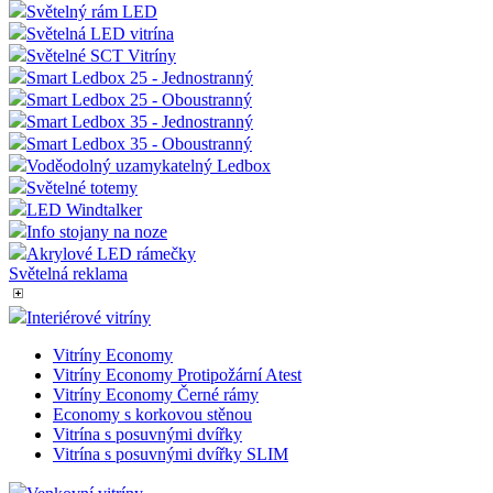
Světelný rám LED
Světelná LED vitrína
Světelné SCT Vitríny
Smart Ledbox 25 - Jednostranný
Smart Ledbox 25 - Oboustranný
Smart Ledbox 35 - Jednostranný
Smart Ledbox 35 - Oboustranný
Voděodolný uzamykatelný Ledbox
Světelné totemy
LED Windtalker
Info stojany na noze
Akrylové LED rámečky
Světelná reklama
Interiérové vitríny
Vitríny Economy
Vitríny Economy Protipožární Atest
Vitríny Economy Černé rámy
Economy s korkovou stěnou
Vitrína s posuvnými dvířky
Vitrína s posuvnými dvířky SLIM