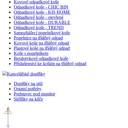
Kovové odpadkové koše
Odpadkové koše - CHIC BIN
Odpadkové koše - KIS HOME
Odpadkové koše - otevřené
Odpadkové koše - DURABLE
Odpadkové koše - TREND
Samozhášecí popelníkové koše
Popelnice na tříděný odpad
Kovové koše na tříděný odpad
Plastové koše na tříděný odpad
Koše s popelníkem
Bezdotykové odpadkové koše
Příslušenství ke košům na tříděný odpad
Kancelářské doplňky
Doplňky na stůl
Ostatní potřeby
Podstavec pod monitor
Skříňky na klíče