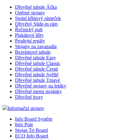
Dřevěné tabule Áčka
Opěrné stojany
Stolní křídový rámeček
Dřevěný Slide-in rám
Řečnický pult
Plakátové lišty
Prodejní regály
Stojany na zavazadla
Bezrámové tabule
Dřevěné tabule Easy
Dřevěné tabule Classic
Dřevěné tabule Černé
Dřevěné tabule Světlé
Dřevěné tabule Tmavé
Dřevěné stojany na letáky
Dřevěné menu stojánky
Dřevěné boxy
Informační stojany
Info Board Systém
Info Pole
Stojan Tri Board
ECO Info Board