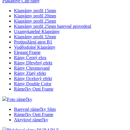
Plakátové Clip rámy
Klaprámy profil 15mm
Klaprámy profil 20mm
Klaprámy profil 25mm
Klaprámy profil 25mm barevné provedení
Uzamykatelné Klaprámy
Klaprámy profil 32mm
Protipožární atest B1
Voděodolné Klaprámy
Elegant Frame
Rámy Černý elox
Rámy Dřevěný efekt
Rámy Chromované
Rámy Zlatý efekt
Rámy Ocelový efekt
Rámy Double Color
Rámečky Opti Frame
Foto rámečky
Barevné rámečky Slim
Rámečky Opti Frame
Akrylové rámečky