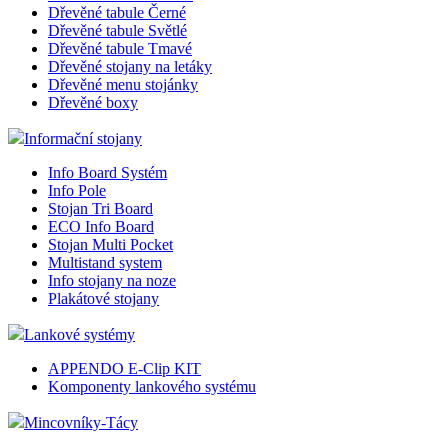
Dřevěné tabule Černé
Dřevěné tabule Světlé
Dřevěné tabule Tmavé
Dřevěné stojany na letáky
Dřevěné menu stojánky
Dřevěné boxy
Informační stojany
Info Board Systém
Info Pole
Stojan Tri Board
ECO Info Board
Stojan Multi Pocket
Multistand system
Info stojany na noze
Plakátové stojany
Lankové systémy
APPENDO E-Clip KIT
Komponenty lankového systému
Mincovníky-Tácy