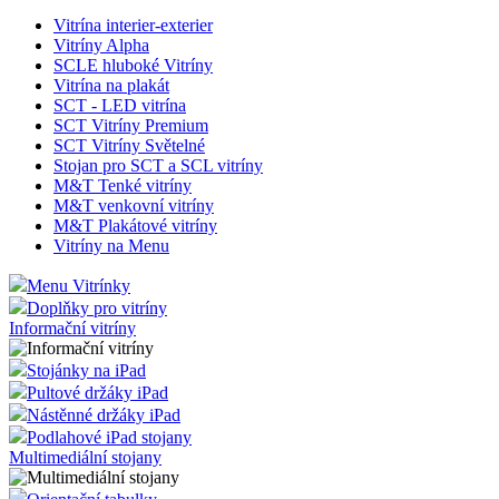
Vitrína interier-exterier
Vitríny Alpha
SCLE hluboké Vitríny
Vitrína na plakát
SCT - LED vitrína
SCT Vitríny Premium
SCT Vitríny Světelné
Stojan pro SCT a SCL vitríny
M&T Tenké vitríny
M&T venkovní vitríny
M&T Plakátové vitríny
Vitríny na Menu
Menu Vitrínky
Doplňky pro vitríny
Informační vitríny
Stojánky na iPad
Pultové držáky iPad
Nástěnné držáky iPad
Podlahové iPad stojany
Multimediální stojany