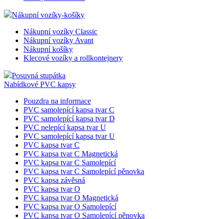
Nákupní vozíky-košíky
Nákupní vozíky Classic
Nákupní vozíky Avant
Nákupní košíky
Klecové vozíky a rollkontejnery
Posuvná stupátka
Nabídkové PVC kapsy
Pouzdra na informace
PVC samolepící kapsa tvar C
PVC samolepící kapsa tvar D
PVC nelepící kapsa tvar U
PVC samolepící kapsa tvar U
PVC kapsa tvar C
PVC kapsa tvar C Magnetická
PVC kapsa tvar C Samolepící
PVC kapsa tvar C Samolepící pěnovka
PVC kapsa závěsná
PVC kapsa tvar O
PVC kapsa tvar O Magnetická
PVC kapsa tvar O Samolepící
PVC kapsa tvar O Samolepící pěnovka