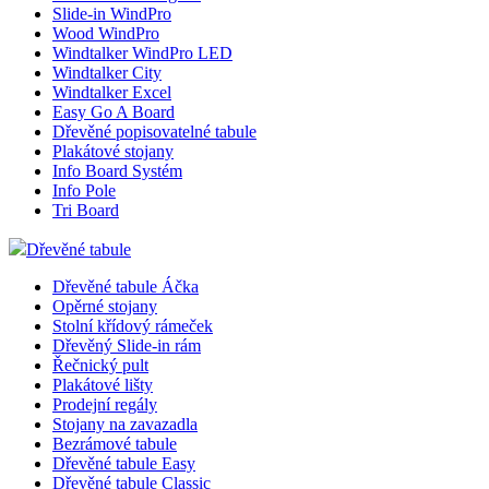
Slide-in WindPro
Wood WindPro
Windtalker WindPro LED
Windtalker City
Windtalker Excel
Easy Go A Board
Dřevěné popisovatelné tabule
Plakátové stojany
Info Board Systém
Info Pole
Tri Board
Dřevěné tabule
Dřevěné tabule Áčka
Opěrné stojany
Stolní křídový rámeček
Dřevěný Slide-in rám
Řečnický pult
Plakátové lišty
Prodejní regály
Stojany na zavazadla
Bezrámové tabule
Dřevěné tabule Easy
Dřevěné tabule Classic