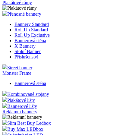
Plakátové rámy
Přenosné bannery
Bannery Standard
Roll Up Standard
Roll Up Exclusive
Bannerová stěna
X Bannery
Stolní Banner
Příslušenství
Street banner
Monster Frame
Bannerová stěna
Kombinované stojany
Plakátové lišty
Bannerové lišty
Reklamní bannery
Slim Best Buy Ledbox
Buy Max LEDbox