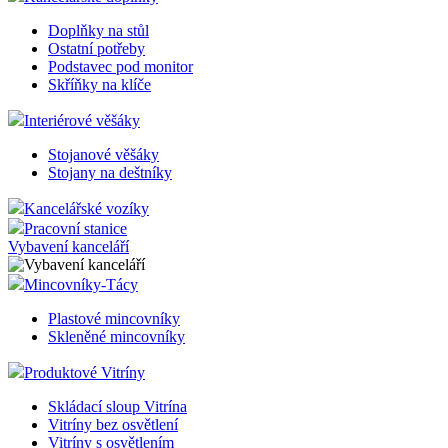
Doplňky na stůl
Ostatní potřeby
Podstavec pod monitor
Skříňky na klíče
Interiérové věšáky
Stojanové věšáky
Stojany na deštníky
Kancelářské vozíky
Pracovní stanice
Vybavení kanceláří
Mincovníky-Tácy
Plastové mincovníky
Skleněné mincovníky
Produktové Vitríny
Skládací sloup Vitrína
Vitríny bez osvětlení
Vitríny s osvětlením