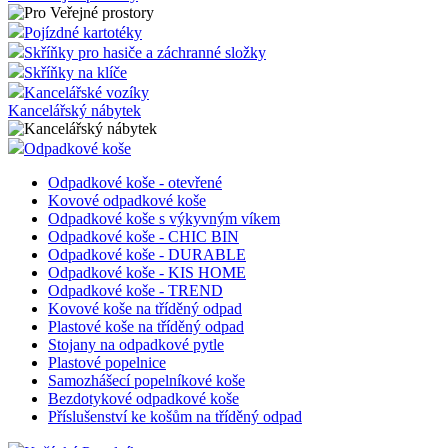
Pojízdné kartotéky
Skříňky pro hasiče a záchranné složky
Skříňky na klíče
Kancelářské vozíky
Kancelářský nábytek
Odpadkové koše
Odpadkové koše - otevřené
Kovové odpadkové koše
Odpadkové koše s výkyvným víkem
Odpadkové koše - CHIC BIN
Odpadkové koše - DURABLE
Odpadkové koše - KIS HOME
Odpadkové koše - TREND
Kovové koše na tříděný odpad
Plastové koše na tříděný odpad
Stojany na odpadkové pytle
Plastové popelnice
Samozhášecí popelníkové koše
Bezdotykové odpadkové koše
Příslušenství ke košům na tříděný odpad