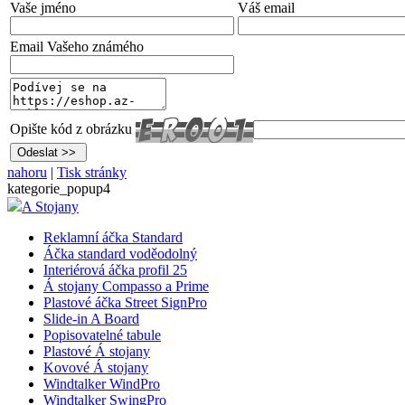
Vaše jméno
Váš email
Email Vašeho známého
Opište kód z obrázku
nahoru
|
Tisk stránky
kategorie_popup4
A Stojany
Reklamní áčka Standard
Áčka standard voděodolný
Interiérová áčka profil 25
Á stojany Compasso a Prime
Plastové áčka Street SignPro
Slide-in A Board
Popisovatelné tabule
Plastové Á stojany
Kovové Á stojany
Windtalker WindPro
Windtalker SwingPro