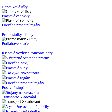
Cenovkové lišty
Plastové cenovky
Dřevěné prodejní regály
Promostolky - Pulty
Podlahové značení
Klecové vozíky a rollkontejnery
Výstražné ochranné profily
Dřevěné boxy
Plastové sudy
Tašky-kufry-pouzdra
Plastové regály
Dřevěné prodejní regály
Posuvná stupátka
Stojany na zavazadla
Transport-Skladování
Výstražné ochranné profily
Bezpečnostní tabulky