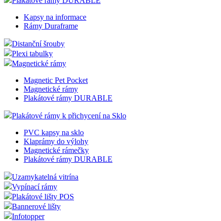
Plakátové rámy DURABLE
Kapsy na informace
Rámy Duraframe
Distanční šrouby
Plexi tabulky
Magnetické rámy
Magnetic Pet Pocket
Magnetické rámy
Plakátové rámy DURABLE
Plakátové rámy k přichycení na Sklo
PVC kapsy na sklo
Klaprámy do výlohy
Magnetické rámečky
Plakátové rámy DURABLE
Uzamykatelná vitrína
Vypínací rámy
Plakátové lišty POS
Bannerové lišty
Infotopper