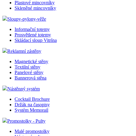
Plastové mincovníky
Skleněné mincovníky
Sloupy-pylony-věže
Informační totemy
Prosvětlené totemy
Skládací sloup Vitrína
Reklamní zástěny
Magnetické stěny
Textilní stěny
Panelové stěny
Bannerová stěna
Nástěnný systém
Cocktail Brochure
Držák na časopisy
Systém Memorail
Promostolky - Pulty
Malé promostolky