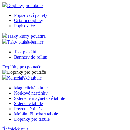
Doplňky pro tabule
Popisovací panely
Ostatní doplňky
Popisovače
Tašky-kufry-pouzdra
Tisky plakát-banner
Tisk plakátů
Bannery do rollup
Doplňky pro poutače
Kancelářské tabule
Magnetické tabule
Korkové nástěnky
Skleněné magnetické tabule
Skleněné tabule
Prezentační lišta
Mobilní Flipchart tabule
Doplňky pro tabule
Řečnický pult