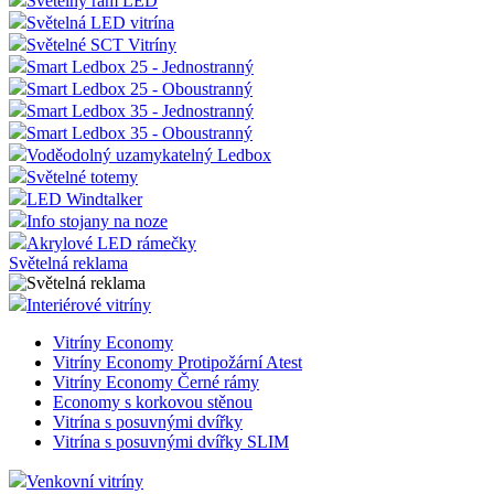
Světelný rám LED
Světelná LED vitrína
Světelné SCT Vitríny
Smart Ledbox 25 - Jednostranný
Smart Ledbox 25 - Oboustranný
Smart Ledbox 35 - Jednostranný
Smart Ledbox 35 - Oboustranný
Voděodolný uzamykatelný Ledbox
Světelné totemy
LED Windtalker
Info stojany na noze
Akrylové LED rámečky
Světelná reklama
Interiérové vitríny
Vitríny Economy
Vitríny Economy Protipožární Atest
Vitríny Economy Černé rámy
Economy s korkovou stěnou
Vitrína s posuvnými dvířky
Vitrína s posuvnými dvířky SLIM
Venkovní vitríny