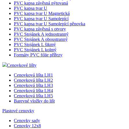
PVC kapsa závěsná nýtovaná
PVC kapsa tvar U
PVC kapsa tvar U Magnetická
PVC kapsa tvar U Samolepící
PVC kapsa tvar U Samolepící pěnovka
PVC kapsa závěsná s otvory
PVC Stojánek A jednostranný
PVC Stojánek A oboustranný
PVC Stojánek L šikmý
PVC Stojánek L kolmý
Formáty PVC fólie přířezy
Cenovkové lišty
Cenovková lišta LH1
Cenovková lišta LH2
Cenovková lišta LH3
Cenovková lišta LH4
Cenovková lišta LH5
Barevné vložky do lišt
Plastové cenovky
Cenovky sady
Cenovky 12x8