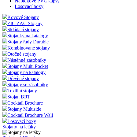
Nabídkové PVC kapsy
Losovací boxy
Kovové Stojany
ZIC ZAC Stojany
Skládací stojany
Stojánky na katalogy
Stojany řady Durable
Kombinované stojany
Otočné stojany
Nástěnné zásobníky
Stojany Multi Pocket
Stojany na katalogy
Dřevěné stojany
Stojany se zásobníky
Textilní stojany
Stojan BRT
Cocktail Brochure
Stojany Multiside
Cocktail Brochure Wall
Losovací boxy
Stojany na letáky