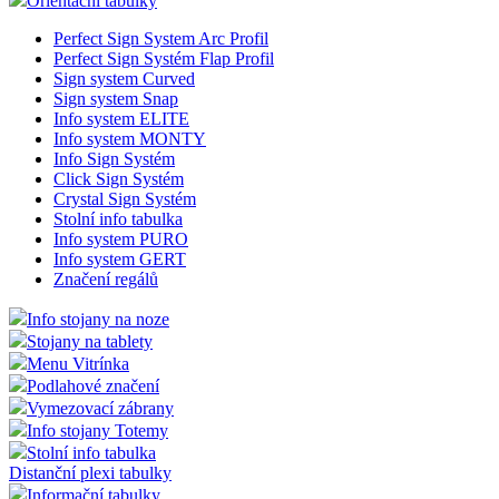
Orientační tabulky
Perfect Sign System Arc Profil
Perfect Sign Systém Flap Profil
Sign system Curved
Sign system Snap
Info system ELITE
Info system MONTY
Info Sign Systém
Click Sign Systém
Crystal Sign Systém
Stolní info tabulka
Info system PURO
Info system GERT
Značení regálů
Info stojany na noze
Stojany na tablety
Menu Vitrínka
Podlahové značení
Vymezovací zábrany
Info stojany Totemy
Stolní info tabulka
Distanční plexi tabulky
Informační tabulky