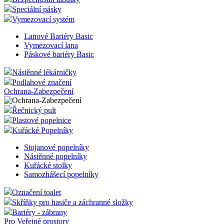
Speciální pásky
Vymezovací systém
Lanové Bariéry Basic
Vymezovací lana
Páskové bariéry Basic
Nástěnné lékárničky
Podlahové značení
Ochrana-Zabezpečení
Řečnický pult
Plastové popelnice
Kuřácké Popelníky
Stojanové popelníky
Nástěnné popelníky
Kuřácké stolky
Samozhášecí popelníky
Označení toalet
Skříňky pro hasiče a záchranné složky
Bariéry - zábrany
Pro Veřejné prostory