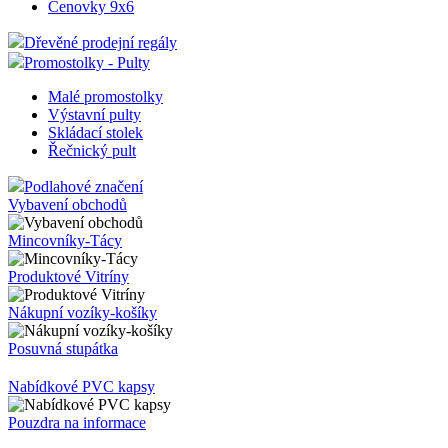
Cenovky 9x6
Dřevěné prodejní regály
Promostolky - Pulty
Malé promostolky
Výstavní pulty
Skládací stolek
Řečnický pult
Podlahové značení
Vybavení obchodů
Mincovníky-Tácy
Produktové Vitríny
Nákupní vozíky-košíky
Posuvná stupátka
Nabídkové PVC kapsy
Pouzdra na informace