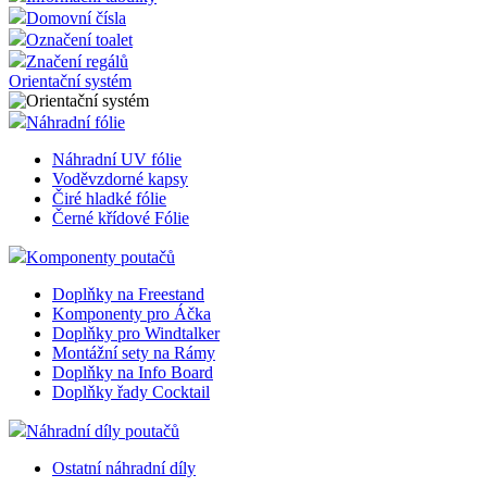
Domovní čísla
Označení toalet
Značení regálů
Orientační systém
Náhradní fólie
Náhradní UV fólie
Voděvzdorné kapsy
Čiré hladké fólie
Černé křídové Fólie
Komponenty poutačů
Doplňky na Freestand
Komponenty pro Áčka
Doplňky pro Windtalker
Montážní sety na Rámy
Doplňky na Info Board
Doplňky řady Cocktail
Náhradní díly poutačů
Ostatní náhradní díly