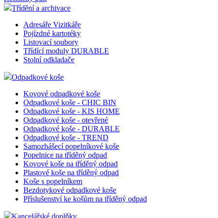
Třídění a archivace
Adresáře Vizitkáře
Pojízdné kartotéky
Listovací soubory
Třídící moduly DURABLE
Stolní odkladače
Odpadkové koše
Kovové odpadkové koše
Odpadkové koše - CHIC BIN
Odpadkové koše - KIS HOME
Odpadkové koše - otevřené
Odpadkové koše - DURABLE
Odpadkové koše - TREND
Samozhášecí popelníkové koše
Popelnice na tříděný odpad
Kovové koše na tříděný odpad
Plastové koše na tříděný odpad
Koše s popelníkem
Bezdotykové odpadkové koše
Příslušenství ke košům na tříděný odpad
Kancelářské doplňky