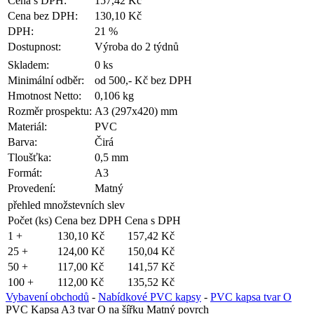
Cena s DPH:
157,42 Kč
Cena bez DPH:
130,10 Kč
DPH:
21 %
Dostupnost:
Výroba do 2 týdnů
Skladem:
0 ks
Minimální odběr:
od 500,- Kč bez DPH
Hmotnost Netto:
0,106 kg
Rozměr prospektu:
A3 (297x420) mm
Materiál:
PVC
Barva:
Čirá
Tloušťka:
0,5 mm
Formát:
A3
Provedení:
Matný
přehled množstevních slev
Počet (ks)
Cena bez DPH
Cena s DPH
1 +
130,10 Kč
157,42 Kč
25 +
124,00 Kč
150,04 Kč
50 +
117,00 Kč
141,57 Kč
100 +
112,00 Kč
135,52 Kč
Vybavení obchodů
-
Nabídkové PVC kapsy
-
PVC kapsa tvar O
PVC Kapsa A3 tvar O na šířku Matný povrch