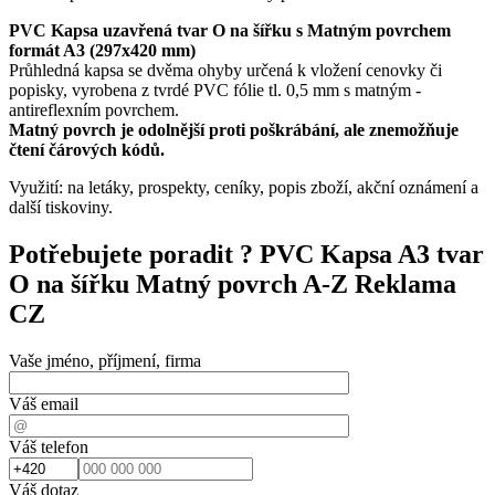
PVC Kapsa uzavřená tvar O na šířku s Matným povrchem
formát A3 (297x420 mm)
Průhledná kapsa se dvěma ohyby určená k vložení cenovky či
popisky, vyrobena z tvrdé PVC fólie tl. 0,5 mm s matným -
antireflexním povrchem.
Matný povrch je odolnější proti poškrábání, ale znemožňuje
čtení čárových kódů.
Využití: na letáky, prospekty, ceníky, popis zboží, akční oznámení a
další tiskoviny.
Potřebujete poradit ?
PVC Kapsa A3 tvar
O na šířku Matný povrch A-Z Reklama
CZ
Vaše jméno, příjmení, firma
Váš email
Váš telefon
Váš dotaz