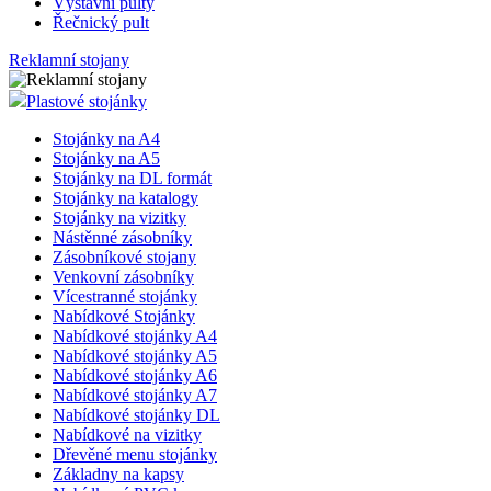
Výstavní pulty
Řečnický pult
Reklamní stojany
Plastové stojánky
Stojánky na A4
Stojánky na A5
Stojánky na DL formát
Stojánky na katalogy
Stojánky na vizitky
Nástěnné zásobníky
Zásobníkové stojany
Venkovní zásobníky
Vícestranné stojánky
Nabídkové Stojánky
Nabídkové stojánky A4
Nabídkové stojánky A5
Nabídkové stojánky A6
Nabídkové stojánky A7
Nabídkové stojánky DL
Nabídkové na vizitky
Dřevěné menu stojánky
Základny na kapsy