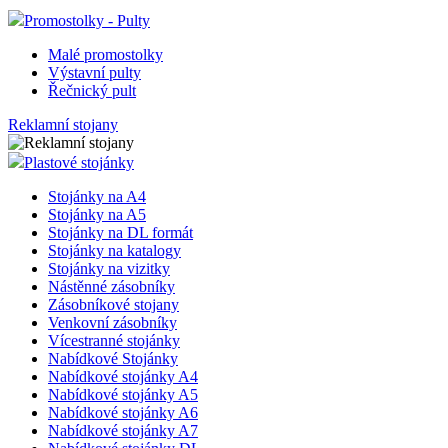
Promostolky - Pulty
Malé promostolky
Výstavní pulty
Řečnický pult
Reklamní stojany
Plastové stojánky
Stojánky na A4
Stojánky na A5
Stojánky na DL formát
Stojánky na katalogy
Stojánky na vizitky
Nástěnné zásobníky
Zásobníkové stojany
Venkovní zásobníky
Vícestranné stojánky
Nabídkové Stojánky
Nabídkové stojánky A4
Nabídkové stojánky A5
Nabídkové stojánky A6
Nabídkové stojánky A7