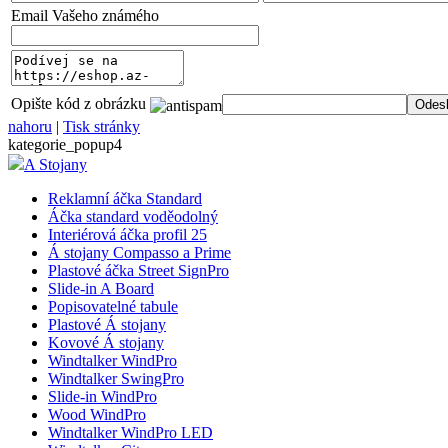
Email Vašeho známého
Opište kód z obrázku
nahoru
|
Tisk stránky
kategorie_popup4
A Stojany
Reklamní áčka Standard
Áčka standard voděodolný
Interiérová áčka profil 25
Á stojany Compasso a Prime
Plastové áčka Street SignPro
Slide-in A Board
Popisovatelné tabule
Plastové Á stojany
Kovové Á stojany
Windtalker WindPro
Windtalker SwingPro
Slide-in WindPro
Wood WindPro
Windtalker WindPro LED