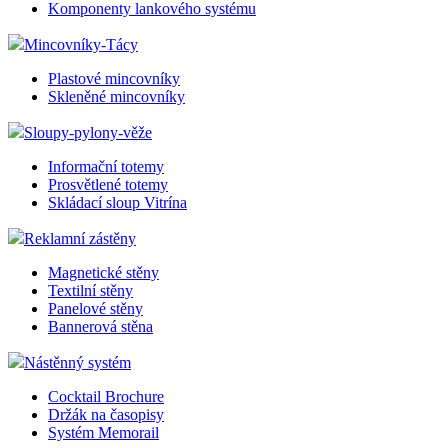
Komponenty lankového systému
Mincovníky-Tácy
Plastové mincovníky
Skleněné mincovníky
Sloupy-pylony-věže
Informační totemy
Prosvětlené totemy
Skládací sloup Vitrína
Reklamní zástěny
Magnetické stěny
Textilní stěny
Panelové stěny
Bannerová stěna
Nástěnný systém
Cocktail Brochure
Držák na časopisy
Systém Memorail