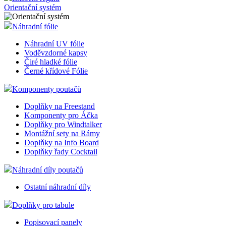
Orientační systém
Náhradní fólie
Náhradní UV fólie
Voděvzdorné kapsy
Čiré hladké fólie
Černé křídové Fólie
Komponenty poutačů
Doplňky na Freestand
Komponenty pro Áčka
Doplňky pro Windtalker
Montážní sety na Rámy
Doplňky na Info Board
Doplňky řady Cocktail
Náhradní díly poutačů
Ostatní náhradní díly
Doplňky pro tabule
Popisovací panely