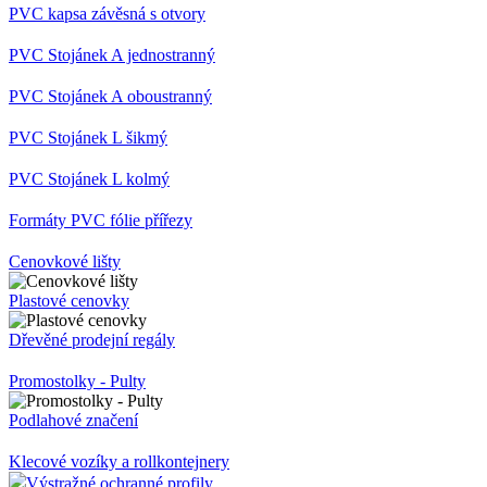
PVC kapsa tvar U Magnetická
PVC kapsa tvar U Samolepící
PVC kapsa tvar U Samolepící pěnovka
PVC kapsa závěsná s otvory
PVC Stojánek A jednostranný
PVC Stojánek A oboustranný
PVC Stojánek L šikmý
PVC Stojánek L kolmý
Formáty PVC fólie přířezy
Cenovkové lišty
Plastové cenovky
Dřevěné prodejní regály