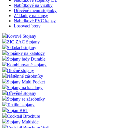
Nabídkové stojánky DL
Nabídkové na vizitky
Dřevěné menu stojánky
Základny na kapsy
Nabídkové PVC kapsy
Losovací boxy
Kovové Stojany
ZIC ZAC Stojany
Skládací stojany
Stojánky na katalogy
Stojany řady Durable
Kombinované stojany
Otočné stojany
Nástěnné zásobníky
Stojany Multi Pocket
Stojany na katalogy
Dřevěné stojany
Stojany se zásobníky
Textilní stojany
Stojan BRT
Cocktail Brochure
Stojany Multiside
Cocktail Brochure Wall