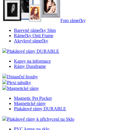
Foto rámečky
Barevné rámečky Slim
Rámečky Opti Frame
Akrylové rámečky
Plakátové rámy DURABLE
Kapsy na informace
Rámy Duraframe
Distanční šrouby
Plexi tabulky
Magnetické rámy
Magnetic Pet Pocket
Magnetické rámy
Plakátové rámy DURABLE
Plakátové rámy k přichycení na Sklo
PVC kapsy na sklo