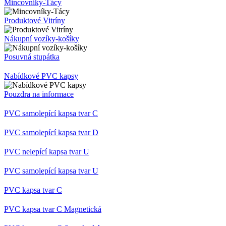
Výstavní pulty
Skládací stolek
Řečnický pult
Podlahové značení
Vybavení obchodů
Mincovníky-Tácy
Produktové Vitríny
Nákupní vozíky-košíky
Posuvná stupátka
Nabídkové PVC kapsy
Pouzdra na informace
PVC samolepící kapsa tvar C
PVC samolepící kapsa tvar D
PVC nelepící kapsa tvar U