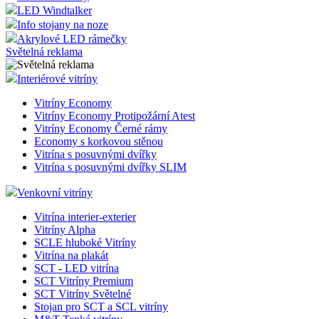
LED Windtalker
Info stojany na noze
Akrylové LED rámečky
Světelná reklama
Interiérové vitríny
Vitríny Economy
Vitríny Economy Protipožární Atest
Vitríny Economy Černé rámy
Economy s korkovou stěnou
Vitrína s posuvnými dvířky
Vitrína s posuvnými dvířky SLIM
Venkovní vitríny
Vitrína interier-exterier
Vitríny Alpha
SCLE hluboké Vitríny
Vitrína na plakát
SCT - LED vitrína
SCT Vitríny Premium
SCT Vitríny Světelné
Stojan pro SCT a SCL vitríny