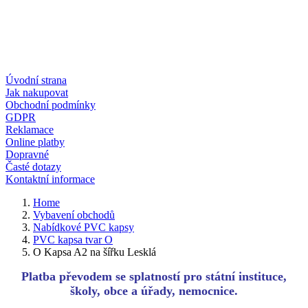
Úvodní strana
Jak nakupovat
Obchodní podmínky
GDPR
Reklamace
Online platby
Dopravné
Časté dotazy
Kontaktní informace
Home
Vybavení obchodů
Nabídkové PVC kapsy
PVC kapsa tvar O
O Kapsa A2 na šířku Lesklá
Platba převodem se splatností pro státní instituce,
školy, obce a úřady, nemocnice.