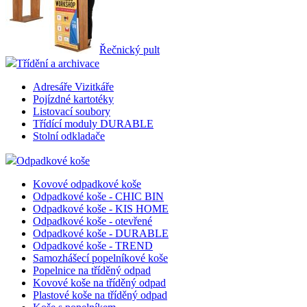
Řečnický pult
Třídění a archivace
Adresáře Vizitkáře
Pojízdné kartotéky
Listovací soubory
Třídící moduly DURABLE
Stolní odkladače
Odpadkové koše
Kovové odpadkové koše
Odpadkové koše - CHIC BIN
Odpadkové koše - KIS HOME
Odpadkové koše - otevřené
Odpadkové koše - DURABLE
Odpadkové koše - TREND
Samozhášecí popelníkové koše
Popelnice na tříděný odpad
Kovové koše na tříděný odpad
Plastové koše na tříděný odpad