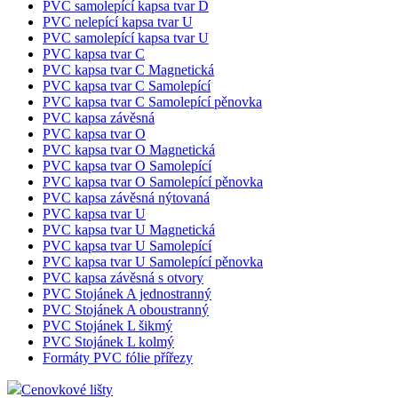
PVC samolepící kapsa tvar D
PVC nelepící kapsa tvar U
PVC samolepící kapsa tvar U
PVC kapsa tvar C
PVC kapsa tvar C Magnetická
PVC kapsa tvar C Samolepící
PVC kapsa tvar C Samolepící pěnovka
PVC kapsa závěsná
PVC kapsa tvar O
PVC kapsa tvar O Magnetická
PVC kapsa tvar O Samolepící
PVC kapsa tvar O Samolepící pěnovka
PVC kapsa závěsná nýtovaná
PVC kapsa tvar U
PVC kapsa tvar U Magnetická
PVC kapsa tvar U Samolepící
PVC kapsa tvar U Samolepící pěnovka
PVC kapsa závěsná s otvory
PVC Stojánek A jednostranný
PVC Stojánek A oboustranný
PVC Stojánek L šikmý
PVC Stojánek L kolmý
Formáty PVC fólie přířezy
Cenovkové lišty