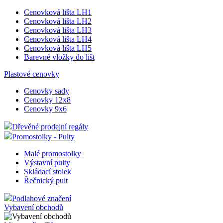
Cenovková lišta LH1
Cenovková lišta LH2
Cenovková lišta LH3
Cenovková lišta LH4
Cenovková lišta LH5
Barevné vložky do lišt
Plastové cenovky
Cenovky sady
Cenovky 12x8
Cenovky 9x6
Dřevěné prodejní regály
Promostolky - Pulty
Malé promostolky