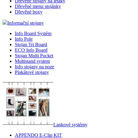
Dřevěné stojany na letáky
Dřevěné menu stojánky
Dřevěné boxy
Informační stojany
Info Board Systém
Info Pole
Stojan Tri Board
ECO Info Board
Stojan Multi Pocket
Multistand system
Info stojany na noze
Plakátové stojany
Lankové systémy
APPENDO E-Clip KIT