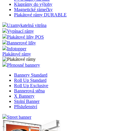
Klaprámy do výlohy
Magnetické rámečky
Plakátové rámy DURABLE
Uzamykatelná vitrína
Vypínací rámy
Plakátové lišty POS
Bannerové lišty
Infotopper
Plakátové rámy
Přenosné bannery
Bannery Standard
Roll Up Standard
Roll Up Exclusive
Bannerová stěna
X Bannery
Stolní Banner
Příslušenství
Street banner