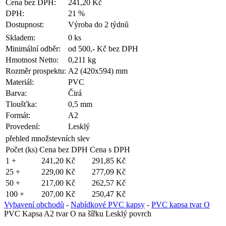
Cena bez DPH:
241,20 Kč
DPH:
21 %
Dostupnost:
Výroba do 2 týdnů
Skladem:
0 ks
Minimální odběr:
od 500,- Kč bez DPH
Hmotnost Netto:
0,211 kg
Rozměr prospektu:
A2 (420x594) mm
Materiál:
PVC
Barva:
Čirá
Tloušťka:
0,5 mm
Formát:
A2
Provedení:
Lesklý
přehled množstevních slev
Počet (ks)
Cena bez DPH
Cena s DPH
1 +
241,20 Kč
291,85 Kč
25 +
229,00 Kč
277,09 Kč
50 +
217,00 Kč
262,57 Kč
100 +
207,00 Kč
250,47 Kč
Vybavení obchodů
-
Nabídkové PVC kapsy
-
PVC kapsa tvar O
PVC Kapsa A2 tvar O na šířku Lesklý povrch