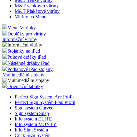
M&T Tenké vitríny
M&T venkovní vitríny
M&T Plakátové vitríny
Vitríny na Menu
Menu Vitrínky
Doplňky pro vitríny
Informační vitríny
Stojánky na iPad
Pultové držáky iPad
Nástěnné držáky iPad
Podlahové iPad stojany
Multimediální stojany
Orientační tabulky
Perfect Sign System Arc Profil
Perfect Sign Systém Flap Profil
Sign system Curved
Sign system Snap
Info system ELITE
Info system MONTY
Info Sign Systém
Click Sign Systém