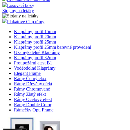
Losovací boxy
Stojany na letáky
Plakátové Clip rámy
Klaprámy profil 15mm
Klaprámy profil 20mm
Klaprámy profil 25mm
Klaprámy profil 25mm barevné provedení
Uzamykatelné Klaprámy
Klaprámy profil 32mm
Protipožární atest B1
Voděodolné Klaprámy
Elegant Frame
Rámy Černý elox
Rámy Dřevěný efekt
Rámy Chromované
Rámy Zlatý efekt
Rámy Ocelový efekt
Rámy Double Color
Rámečky Opti Frame