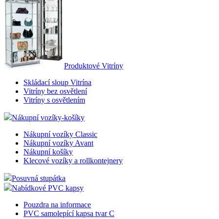
Produktové Vitríny
Skládací sloup Vitrína
Vitríny bez osvětlení
Vitríny s osvětlením
Nákupní vozíky-košíky
Nákupní vozíky Classic
Nákupní vozíky Avant
Nákupní košíky
Klecové vozíky a rollkontejnery
Posuvná stupátka
Nabídkové PVC kapsy
Pouzdra na informace
PVC samolepící kapsa tvar C