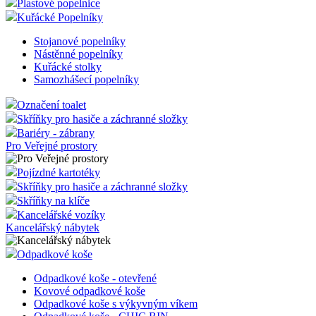
Páskové bariéry Basic
Nástěnné lékárničky
Podlahové značení
Ochrana-Zabezpečení
Řečnický pult
Plastové popelnice
Kuřácké Popelníky
Stojanové popelníky
Nástěnné popelníky
Kuřácké stolky
Samozhášecí popelníky
Označení toalet
Skříňky pro hasiče a záchranné složky
Bariéry - zábrany
Pro Veřejné prostory
Pojízdné kartotéky
Skříňky pro hasiče a záchranné složky
Skříňky na klíče
Kancelářské vozíky