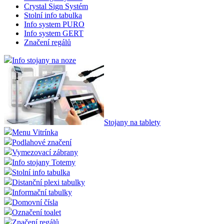
Crystal Sign Systém
Stolní info tabulka
Info system PURO
Info system GERT
Značení regálů
Info stojany na noze
Stojany na tablety
Menu Vitrínka
Podlahové značení
Vymezovací zábrany
Info stojany Totemy
Stolní info tabulka
Distanční plexi tabulky
Informační tabulky
Domovní čísla
Označení toalet
Značení regálů