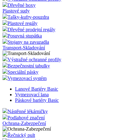
Promostolky - Pulty
Podlahové značení
Klecové vozíky a rollkontejnery
Výstražné ochranné profily
Dřevěné boxy
Plastové sudy
Tašky-kufry-pouzdra
Plastové regály
Dřevěné prodejní regály
Posuvná stupátka
Stojany na zavazadla
Transport-Skladování
Výstražné ochranné profily
Bezpečnostní tabulky
Speciální pásky
Vymezovací systém
Lanové Bariéry Basic
Vymezovací lana