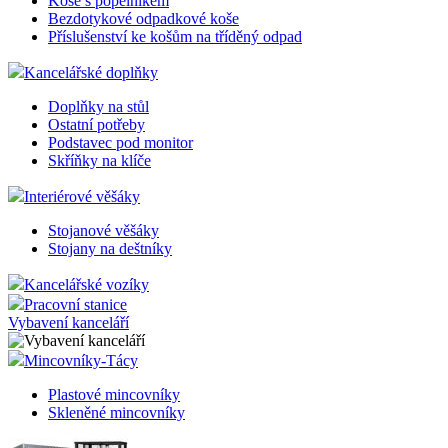
Koše s popelníkem
Bezdotykové odpadkové koše
Příslušenství ke košům na tříděný odpad
Kancelářské doplňky
Doplňky na stůl
Ostatní potřeby
Podstavec pod monitor
Skříňky na klíče
Interiérové věšáky
Stojanové věšáky
Stojany na deštníky
Kancelářské vozíky
Pracovní stanice
Vybavení kanceláří
Mincovníky-Tácy
Plastové mincovníky
Skleněné mincovníky