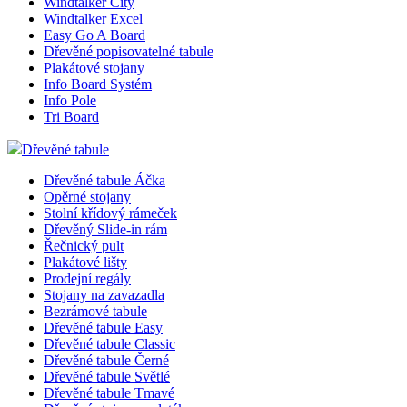
Windtalker City
Windtalker Excel
Easy Go A Board
Dřevěné popisovatelné tabule
Plakátové stojany
Info Board Systém
Info Pole
Tri Board
Dřevěné tabule
Dřevěné tabule Áčka
Opěrné stojany
Stolní křídový rámeček
Dřevěný Slide-in rám
Řečnický pult
Plakátové lišty
Prodejní regály
Stojany na zavazadla
Bezrámové tabule
Dřevěné tabule Easy
Dřevěné tabule Classic
Dřevěné tabule Černé
Dřevěné tabule Světlé
Dřevěné tabule Tmavé