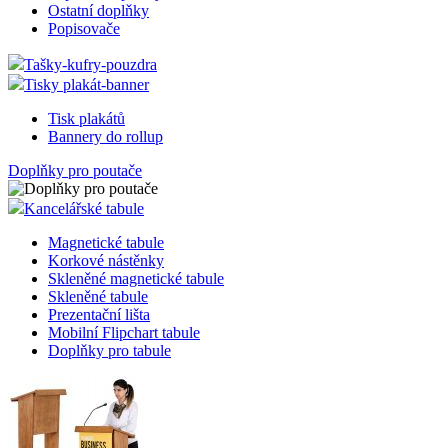
Ostatní doplňky
Popisovače
Tašky-kufry-pouzdra
Tisky plakát-banner
Tisk plakátů
Bannery do rollup
Doplňky pro poutače
Kancelářské tabule
Magnetické tabule
Korkové nástěnky
Skleněné magnetické tabule
Skleněné tabule
Prezentační lišta
Mobilní Flipchart tabule
Doplňky pro tabule