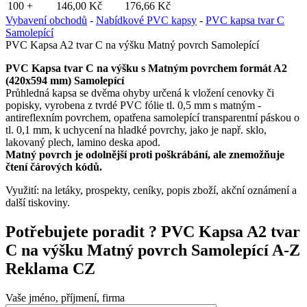
100 +
146,00 Kč
176,66 Kč
Vybavení obchodů
-
Nabídkové PVC kapsy
-
PVC kapsa tvar C
Samolepící
PVC Kapsa A2 tvar C na výšku Matný povrch Samolepící
__cf_bm
PVC Kapsa tvar C na výšku s Matným povrchem formát A2
(420x594 mm) Samolepící
Průhledná kapsa se dvěma ohyby určená k vložení cenovky či
lctpref
popisky, vyrobena z tvrdé PVC fólie tl. 0,5 mm s matným -
antireflexním povrchem, opatřena samolepící transparentní páskou o
tl. 0,1 mm, k uchycení na hladké povrchy, jako je např. sklo,
lakovaný plech, lamino deska apod.
shop5_kosik
Matný povrch je odolnější proti poškrábání, ale znemožňuje
čtení čárových kódů.
udid
Využití: na letáky, prospekty, ceníky, popis zboží, akční oznámení a
další tiskoviny.
Potřebujete poradit ?
PVC Kapsa A2 tvar
C na výšku Matný povrch Samolepící A-Z
Název
Název
Reklama CZ
Název
__Secure-YNID
_ga
__Secure-ROLLO
sid
Vaše jméno, příjmení, firma