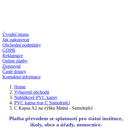
Úvodní strana
Jak nakupovat
Obchodní podmínky
GDPR
Reklamace
Online platby
Dopravné
Časté dotazy
Kontaktní informace
Home
Vybavení obchodů
Nabídkové PVC kapsy
PVC kapsa tvar C Samolepící
C Kapsa A2 na výšku Matná - Samolepící
Platba převodem se splatností pro státní instituce,
školy, obce a úřady, nemocnice.