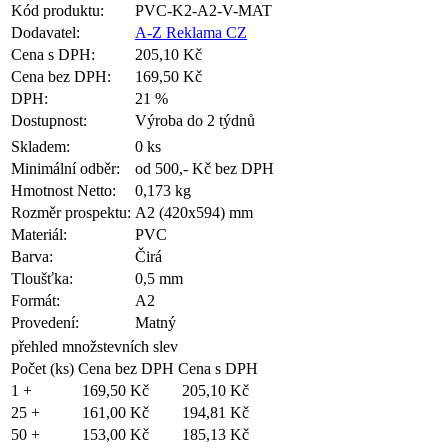
Kód produktu:
PVC-K2-A2-V-MAT
shop5_pocitadlo
Dodavatel:
A-Z Reklama CZ
Cena s DPH:
205,10 Kč
Cena bez DPH:
169,50 Kč
__cf_bm
DPH:
21 %
Dostupnost:
Výroba do 2 týdnů
Skladem:
0 ks
nastav_lang
Minimální odběr:
od 500,- Kč bez DPH
Hmotnost Netto:
0,173 kg
Rozměr prospektu:
A2 (420x594) mm
VISITOR_PRIVACY
Materiál:
PVC
Barva:
Čirá
Tloušťka:
0,5 mm
Formát:
A2
mena
Provedení:
Matný
přehled množstevních slev
CookieScriptCons
Počet (ks)
Cena bez DPH
Cena s DPH
1 +
169,50 Kč
205,10 Kč
25 +
161,00 Kč
194,81 Kč
_dc_gtm_UA-38192
50 +
153,00 Kč
185,13 Kč