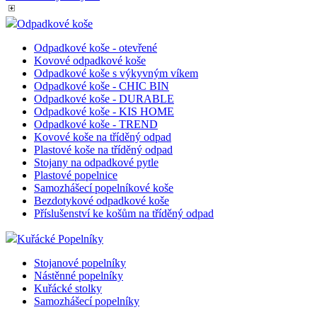
Odpadkové koše
Odpadkové koše - otevřené
Kovové odpadkové koše
Odpadkové koše s výkyvným víkem
Odpadkové koše - CHIC BIN
Odpadkové koše - DURABLE
Odpadkové koše - KIS HOME
Odpadkové koše - TREND
Kovové koše na tříděný odpad
Plastové koše na tříděný odpad
Stojany na odpadkové pytle
Plastové popelnice
Samozhášecí popelníkové koše
Bezdotykové odpadkové koše
Příslušenství ke košům na tříděný odpad
Kuřácké Popelníky
Stojanové popelníky
Nástěnné popelníky
Kuřácké stolky
Samozhášecí popelníky