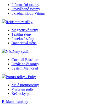
Informační totemy
Prosvětlené totemy
Skládací sloup Vitrína
Reklamní zástěny
Magnetické stěny
Textilní stěny
Panelové stěny
Bannerová stěna
Nástěnný systém
Cocktail Brochure
Držák na časopisy
Systém Memorail
Promostolky - Pulty
Malé promostolky
Výstavní pulty
Řečnický pult
Reklamní stojany