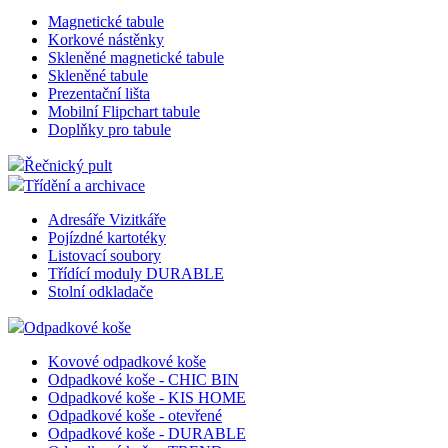
Magnetické tabule
Korkové nástěnky
Skleněné magnetické tabule
Skleněné tabule
Prezentační lišta
Mobilní Flipchart tabule
Doplňky pro tabule
Řečnický pult
Třídění a archivace
Adresáře Vizitkáře
Pojízdné kartotéky
Listovací soubory
Třídící moduly DURABLE
Stolní odkladače
Odpadkové koše
Kovové odpadkové koše
Odpadkové koše - CHIC BIN
Odpadkové koše - KIS HOME
Odpadkové koše - otevřené
Odpadkové koše - DURABLE