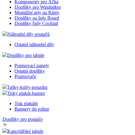
Komponenty pro Áčka
Doplňky pro Windtalker
Montážní sety na Rámy
Doplňky na Info Board
Doplňky řady Cocktail
Náhradní díly poutačů
Ostatní náhradní díly
Doplňky pro tabule
Popisovací panely
Ostatní doplňky
Popisovače
Tašky-kufry-pouzdra
Tisky plakát-banner
Tisk plakátů
Bannery do rollup
Doplňky pro poutače
Kancelářské tabule