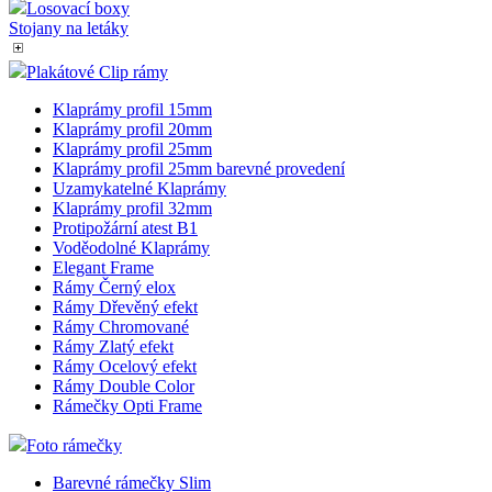
Losovací boxy
Stojany na letáky
Plakátové Clip rámy
Klaprámy profil 15mm
Klaprámy profil 20mm
Klaprámy profil 25mm
Klaprámy profil 25mm barevné provedení
Uzamykatelné Klaprámy
Klaprámy profil 32mm
Protipožární atest B1
Voděodolné Klaprámy
Elegant Frame
Rámy Černý elox
Rámy Dřevěný efekt
Rámy Chromované
Rámy Zlatý efekt
Rámy Ocelový efekt
Rámy Double Color
Rámečky Opti Frame
Foto rámečky
Barevné rámečky Slim