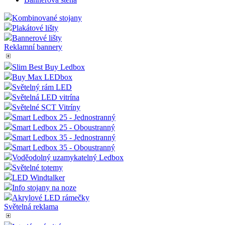
Kombinované stojany
Plakátové lišty
Bannerové lišty
Reklamní bannery
Slim Best Buy Ledbox
Buy Max LEDbox
Světelný rám LED
Světelná LED vitrína
Světelné SCT Vitríny
Smart Ledbox 25 - Jednostranný
Smart Ledbox 25 - Oboustranný
Smart Ledbox 35 - Jednostranný
Smart Ledbox 35 - Oboustranný
Voděodolný uzamykatelný Ledbox
Světelné totemy
LED Windtalker
Info stojany na noze
Akrylové LED rámečky
Světelná reklama