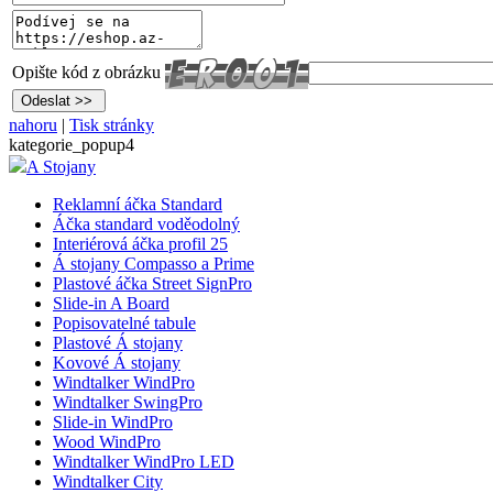
Opište kód z obrázku
nahoru
|
Tisk stránky
kategorie_popup4
A Stojany
Reklamní áčka Standard
Áčka standard voděodolný
Interiérová áčka profil 25
Á stojany Compasso a Prime
Plastové áčka Street SignPro
Slide-in A Board
Popisovatelné tabule
Plastové Á stojany
Kovové Á stojany
Windtalker WindPro
Windtalker SwingPro
Slide-in WindPro
Wood WindPro
Windtalker WindPro LED
Windtalker City