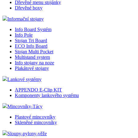
Dřevěné menu stojánky
Dřevěné boxy
Informační stojany
Info Board Systém
Info Pole
Stojan Tri Board
ECO Info Board
Stojan Multi Pocket
Multistand system
Info stojany na noze
Plakátové stojany
Lankové systémy
APPENDO E-Clip KIT
Komponenty lankového systému
Mincovníky-Tácy
Plastové mincovníky
Skleněné mincovníky
Sloupy-pylony-věže