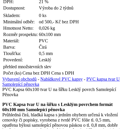
DPH:
21 %
Dostupnost:
Výroba do 2 týdnů
Skladem:
0 ks
Minimální odběr:
od 500,- Kč bez DPH
Hmotnost Netto:
0,026 kg
Rozměr prospektu:
60x100 mm
Materiál:
PVC
Barva:
Čirá
Tloušťka:
0,5 mm
Provedení:
Lesklý
přehled množstevních slev
Počet (ks)
Cena bez DPH
Cena s DPH
Vybavení obchodů
-
Nabídkové PVC kapsy
-
PVC kapsa tvar U
Samolepící pěnovka
PVC Kapsa 60x100 tvar U na šířku Lesklý povrch Samolepící
Pěnovka
PVC Kapsa tvar U na šířku s Lesklým povrchem formát
60x100 mm Samolepící pěnovka
Průhledná čirá, hladká kapsa s jedním ohybem určená k vložení
cenovky či popisky, vyrobena z tvrdé PVC fólie tl. 0,5 mm,
opatřena býloui samolepící pěnovou páskou o tl. 0,8 mm, dobře