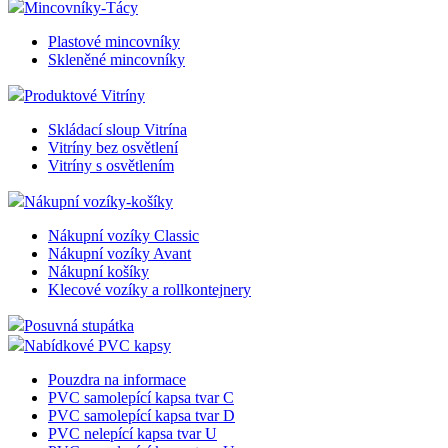
Mincovníky-Tácy
Plastové mincovníky
Skleněné mincovníky
Produktové Vitríny
Skládací sloup Vitrína
Vitríny bez osvětlení
Vitríny s osvětlením
Nákupní vozíky-košíky
Nákupní vozíky Classic
Nákupní vozíky Avant
Nákupní košíky
Klecové vozíky a rollkontejnery
Posuvná stupátka
Nabídkové PVC kapsy
Pouzdra na informace
PVC samolepící kapsa tvar C
PVC samolepící kapsa tvar D
PVC nelepící kapsa tvar U