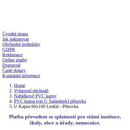
Úvodní strana
Jak nakupovat
Obchodní podmínky
GDPR
Reklamace
Online platby
Dopravné
Časté dotazy
Kontaktní informace
Home
Vybavení obchodů
Nabídkové PVC kapsy
PVC kapsa tvar U Samolepící pěnovka
U Kapsa 60x100 Lesklá - Pěnovka
Platba převodem se splatností pro státní instituce,
školy, obce a úřady, nemocnice.