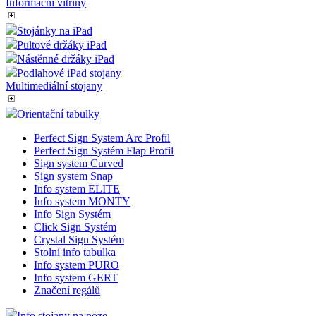
Informační vitríny
Stojánky na iPad
Pultové držáky iPad
Nástěnné držáky iPad
Podlahové iPad stojany
Multimediální stojany
Orientační tabulky
Perfect Sign System Arc Profil
Perfect Sign Systém Flap Profil
Sign system Curved
Sign system Snap
Info system ELITE
Info system MONTY
Info Sign Systém
Click Sign Systém
Crystal Sign Systém
Stolní info tabulka
Info system PURO
Info system GERT
Značení regálů
Info stojany na noze