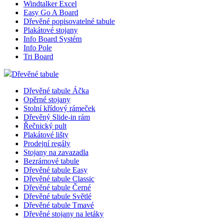
Windtalker Excel
Easy Go A Board
Dřevěné popisovatelné tabule
Plakátové stojany
Info Board Systém
Info Pole
Tri Board
Dřevěné tabule
Dřevěné tabule Áčka
Opěrné stojany
Stolní křídový rámeček
Dřevěný Slide-in rám
Řečnický pult
Plakátové lišty
Prodejní regály
Stojany na zavazadla
Bezrámové tabule
Dřevěné tabule Easy
Dřevěné tabule Classic
Dřevěné tabule Černé
Dřevěné tabule Světlé
Dřevěné tabule Tmavé
Dřevěné stojany na letáky