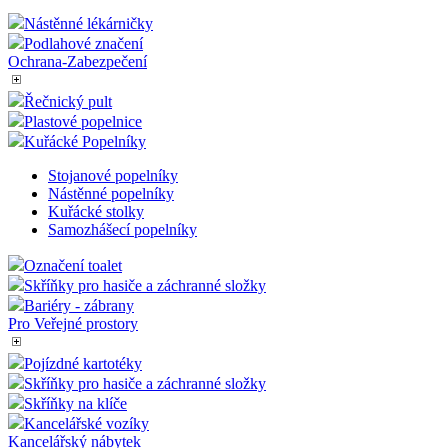
Nástěnné lékárničky
Podlahové značení
Ochrana-Zabezpečení
Řečnický pult
Plastové popelnice
Kuřácké Popelníky
Stojanové popelníky
Nástěnné popelníky
Kuřácké stolky
Samozhášecí popelníky
Označení toalet
Skříňky pro hasiče a záchranné složky
Bariéry - zábrany
Pro Veřejné prostory
Pojízdné kartotéky
Skříňky pro hasiče a záchranné složky
Skříňky na klíče
Kancelářské vozíky
Kancelářský nábytek