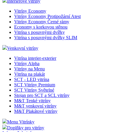
Interiérové vitríny
Vitríny Economy
Vitríny Economy Protipožární Atest
Vitríny Economy Černé rámy
Economy s korkovou stěnou
Vitrína s posuvnými dvířky
Vitrína s posuvnými dvířky SLIM
Venkovní vitríny
Vitrína interier-exterier
Vitríny Alpha
Vitríny na Menu
Vitrína na plakát
SCT - LED vitrína
SCT Vitríny Premium
SCT Vitríny Světelné
Stojan pro SCT a SCL vitríny
M&T Tenké vitríny
M&T venkovní vitríny
M&T Plakátové vitríny
Menu Vitrínky
Doplňky pro vitríny