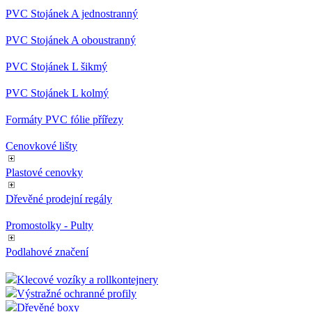
PVC Stojánek A jednostranný
PVC Stojánek A oboustranný
PVC Stojánek L šikmý
PVC Stojánek L kolmý
Formáty PVC fólie přířezy
Cenovkové lišty
Plastové cenovky
Dřevěné prodejní regály
Promostolky - Pulty
Podlahové značení
Klecové vozíky a rollkontejnery
Výstražné ochranné profily
Dřevěné boxy