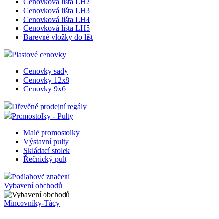
Cenovková lišta LH2
Cenovková lišta LH3
Cenovková lišta LH4
Cenovková lišta LH5
Barevné vložky do lišt
Plastové cenovky
Cenovky sady
Cenovky 12x8
Cenovky 9x6
Dřevěné prodejní regály
Promostolky - Pulty
Malé promostolky
Výstavní pulty
Skládací stolek
Řečnický pult
Podlahové značení
Vybavení obchodů
Mincovníky-Tácy