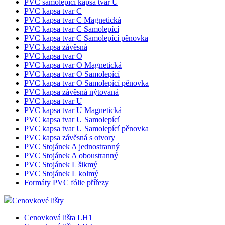
PVC samolepící kapsa tvar U
PVC kapsa tvar C
PVC kapsa tvar C Magnetická
PVC kapsa tvar C Samolepící
PVC kapsa tvar C Samolepící pěnovka
PVC kapsa závěsná
PVC kapsa tvar O
PVC kapsa tvar O Magnetická
PVC kapsa tvar O Samolepící
PVC kapsa tvar O Samolepící pěnovka
PVC kapsa závěsná nýtovaná
PVC kapsa tvar U
PVC kapsa tvar U Magnetická
PVC kapsa tvar U Samolepící
PVC kapsa tvar U Samolepící pěnovka
PVC kapsa závěsná s otvory
PVC Stojánek A jednostranný
PVC Stojánek A oboustranný
PVC Stojánek L šikmý
PVC Stojánek L kolmý
Formáty PVC fólie přířezy
Cenovkové lišty
Cenovková lišta LH1