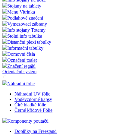
Stojany na tablety
Menu Vitrínka
Podlahové značení
Vymezovací zábrany
Info stojany Totemy
Stolní info tabulka
Distanční plexi tabulky
Informační tabulky
Domovní čísla
Označení toalet
Značení regálů
Orientační systém
Náhradní fólie
Náhradní UV fólie
Voděvzdorné kapsy
Čiré hladké fólie
Černé křídové Fólie
Komponenty poutačů
Doplňky na Freestand