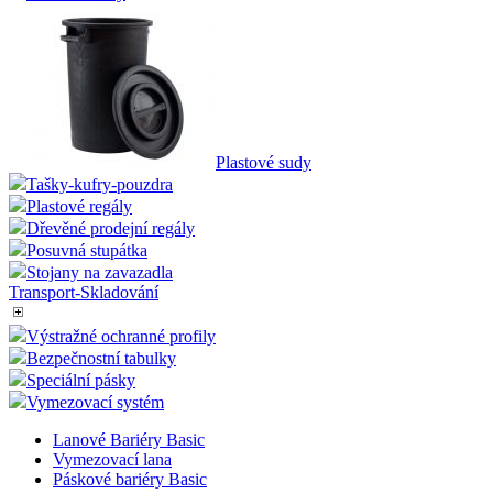
Plastové sudy
Tašky-kufry-pouzdra
Plastové regály
Dřevěné prodejní regály
Posuvná stupátka
Stojany na zavazadla
Transport-Skladování
Výstražné ochranné profily
Bezpečnostní tabulky
Speciální pásky
Vymezovací systém
Lanové Bariéry Basic
Vymezovací lana
Páskové bariéry Basic