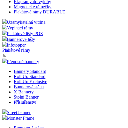
Klaprámy do výlohy
Magnetické rámečky
Plakátové rámy DURABLE
Uzamykatelná vitrína
Vypínací rámy
Plakátové lišty POS
Bannerové lišty
Infotopper
Plakátové rámy
Přenosné bannery
Bannery Standard
Roll Up Standard
Roll Up Exclusive
Bannerová stěna
X Bannery
Stolní Banner
Příslušenství
Street banner
Monster Frame
Bannerová stěna