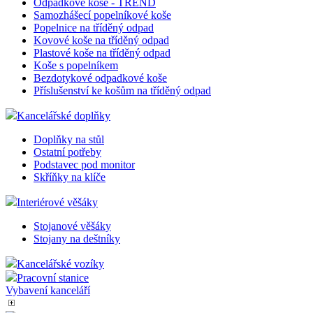
Odpadkové koše - TREND
Samozhášecí popelníkové koše
Popelnice na tříděný odpad
Kovové koše na tříděný odpad
Plastové koše na tříděný odpad
Koše s popelníkem
Bezdotykové odpadkové koše
Příslušenství ke košům na tříděný odpad
Kancelářské doplňky
Doplňky na stůl
Ostatní potřeby
Podstavec pod monitor
Skříňky na klíče
Interiérové věšáky
Stojanové věšáky
Stojany na deštníky
Kancelářské vozíky
Pracovní stanice
Vybavení kanceláří