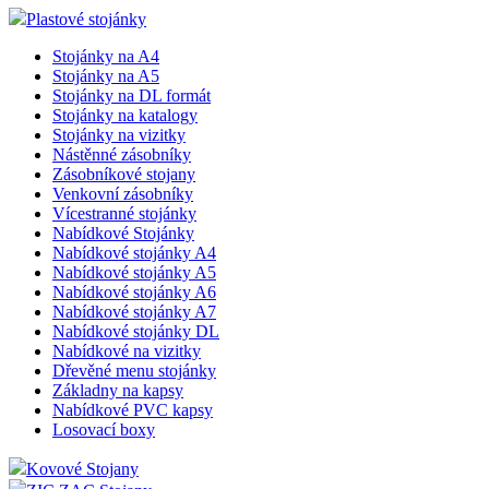
Plastové stojánky
Stojánky na A4
Stojánky na A5
Stojánky na DL formát
Stojánky na katalogy
Stojánky na vizitky
Nástěnné zásobníky
Zásobníkové stojany
Venkovní zásobníky
Vícestranné stojánky
Nabídkové Stojánky
Nabídkové stojánky A4
Nabídkové stojánky A5
Nabídkové stojánky A6
Nabídkové stojánky A7
Nabídkové stojánky DL
Nabídkové na vizitky
Dřevěné menu stojánky
Základny na kapsy
Nabídkové PVC kapsy
Losovací boxy
Kovové Stojany