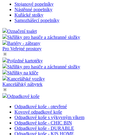
Podlahové značení
Ochrana-Zabezpečení
Řečnický pult
Plastové popelnice
Kuřácké Popelníky
Stojanové popelníky
Nástěnné popelníky
Kuřácké stolky
Samozhášecí popelníky
Označení toalet
Skříňky pro hasiče a záchranné složky
Bariéry - zábrany
Pro Veřejné prostory
Pojízdné kartotéky
Skříňky pro hasiče a záchranné složky
Skříňky na klíče
Kancelářské vozíky
Kancelářský nábytek