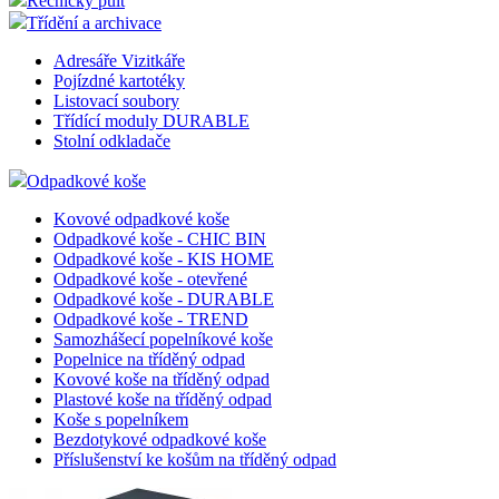
Řečnický pult
Třídění a archivace
Adresáře Vizitkáře
Pojízdné kartotéky
Listovací soubory
Třídící moduly DURABLE
Stolní odkladače
Odpadkové koše
Kovové odpadkové koše
Odpadkové koše - CHIC BIN
Odpadkové koše - KIS HOME
Odpadkové koše - otevřené
Odpadkové koše - DURABLE
Odpadkové koše - TREND
Samozhášecí popelníkové koše
Popelnice na tříděný odpad
Kovové koše na tříděný odpad
Plastové koše na tříděný odpad
Koše s popelníkem
Bezdotykové odpadkové koše
Příslušenství ke košům na tříděný odpad