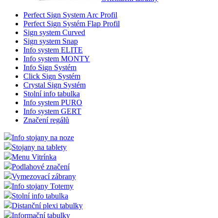
Perfect Sign System Arc Profil
Perfect Sign Systém Flap Profil
Sign system Curved
Sign system Snap
Info system ELITE
Info system MONTY
Info Sign Systém
Click Sign Systém
Crystal Sign Systém
Stolní info tabulka
Info system PURO
Info system GERT
Značení regálů
Info stojany na noze
Stojany na tablety
Menu Vitrínka
Podlahové značení
Vymezovací zábrany
Info stojany Totemy
Stolní info tabulka
Distanční plexi tabulky
Informační tabulky