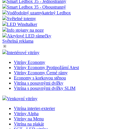
Smart Ledbox 35 - Jednostranný
Smart Ledbox 35 - Oboustranný
Voděodolný uzamykatelný Ledbox
Světelné totemy
LED Windtalker
Info stojany na noze
Akrylové LED rámečky
Světelná reklama
Interiérové vitríny
Vitríny Economy
Vitríny Economy Protipožární Atest
Vitríny Economy Černé rámy
Economy s korkovou stěnou
Vitrína s posuvnými dvířky
Vitrína s posuvnými dvířky SLIM
Venkovní vitríny
Vitrína interier-exterier
Vitríny Alpha
Vitríny na Menu
Vitrína na plakát