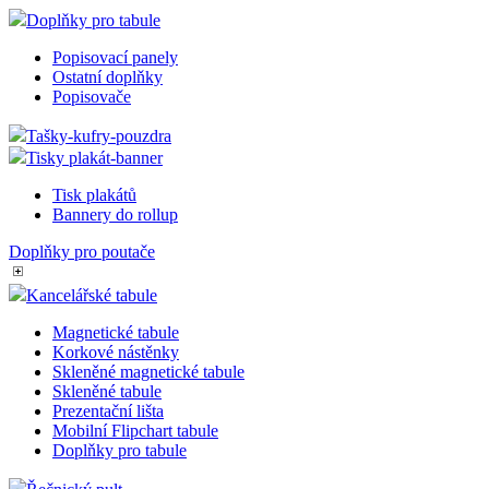
Doplňky pro tabule
Popisovací panely
Ostatní doplňky
Popisovače
Tašky-kufry-pouzdra
Tisky plakát-banner
Tisk plakátů
Bannery do rollup
Doplňky pro poutače
Kancelářské tabule
Magnetické tabule
Korkové nástěnky
Skleněné magnetické tabule
Skleněné tabule
Prezentační lišta
Mobilní Flipchart tabule
Doplňky pro tabule