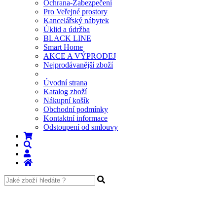
Informační vitríny
Multimediální stojany
Orientační systém
Doplňky pro poutače
Vybavení kanceláří
Vybavení obchodů
Transport-Skladování
Ochrana-Zabezpečení
Pro Veřejné prostory
Kancelářský nábytek
Úklid a údržba
BLACK LINE
Smart Home
AKCE A VÝPRODEJ
Nejprodávanější zboží
Úvodní strana
Katalog zboží
Nákupní košík
Obchodní podmínky
Kontaktní informace
Odstoupení od smlouvy