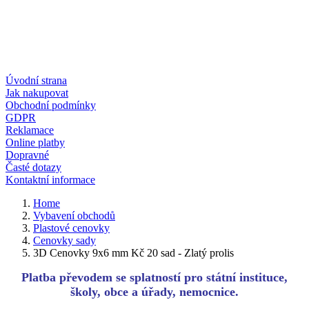
Úvodní strana
Jak nakupovat
Obchodní podmínky
GDPR
Reklamace
Online platby
Dopravné
Časté dotazy
Kontaktní informace
Home
Vybavení obchodů
Plastové cenovky
Cenovky sady
3D Cenovky 9x6 mm Kč 20 sad - Zlatý prolis
Platba převodem se splatností pro státní instituce,
školy, obce a úřady, nemocnice.