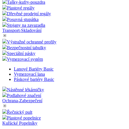
Klecové vozíky a rollkontejnery
Výstražné ochranné profily
Dřevěné boxy
Plastové sudy
Tašky-kufry-pouzdra
Plastové regály
Dřevěné prodejní regály
Posuvná stupátka
Stojany na zavazadla
Transport-Skladování
Výstražné ochranné profily
Bezpečnostní tabulky
Speciální pásky
Vymezovací systém
Lanové Bariéry Basic
Vymezovací lana
Páskové bariéry Basic
Nástěnné lékárničky