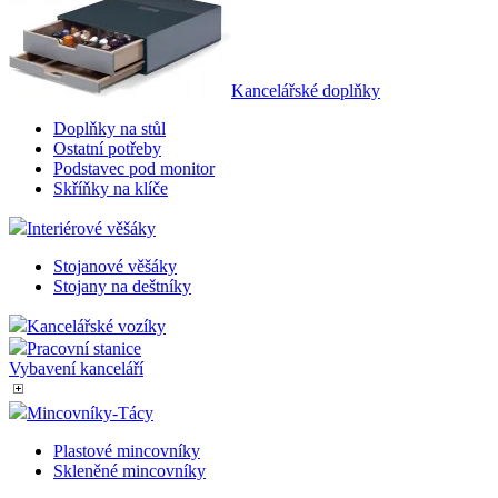
Kancelářské doplňky
Doplňky na stůl
Ostatní potřeby
Podstavec pod monitor
Skříňky na klíče
Interiérové věšáky
Stojanové věšáky
Stojany na deštníky
Kancelářské vozíky
Pracovní stanice
Vybavení kanceláří
Mincovníky-Tácy
Plastové mincovníky
Skleněné mincovníky