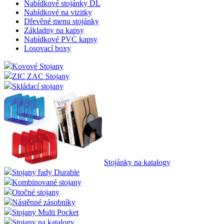
Nabídkové stojánky DL
Nabídkové na vizitky
Dřevěné menu stojánky
Základny na kapsy
Nabídkové PVC kapsy
Losovací boxy
Kovové Stojany
ZIC ZAC Stojany
Skládací stojany
Stojánky na katalogy
Stojany řady Durable
Kombinované stojany
Otočné stojany
Nástěnné zásobníky
Stojany Multi Pocket
Stojany na katalogy