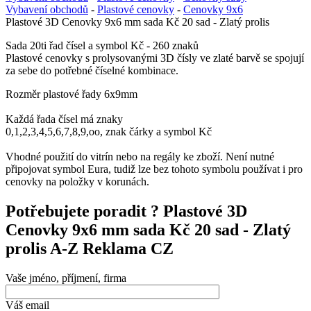
Vybavení obchodů
-
Plastové cenovky
-
Cenovky 9x6
Plastové 3D Cenovky 9x6 mm sada Kč 20 sad - Zlatý prolis
Sada 20ti řad čísel a symbol Kč - 260 znaků
Plastové cenovky s prolysovanými 3D čísly ve zlaté barvě se spojují
za sebe do potřebné číselné kombinace.
Rozměr plastové řady 6x9mm
Každá řada čísel má znaky
0,1,2,3,4,5,6,7,8,9,oo, znak čárky a symbol Kč
Vhodné použití do vitrín nebo na regály ke zboží. Není nutné
připojovat symbol Eura, tudiž lze bez tohoto symbolu používat i pro
cenovky na položky v korunách.
Potřebujete poradit ?
Plastové 3D
Cenovky 9x6 mm sada Kč 20 sad - Zlatý
prolis A-Z Reklama CZ
Vaše jméno, příjmení, firma
Váš email