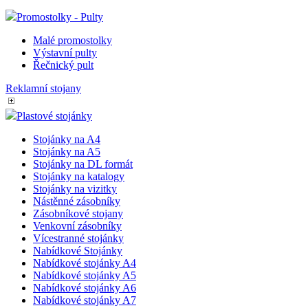
Promostolky - Pulty
Malé promostolky
Výstavní pulty
Řečnický pult
Reklamní stojany
Plastové stojánky
Stojánky na A4
Stojánky na A5
Stojánky na DL formát
Stojánky na katalogy
Stojánky na vizitky
Nástěnné zásobníky
Zásobníkové stojany
Venkovní zásobníky
Vícestranné stojánky
Nabídkové Stojánky
Nabídkové stojánky A4
Nabídkové stojánky A5
Nabídkové stojánky A6
Nabídkové stojánky A7