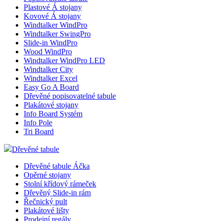
Plastové Á stojany
Kovové Á stojany
Windtalker WindPro
Windtalker SwingPro
Slide-in WindPro
Wood WindPro
Windtalker WindPro LED
Windtalker City
Windtalker Excel
Easy Go A Board
Dřevěné popisovatelné tabule
Plakátové stojany
Info Board Systém
Info Pole
Tri Board
Dřevěné tabule
Dřevěné tabule Áčka
Opěrné stojany
Stolní křídový rámeček
Dřevěný Slide-in rám
Řečnický pult
Plakátové lišty
Prodejní regály