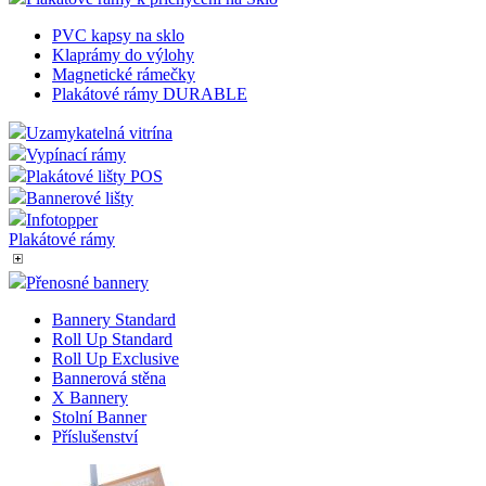
PVC kapsy na sklo
Klaprámy do výlohy
Magnetické rámečky
Plakátové rámy DURABLE
Uzamykatelná vitrína
Vypínací rámy
Plakátové lišty POS
Bannerové lišty
Infotopper
Plakátové rámy
Přenosné bannery
Bannery Standard
Roll Up Standard
Roll Up Exclusive
Bannerová stěna
X Bannery
Stolní Banner
Příslušenství