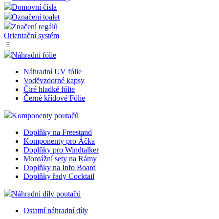
Domovní čísla
Označení toalet
Značení regálů
Orientační systém
Náhradní fólie
Náhradní UV fólie
Voděvzdorné kapsy
Čiré hladké fólie
Černé křídové Fólie
Komponenty poutačů
Doplňky na Freestand
Komponenty pro Áčka
Doplňky pro Windtalker
Montážní sety na Rámy
Doplňky na Info Board
Doplňky řady Cocktail
Náhradní díly poutačů
Ostatní náhradní díly