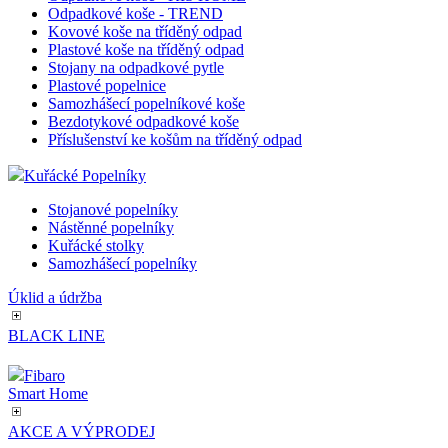
Odpadkové koše
Odpadkové koše - otevřené
Kovové odpadkové koše
Odpadkové koše s výkyvným víkem
Odpadkové koše - CHIC BIN
Odpadkové koše - DURABLE
Odpadkové koše - KIS HOME
Odpadkové koše - TREND
Kovové koše na tříděný odpad
Plastové koše na tříděný odpad
Stojany na odpadkové pytle
Plastové popelnice
Samozhášecí popelníkové koše
Bezdotykové odpadkové koše
Příslušenství ke košům na tříděný odpad
Kuřácké Popelníky
Stojanové popelníky
Nástěnné popelníky
Kuřácké stolky
Samozhášecí popelníky
Úklid a údržba