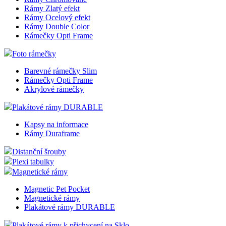
Rámy Zlatý efekt
Rámy Ocelový efekt
Rámy Double Color
Rámečky Opti Frame
Foto rámečky
Barevné rámečky Slim
Rámečky Opti Frame
Akrylové rámečky
Plakátové rámy DURABLE
Kapsy na informace
Rámy Duraframe
Distanční šrouby
Plexi tabulky
Magnetické rámy
Magnetic Pet Pocket
Magnetické rámy
Plakátové rámy DURABLE
Plakátové rámy k přichycení na Sklo