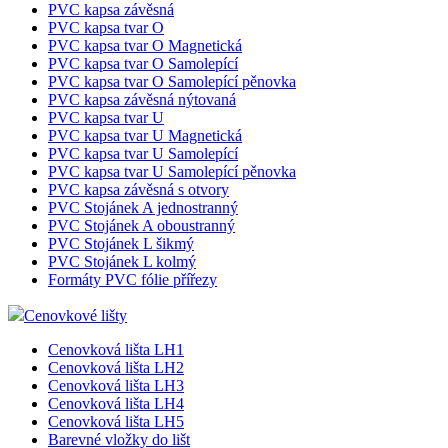
PVC kapsa závěsná
PVC kapsa tvar O
PVC kapsa tvar O Magnetická
PVC kapsa tvar O Samolepící
PVC kapsa tvar O Samolepící pěnovka
PVC kapsa závěsná nýtovaná
PVC kapsa tvar U
PVC kapsa tvar U Magnetická
PVC kapsa tvar U Samolepící
PVC kapsa tvar U Samolepící pěnovka
PVC kapsa závěsná s otvory
PVC Stojánek A jednostranný
PVC Stojánek A oboustranný
PVC Stojánek L šikmý
PVC Stojánek L kolmý
Formáty PVC fólie přířezy
Cenovkové lišty
Cenovková lišta LH1
Cenovková lišta LH2
Cenovková lišta LH3
Cenovková lišta LH4
Cenovková lišta LH5
Barevné vložky do lišt