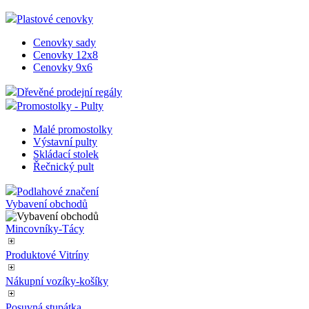
Plastové cenovky
Cenovky sady
Cenovky 12x8
Cenovky 9x6
Dřevěné prodejní regály
Promostolky - Pulty
Malé promostolky
Výstavní pulty
Skládací stolek
Řečnický pult
Podlahové značení
Vybavení obchodů
Mincovníky-Tácy
Produktové Vitríny
Nákupní vozíky-košíky
Posuvná stupátka