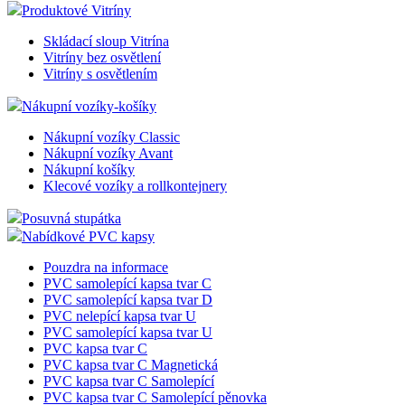
Produktové Vitríny
Skládací sloup Vitrína
Vitríny bez osvětlení
Vitríny s osvětlením
Nákupní vozíky-košíky
Nákupní vozíky Classic
Nákupní vozíky Avant
Nákupní košíky
Klecové vozíky a rollkontejnery
Posuvná stupátka
Nabídkové PVC kapsy
Pouzdra na informace
PVC samolepící kapsa tvar C
PVC samolepící kapsa tvar D
PVC nelepící kapsa tvar U
PVC samolepící kapsa tvar U
PVC kapsa tvar C
PVC kapsa tvar C Magnetická
PVC kapsa tvar C Samolepící
PVC kapsa tvar C Samolepící pěnovka