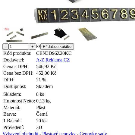
ks
Kód produktu:
CEN3D96Z20KC
Dodavatel:
A-Z Reklama CZ
Cena s DPH:
546,92 Kč
Cena bez DPH:
452,00 Kč
DPH:
21 %
Dostupnost:
Skladem
Skladem:
8 ks
Hmotnost Netto:
0,13 kg
Materiál:
Plast
Barva:
Černá
1 Balení:
20 ks
Provedení:
3D
Vybavení obchodů
-
Plastové cenovky
-
Cenovky sady