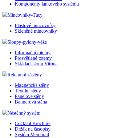
Komponenty lankového systému
Mincovníky-Tácy
Plastové mincovníky
Skleněné mincovníky
Sloupy-pylony-věže
Informační totemy
Prosvětlené totemy
Skládací sloup Vitrína
Reklamní zástěny
Magnetické stěny
Textilní stěny
Panelové stěny
Bannerová stěna
Nástěnný systém
Cocktail Brochure
Držák na časopisy
Systém Memorail