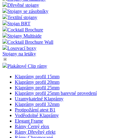
Dřevěné stojany
Stojany se zásobníky
Textilní stojany
Stojan BRT
Cocktail Brochure
Stojany Multiside
Cocktail Brochure Wall
Losovací boxy
Stojany na letáky
Plakátové Clip rámy
Klaprámy profil 15mm
Klaprámy profil 20mm
Klaprámy profil 25mm
Klaprámy profil 25mm barevné provedení
Uzamykatelné Klaprámy
Klaprámy profil 32mm
Protipožární atest B1
Voděodolné Klaprámy
Elegant Frame
Rámy Černý elox
Rámy Dřevěný efekt
Rámy Chromované