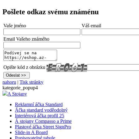
Pošlete odkaz svému známénu
Vaše jméno
Váš email
Email Vašeho známého
Opište kód z obrázku
nahoru
|
Tisk stránky
kategorie_popup4
A Stojany
Reklamní áčka Standard
Áčka standard voděodolný
Interiérová áčka profil 25
Á stojany Compasso a Prime
Plastové áčka Street SignPro
Slide-in A Board
Popisovatelné tabule