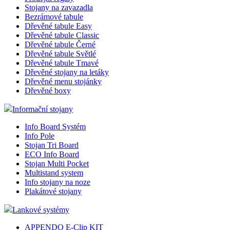
Stojany na zavazadla
Bezrámové tabule
Dřevěné tabule Easy
Dřevěné tabule Classic
Dřevěné tabule Černé
Dřevěné tabule Světlé
Dřevěné tabule Tmavé
Dřevěné stojany na letáky
Dřevěné menu stojánky
Dřevěné boxy
Informační stojany
Info Board Systém
Info Pole
Stojan Tri Board
ECO Info Board
Stojan Multi Pocket
Multistand system
Info stojany na noze
Plakátové stojany
Lankové systémy
APPENDO E-Clip KIT