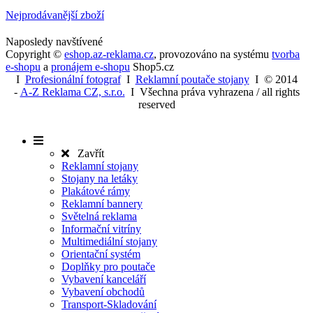
BLACK LINE
Fibaro
Smart Home
AKCE A VÝPRODEJ
Nejprodávanější zboží
Naposledy navštívené
Copyright ©
eshop.az-reklama.cz
,
provozováno na systému
tvorba
e-shopu
a
pronájem e-shopu
Shop5.cz
I
Profesionální fotograf
I
Reklamní poutače stojany
I
© 2014
-
A-Z Reklama CZ, s.r.o.
I Všechna práva vyhrazena / all rights
reserved
Zavřít
Reklamní stojany
Stojany na letáky
Plakátové rámy
Reklamní bannery
Světelná reklama