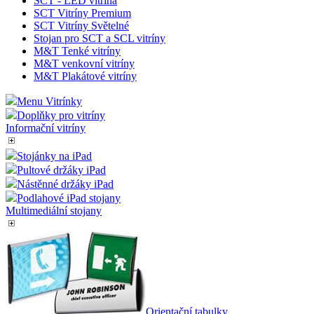
SCT - LED vitrína
SCT Vitríny Premium
SCT Vitríny Světelné
Stojan pro SCT a SCL vitríny
M&T Tenké vitríny
M&T venkovní vitríny
M&T Plakátové vitríny
Menu Vitrínky
Doplňky pro vitríny
Informační vitríny
Stojánky na iPad
Pultové držáky iPad
Nástěnné držáky iPad
Podlahové iPad stojany
Multimediální stojany
Orientační tabulky