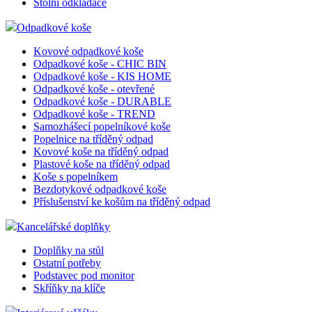
Třídění a archivace
Adresáře Vizitkáře
Pojízdné kartotéky
Listovací soubory
Třídící moduly DURABLE
Stolní odkladače
Odpadkové koše
Kovové odpadkové koše
Odpadkové koše - CHIC BIN
Odpadkové koše - KIS HOME
Odpadkové koše - otevřené
Odpadkové koše - DURABLE
Odpadkové koše - TREND
Samozhášecí popelníkové koše
Popelnice na tříděný odpad
Kovové koše na tříděný odpad
Plastové koše na tříděný odpad
Koše s popelníkem
Bezdotykové odpadkové koše
Příslušenství ke košům na tříděný odpad
Kancelářské doplňky