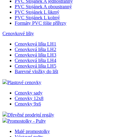
PVC kapsa závěsná nýtovaná
PVC kapsa tvar U
PVC kapsa tvar U Magnetická
PVC kapsa tvar U Samolepící
PVC kapsa tvar U Samolepící pěnovka
PVC kapsa závěsná s otvory
PVC Stojánek A jednostranný
PVC Stojánek A oboustranný
PVC Stojánek L šikmý
PVC Stojánek L kolmý
Formáty PVC fólie přířezy
Cenovkové lišty
Cenovková lišta LH1
Cenovková lišta LH2
Cenovková lišta LH3
Cenovková lišta LH4
Cenovková lišta LH5
Barevné vložky do lišt
Plastové cenovky
Cenovky sady
Cenovky 12x8
Cenovky 9x6