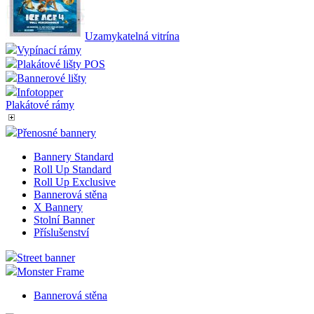
Uzamykatelná vitrína
Vypínací rámy
Plakátové lišty POS
Bannerové lišty
Infotopper
Plakátové rámy
Přenosné bannery
Bannery Standard
Roll Up Standard
Roll Up Exclusive
Bannerová stěna
X Bannery
Stolní Banner
Příslušenství
Street banner
Monster Frame
Bannerová stěna