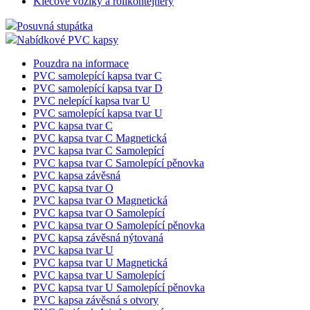
Nákupní vozíky-košíky
Nákupní vozíky Classic
Nákupní vozíky Avant
Nákupní košíky
Klecové vozíky a rollkontejnery
Posuvná stupátka
Nabídkové PVC kapsy
Pouzdra na informace
PVC samolepící kapsa tvar C
PVC samolepící kapsa tvar D
PVC nelepící kapsa tvar U
PVC samolepící kapsa tvar U
PVC kapsa tvar C
PVC kapsa tvar C Magnetická
PVC kapsa tvar C Samolepící
PVC kapsa tvar C Samolepící pěnovka
PVC kapsa závěsná
PVC kapsa tvar O
PVC kapsa tvar O Magnetická
PVC kapsa tvar O Samolepící
PVC kapsa tvar O Samolepící pěnovka