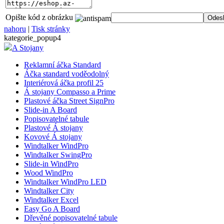
Opište kód z obrázku
nahoru
|
Tisk stránky
kategorie_popup4
A Stojany
Reklamní áčka Standard
Áčka standard voděodolný
Interiérová áčka profil 25
Á stojany Compasso a Prime
Plastové áčka Street SignPro
Slide-in A Board
Popisovatelné tabule
Plastové Á stojany
Kovové Á stojany
Windtalker WindPro
Windtalker SwingPro
Slide-in WindPro
Wood WindPro
Windtalker WindPro LED
Windtalker City
Windtalker Excel
Easy Go A Board
Dřevěné popisovatelné tabule