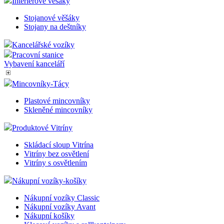
Doplňky na stůl
Ostatní potřeby
Podstavec pod monitor
Skříňky na klíče
Interiérové věšáky
Stojanové věšáky
Stojany na deštníky
Kancelářské vozíky
Pracovní stanice
Vybavení kanceláří
Mincovníky-Tácy
Plastové mincovníky
Skleněné mincovníky
Produktové Vitríny
Skládací sloup Vitrína
Vitríny bez osvětlení
Vitríny s osvětlením