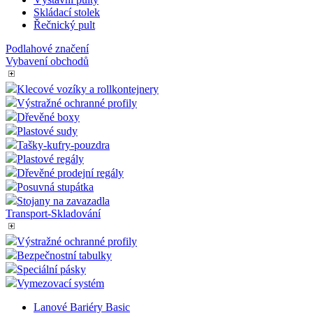
Dřevěné prodejní regály
Promostolky - Pulty
Malé promostolky
Výstavní pulty
Skládací stolek
Řečnický pult
Podlahové značení
Vybavení obchodů
Klecové vozíky a rollkontejnery
Výstražné ochranné profily
Dřevěné boxy
Plastové sudy
Tašky-kufry-pouzdra
Plastové regály
Dřevěné prodejní regály
Posuvná stupátka
Stojany na zavazadla
Transport-Skladování