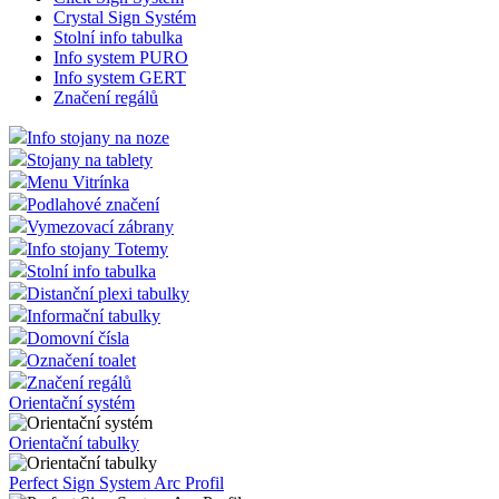
Sign system Curved
Sign system Snap
Info system ELITE
Info system MONTY
Info Sign Systém
Click Sign Systém
Crystal Sign Systém
Stolní info tabulka
Info system PURO
Info system GERT
Značení regálů
Info stojany na noze
Stojany na tablety
Menu Vitrínka
Podlahové značení
Vymezovací zábrany
Info stojany Totemy
Stolní info tabulka
Distanční plexi tabulky
Informační tabulky
Domovní čísla
Označení toalet