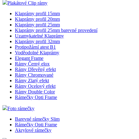
Plakátové Clip rámy
Klaprámy profil 15mm
Klaprámy profil 20mm
Klaprámy profil 25mm
Klaprámy profil 25mm barevné provedení
Uzamykatelné Klaprámy
Klaprámy profil 32mm
Protipožární atest B1
Voděodolné Klaprámy
Elegant Frame
Rámy Černý elox
Rámy Dřevěný efekt
Rámy Chromované
Rámy Zlatý efekt
Rámy Ocelový efekt
Rámy Double Color
Rámečky Opti Frame
Foto rámečky
Barevné rámečky Slim
Rámečky Opti Frame
Akrylové rámečky