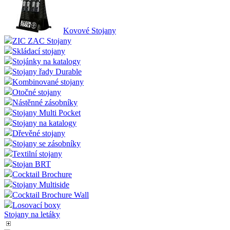
Kovové Stojany
ZIC ZAC Stojany
Skládací stojany
Stojánky na katalogy
Stojany řady Durable
Kombinované stojany
Otočné stojany
Nástěnné zásobníky
Stojany Multi Pocket
Stojany na katalogy
Dřevěné stojany
Stojany se zásobníky
Textilní stojany
Stojan BRT
Cocktail Brochure
Stojany Multiside
Cocktail Brochure Wall
Losovací boxy
Stojany na letáky