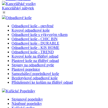
Bariéry - zábrany
Pro Veřejné prostory
Pojízdné kartotéky
Skříňky pro hasiče a záchranné složky
Skříňky na klíče
Kancelářské vozíky
Kancelářský nábytek
Odpadkové koše
Odpadkové koše - otevřené
Kovové odpadkové koše
Odpadkové koše s výkyvným víkem
Odpadkové koše - CHIC BIN
Odpadkové koše - DURABLE
Odpadkové koše - KIS HOME
Odpadkové koše - TREND
Kovové koše na tříděný odpad
Plastové koše na tříděný odpad
Stojany na odpadkové pytle
Plastové popelnice
Samozhášecí popelníkové koše
Bezdotykové odpadkové koše
Příslušenství ke košům na tříděný odpad