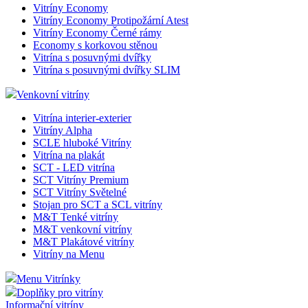
Vitríny Economy
Vitríny Economy Protipožární Atest
Vitríny Economy Černé rámy
Economy s korkovou stěnou
Vitrína s posuvnými dvířky
Vitrína s posuvnými dvířky SLIM
Venkovní vitríny
Vitrína interier-exterier
Vitríny Alpha
SCLE hluboké Vitríny
Vitrína na plakát
SCT - LED vitrína
SCT Vitríny Premium
SCT Vitríny Světelné
Stojan pro SCT a SCL vitríny
M&T Tenké vitríny
M&T venkovní vitríny
M&T Plakátové vitríny
Vitríny na Menu
Menu Vitrínky
Doplňky pro vitríny
Informační vitríny