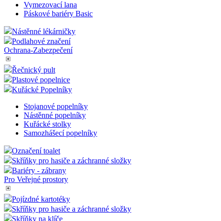
Výstražné ochranné profily
Bezpečnostní tabulky
Speciální pásky
Vymezovací systém
Lanové Bariéry Basic
Vymezovací lana
Páskové bariéry Basic
Nástěnné lékárničky
Podlahové značení
Ochrana-Zabezpečení
Řečnický pult
Plastové popelnice
Kuřácké Popelníky
Stojanové popelníky
Nástěnné popelníky
Kuřácké stolky
Samozhášecí popelníky
Označení toalet
Skříňky pro hasiče a záchranné složky