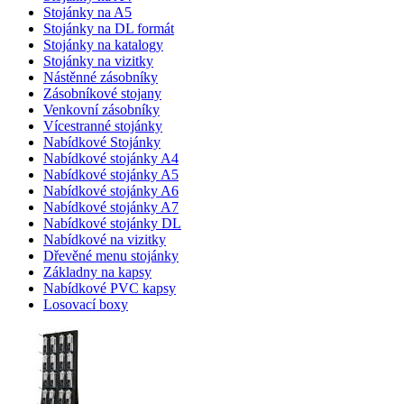
Stojánky na A5
Stojánky na DL formát
Stojánky na katalogy
Stojánky na vizitky
Nástěnné zásobníky
Zásobníkové stojany
Venkovní zásobníky
Vícestranné stojánky
Nabídkové Stojánky
Nabídkové stojánky A4
Nabídkové stojánky A5
Nabídkové stojánky A6
Nabídkové stojánky A7
Nabídkové stojánky DL
Nabídkové na vizitky
Dřevěné menu stojánky
Základny na kapsy
Nabídkové PVC kapsy
Losovací boxy