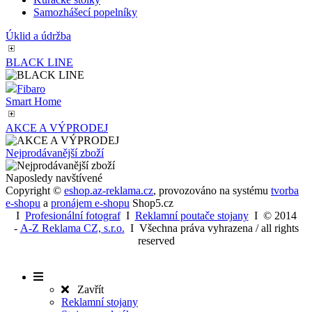
Kuřácké Popelníky
Stojanové popelníky
Nástěnné popelníky
Kuřácké stolky
Samozhášecí popelníky
Úklid a údržba
BLACK LINE
Fibaro
Smart Home
AKCE A VÝPRODEJ
Nejprodávanější zboží
Naposledy navštívené
Copyright ©
eshop.az-reklama.cz
,
provozováno na systému
tvorba
e-shopu
a
pronájem e-shopu
Shop5.cz
I
Profesionální fotograf
I
Reklamní poutače stojany
I
© 2014
-
A-Z Reklama CZ, s.r.o.
I Všechna práva vyhrazena / all rights