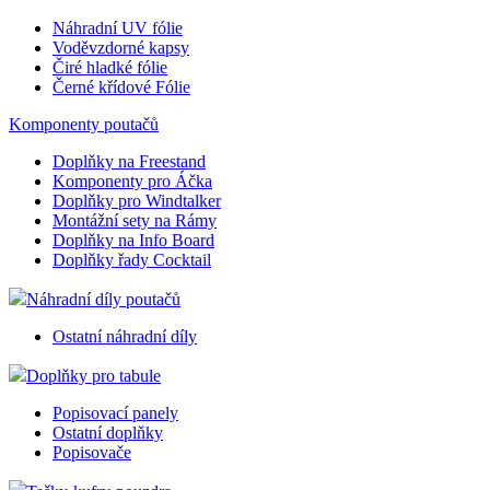
Označení toalet
Značení regálů
Náhradní fólie
Náhradní UV fólie
Voděvzdorné kapsy
Čiré hladké fólie
Černé křídové Fólie
Komponenty poutačů
Doplňky na Freestand
Komponenty pro Áčka
Doplňky pro Windtalker
Montážní sety na Rámy
Doplňky na Info Board
Doplňky řady Cocktail
Náhradní díly poutačů
Ostatní náhradní díly