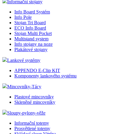
Informační stojany
Info Board Systém
Info Pole
Stojan Tri Board
ECO Info Board
Stojan Multi Pocket
Multistand system
Info stojany na noze
Plakátové stojany
Lankové systémy
APPENDO E-Clip KIT
Komponenty lankového systému
Mincovníky-Tácy
Plastové mincovníky
Skleněné mincovníky
Sloupy-pylony-věže
Informační totemy
Prosvětlené totemy
Skládací sloup Vitrína