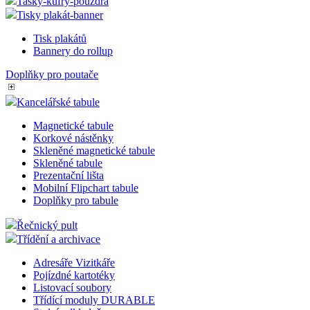
Doplňky pro tabule
Popisovací panely
Ostatní doplňky
Popisovače
Tašky-kufry-pouzdra
Tisky plakát-banner
Tisk plakátů
Bannery do rollup
Doplňky pro poutače
Kancelářské tabule
Magnetické tabule
Korkové nástěnky
Skleněné magnetické tabule
Skleněné tabule
Prezentační lišta
Mobilní Flipchart tabule
Doplňky pro tabule
Řečnický pult