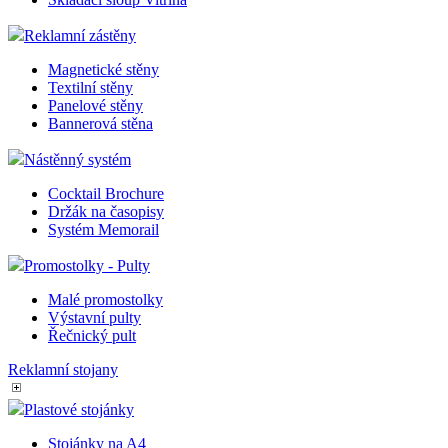
Reklamní zástěny
Magnetické stěny
Textilní stěny
Panelové stěny
Bannerová stěna
Nástěnný systém
Cocktail Brochure
Držák na časopisy
Systém Memorail
Promostolky - Pulty
Malé promostolky
Výstavní pulty
Řečnický pult
Reklamní stojany
Plastové stojánky
Stojánky na A4