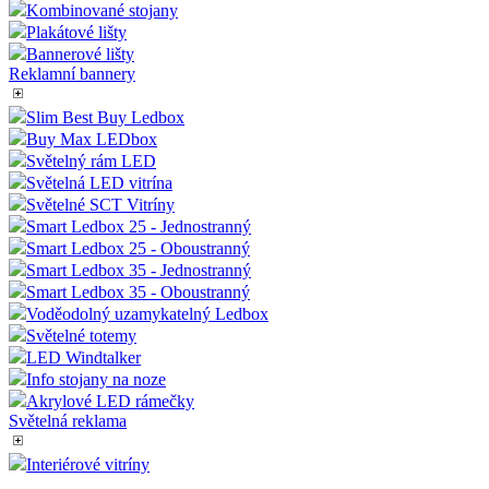
Kombinované stojany
Plakátové lišty
Bannerové lišty
Reklamní bannery
Slim Best Buy Ledbox
Buy Max LEDbox
Světelný rám LED
Světelná LED vitrína
Světelné SCT Vitríny
Smart Ledbox 25 - Jednostranný
Smart Ledbox 25 - Oboustranný
Smart Ledbox 35 - Jednostranný
Smart Ledbox 35 - Oboustranný
Voděodolný uzamykatelný Ledbox
Světelné totemy
LED Windtalker
Info stojany na noze
Akrylové LED rámečky
Světelná reklama
Interiérové vitríny