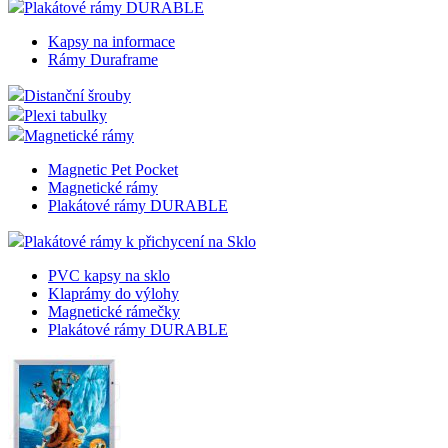
Plakátové rámy DURABLE
Kapsy na informace
Rámy Duraframe
Distanční šrouby
Plexi tabulky
Magnetické rámy
Magnetic Pet Pocket
Magnetické rámy
Plakátové rámy DURABLE
Plakátové rámy k přichycení na Sklo
PVC kapsy na sklo
Klaprámy do výlohy
Magnetické rámečky
Plakátové rámy DURABLE