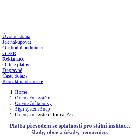
Úvodní strana
Jak nakupovat
Obchodní podmínky
GDPR
Reklamace
Online platby
Dopravné
Časté dotazy
Kontaktní informace
Home
Orientační systém
Orientační tabulky
Sign system Snap
Orientační systém, formát A6
Platba převodem se splatností pro státní instituce,
školy, obce a úřady, nemocnice.