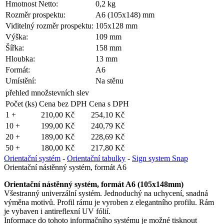
Hmotnost Netto:
0,2 kg
Rozměr prospektu:
A6 (105x148) mm
Viditelný rozměr prospektu:
105x128 mm
Výška:
109 mm
Šířka:
158 mm
Hloubka:
13 mm
Formát:
A6
Umístění:
Na stěnu
přehled množstevních slev
Počet (ks)
Cena bez DPH
Cena s DPH
1 +
210,00 Kč
254,10 Kč
10 +
199,00 Kč
240,79 Kč
20 +
189,00 Kč
228,69 Kč
50 +
180,00 Kč
217,80 Kč
Orientační systém
-
Orientační tabulky
-
Sign system Snap
Orientační nástěnný systém, formát A6
Orientační nástěnný systém, formát A6 (105x148mm)
Všestranný univerzální systém. Jednoduchý na uchycení, snadná
výměna motivů. Profil rámu je vyroben z elegantního profilu. Rám
je vybaven i antireflexní UV fólií.
Informace do tohoto informačního systému je možné tisknout