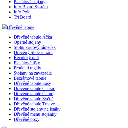
Plakátové stojany
Info Board Systém
Info Pole
Tri Board
Dřevěné tabule
Dřevěné tabule Áčka
Opěrné stojany
Stolní křídový rámeček
Dřevěný Slide-in rám
Řečnický pult
Plakátové lišty
Prodejní regály
Stojany na zavazadla
Bezrámové tabule
Dřevěné tabule Easy
Dřevěné tabule Classic
Dřevěné tabule Černé
Dřevěné tabule Světlé
Dřevěné tabule Tmavé
Dřevěné stojany na letáky
Dřevěné menu stojánky
Dřevěné boxy