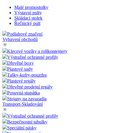
Malé promostolky
Výstavní pulty
Skládací stolek
Řečnický pult
Podlahové značení
Vybavení obchodů
Klecové vozíky a rollkontejnery
Výstražné ochranné profily
Dřevěné boxy
Plastové sudy
Tašky-kufry-pouzdra
Plastové regály
Dřevěné prodejní regály
Posuvná stupátka
Stojany na zavazadla
Transport-Skladování
Výstražné ochranné profily
Bezpečnostní tabulky
Speciální pásky