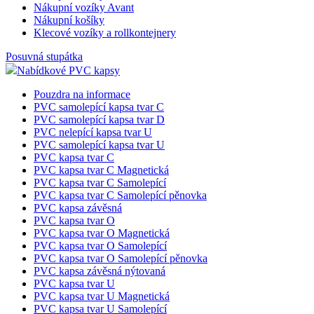
Nákupní vozíky Avant
Nákupní košíky
Klecové vozíky a rollkontejnery
Posuvná stupátka
Nabídkové PVC kapsy
Pouzdra na informace
PVC samolepící kapsa tvar C
PVC samolepící kapsa tvar D
PVC nelepící kapsa tvar U
PVC samolepící kapsa tvar U
PVC kapsa tvar C
PVC kapsa tvar C Magnetická
PVC kapsa tvar C Samolepící
PVC kapsa tvar C Samolepící pěnovka
PVC kapsa závěsná
PVC kapsa tvar O
PVC kapsa tvar O Magnetická
PVC kapsa tvar O Samolepící
PVC kapsa tvar O Samolepící pěnovka
PVC kapsa závěsná nýtovaná
PVC kapsa tvar U
PVC kapsa tvar U Magnetická
PVC kapsa tvar U Samolepící