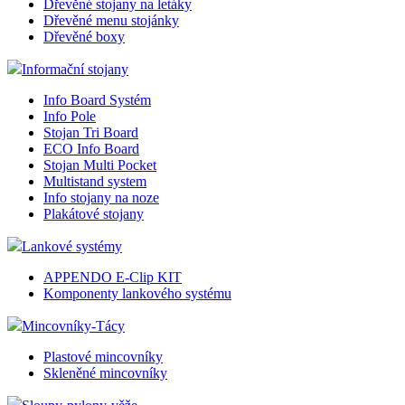
Dřevěné stojany na letáky
Dřevěné menu stojánky
Dřevěné boxy
Informační stojany
Info Board Systém
Info Pole
Stojan Tri Board
ECO Info Board
Stojan Multi Pocket
Multistand system
Info stojany na noze
Plakátové stojany
Lankové systémy
APPENDO E-Clip KIT
Komponenty lankového systému
Mincovníky-Tácy
Plastové mincovníky
Skleněné mincovníky