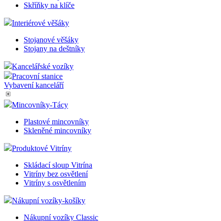
Skříňky na klíče
Interiérové věšáky
Stojanové věšáky
Stojany na deštníky
Kancelářské vozíky
Pracovní stanice
Vybavení kanceláří
Mincovníky-Tácy
Plastové mincovníky
Skleněné mincovníky
Produktové Vitríny
Skládací sloup Vitrína
Vitríny bez osvětlení
Vitríny s osvětlením
Nákupní vozíky-košíky
Nákupní vozíky Classic