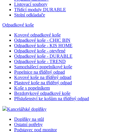
Listovací soubory
Třídící moduly DURABLE
Stolní odkladače
Odpadkové koše
Kovové odpadkové koše
Odpadkové koše - CHIC BIN
Odpadkové koše - KIS HOME
Odpadkové koše - otevřené
Odpadkové koše - DURABLE
Odpadkové koše - TREND
Samozhášecí popelníkové koše
Popelnice na tříděný odpad
Kovové koše na tříděný odpad
Plastové koše na tříděný odpad
Koše s popelníkem
Bezdotykové odpadkové koše
Příslušenství ke košům na tříděný odpad
Kancelářské doplňky
Doplňky na stůl
Ostatní potřeby
Podstavec pod monitor