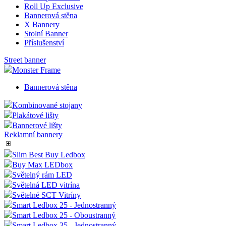
Roll Up Exclusive
Bannerová stěna
X Bannery
Stolní Banner
Příslušenství
Street banner
Monster Frame
Bannerová stěna
Kombinované stojany
Plakátové lišty
Bannerové lišty
Reklamní bannery
Slim Best Buy Ledbox
Buy Max LEDbox
Světelný rám LED
Světelná LED vitrína
Světelné SCT Vitríny
Smart Ledbox 25 - Jednostranný
Smart Ledbox 25 - Oboustranný
Smart Ledbox 35 - Jednostranný