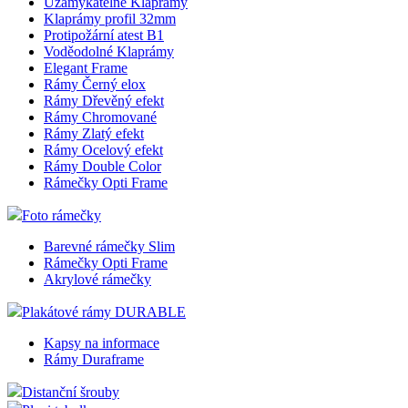
Uzamykatelné Klaprámy
Klaprámy profil 32mm
Protipožární atest B1
Voděodolné Klaprámy
Elegant Frame
Rámy Černý elox
Rámy Dřevěný efekt
Rámy Chromované
Rámy Zlatý efekt
Rámy Ocelový efekt
Rámy Double Color
Rámečky Opti Frame
Foto rámečky
Barevné rámečky Slim
Rámečky Opti Frame
Akrylové rámečky
Plakátové rámy DURABLE
Kapsy na informace
Rámy Duraframe
Distanční šrouby