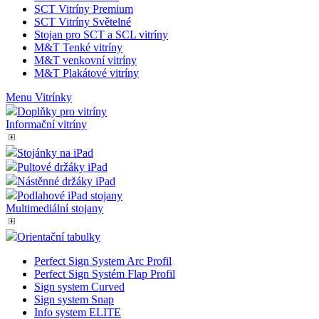
SCT Vitríny Premium
SCT Vitríny Světelné
Stojan pro SCT a SCL vitríny
M&T Tenké vitríny
M&T venkovní vitríny
M&T Plakátové vitríny
Menu Vitrínky
Doplňky pro vitríny
Informační vitríny
Stojánky na iPad
Pultové držáky iPad
Nástěnné držáky iPad
Podlahové iPad stojany
Multimediální stojany
Orientační tabulky
Perfect Sign System Arc Profil
Perfect Sign Systém Flap Profil
Sign system Curved
Sign system Snap
Info system ELITE