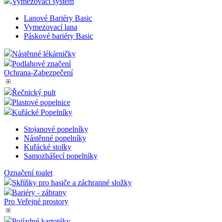
Vymezovací systém
Lanové Bariéry Basic
Vymezovací lana
Páskové bariéry Basic
Nástěnné lékárničky
Podlahové značení
Ochrana-Zabezpečení
Řečnický pult
Plastové popelnice
Kuřácké Popelníky
Stojanové popelníky
Nástěnné popelníky
Kuřácké stolky
Samozhášecí popelníky
Označení toalet
Skříňky pro hasiče a záchranné složky
Bariéry - zábrany
Pro Veřejné prostory
Pojízdné kartotéky