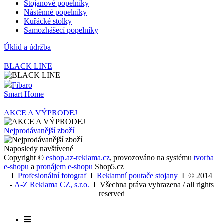
Stojanové popelníky
Nástěnné popelníky
Kuřácké stolky
Samozhášecí popelníky
Úklid a údržba
BLACK LINE
Fibaro
Smart Home
AKCE A VÝPRODEJ
Nejprodávanější zboží
Naposledy navštívené
Copyright ©
eshop.az-reklama.cz
,
provozováno na systému
tvorba
e-shopu
a
pronájem e-shopu
Shop5.cz
I
Profesionální fotograf
I
Reklamní poutače stojany
I
© 2014
-
A-Z Reklama CZ, s.r.o.
I Všechna práva vyhrazena / all rights
reserved