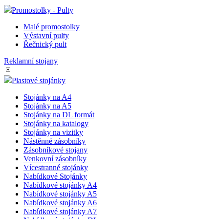
Promostolky - Pulty
Malé promostolky
Výstavní pulty
Řečnický pult
Reklamní stojany
Plastové stojánky
Stojánky na A4
Stojánky na A5
Stojánky na DL formát
Stojánky na katalogy
Stojánky na vizitky
Nástěnné zásobníky
Zásobníkové stojany
Venkovní zásobníky
Vícestranné stojánky
Nabídkové Stojánky
Nabídkové stojánky A4
Nabídkové stojánky A5
Nabídkové stojánky A6
Nabídkové stojánky A7