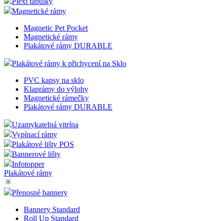
Plexi tabulky
Magnetické rámy
Magnetic Pet Pocket
Magnetické rámy
Plakátové rámy DURABLE
Plakátové rámy k přichycení na Sklo
PVC kapsy na sklo
Klaprámy do výlohy
Magnetické rámečky
Plakátové rámy DURABLE
Uzamykatelná vitrína
Vypínací rámy
Plakátové lišty POS
Bannerové lišty
Infotopper
Plakátové rámy
Přenosné bannery
Bannery Standard
Roll Up Standard