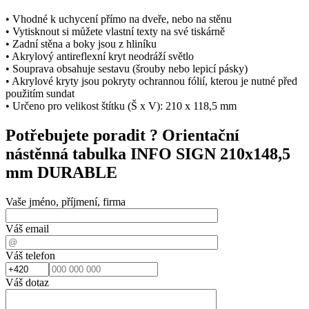
• Vhodné k uchycení přímo na dveře, nebo na stěnu
• Vytisknout si můžete vlastní texty na své tiskárně
• Zadní stěna a boky jsou z hliníku
• Akrylový antireflexní kryt neodráží světlo
• Souprava obsahuje sestavu (šrouby nebo lepicí pásky)
• Akrylové kryty jsou pokryty ochrannou fólií, kterou je nutné před
použitím sundat
• Určeno pro velikost štítku (Š x V): 210 x 118,5 mm
Potřebujete poradit ?
Orientační
nástěnná tabulka INFO SIGN 210x148,5
mm DURABLE
Vaše jméno, příjmení, firma
Váš email
Váš telefon
Váš dotaz