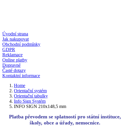
Úvodní strana
Jak nakupovat
Obchodní podmínky
GDPR
Reklamace
Online platby
Dopravné
Časté dotazy
Kontaktní informace
Home
Orientační systém
Orientační tabulky
Info Sign Systém
INFO SIGN 210x148,5 mm
Platba převodem se splatností pro státní instituce,
školy, obce a úřady, nemocnice.