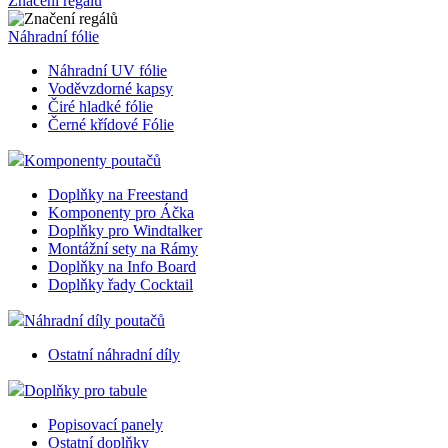
Značení regálů
Náhradní fólie
Náhradní UV fólie
Voděvzdorné kapsy
Čiré hladké fólie
Černé křídové Fólie
Komponenty poutačů
Doplňky na Freestand
Komponenty pro Áčka
Doplňky pro Windtalker
Montážní sety na Rámy
Doplňky na Info Board
Doplňky řady Cocktail
Náhradní díly poutačů
Ostatní náhradní díly
Doplňky pro tabule
Popisovací panely
Ostatní doplňky