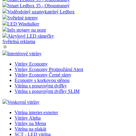
Smart Ledbox 35 - Oboustranný
Voděodolný uzamykatelný Ledbox
Světelné totemy
LED Windtalker
Info stojany na noze
Akrylové LED rámečky
Světelná reklama
Interiérové vitríny
Vitríny Economy
Vitríny Economy Protipožární Atest
Vitríny Economy Černé rámy
Economy s korkovou stěnou
Vitrína s posuvnými dvířky
Vitrína s posuvnými dvířky SLIM
Venkovní vitríny
Vitrína interier-exterier
Vitríny Alpha
Vitríny na Menu
Vitrína na plakát
SCT - LED vitrína