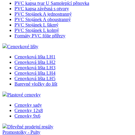
PVC kapsa tvar U Samolepící pěnovka
PVC kapsa závěsná s otvory
PVC Stojánek A jednostranný
PVC Stojánek A oboustranný
PVC Stojánek L šikmý
PVC Stojánek L kolmý
Formáty PVC fólie přířezy
Cenovkové lišty
Cenovková lišta LH1
Cenovková lišta LH2
Cenovková lišta LH3
Cenovková lišta LH4
Cenovková lišta LH5
Barevné vložky do lišt
Plastové cenovky
Cenovky sady
Cenovky 12x8
Cenovky 9x6
Dřevěné prodejní regály
Promostolky - Pulty