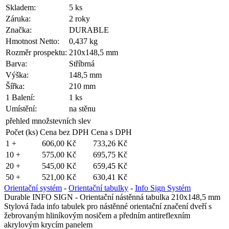
Skladem:
5 ks
Záruka:
2 roky
Značka:
DURABLE
Hmotnost Netto:
0,437 kg
Rozměr prospektu:
210x148,5 mm
Barva:
Stříbrná
Výška:
148,5 mm
Šířka:
210 mm
1 Balení:
1 ks
Umístění:
na stěnu
přehled množstevních slev
Počet (ks)
Cena bez DPH
Cena s DPH
1 +
606,00 Kč
733,26 Kč
10 +
575,00 Kč
695,75 Kč
20 +
545,00 Kč
659,45 Kč
50 +
521,00 Kč
630,41 Kč
Orientační systém
-
Orientační tabulky
-
Info Sign Systém
Durable INFO SIGN - Orientační nástěnná tabulka 210x148,5 mm
Stylová řada info tabulek pro nástěnné orientační značení dveří s
žebrovaným hliníkovým nosičem a předním antireflexním
akrylovým krycím panelem