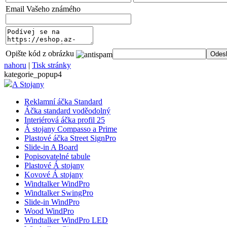
Email Vašeho známého
Opište kód z obrázku
nahoru
|
Tisk stránky
kategorie_popup4
A Stojany
Reklamní áčka Standard
Áčka standard voděodolný
Interiérová áčka profil 25
Á stojany Compasso a Prime
Plastové áčka Street SignPro
Slide-in A Board
Popisovatelné tabule
Plastové Á stojany
Kovové Á stojany
Windtalker WindPro
Windtalker SwingPro
Slide-in WindPro
Wood WindPro
Windtalker WindPro LED