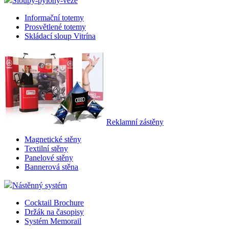
Sloupy-pylony-věže
Informační totemy
Prosvětlené totemy
Skládací sloup Vitrína
Reklamní zástěny
Magnetické stěny
Textilní stěny
Panelové stěny
Bannerová stěna
Nástěnný systém
Cocktail Brochure
Držák na časopisy
Systém Memorail