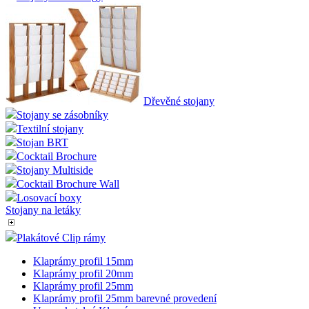
Dřevěné stojany
Stojany se zásobníky
Textilní stojany
Stojan BRT
Cocktail Brochure
Stojany Multiside
Cocktail Brochure Wall
Losovací boxy
Stojany na letáky
Plakátové Clip rámy
Klaprámy profil 15mm
Klaprámy profil 20mm
Klaprámy profil 25mm
Klaprámy profil 25mm barevné provedení