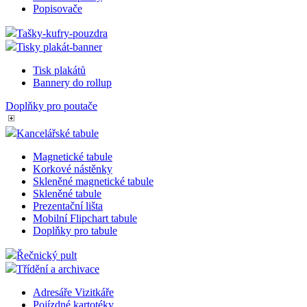
Popisovače
Tašky-kufry-pouzdra
Tisky plakát-banner
Tisk plakátů
Bannery do rollup
Doplňky pro poutače
Kancelářské tabule
Magnetické tabule
Korkové nástěnky
Skleněné magnetické tabule
Skleněné tabule
Prezentační lišta
Mobilní Flipchart tabule
Doplňky pro tabule
Řečnický pult
Třídění a archivace
Adresáře Vizitkáře
Pojízdné kartotéky