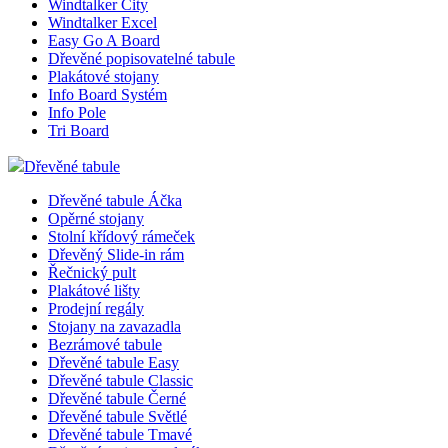
Windtalker City
Windtalker Excel
Easy Go A Board
Dřevěné popisovatelné tabule
Plakátové stojany
Info Board Systém
Info Pole
Tri Board
Dřevěné tabule
Dřevěné tabule Áčka
Opěrné stojany
Stolní křídový rámeček
Dřevěný Slide-in rám
Řečnický pult
Plakátové lišty
Prodejní regály
Stojany na zavazadla
Bezrámové tabule
Dřevěné tabule Easy
Dřevěné tabule Classic
Dřevěné tabule Černé
Dřevěné tabule Světlé
Dřevěné tabule Tmavé