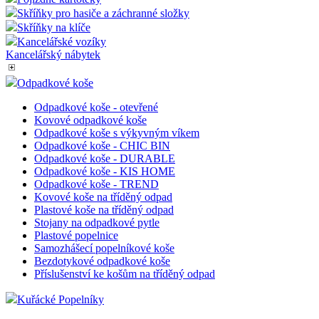
Skříňky pro hasiče a záchranné složky
Skříňky na klíče
Kancelářské vozíky
Kancelářský nábytek
Odpadkové koše
Odpadkové koše - otevřené
Kovové odpadkové koše
Odpadkové koše s výkyvným víkem
Odpadkové koše - CHIC BIN
Odpadkové koše - DURABLE
Odpadkové koše - KIS HOME
Odpadkové koše - TREND
Kovové koše na tříděný odpad
Plastové koše na tříděný odpad
Stojany na odpadkové pytle
Plastové popelnice
Samozhášecí popelníkové koše
Bezdotykové odpadkové koše
Příslušenství ke košům na tříděný odpad
Kuřácké Popelníky