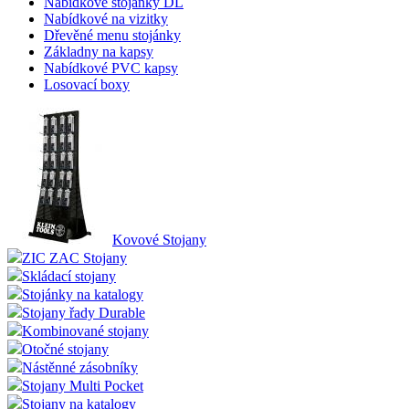
Nabídkové stojánky DL
Nabídkové na vizitky
Dřevěné menu stojánky
Základny na kapsy
Nabídkové PVC kapsy
Losovací boxy
Kovové Stojany
ZIC ZAC Stojany
Skládací stojany
Stojánky na katalogy
Stojany řady Durable
Kombinované stojany
Otočné stojany
Nástěnné zásobníky
Stojany Multi Pocket
Stojany na katalogy