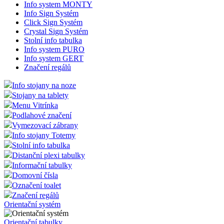
Info system MONTY
Info Sign Systém
Click Sign Systém
Crystal Sign Systém
Stolní info tabulka
Info system PURO
Info system GERT
Značení regálů
Info stojany na noze
Stojany na tablety
Menu Vitrínka
Podlahové značení
Vymezovací zábrany
Info stojany Totemy
Stolní info tabulka
Distanční plexi tabulky
Informační tabulky
Domovní čísla
Označení toalet
Značení regálů
Orientační systém
Orientační tabulky