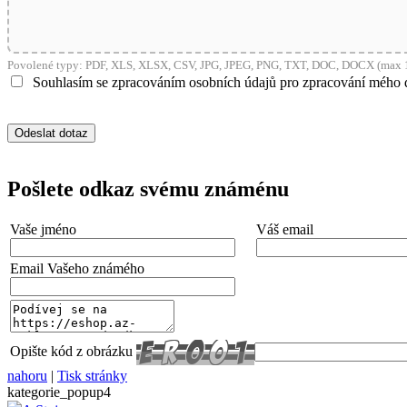
shop5_pocitadlo
Povolené typy: PDF, XLS, XLSX, CSV, JPG, JPEG, PNG, TXT, DOC, DOCX (max 1
__cf_bm
Souhlasím se zpracováním osobních údajů pro zpracování mého 
nastav_lang
VISITOR_PRIVACY_
Pošlete odkaz svému známénu
Vaše jméno
Váš email
mena
Email Vašeho známého
CookieScriptConse
Opište kód z obrázku
nahoru
|
Tisk stránky
_dc_gtm_UA-381924
kategorie_popup4