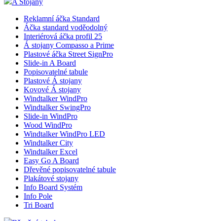
A Stojany
Reklamní áčka Standard
Áčka standard voděodolný
__cf_bm
Interiérová áčka profil 25
Á stojany Compasso a Prime
Plastové áčka Street SignPro
Slide-in A Board
lctpref
Popisovatelné tabule
Plastové Á stojany
Kovové Á stojany
shop5_kosik
Windtalker WindPro
Windtalker SwingPro
Slide-in WindPro
udid
Wood WindPro
Windtalker WindPro LED
Windtalker City
Windtalker Excel
Easy Go A Board
Dřevěné popisovatelné tabule
Název
Plakátové stojany
Název
Název
Info Board Systém
__Secure-YNID
Info Pole
_ga
__Secure-ROLLOU
Tri Board
sid
zobrazeni