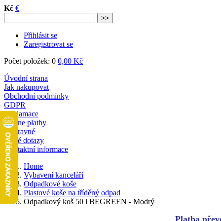
Kč
€
Přihlásit se
Zaregistrovat se
Počet položek: 0
0,00 Kč
Úvodní strana
Jak nakupovat
Obchodní podmínky
GDPR
Reklamace
Online platby
Dopravné
Časté dotazy
Kontaktní informace
Home
Vybavení kanceláří
Odpadkové koše
Plastové koše na tříděný odpad
Odpadkový koš 50 l BEGREEN - Modrý
Platba převo