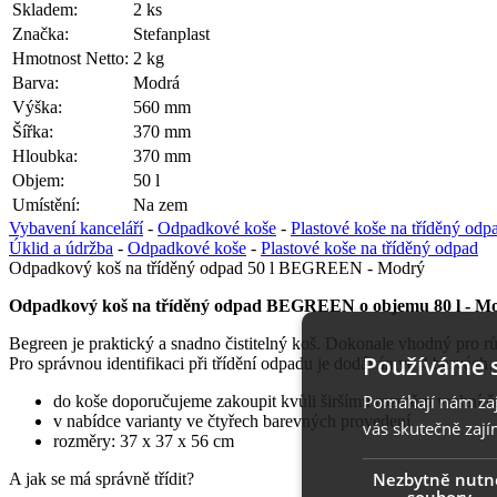
Skladem:
2 ks
Značka:
Stefanplast
Hmotnost Netto:
2 kg
Barva:
Modrá
Výška:
560 mm
Šířka:
370 mm
Hloubka:
370 mm
Objem:
50 l
Umístění:
Na zem
Vybavení kanceláří
-
Odpadkové koše
-
Plastové koše na tříděný odp
Úklid a údržba
-
Odpadkové koše
-
Plastové koše na tříděný odpad
Odpadkový koš na tříděný odpad 50 l BEGREEN - Modrý
Odpadkový koš na tříděný odpad BEGREEN o objemu 80 l - M
Begreen je praktický a snadno čistitelný koš. Dokonale vhodný pro růz
Používáme 
Pro správnou identifikaci při třídění odpadu je dodáván ve 4 barvá
Pomáhají nám zaji
do koše doporučujeme zakoupit kvůli širšímu rozměru vrchní č
v nabídce varianty ve čtyřech barevných provedení
vás skutečně zají
rozměry: 37 x 37 x 56 cm
Nezbytně nutn
A jak se má správně třídit?
soubory