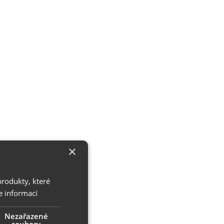
×
produkty, které
e informací
Nezařazené
soubory