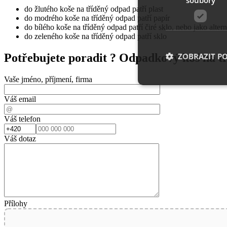
do žlutého koše na tříděný odpad patří plast
do modrého koše na tříděný odpad patří papír
do bílého koše na tříděný odpad patří čiré sklo, nebo jako alte
do zeleného koše na tříděný odpad patří sklo
ZOBRAZIT P
Potřebujete poradit ?
Odpadkový koš na t
Vaše jméno, příjmení, firma
Váš email
Nezbytně nutn
Váš telefon
Nezbytně nutné soubo
stránky nelze bez ne
Váš dotaz
Název
__cf_bm
Přílohy
shop5_uid