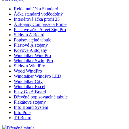
Reklamní áčka Standard
Áčka standard voděodolný
__cf_bm
Interiérová áčka profil 25
Á stojany Compasso a Prime
Plastové áčka Street SignPro
Slide-in A Board
lctpref
Popisovatelné tabule
Plastové Á stojany
Kovové Á stojany
Windtalker WindPro
shop5_kosik
Windtalker SwingPro
Slide-in WindPro
Wood WindPro
udid
Windtalker WindPro LED
Windtalker City
Windtalker Excel
Easy Go A Board
Dřevěné popisovatelné tabule
Plakátové stojany
Název
Název
Info Board Systém
Název
__Secure-YNID
Info Pole
_ga
Tri Board
__Secure-ROLLOU
sid
zobrazeni
Dřevěné tabule