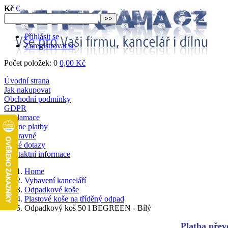
Kč
€
Přihlásit se
Zaregistrovat se
Počet položek: 0
0,00 Kč
Úvodní strana
Jak nakupovat
Obchodní podmínky
GDPR
Reklamace
Online platby
Dopravné
Časté dotazy
Kontaktní informace
Home
Vybavení kanceláří
Odpadkové koše
Plastové koše na tříděný odpad
Odpadkový koš 50 l BEGREEN - Bílý
Platba převo