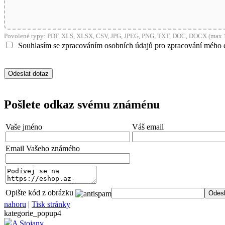
shop5_pocitadlo
Povolené typy: PDF, XLS, XLSX, CSV, JPG, JPEG, PNG, TXT, DOC, DOCX (max 1
__cf_bm
Souhlasím se zpracováním osobních údajů pro zpracování mého 
nastav_lang
VISITOR_PRIVACY_
Pošlete odkaz svému známénu
Vaše jméno
Váš email
mena
Email Vašeho známého
CookieScriptConse
Opište kód z obrázku
nahoru
|
Tisk stránky
_dc_gtm_UA-381924
kategorie_popup4
A Stojany