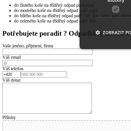
do žlutého koše na tříděný odpad patří plast
do modrého koše na tříděný odpad patří papír
do bílého koše na tříděný odpad patří čiré sklo, nebo jako alte
do zeleného koše na tříděný odpad patří sklo
ZOBRAZIT P
Potřebujete poradit ?
Odpadkový koš na t
Vaše jméno, příjmení, firma
Váš email
Nezbytně nutn
Váš telefon
Nezbytně nutné soubo
stránky nelze bez ne
Váš dotaz
Název
__cf_bm
Přílohy
shop5_uid