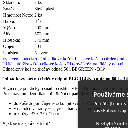
Skladem:
2 ks
Značka:
Stefanplast
Hmotnost Netto:
2 kg
Barva:
Bílá
Výška:
560 mm
Šířka:
370 mm
Hloubka:
370 mm
Objem:
50 l
Umístění:
Na zem
Vybavení kanceláří
-
Odpadkové koše
-
Plastové koše na tříděný odp
Úklid a údržba
-
Odpadkové koše
-
Plastové koše na tříděný odpad
Odpadkový koš na tříděný odpad 50 l BEGREEN - Bílý
Odpadkový koš na tříděný odpad BEGREEN o objemu 80 l - Bíl
Begreen je praktický a snadno čistitelný koš. Dokonale vhodný pro růz
Používáme 
Pro správnou identifikaci při třídění odpadu je dodáván ve 4 barvá
Pomáhají nám zaji
do koše doporučujeme zakoupit kvůli širšímu rozměru vrchní č
v nabídce varianty ve čtyřech barevných provedení
vás skutečně zají
rozměry: 37 x 37 x 56 cm
Nezbytně nutn
A jak se má správně třídit?
soubory