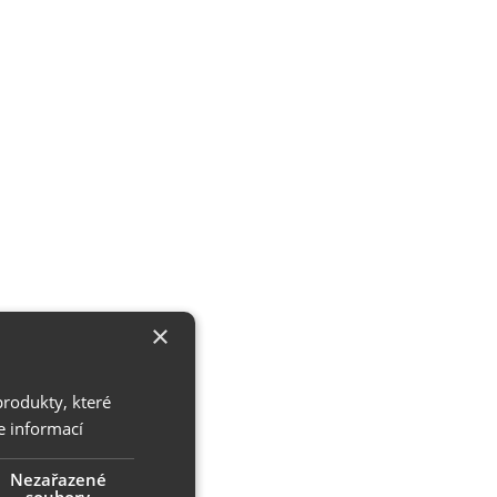
×
produkty, které
e informací
Nezařazené
soubory