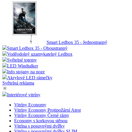
Smart Ledbox 35 - Jednostranný
Smart Ledbox 35 - Oboustranný
Voděodolný uzamykatelný Ledbox
Světelné totemy
LED Windtalker
Info stojany na noze
Akrylové LED rámečky
Světelná reklama
Interiérové vitríny
Vitríny Economy
Vitríny Economy Protipožární Atest
Vitríny Economy Černé rámy
Economy s korkovou stěnou
Vitrína s posuvnými dvířky
Vitrína s posuvnými dvířky SLIM