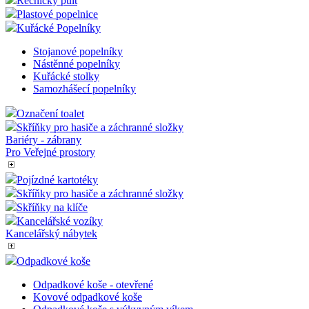
Řečnický pult
Plastové popelnice
Kuřácké Popelníky
Stojanové popelníky
Nástěnné popelníky
Kuřácké stolky
Samozhášecí popelníky
Označení toalet
Skříňky pro hasiče a záchranné složky
Bariéry - zábrany
Pro Veřejné prostory
Pojízdné kartotéky
Skříňky pro hasiče a záchranné složky
Skříňky na klíče
Kancelářské vozíky
Kancelářský nábytek