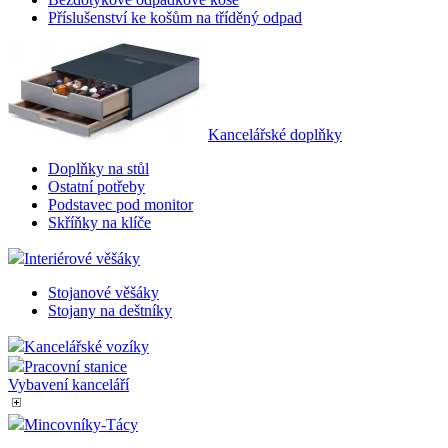
Příslušenství ke košům na tříděný odpad
Kancelářské doplňky
Doplňky na stůl
Ostatní potřeby
Podstavec pod monitor
Skříňky na klíče
Interiérové věšáky
Stojanové věšáky
Stojany na deštníky
Kancelářské vozíky
Pracovní stanice
Vybavení kanceláří
Mincovníky-Tácy