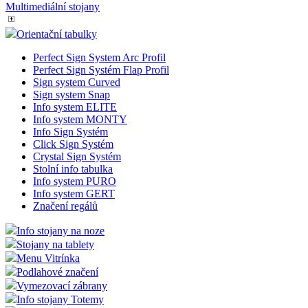
Multimediální stojany
Orientační tabulky
Perfect Sign System Arc Profil
Perfect Sign Systém Flap Profil
Sign system Curved
Sign system Snap
Info system ELITE
Info system MONTY
Info Sign Systém
Click Sign Systém
Crystal Sign Systém
Stolní info tabulka
Info system PURO
Info system GERT
Značení regálů
Info stojany na noze
Stojany na tablety
Menu Vitrínka
Podlahové značení
Vymezovací zábrany
Info stojany Totemy