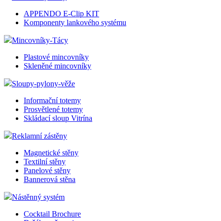
APPENDO E-Clip KIT
Komponenty lankového systému
Mincovníky-Tácy
Plastové mincovníky
Skleněné mincovníky
Sloupy-pylony-věže
Informační totemy
Prosvětlené totemy
Skládací sloup Vitrína
Reklamní zástěny
Magnetické stěny
Textilní stěny
Panelové stěny
Bannerová stěna
Nástěnný systém
Cocktail Brochure