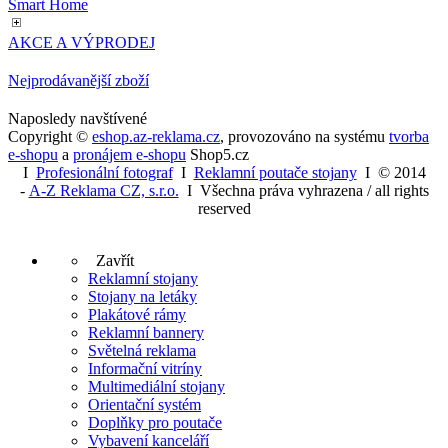
Úklid a údržba
BLACK LINE
Fibaro
Smart Home
AKCE A VÝPRODEJ
Nejprodávanější zboží
Naposledy navštívené
Copyright ©
eshop.az-reklama.cz
,
provozováno na systému
tvorba
e-shopu
a
pronájem e-shopu
Shop5.cz
I
Profesionální fotograf
I
Reklamní poutače stojany
I
© 2014
-
A-Z Reklama CZ, s.r.o.
I Všechna práva vyhrazena / all rights
reserved
Zavřít
Reklamní stojany
Stojany na letáky
Plakátové rámy
Reklamní bannery