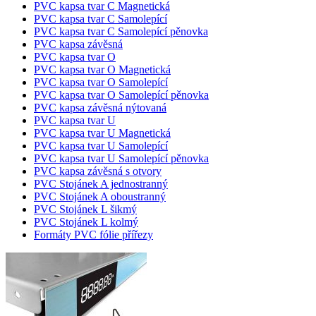
PVC kapsa tvar C Magnetická
PVC kapsa tvar C Samolepící
PVC kapsa tvar C Samolepící pěnovka
PVC kapsa závěsná
PVC kapsa tvar O
PVC kapsa tvar O Magnetická
PVC kapsa tvar O Samolepící
PVC kapsa tvar O Samolepící pěnovka
PVC kapsa závěsná nýtovaná
PVC kapsa tvar U
PVC kapsa tvar U Magnetická
PVC kapsa tvar U Samolepící
PVC kapsa tvar U Samolepící pěnovka
PVC kapsa závěsná s otvory
PVC Stojánek A jednostranný
PVC Stojánek A oboustranný
PVC Stojánek L šikmý
PVC Stojánek L kolmý
Formáty PVC fólie přířezy