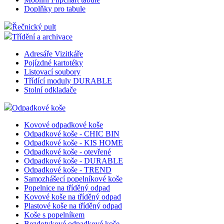
Doplňky pro tabule
Řečnický pult
Třídění a archivace
Adresáře Vizitkáře
Pojízdné kartotéky
Listovací soubory
Třídící moduly DURABLE
Stolní odkladače
Odpadkové koše
Kovové odpadkové koše
Odpadkové koše - CHIC BIN
Odpadkové koše - KIS HOME
Odpadkové koše - otevřené
Odpadkové koše - DURABLE
Odpadkové koše - TREND
Samozhášecí popelníkové koše
Popelnice na tříděný odpad
Kovové koše na tříděný odpad
Plastové koše na tříděný odpad
Koše s popelníkem
Bezdotykové odpadkové koše