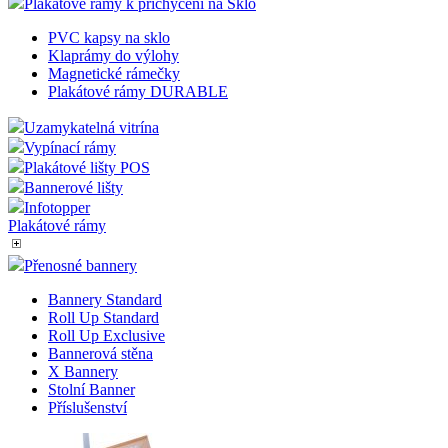
Plakátové rámy k přichycení na Sklo
PVC kapsy na sklo
Klaprámy do výlohy
Magnetické rámečky
Plakátové rámy DURABLE
Uzamykatelná vitrína
Vypínací rámy
Plakátové lišty POS
Bannerové lišty
Infotopper
Plakátové rámy
Přenosné bannery
Bannery Standard
Roll Up Standard
Roll Up Exclusive
Bannerová stěna
X Bannery
Stolní Banner
Příslušenství