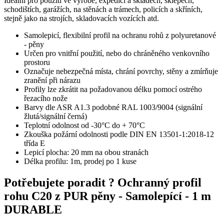
Ideální pro použití ve výrobě, expedici a skladech, sklepech,
schodištích, garážích, na stěnách a trámech, policích a skříních,
stejně jako na strojích, skladovacích vozících atd.
Samolepicí, flexibilní profil na ochranu rohů z polyuretanové
- pěny
Určen pro vnitřní použití, nebo do chráněného venkovního
prostoru
Označuje nebezpečná místa, chrání povrchy, stěny a zmírňuje
zranění při nárazu
Profily lze zkrátit na požadovanou délku pomocí ostrého
řezacího nože
Barvy dle ASR A1.3 podobné RAL 1003/9004 (signální
žlutá/signální černá)
Teplotní odolnost od -30°C do + 70°C
Zkouška požární odolnosti podle DIN EN 13501-1:2018-12
třída E
Lepicí plocha: 20 mm na obou stranách
Délka profilu: 1m, prodej po 1 kuse
Potřebujete poradit ?
Ochranný profil
rohu C20 z PUR pěny - Samolepící - 1 m
DURABLE