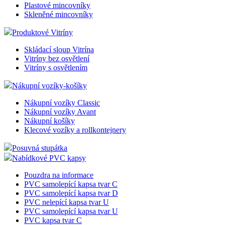
Plastové mincovníky
Skleněné mincovníky
Produktové Vitríny
Skládací sloup Vitrína
Vitríny bez osvětlení
Vitríny s osvětlením
Nákupní vozíky-košíky
Nákupní vozíky Classic
Nákupní vozíky Avant
Nákupní košíky
Klecové vozíky a rollkontejnery
Posuvná stupátka
Nabídkové PVC kapsy
Pouzdra na informace
PVC samolepící kapsa tvar C
PVC samolepící kapsa tvar D
PVC nelepící kapsa tvar U
PVC samolepící kapsa tvar U
PVC kapsa tvar C