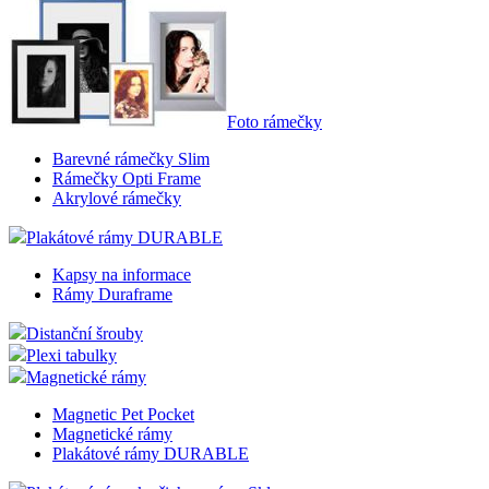
Foto rámečky
Barevné rámečky Slim
Rámečky Opti Frame
Akrylové rámečky
Plakátové rámy DURABLE
Kapsy na informace
Rámy Duraframe
Distanční šrouby
Plexi tabulky
Magnetické rámy
Magnetic Pet Pocket
Magnetické rámy
Plakátové rámy DURABLE