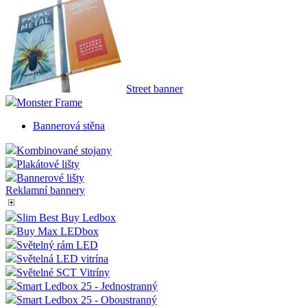
Street banner
Monster Frame
Bannerová stěna
Kombinované stojany
Plakátové lišty
Bannerové lišty
Reklamní bannery
Slim Best Buy Ledbox
Buy Max LEDbox
Světelný rám LED
Světelná LED vitrína
Světelné SCT Vitríny
Smart Ledbox 25 - Jednostranný
Smart Ledbox 25 - Oboustranný