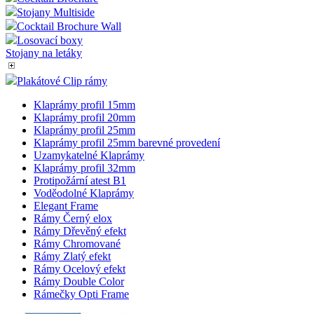
Stojany Multiside
Cocktail Brochure Wall
Losovací boxy
Stojany na letáky
Plakátové Clip rámy
Klaprámy profil 15mm
Klaprámy profil 20mm
Klaprámy profil 25mm
Klaprámy profil 25mm barevné provedení
Uzamykatelné Klaprámy
Klaprámy profil 32mm
Protipožární atest B1
Voděodolné Klaprámy
Elegant Frame
Rámy Černý elox
Rámy Dřevěný efekt
Rámy Chromované
Rámy Zlatý efekt
Rámy Ocelový efekt
Rámy Double Color
Rámečky Opti Frame