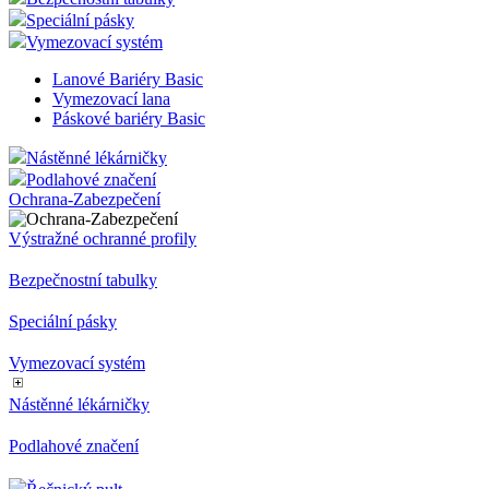
Speciální pásky
Vymezovací systém
Lanové Bariéry Basic
Vymezovací lana
Páskové bariéry Basic
Nástěnné lékárničky
Podlahové značení
Ochrana-Zabezpečení
Výstražné ochranné profily
Bezpečnostní tabulky
Speciální pásky
Vymezovací systém
Nástěnné lékárničky
Podlahové značení