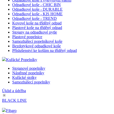
Odpadkové koše
Odpadkové koše - otevřené
Kovové odpadkové koše
Odpadkové koše s výkyvným víkem
Odpadkové koše - CHIC BIN
Odpadkové koše - DURABLE
Odpadkové koše - KIS HOME
Odpadkové koše - TREND
Kovové koše na tříděný odpad
Plastové koše na tříděný odpad
Stojany na odpadkové pytle
Plastové popelnice
Samozhášecí popelníkové koše
Bezdotykové odpadkové koše
Příslušenství ke košům na tříděný odpad
Kuřácké Popelníky
Stojanové popelníky
Nástěnné popelníky
Kuřácké stolky
Samozhášecí popelníky