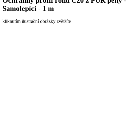
Ochranný profil rohu C20 z PUR pěny -
Samolepící - 1 m
kliknutím ilustrační obrázky zvětšíte