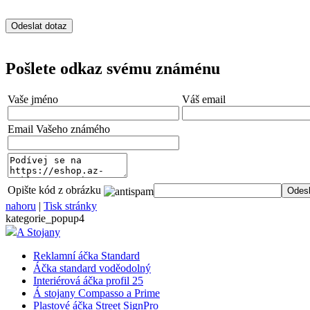
Pošlete odkaz svému známénu
Vaše jméno
Váš email
Email Vašeho známého
Opište kód z obrázku
nahoru
|
Tisk stránky
kategorie_popup4
A Stojany
Reklamní áčka Standard
Áčka standard voděodolný
Interiérová áčka profil 25
Á stojany Compasso a Prime
Plastové áčka Street SignPro