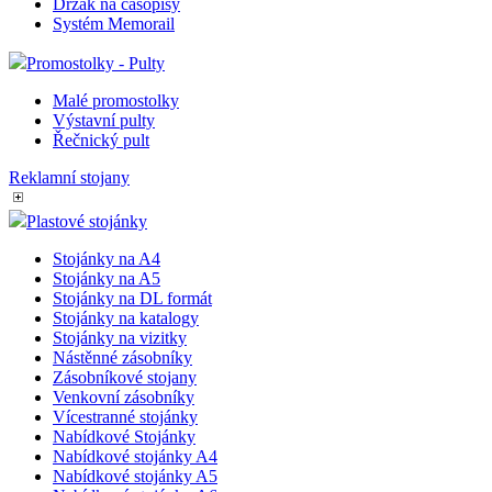
Držák na časopisy
Systém Memorail
Promostolky - Pulty
Malé promostolky
Výstavní pulty
Řečnický pult
Reklamní stojany
Plastové stojánky
Stojánky na A4
Stojánky na A5
Stojánky na DL formát
Stojánky na katalogy
Stojánky na vizitky
Nástěnné zásobníky
Zásobníkové stojany
Venkovní zásobníky
Vícestranné stojánky
Nabídkové Stojánky
Nabídkové stojánky A4
Nabídkové stojánky A5