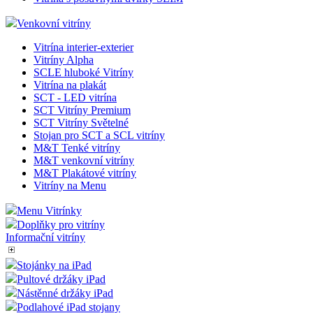
Venkovní vitríny
Vitrína interier-exterier
Vitríny Alpha
SCLE hluboké Vitríny
Vitrína na plakát
SCT - LED vitrína
SCT Vitríny Premium
SCT Vitríny Světelné
Stojan pro SCT a SCL vitríny
M&T Tenké vitríny
M&T venkovní vitríny
M&T Plakátové vitríny
Vitríny na Menu
Menu Vitrínky
Doplňky pro vitríny
Informační vitríny
Stojánky na iPad
Pultové držáky iPad
Nástěnné držáky iPad
Podlahové iPad stojany