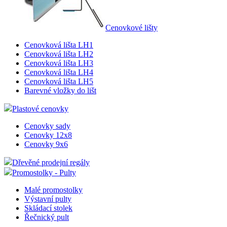
Cenovkové lišty
Cenovková lišta LH1
Cenovková lišta LH2
Cenovková lišta LH3
Cenovková lišta LH4
Cenovková lišta LH5
Barevné vložky do lišt
Plastové cenovky
Cenovky sady
Cenovky 12x8
Cenovky 9x6
Dřevěné prodejní regály
Promostolky - Pulty
Malé promostolky
Výstavní pulty
Skládací stolek
Řečnický pult