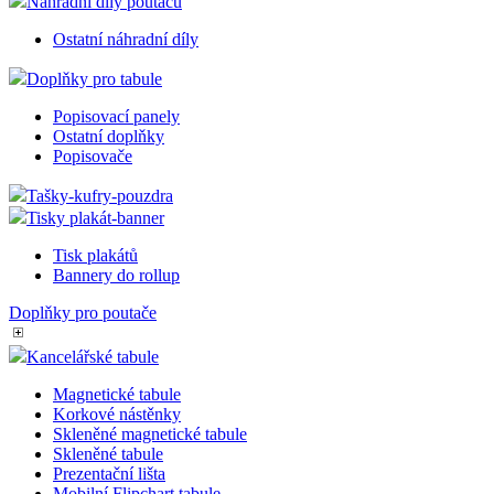
Náhradní díly poutačů
Ostatní náhradní díly
Doplňky pro tabule
Popisovací panely
Ostatní doplňky
Popisovače
Tašky-kufry-pouzdra
Tisky plakát-banner
Tisk plakátů
Bannery do rollup
Doplňky pro poutače
Kancelářské tabule
Magnetické tabule
Korkové nástěnky
Skleněné magnetické tabule
Skleněné tabule
Prezentační lišta
Mobilní Flipchart tabule