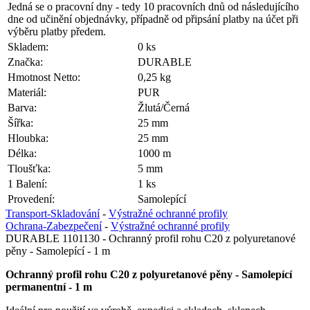
Jedná se o pracovní dny - tedy 10 pracovních dnů od následujícího
dne od učinění objednávky, případně od připsání platby na účet při
výběru platby předem.
Skladem:
0 ks
Značka:
DURABLE
Hmotnost Netto:
0,25 kg
Materiál:
PUR
Barva:
Žlutá/Černá
Šířka:
25 mm
Hloubka:
25 mm
Délka:
1000 m
Tloušťka:
5 mm
1 Balení:
1 ks
Provedení:
Samolepící
Transport-Skladování
-
Výstražné ochranné profily
Ochrana-Zabezpečení
-
Výstražné ochranné profily
DURABLE 1101130 - Ochranný profil rohu C20 z polyuretanové
pěny - Samolepící - 1 m
Ochranný profil rohu C20 z polyuretanové pěny - Samolepící
permanentní - 1 m