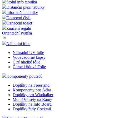
Stolní info tabulka
Distanční plexi tabulky
Informační tabulky
Domovní čísla
Označení toalet
Značení regálů
Orientační systém
Náhradní fólie
Náhradní UV fólie
Voděvzdorné kapsy
Čiré hladké fólie
Černé křídové Fólie
Komponenty poutačů
Doplňky na Freestand
Komponenty pro Áčka
Doplňky pro Windtalker
Montážní sety na Rámy
Doplňky na Info Board
Doplňky řady Cocktail