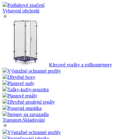
Podlahové značení
Vybavení obchodů
Klecové vozíky a rollkontejnery
Výstražné ochranné profily
Dřevěné boxy
Plastové sudy
Tašky-kufry-pouzdra
Plastové regály
Dřevěné prodejní regály
Posuvná stupátka
Stojany na zavazadla
Transport-Skladování
Výstražné ochranné profily
Bezpečnostní tabulky