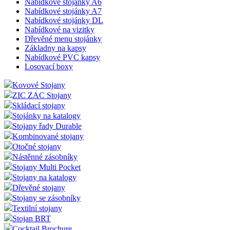
Nabídkové stojánky A6
Nabídkové stojánky A7
Nabídkové stojánky DL
Nabídkové na vizitky
Dřevěné menu stojánky
Základny na kapsy
Nabídkové PVC kapsy
Losovací boxy
Kovové Stojany
ZIC ZAC Stojany
Skládací stojany
Stojánky na katalogy
Stojany řady Durable
Kombinované stojany
Otočné stojany
Nástěnné zásobníky
Stojany Multi Pocket
Stojany na katalogy
Dřevěné stojany
Stojany se zásobníky
Textilní stojany
Stojan BRT
Cocktail Brochure