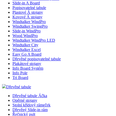
Slide-in A Board
Popisovatelné tabule
Plastové Á stojany
Kovové Á stojany
Windtalker WindPro
Windtalker SwingPro
Slide-in WindPro
Wood WindPro
Windtalker WindPro LED
Windtalker City
Windtalker Excel
Easy Go A Board
Dřevěné popisovatelné tabule
Plakátové stojany
Info Board Systém
Info Pole
Tri Board
Dřevěné tabule
Dřevěné tabule Áčka
Opěrné stojany
Stolní křídový rámeček
Dřevěný Slide-in rám
Řečnický pult