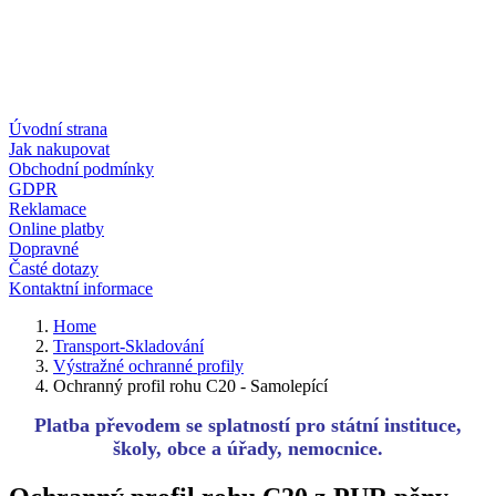
Úvodní strana
Jak nakupovat
Obchodní podmínky
GDPR
Reklamace
Online platby
Dopravné
Časté dotazy
Kontaktní informace
Home
Transport-Skladování
Výstražné ochranné profily
Ochranný profil rohu C20 - Samolepící
Platba převodem se splatností pro státní instituce,
školy, obce a úřady, nemocnice.