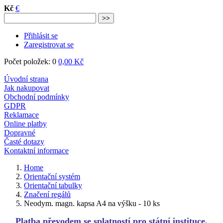
Úvodní strana
Jak nakupovat
Obchodní podmínky
GDPR
Reklamace
Online platby
Dopravné
Časté dotazy
Kontaktní informace
Home
Orientační systém
Orientační tabulky
Značení regálů
Neodym. magn. kapsa A4 na výšku - 10 ks
Platba převodem se splatností pro státní instituce,
školy, obce a úřady, nemocnice.