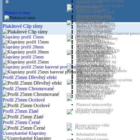
Á stojany Compasso a Prime
Stojánky na A4
Plastové áčka Street SignPro
Dřevěné tabule
Stojánky na A5
Plakátové Clip rámy
Slide-in A Board
Stojánky na DL formát
Plakátové rámy
Dřevěné tabule Áčka
Popisovatelné tabule
Stojánky na katalogy
Klaprámy profil 15mm
__cf_bm
Opěrné stojany
Plastové Á stojany
Stojánky na vizitky
Kovové Stojany
Klaprámy profil 20mm
Stolní křídový rámeček
Plakátové Clip rámy
Kovové Á stojany
Nástěnné zásobníky
Klaprámy profil 25mm
Dřevěný Slide-in rám
Windtalker WindPro
Zásobníkové stojany
Klaprámy profil 25mm barevné prove
Řečnický pult
Windtalker SwingPro
Informační stojany
Klaprámy profil 15mm
Venkovní zásobníky
Uzamykatelné Klaprámy
Foto rámečky
Plakátové lišty
Slide-in WindPro
Vícestranné stojánky
lctpref
Klaprámy profil 32mm
Info Board Systém
Prodejní regály
Wood WindPro
Klaprámy profil 20mm
Nabídkové Stojánky
Barevné rámečky Slim
Protipožární atest B1
Info Pole
Stojany na zavazadla
Windtalker WindPro LED
Nabídkové stojánky A4
ZIC ZAC Stojany
Rámečky Opti Frame
Voděodolné Klaprámy
Stojan Tri Board
Bezrámové tabule
Windtalker City
Klaprámy profil 25mm
Nabídkové stojánky A5
Akrylové rámečky
Elegant Frame
ECO Info Board
shop5_kosik
Dřevěné tabule Easy
Windtalker Excel
Nabídkové stojánky A6
Rámy Černý elox
Stojan Multi Pocket
Dřevěné tabule Classic
Lankové systémy
Easy Go A Board
Klaprámy profil 25mm barevné provedení
Nabídkové stojánky A7
Rámy Dřevěný efekt
Plakátové rámy DURABLE
Multistand system
Dřevěné tabule Černé
Dřevěné popisovatelné tabule
Nabídkové stojánky DL
Rámy Chromované
APPENDO E-Clip KIT
Info stojany na noze
Dřevěné tabule Světlé
Plakátové stojany
Profil 25mm Dřevěný efekt
Nabídkové na vizitky
Kapsy na informace
udid
Rámy Zlatý efekt
Komponenty lankového systému
Plakátové stojany
Dřevěné tabule Tmavé
Info Board Systém
Skládací stojany
Dřevěné menu stojánky
Rámy Duraframe
Rámy Ocelový efekt
Dřevěné stojany na letáky
Info Pole
Základny na kapsy
Profil 25mm Chromované
Rámy Double Color
Dřevěné menu stojánky
Tri Board
Nabídkové PVC kapsy
Rámečky Opti Frame
Mincovníky-Tácy
Dřevěné boxy
Losovací boxy
Distanční šrouby
Profil 25mm Ocelové
Plastové mincovníky
Skleněné mincovníky
Název
Profil 25mm Zlaté
Stojánky na katalogy
Název
Název
__Secure-YNID
Profil 25mm Černé
_ga
Sloupy-pylony-věže
Plexi tabulky
__Secure-ROLLOU
sid
Uzamykatelné Klaprámy
Informační totemy
zobrazeni
Prosvětlené totemy