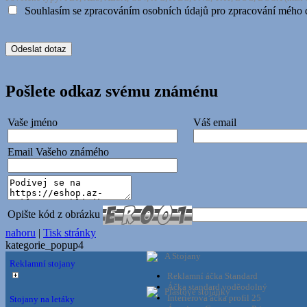
Souhlasím se zpracováním osobních údajů pro zpracování mého 
shop5_pocitadlo
__cf_bm
Pošlete odkaz svému známénu
nastav_lang
Vaše jméno
Váš email
VISITOR_PRIVACY_
Email Vašeho známého
mena
Opište kód z obrázku
nahoru
|
Tisk stránky
CookieScriptConse
kategorie_popup4
A Stojany
Reklamní stojany
Reklamní áčka Standard
_dc_gtm_UA-381924
Áčka standard voděodolný
Plastové stojánky
Interiérová áčka profil 25
Stojany na letáky