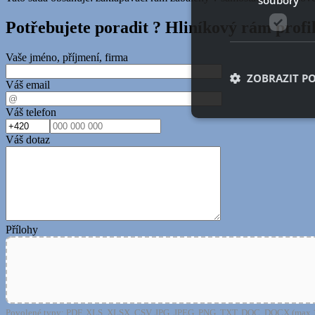
Potřebujete poradit ?
Hliníkový rám profi
Vaše jméno, příjmení, firma
ZOBRAZIT P
Váš email
Váš telefon
Váš dotaz
Nezbytně nutn
Nezbytně nutné soubo
stránky nelze bez ne
Název
Přílohy
__cf_bm
shop5_uid
Povolené typy: PDF, XLS, XLSX, CSV, JPG, JPEG, PNG, TXT, DOC, DOCX (max 1