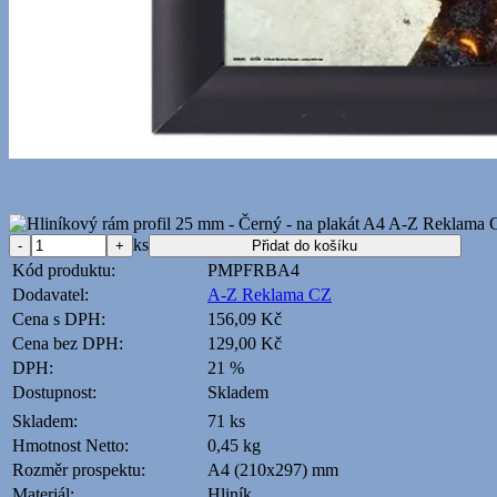
ks
Kód produktu:
PMPFRBA4
Dodavatel:
A-Z Reklama CZ
Cena s DPH:
156,09 Kč
Cena bez DPH:
129,00 Kč
DPH:
21 %
Dostupnost:
Skladem
Skladem:
71 ks
Hmotnost Netto:
0,45 kg
Rozměr prospektu:
A4 (210x297) mm
Materiál:
Hliník