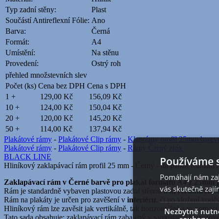
Typ zadní stěny:
Plast
Součástí Antireflexní Fólie:
Ano
Barva:
Černá
Formát:
A4
Umístění:
Na stěnu
Provedení:
Ostrý roh
přehled množstevních slev
Počet (ks)
Cena bez DPH
Cena s DPH
1 +
129,00 Kč
156,09 Kč
10 +
124,00 Kč
150,04 Kč
20 +
120,00 Kč
145,20 Kč
50 +
114,00 Kč
137,94 Kč
Plakátové rámy
-
Plakátové Clip rámy
-
Klaprámy profil 25mm barev
Plakátové rámy
-
Plakátové Clip rámy
-
Rámy Černý elox
BLACK LINE
Používáme 
Hliníkový zaklapávací rám profil 25 mm - Černý - na plakát formátu
Pomáhají nám zaji
Zaklapávací rám v Černé barvě pro plakát formátu A4 z 25mm p
vás skutečně zají
Rám je standardně vybaven plastovou zadní stěnou a
krycí antireflex
Rám na plakáty je určen pro zavěšení v
interiéru
, či po vložení vod
Hliníkový rám lze zavěsit jak vertikálně, tak horizontálně a to pomocí
Nezbytně nutn
Tato sada obsahuje: zaklapávací rám zabalený v samostatné kartonov
soubory