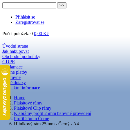
Přihlásit se
Zaregistrovat se
Počet položek: 0
0,00 Kč
Úvodní strana
Jak nakupovat
Obchodní podmínky
GDPR
Reklamace
Online platby
Dopravné
Časté dotazy
Kontaktní informace
Home
Plakátové rámy
Plakátové Clip rámy
Klaprámy profil 25mm barevné provedení
Profil 25mm Černé
Hliníkový rám 25 mm - Černý - A4