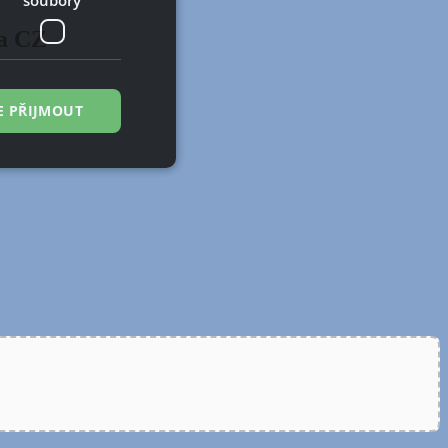
ma CZ
E PŘIJMOUT
řazené soubory
 správa účtu. Webové
zi lidmi a roboty.
ávat platné zprávy
á o stejného
, zejména nákup.