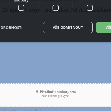
l 25 mm - Černý - na plakát A4 A-Z Rekla
ODROBNOSTI
VŠE ODMÍTNOUT
VŠ
é soubory
Výkonové soubory
Soubory cílení
Funkční soubory
Neza
ry cookie umožňují základní funkce webových stránek, jako je přihlášení uživatele a
zbytně nutných souborů cookie správně používat.
Provider
/
Vyprší
Popis
Doména
29
Tento soubor cookie se používá k rozlišení me
Cloudflare
minut
To je pro web přínosné, aby bylo možné pod
Inc.
54
o používání jejich webových stránek.
.vimeo.com
📎 Přetáhněte soubory sem
sekund
nebo klikněte pro výběr
.eshop.az-
4
Identifikátor eshopu, který pozná, že se jedn
reklama.cz
týdny
zákazníka, aby byly zajištěné funkce eshopu
2 dny
0 MB / soubor, max 5 souborů)