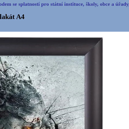
dem se splatností pro státní instituce, školy, obce a úřad
lakát A4