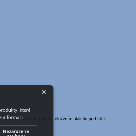
×
produkty, které
e informací
chým odklopením profilů a vložením plakátu pod fólii.
Nezařazené
soubory