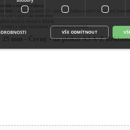
rofilu s ostrým rohem
ní fólií
s ochranou proti UV záření. Výměna motivů se provádí jednodu
ěvzdorné kapsy
i do exteriéru
.
 předvrtaných otvorů v lištách.
é krabici a sadu hmoždinek a montážních šroubů.
ODROBNOSTI
VŠE ODMÍTNOUT
VŠ
l 25 mm - Černý - na plakát A3 A-Z Rekla
é soubory
Výkonové soubory
Soubory cílení
Funkční soubory
Neza
ry cookie umožňují základní funkce webových stránek, jako je přihlášení uživatele a
zbytně nutných souborů cookie správně používat.
Provider
/
Vyprší
Popis
Doména
29
Tento soubor cookie se používá k rozlišení me
Cloudflare
minut
To je pro web přínosné, aby bylo možné pod
Inc.
54
o používání jejich webových stránek.
.vimeo.com
sekund
.eshop.az-
4
Identifikátor eshopu, který pozná, že se jedn
reklama.cz
týdny
zákazníka, aby byly zajištěné funkce eshopu
2 dny