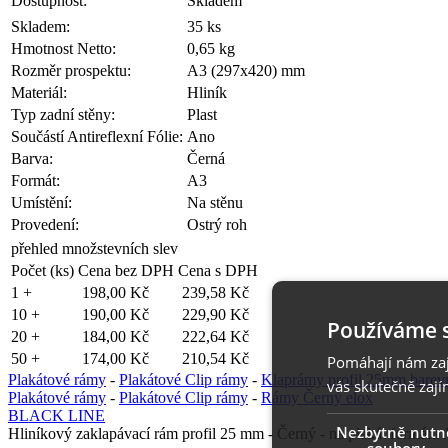
Dostupnost:
Skladem
Skladem:
35 ks
Hmotnost Netto:
0,65 kg
Rozměr prospektu:
A3 (297x420) mm
Materiál:
Hliník
Typ zadní stěny:
Plast
Součástí Antireflexní Fólie:
Ano
Barva:
Černá
Formát:
A3
Umístění:
Na stěnu
Provedení:
Ostrý roh
přehled množstevních slev
Počet (ks)
Cena bez DPH
Cena s DPH
1 +
198,00 Kč
239,58 Kč
10 +
190,00 Kč
229,90 Kč
Používáme 
20 +
184,00 Kč
222,64 Kč
50 +
174,00 Kč
210,54 Kč
Pomáhají nám zaji
Plakátové rámy
-
Plakátové Clip rámy
-
Klaprámy profil 25mm barev
vás skutečně zají
Plakátové rámy
-
Plakátové Clip rámy
-
Rámy Černý elox
BLACK LINE
Nezbytně nutn
Hliníkový zaklapávací rám profil 25 mm - Černý - na plakát formátu
soubory