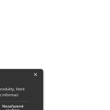
×
produkty, které
e informací
Nezařazené
soubory