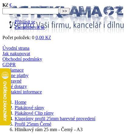
Kč
€
Přihlásit se
Zaregistrovat se
Počet položek: 0
0,00 Kč
Úvodní strana
Jak nakupovat
Obchodní podmínky
GDPR
Reklamace
Online platby
Dopravné
Časté dotazy
Kontaktní informace
Home
Plakátové rámy
Plakátové Clip rámy
Klaprámy profil 25mm barevné provedení
Profil 25mm Černé
Hliníkový rám 25 mm - Černý - A3