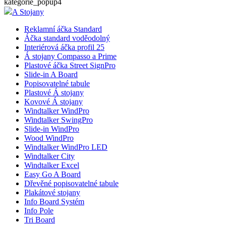
kategorie_popup4
A Stojany
Reklamní áčka Standard
__cf_bm
Áčka standard voděodolný
Interiérová áčka profil 25
Á stojany Compasso a Prime
Plastové áčka Street SignPro
lctpref
Slide-in A Board
Popisovatelné tabule
Plastové Á stojany
shop5_kosik
Kovové Á stojany
Windtalker WindPro
Windtalker SwingPro
udid
Slide-in WindPro
Wood WindPro
Windtalker WindPro LED
Windtalker City
Windtalker Excel
Easy Go A Board
Název
Název
Dřevěné popisovatelné tabule
Název
Plakátové stojany
__Secure-YNID
Info Board Systém
_ga
__Secure-ROLLOU
sid
Info Pole
Tri Board
zobrazeni