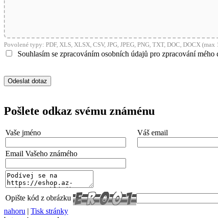
shop5_pocitadlo
__cf_bm
Povolené typy: PDF, XLS, XLSX, CSV, JPG, JPEG, PNG, TXT, DOC, DOCX (max 1
Souhlasím se zpracováním osobních údajů pro zpracování mého 
nastav_lang
VISITOR_PRIVACY_
Pošlete odkaz svému známénu
Vaše jméno
Váš email
mena
Email Vašeho známého
CookieScriptConse
Opište kód z obrázku
_dc_gtm_UA-381924
nahoru
|
Tisk stránky