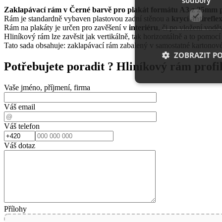
Zaklapávací rám v Černé barvě pro plakát formátu A3 z 25mm p
Rám je standardně vybaven plastovou zadní stěnou a
krycí antireflex
Rám na plakáty je určen pro zavěšení v
interiéru
, či po vložení vod
Hliníkový rám lze zavěsit jak vertikálně, tak horizontálně a to pomocí
Tato sada obsahuje: zaklapávací rám zabalený v samostatné kartonov
ZOBRAZIT P
Potřebujete poradit ?
Hliníkový rám profi
Vaše jméno, příjmení, firma
Nezbytně nutn
Váš email
Nezbytně nutné soubo
Váš telefon
stránky nelze bez ne
Váš dotaz
Název
__cf_bm
shop5_uid
Přílohy