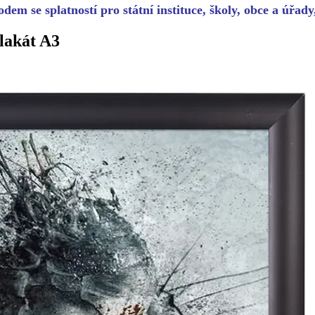
dem se splatností pro státní instituce, školy, obce a úřad
lakát A3