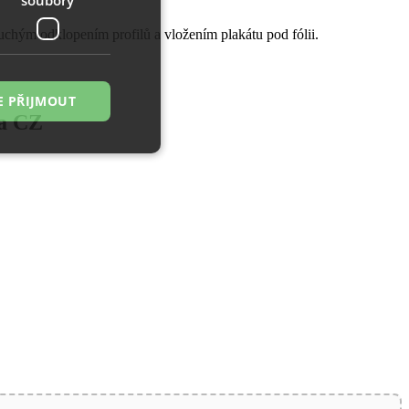
chým odklopením profilů a vložením plakátu pod fólii.
E PŘIJMOUT
ma CZ
řazené soubory
 správa účtu. Webové
zi lidmi a roboty.
ávat platné zprávy
á o stejného
, zejména nákup.