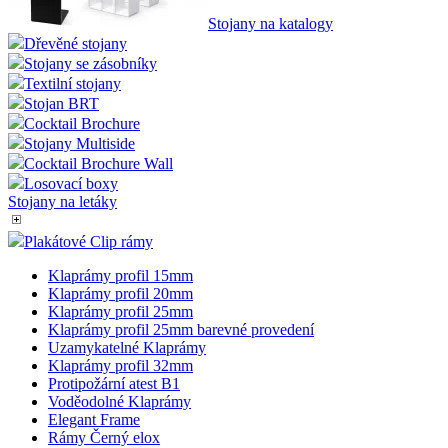
Stojany na katalogy
Dřevěné stojany
Stojany se zásobníky
Textilní stojany
Stojan BRT
Cocktail Brochure
Stojany Multiside
Cocktail Brochure Wall
Losovací boxy
Stojany na letáky
Plakátové Clip rámy
Klaprámy profil 15mm
Klaprámy profil 20mm
Klaprámy profil 25mm
Klaprámy profil 25mm barevné provedení
Uzamykatelné Klaprámy
Klaprámy profil 32mm
Protipožární atest B1
Voděodolné Klaprámy
Elegant Frame
Rámy Černý elox