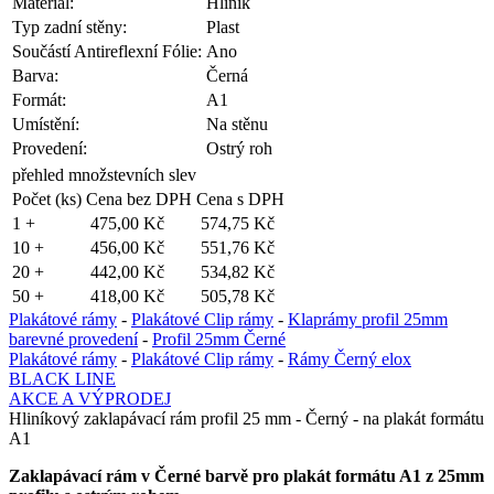
Materiál:
Hliník
Typ zadní stěny:
Plast
Součástí Antireflexní Fólie:
Ano
Barva:
Černá
Formát:
A1
Umístění:
Na stěnu
Provedení:
Ostrý roh
přehled množstevních slev
Počet (ks)
Cena bez DPH
Cena s DPH
1 +
475,00 Kč
574,75 Kč
10 +
456,00 Kč
551,76 Kč
20 +
442,00 Kč
534,82 Kč
50 +
418,00 Kč
505,78 Kč
Plakátové rámy
-
Plakátové Clip rámy
-
Klaprámy profil 25mm
barevné provedení
-
Profil 25mm Černé
Plakátové rámy
-
Plakátové Clip rámy
-
Rámy Černý elox
BLACK LINE
AKCE A VÝPRODEJ
Hliníkový zaklapávací rám profil 25 mm - Černý - na plakát formátu
A1
Zaklapávací rám v Černé barvě pro plakát formátu A1 z 25mm