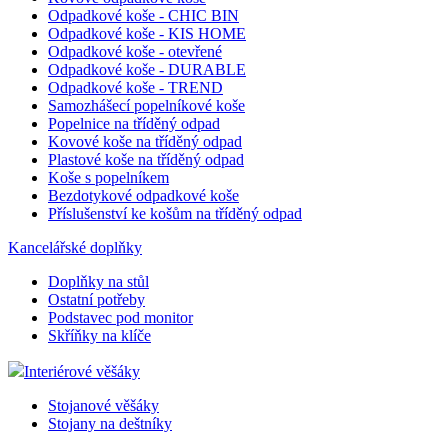
zásad
Odpadkové koše - CHIC BIN
ochra
osobn
Odpadkové koše - KIS HOME
údajů
Odpadkové koše - otevřené
nasta
Odpadkové koše - DURABLE
které z
Odpadkové koše - TREND
jejich
prefe
Samozhášecí popelníkové koše
budo
Popelnice na tříděný odpad
budou
Kovové koše na tříděný odpad
sezen
respe
Plastové koše na tříděný odpad
Koše s popelníkem
mena
.eshop.az-
4
eshop
Bezdotykové odpadkové koše
reklama.cz
týdny
cooki
Příslušenství ke košům na tříděný odpad
2 dny
měnu,
zákaz
použí
Kancelářské doplňky
CookieScriptConsent
2
Tento
CookieScript
Doplňky na stůl
měsíce
cooki
eshop.az-
Ostatní potřeby
služb
reklama.cz
Scrip
Podstavec pod monitor
zapam
Skříňky na klíče
předv
souhl
soubo
Interiérové věšáky
návště
nutné
Stojanové věšáky
banne
Stojany na deštníky
Cooki
Scrip