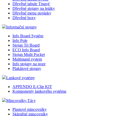
Dřevěné tabule Tmavé
Dřevěné stojany na letáky
Dřevěné menu stojánky
Dřevěné boxy
Informační stojany
Info Board Systém
Info Pole
Stojan Tri Board
ECO Info Board
Stojan Multi Pocket
Multistand system
Info stojany na noze
Plakátové stojany
Lankové systémy
APPENDO E-Clip KIT
Komponenty lankového systému
Mincovníky-Tácy
Plastové mincovníky
Skleněné mincovníky