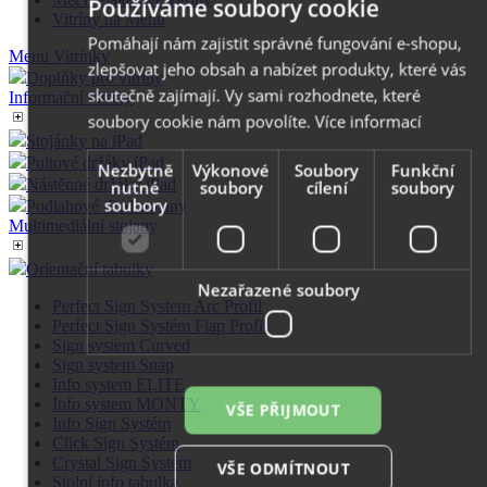
Používáme soubory cookie
Vitríny na Menu
Pomáhají nám zajistit správné fungování e-shopu,
Menu Vitrínky
zlepšovat jeho obsah a nabízet produkty, které vás
Doplňky pro vitríny
skutečně zajímají. Vy sami rozhodnete, které
Informační vitríny
soubory cookie nám povolíte.
Více informací
Stojánky na iPad
Pultové držáky iPad
Nezbytně
Výkonové
Soubory
Funkční
Nástěnné držáky iPad
nutné
soubory
cílení
soubory
soubory
Podlahové iPad stojany
Multimediální stojany
Orientační tabulky
Nezařazené soubory
Perfect Sign System Arc Profil
Perfect Sign Systém Flap Profil
Sign system Curved
Sign system Snap
Info system ELITE
Info system MONTY
VŠE PŘIJMOUT
Info Sign Systém
Click Sign Systém
Crystal Sign Systém
VŠE ODMÍTNOUT
Stolní info tabulka