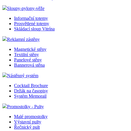
Sloupy-pylony-věže
Informační totemy
Prosvětlené totemy
Skládací sloup Vitrína
Reklamní zástěny
Magnetické stěny
Textilní stěny
Panelové stěny
Bannerová stěna
Nástěnný systém
Cocktail Brochure
Držák na časopisy
Systém Memorail
Promostolky - Pulty
Malé promostolky
Výstavní pulty
Řečnický pult