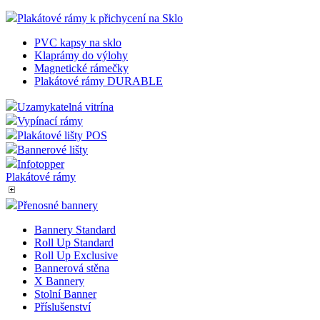
Plakátové rámy k přichycení na Sklo
PVC kapsy na sklo
Klaprámy do výlohy
Magnetické rámečky
Plakátové rámy DURABLE
Uzamykatelná vitrína
Vypínací rámy
Plakátové lišty POS
Bannerové lišty
Infotopper
Plakátové rámy
Přenosné bannery
Bannery Standard
Roll Up Standard
Roll Up Exclusive
Bannerová stěna
X Bannery
Stolní Banner
Příslušenství