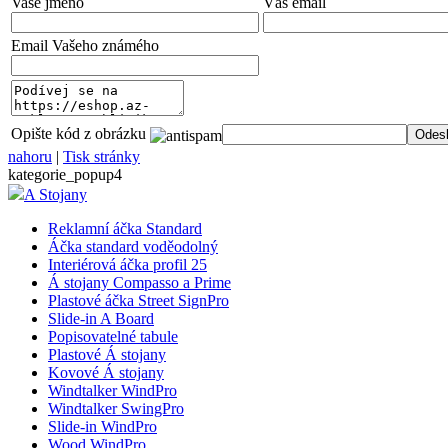
Vaše jméno
Váš email
Email Vašeho známého
Opište kód z obrázku
nahoru
|
Tisk stránky
kategorie_popup4
A Stojany
Reklamní áčka Standard
Áčka standard voděodolný
Interiérová áčka profil 25
Á stojany Compasso a Prime
Plastové áčka Street SignPro
Slide-in A Board
Popisovatelné tabule
Plastové Á stojany
Kovové Á stojany
Windtalker WindPro
Windtalker SwingPro
Slide-in WindPro
Wood WindPro