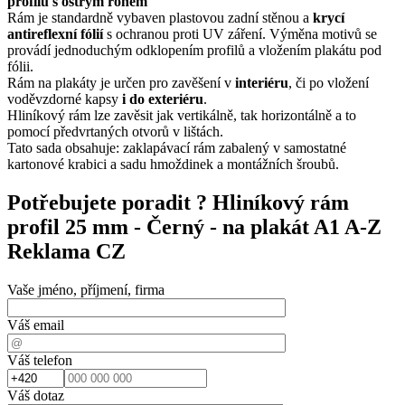
profilu s ostrým rohem
Rám je standardně vybaven plastovou zadní stěnou a
krycí
antireflexní fólií
s ochranou proti UV záření. Výměna motivů se
provádí jednoduchým odklopením profilů a vložením plakátu pod
fólii.
Rám na plakáty je určen pro zavěšení v
interiéru
, či po vložení
voděvzdorné kapsy
i do exteriéru
.
Hliníkový rám lze zavěsit jak vertikálně, tak horizontálně a to
pomocí předvrtaných otvorů v lištách.
Tato sada obsahuje: zaklapávací rám zabalený v samostatné
kartonové krabici a sadu hmoždinek a montážních šroubů.
Potřebujete poradit ?
Hliníkový rám
profil 25 mm - Černý - na plakát A1 A-Z
Reklama CZ
Vaše jméno, příjmení, firma
Váš email
Váš telefon
Váš dotaz