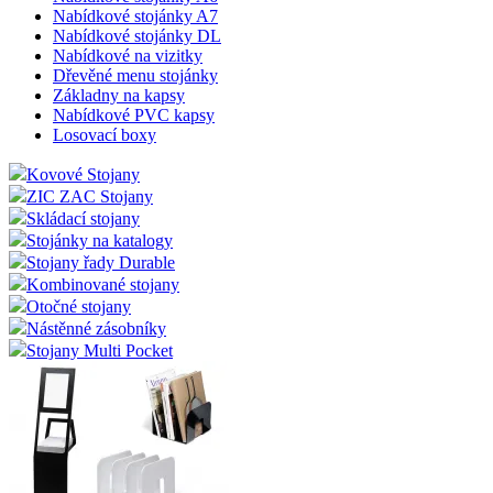
Nabídkové stojánky A7
Nabídkové stojánky DL
Nabídkové na vizitky
Dřevěné menu stojánky
Základny na kapsy
Nabídkové PVC kapsy
Losovací boxy
Kovové Stojany
ZIC ZAC Stojany
Skládací stojany
Stojánky na katalogy
Stojany řady Durable
Kombinované stojany
Otočné stojany
Nástěnné zásobníky
Stojany Multi Pocket