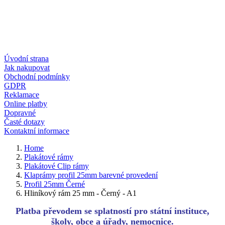
Úvodní strana
Jak nakupovat
Obchodní podmínky
GDPR
Reklamace
Online platby
Dopravné
Časté dotazy
Kontaktní informace
Home
Plakátové rámy
Plakátové Clip rámy
Klaprámy profil 25mm barevné provedení
Profil 25mm Černé
Hliníkový rám 25 mm - Černý - A1
Platba převodem se splatností pro státní instituce,
školy, obce a úřady, nemocnice.