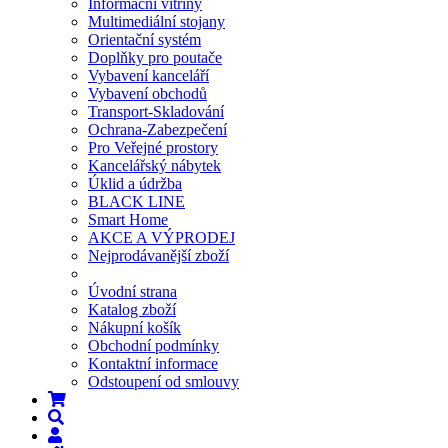
Informační vitríny
Multimediální stojany
Orientační systém
Doplňky pro poutače
Vybavení kanceláří
Vybavení obchodů
Transport-Skladování
Ochrana-Zabezpečení
Pro Veřejné prostory
Kancelářský nábytek
Úklid a údržba
BLACK LINE
Smart Home
AKCE A VÝPRODEJ
Nejprodávanější zboží
Úvodní strana
Katalog zboží
Nákupní košík
Obchodní podmínky
Kontaktní informace
Odstoupení od smlouvy