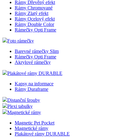
Rámy Dřevěný efekt
Rámy Chromované
Rámy Zlatý efekt
Rámy Ocelový efekt
Rámy Double Color
Rámečky Opti Frame
Foto rámečky
Barevné rámečky Slim
Rámečky Opti Frame
Akrylové rámečky
Plakátové rámy DURABLE
Kapsy na informace
Rámy Duraframe
Distanční šrouby
Plexi tabulky
Magnetické rámy
Magnetic Pet Pocket
Magnetické rámy
Plakátové rámy DURABLE