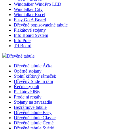
Windtalker WindPro LED
Windtalker City
Windtalker Excel
Easy Go A Board
Dřevěné popisovatelné tabule
Plakátové stojany
Info Board Systém
Info Pole
Tri Board
Dřevěné tabule
Dřevěné tabule Áčka
Opěrné stojany
Stolní křídový rámeček
Dřevěný Slide-in rám
Řečnický pult
Plakátové lišty
Prodejní regály
Stojany na zavazadla
Bezrámové tabule
Dřevěné tabule Easy
Dřevěné tabule Classic
Dřevěné tabule Černé
Dřevěné tabule Světlé