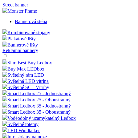
Street banner
Monster Frame
Bannerová stěna
Kombinované stojany
Plakátové lišty
Bannerové lišty
Reklamní bannery
Slim Best Buy Ledbox
Buy Max LEDbox
Světelný rám LED
Světelná LED vitrína
Světelné SCT Vitríny
Smart Ledbox 25 - Jednostranný
Smart Ledbox 25 - Oboustranný
Smart Ledbox 35 - Jednostranný
Smart Ledbox 35 - Oboustranný
Voděodolný uzamykatelný Ledbox
Světelné totemy
LED Windtalker
Info stojany na noze