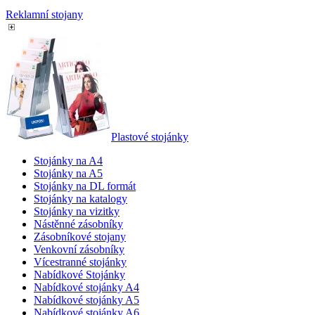
Reklamní stojany
Plastové stojánky
Stojánky na A4
Stojánky na A5
Stojánky na DL formát
Stojánky na katalogy
Stojánky na vizitky
Nástěnné zásobníky
Zásobníkové stojany
Venkovní zásobníky
Vícestranné stojánky
Nabídkové Stojánky
Nabídkové stojánky A4
Nabídkové stojánky A5
Nabídkové stojánky A6