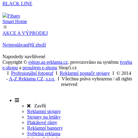
návštěvník
BLACK LINE
webu použ
novou neb
starou verzi
Fibaro
rozhraní
Smart Home
Youtube.
YSC
Zavřením
Tento soub
Google LLC
AKCE A VÝPRODEJ
prohlížeče
cookie
.youtube.com
nastavuje
YouTube k
Nejprodávanější zboží
sledování
zobrazení
Naposledy navštívené
vložených v
Copyright ©
eshop.az-reklama.cz
,
provozováno na systému
tvorba
e-shopu
a
pronájem e-shopu
Shop5.cz
I
Profesionální fotograf
I
Reklamní poutače stojany
I
© 2014
-
A-Z Reklama CZ, s.r.o.
I Všechna práva vyhrazena / all rights
reserved
Zavřít
Reklamní stojany
Stojany na letáky
Plakátové rámy
Reklamní bannery
Světelná reklama