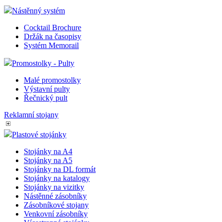
Nástěnný systém
Cocktail Brochure
Držák na časopisy
Systém Memorail
Promostolky - Pulty
Malé promostolky
Výstavní pulty
Řečnický pult
Reklamní stojany
Plastové stojánky
Stojánky na A4
Stojánky na A5
Stojánky na DL formát
Stojánky na katalogy
Stojánky na vizitky
Nástěnné zásobníky
Zásobníkové stojany
Venkovní zásobníky