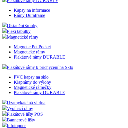
Plakátové rámy DURABLE
Kapsy na informace
Rámy Duraframe
Distanční šrouby
Plexi tabulky
Magnetické rámy
Magnetic Pet Pocket
Magnetické rámy
Plakátové rámy DURABLE
Plakátové rámy k přichycení na Sklo
PVC kapsy na sklo
Klaprámy do výlohy
Magnetické rámečky
Plakátové rámy DURABLE
Uzamykatelná vitrína
Vypínací rámy
Plakátové lišty POS
Bannerové lišty
Infotopper