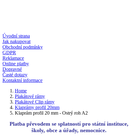
Úvodní strana
Jak nakupovat
Obchodní podmínky
GDPR
Reklamace
Online platby
Dopravné
Časté dotazy
Kontaktní informace
Home
Plakátové rámy
Plakátové Clip rámy
Klaprámy profil 20mm
Klaprám profil 20 mm - Ostrý roh A2
Platba převodem se splatností pro státní instituce,
školy, obce a úřady, nemocnice.