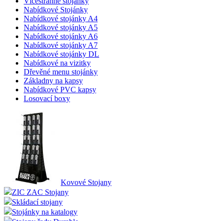
Vícestranné stojánky
Nabídkové Stojánky
Nabídkové stojánky A4
Nabídkové stojánky A5
Nabídkové stojánky A6
Nabídkové stojánky A7
Nabídkové stojánky DL
Nabídkové na vizitky
Dřevěné menu stojánky
Základny na kapsy
Nabídkové PVC kapsy
Losovací boxy
Kovové Stojany
ZIC ZAC Stojany
Skládací stojany
Stojánky na katalogy