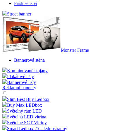
Příslušenství
Street banner
Monster Frame
Bannerová stěna
Kombinované stojany
Plakátové lišty
Bannerové lišty
Reklamní bannery
Slim Best Buy Ledbox
Buy Max LEDbox
Světelný rám LED
Světelná LED vitrína
Světelné SCT Vitríny
Smart Ledbox 25 - Jednostranný