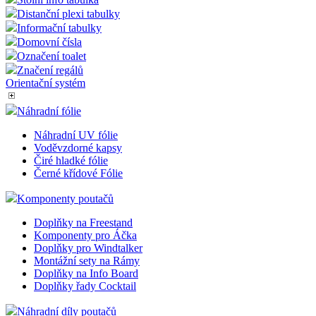
Distanční plexi tabulky
Informační tabulky
Domovní čísla
Označení toalet
Značení regálů
Orientační systém
Náhradní fólie
Náhradní UV fólie
Voděvzdorné kapsy
Čiré hladké fólie
Černé křídové Fólie
Komponenty poutačů
Doplňky na Freestand
Komponenty pro Áčka
Doplňky pro Windtalker
Montážní sety na Rámy
Doplňky na Info Board
Doplňky řady Cocktail
Náhradní díly poutačů