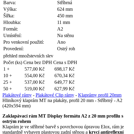
Barva:
Stříbrná
Výška:
624 mm
Šířka:
450 mm
Hloubka:
11 mm
Formát:
A2
Umístění:
Na stěnu
Pro venkovní použití:
Ano
Provedení:
Ostrý roh
přehled množstevních slev
Počet (ks)
Cena bez DPH
Cena s DPH
1 +
577,00 Kč
698,17 Kč
10 +
554,00 Kč
670,34 Kč
25 +
537,00 Kč
649,77 Kč
50 +
519,00 Kč
627,99 Kč
Plakátové rámy
-
Plakátové Clip rámy
-
Klaprámy profil 20mm
Hliníkový klaprám MT na plakáty, profil 20 mm - Stříbrný - A2
(420x594 mm)
Zaklapávací rám MT Display formátu A2 z 20 mm profilu s
ostrým rohem
Klaprám je ve stříbrné barvě s povrchovou úpravou Elox, rám je
standardně vybaven plastovou zadní stěnou a
krycí antireflexní