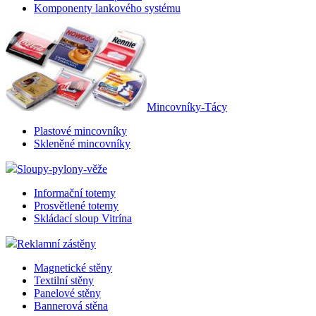
Komponenty lankového systému
Mincovníky-Tácy
Plastové mincovníky
Skleněné mincovníky
Sloupy-pylony-věže
Informační totemy
Prosvětlené totemy
Skládací sloup Vitrína
Reklamní zástěny
Magnetické stěny
Textilní stěny
Panelové stěny
Bannerová stěna