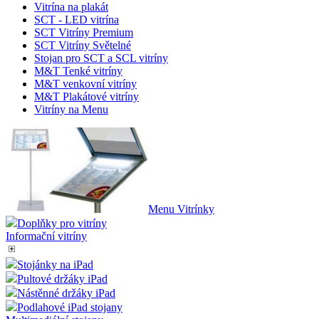
Vitrína na plakát
SCT - LED vitrína
SCT Vitríny Premium
SCT Vitríny Světelné
Stojan pro SCT a SCL vitríny
M&T Tenké vitríny
M&T venkovní vitríny
M&T Plakátové vitríny
Vitríny na Menu
Menu Vitrínky
Doplňky pro vitríny
Informační vitríny
Stojánky na iPad
Pultové držáky iPad
Nástěnné držáky iPad
Podlahové iPad stojany