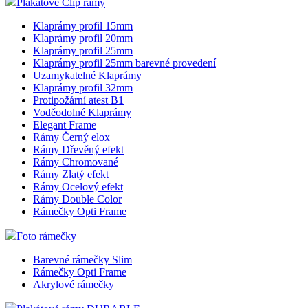
Plakátové Clip rámy
Klaprámy profil 15mm
Klaprámy profil 20mm
Klaprámy profil 25mm
Klaprámy profil 25mm barevné provedení
Uzamykatelné Klaprámy
Klaprámy profil 32mm
Protipožární atest B1
Voděodolné Klaprámy
Elegant Frame
Rámy Černý elox
Rámy Dřevěný efekt
Rámy Chromované
Rámy Zlatý efekt
Rámy Ocelový efekt
Rámy Double Color
Rámečky Opti Frame
Foto rámečky
Barevné rámečky Slim
Rámečky Opti Frame
Akrylové rámečky