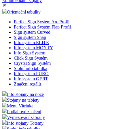
Multimediální stojany
Orientační tabulky
Perfect Sign System Arc Profil
Perfect Sign Systém Flap Profil
Sign system Curved
Sign system Snap
Info system ELITE
Info system MONTY
Info Sign Systém
Click Sign Systém
Crystal Sign Systém
Stolní info tabulka
Info system PURO
Info system GERT
Značení regálů
Info stojany na noze
Stojany na tablety
Menu Vitrínka
Podlahové značení
Vymezovací zábrany
Info stojany Totemy
Stolní info tabulka