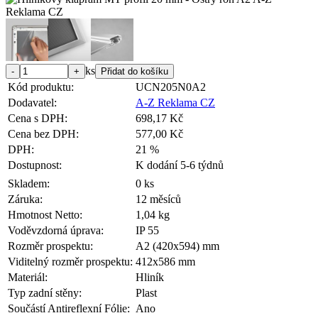
ks
Kód produktu:
UCN205N0A2
Dodavatel:
A-Z Reklama CZ
Cena s DPH:
698,17 Kč
Cena bez DPH:
577,00 Kč
DPH:
21 %
Dostupnost:
K dodání 5-6 týdnů
Skladem:
0 ks
Záruka:
12 měsíců
Hmotnost Netto:
1,04 kg
Voděvzdorná úprava:
IP 55
Rozměr prospektu:
A2 (420x594) mm
Viditelný rozměr prospektu:
412x586 mm
Materiál:
Hliník
Typ zadní stěny:
Plast
Součástí Antireflexní Fólie:
Ano