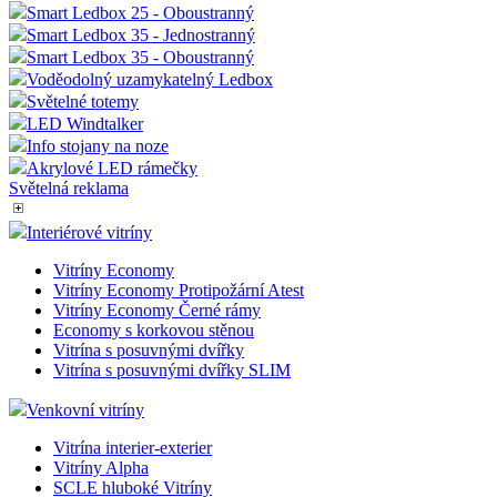
Smart Ledbox 25 - Oboustranný
Smart Ledbox 35 - Jednostranný
Smart Ledbox 35 - Oboustranný
Voděodolný uzamykatelný Ledbox
Světelné totemy
LED Windtalker
Info stojany na noze
Akrylové LED rámečky
Světelná reklama
Interiérové vitríny
Vitríny Economy
Vitríny Economy Protipožární Atest
Vitríny Economy Černé rámy
Economy s korkovou stěnou
Vitrína s posuvnými dvířky
Vitrína s posuvnými dvířky SLIM
Venkovní vitríny
Vitrína interier-exterier
Vitríny Alpha
SCLE hluboké Vitríny