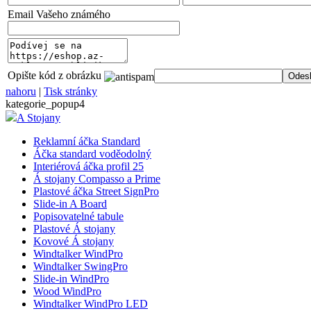
Email Vašeho známého
Opište kód z obrázku
nahoru
|
Tisk stránky
kategorie_popup4
A Stojany
Reklamní áčka Standard
Áčka standard voděodolný
Interiérová áčka profil 25
Á stojany Compasso a Prime
Plastové áčka Street SignPro
Slide-in A Board
Popisovatelné tabule
Plastové Á stojany
Kovové Á stojany
Windtalker WindPro
Windtalker SwingPro
Slide-in WindPro
Wood WindPro
Windtalker WindPro LED