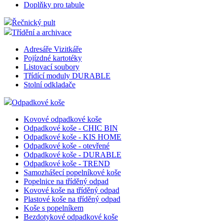
Doplňky pro tabule
Řečnický pult
Třídění a archivace
Adresáře Vizitkáře
Pojízdné kartotéky
Listovací soubory
Třídící moduly DURABLE
Stolní odkladače
Odpadkové koše
Kovové odpadkové koše
Odpadkové koše - CHIC BIN
Odpadkové koše - KIS HOME
Odpadkové koše - otevřené
Odpadkové koše - DURABLE
Odpadkové koše - TREND
Samozhášecí popelníkové koše
Popelnice na tříděný odpad
Kovové koše na tříděný odpad
Plastové koše na tříděný odpad
Koše s popelníkem
Bezdotykové odpadkové koše