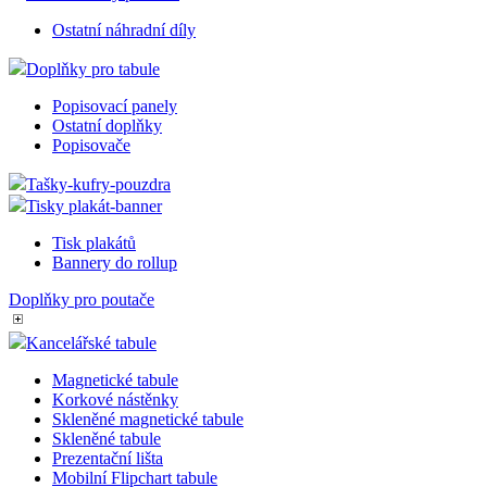
Ostatní náhradní díly
Doplňky pro tabule
Popisovací panely
Ostatní doplňky
Popisovače
Tašky-kufry-pouzdra
Tisky plakát-banner
Tisk plakátů
Bannery do rollup
Doplňky pro poutače
Kancelářské tabule
Magnetické tabule
Korkové nástěnky
Skleněné magnetické tabule
Skleněné tabule
Prezentační lišta
Mobilní Flipchart tabule