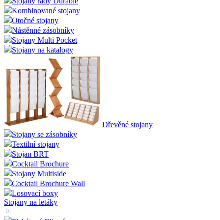
Stojany řady Durable
Kombinované stojany
Otočné stojany
Nástěnné zásobníky
Stojany Multi Pocket
Stojany na katalogy
Dřevěné stojany
Stojany se zásobníky
Textilní stojany
Stojan BRT
Cocktail Brochure
Stojany Multiside
Cocktail Brochure Wall
Losovací boxy
Stojany na letáky