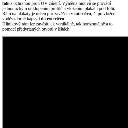
fólií
s ochranou proti UV záření. Výměna motivů se provádí
jednoduchým odklopením profilů a vložením plakátu pod fólii.
Rám na plakáty je určen pro zavěšení v
interiéru
, či po vložení
voděvzdorné kapsy
i do exteriéru
.
Hliníkový rám lze zavěsit jak vertikálně, tak horizontálně a to
pomocí předvrtaných otvorů v lištách.