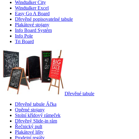
Windtalker City
Windtalker Excel
Easy Go A Board
Dřevěné popisovatelné tabule
Plakátové stojany
Info Board Systém
Info Pole
Tri Board
Dřevěné tabule
Dřevěné tabule Áčka
Opěrné stojany
Stolní křídový rámeček
Dřevěný Slide-in rám
Řečnický pult
Plakátové lišty
Prodejní regály