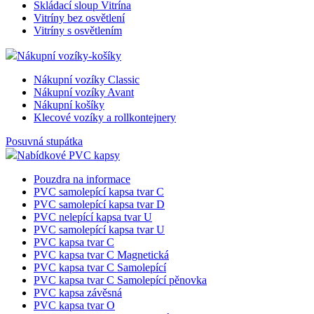
Skládací sloup Vitrína
Vitríny bez osvětlení
Vitríny s osvětlením
Nákupní vozíky-košíky
Nákupní vozíky Classic
Nákupní vozíky Avant
Nákupní košíky
Klecové vozíky a rollkontejnery
Posuvná stupátka
Nabídkové PVC kapsy
Pouzdra na informace
PVC samolepící kapsa tvar C
PVC samolepící kapsa tvar D
PVC nelepící kapsa tvar U
PVC samolepící kapsa tvar U
PVC kapsa tvar C
PVC kapsa tvar C Magnetická
PVC kapsa tvar C Samolepící
PVC kapsa tvar C Samolepící pěnovka
PVC kapsa závěsná
PVC kapsa tvar O