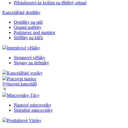
Příslušenství ke košům na tříděný odpad
Kancelářské doplňky
Doplňky na stůl
Ostatní potřeby
Podstavec pod monitor
Skříňky na klíče
Interiérové věšáky
Stojanové věšáky
Stojany na deštníky
Kancelářské vozíky
Pracovní stanice
Vybavení kanceláří
Mincovníky-Tácy
Plastové mincovníky
Skleněné mincovníky
Produktové Vitríny