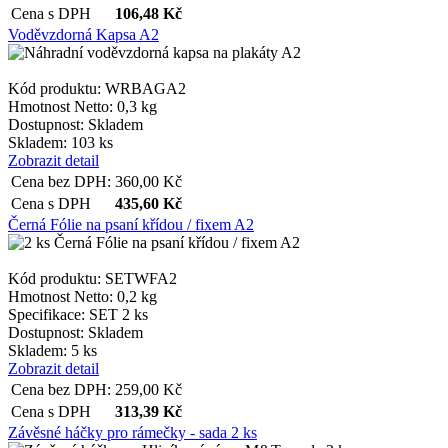
Cena s DPH
106,48
Kč
Voděvzdorná Kapsa A2
Kód produktu: WRBAGA2
Hmotnost Netto:
0,3 kg
Dostupnost:
Skladem
Skladem: 103 ks
Zobrazit detail
Cena bez DPH:
360,00
Kč
Cena s DPH
435,60
Kč
Černá Fólie na psaní křídou / fixem A2
Kód produktu: SETWFA2
Hmotnost Netto:
0,2 kg
Specifikace:
SET 2 ks
Dostupnost:
Skladem
Skladem: 5 ks
Zobrazit detail
Cena bez DPH:
259,00
Kč
Cena s DPH
313,39
Kč
Závěsné háčky pro rámečky - sada 2 ks