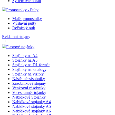
Systém Memorail
Promostolky - Pulty
Malé promostolky
Výstavní pulty
Řečnický pult
Reklamní stojany
Plastové stojánky
Stojánky na A4
Stojánky na A5
Stojánky na DL formát
Stojánky na katalogy
Stojánky na vizitky
Nástěnné zásobníky
Zásobníkové stojany
Venkovní zásobníky
Vícestranné stojánky
Nabídkové Stojánky
Nabídkové stojánky A4
Nabídkové stojánky A5
Nabídkové stojánky A6