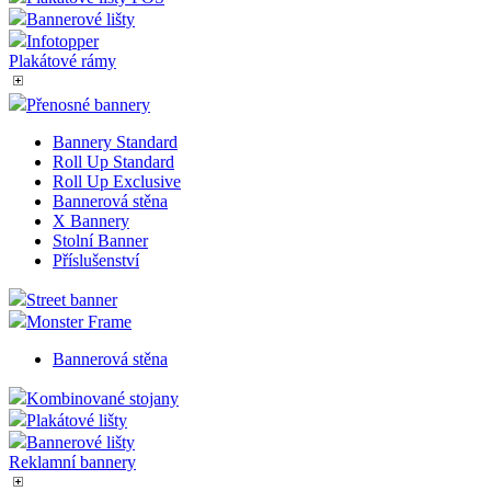
Bannerové lišty
Infotopper
Plakátové rámy
Přenosné bannery
Bannery Standard
Roll Up Standard
Roll Up Exclusive
Bannerová stěna
X Bannery
Stolní Banner
Příslušenství
Street banner
Monster Frame
Bannerová stěna
Kombinované stojany
Plakátové lišty
Bannerové lišty
Reklamní bannery