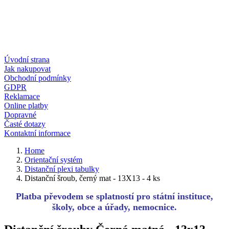
Úvodní strana
Jak nakupovat
Obchodní podmínky
GDPR
Reklamace
Online platby
Dopravné
Časté dotazy
Kontaktní informace
Home
Orientační systém
Distanční plexi tabulky
Distanční šroub, černý mat - 13X13 - 4 ks
Platba převodem se splatností pro státní instituce,
školy, obce a úřady, nemocnice.