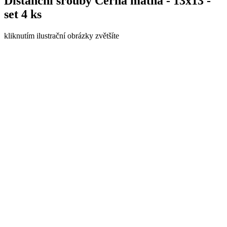
Distanční šrouby Černá matná - 13x13 -
set 4 ks
kliknutím ilustrační obrázky zvětšíte