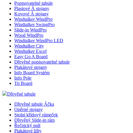
Popisovatelné tabule
Plastové Á stojany
Kovové Á stojany
Windtalker WindPro
Windtalker SwingPro
Slide-in WindPro
Wood WindPro
Windtalker WindPro LED
Windtalker City
Windtalker Excel
Easy Go A Board
Dřevěné popisovatelné tabule
Plakátové stojany
Info Board Systém
Info Pole
Tri Board
Dřevěné tabule
Dřevěné tabule Áčka
Opěrné stojany
Stolní křídový rámeček
Dřevěný Slide-in rám
Řečnický pult
Plakátové lišty