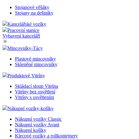
Kancelářské doplňky
Doplňky na stůl
Ostatní potřeby
Podstavec pod monitor
Skříňky na klíče
Interiérové věšáky
Stojanové věšáky
Stojany na deštníky
Kancelářské vozíky
Pracovní stanice
Vybavení kanceláří
Mincovníky-Tácy
Plastové mincovníky
Skleněné mincovníky
Produktové Vitríny
Skládací sloup Vitrína
Vitríny bez osvětlení