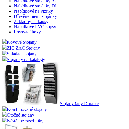
Nabídkové stojánky A7
Nabídkové stojánky DL
Nabídkové na vizitky
Dřevěné menu stojánky
Základny na kapsy
Nabídkové PVC kapsy
Losovací boxy
Kovové Stojany
ZIC ZAC Stojany
Skládací stojany
Stojánky na katalogy
Stojany řady Durable
Kombinované stojany
Otočné stojany
Nástěnné zásobníky