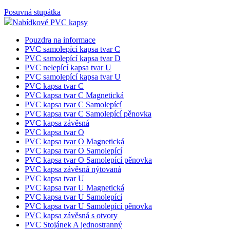
Vitríny s osvětlením
Nákupní vozíky-košíky
Nákupní vozíky Classic
Nákupní vozíky Avant
Nákupní košíky
Klecové vozíky a rollkontejnery
Posuvná stupátka
Nabídkové PVC kapsy
Pouzdra na informace
PVC samolepící kapsa tvar C
PVC samolepící kapsa tvar D
PVC nelepící kapsa tvar U
PVC samolepící kapsa tvar U
PVC kapsa tvar C
PVC kapsa tvar C Magnetická
PVC kapsa tvar C Samolepící
PVC kapsa tvar C Samolepící pěnovka
PVC kapsa závěsná
PVC kapsa tvar O
PVC kapsa tvar O Magnetická
PVC kapsa tvar O Samolepící
PVC kapsa tvar O Samolepící pěnovka