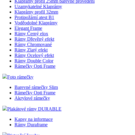
Klaprámy profil 25mm barevné provedení
Uzamykatelné Klaprámy
Klaprámy profil 32mm
Protipožární atest B1
Voděodolné Klaprámy
Elegant Frame
Rámy Černý elox
Rámy Dřevěný efekt
Rámy Chromované
Rámy Zlatý efekt
Rámy Ocelový efekt
Rámy Double Color
Rámečky Opti Frame
Foto rámečky
Barevné rámečky Slim
Rámečky Opti Frame
Akrylové rámečky
Plakátové rámy DURABLE
Kapsy na informace
Rámy Duraframe