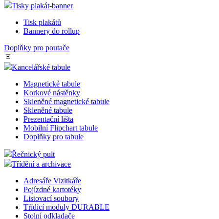
Tisky plakát-banner
Tisk plakátů
Bannery do rollup
Doplňky pro poutače
Kancelářské tabule
Magnetické tabule
Korkové nástěnky
Skleněné magnetické tabule
Skleněné tabule
Prezentační lišta
Mobilní Flipchart tabule
Doplňky pro tabule
Řečnický pult
Třídění a archivace
Adresáře Vizitkáře
Pojízdné kartotéky
Listovací soubory
Třídící moduly DURABLE
Stolní odkladače