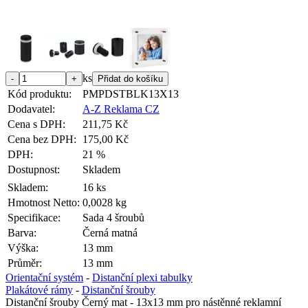
ks
Kód produktu:
PMPDSTBLK13X13
Dodavatel:
A-Z Reklama CZ
Cena s DPH:
211,75 Kč
Cena bez DPH:
175,00 Kč
DPH:
21 %
Dostupnost:
Skladem
Skladem:
16 ks
Hmotnost Netto:
0,0028 kg
Specifikace:
Sada 4 šroubů
Barva:
Černá matná
Výška:
13 mm
Průměr:
13 mm
Orientační systém
-
Distanční plexi tabulky
Plakátové rámy
-
Distanční šrouby
Distanční šrouby Černý mat - 13x13 mm pro nástěnné reklamní