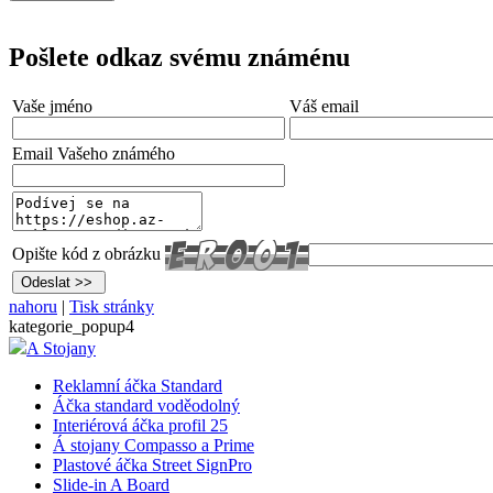
Pošlete odkaz svému známénu
Vaše jméno
Váš email
Email Vašeho známého
Opište kód z obrázku
nahoru
|
Tisk stránky
kategorie_popup4
A Stojany
Reklamní áčka Standard
Áčka standard voděodolný
Interiérová áčka profil 25
Á stojany Compasso a Prime
Plastové áčka Street SignPro
Slide-in A Board