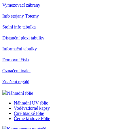
Vymezovací zábrany
Info stojany Totemy
Stolní info tabulka
Distanční plexi tabulky
Informační tabulky
Domovní čísla
Označení toalet
Značení regálů
Náhradní fólie
Náhradní UV fólie
Voděvzdorné kapsy
Čiré hladké fólie
Černé křídové Fólie
Komponenty poutačů