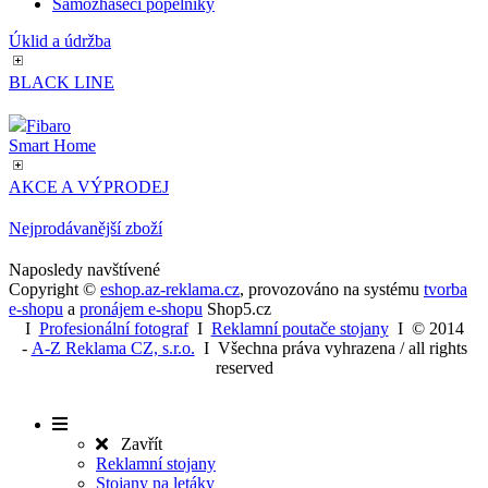
Příslušenství ke košům na tříděný odpad
Kuřácké Popelníky
Stojanové popelníky
Nástěnné popelníky
Kuřácké stolky
Samozhášecí popelníky
Úklid a údržba
BLACK LINE
Fibaro
Smart Home
AKCE A VÝPRODEJ
Nejprodávanější zboží
Naposledy navštívené
Copyright ©
eshop.az-reklama.cz
,
provozováno na systému
tvorba
e-shopu
a
pronájem e-shopu
Shop5.cz
I
Profesionální fotograf
I
Reklamní poutače stojany
I
© 2014