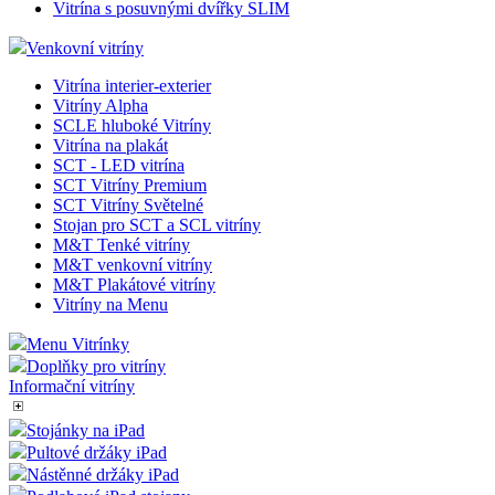
Vitrína s posuvnými dvířky SLIM
Venkovní vitríny
Vitrína interier-exterier
Vitríny Alpha
SCLE hluboké Vitríny
Vitrína na plakát
SCT - LED vitrína
SCT Vitríny Premium
SCT Vitríny Světelné
Stojan pro SCT a SCL vitríny
M&T Tenké vitríny
M&T venkovní vitríny
M&T Plakátové vitríny
Vitríny na Menu
Menu Vitrínky
Doplňky pro vitríny
Informační vitríny
Stojánky na iPad
Pultové držáky iPad
Nástěnné držáky iPad