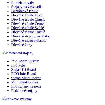
Prodejní regály
Stojany na zavazadla
Bezrámové tabule
Dřevěné tabule Easy
Dřevěné tabule Classic
Dřevěné tabule Černé
Dřevěné tabule Světlé
Dřevěné tabule Tmavé
Dřevěné stojany na letáky
Dřevěné menu stojánky
Dřevěné boxy
Informační stojany
Info Board Systém
Info Pole
Stojan Tri Board
ECO Info Board
Stojan Multi Pocket
Multistand system
Info stojany na noze
Plakátové stojany
Lankové systémy