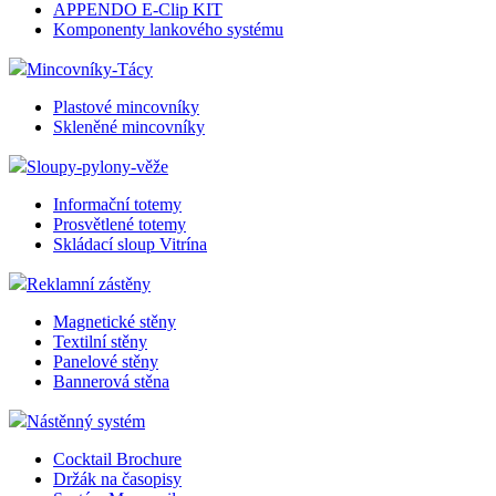
APPENDO E-Clip KIT
Komponenty lankového systému
Mincovníky-Tácy
Plastové mincovníky
Skleněné mincovníky
Sloupy-pylony-věže
Informační totemy
Prosvětlené totemy
Skládací sloup Vitrína
Reklamní zástěny
Magnetické stěny
Textilní stěny
Panelové stěny
Bannerová stěna
Nástěnný systém
Cocktail Brochure
Držák na časopisy