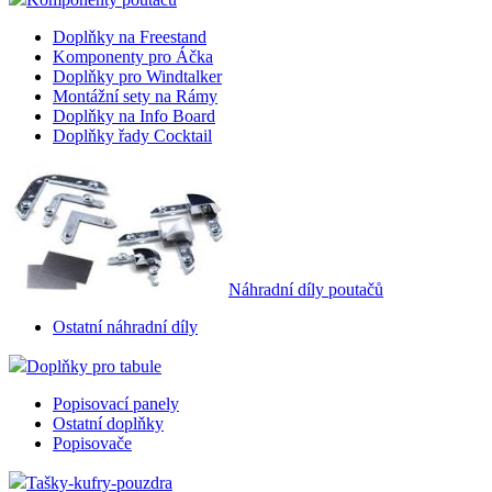
Doplňky na Freestand
Komponenty pro Áčka
Doplňky pro Windtalker
Montážní sety na Rámy
Doplňky na Info Board
Doplňky řady Cocktail
Náhradní díly poutačů
Ostatní náhradní díly
Doplňky pro tabule
Popisovací panely
Ostatní doplňky
Popisovače
Tašky-kufry-pouzdra