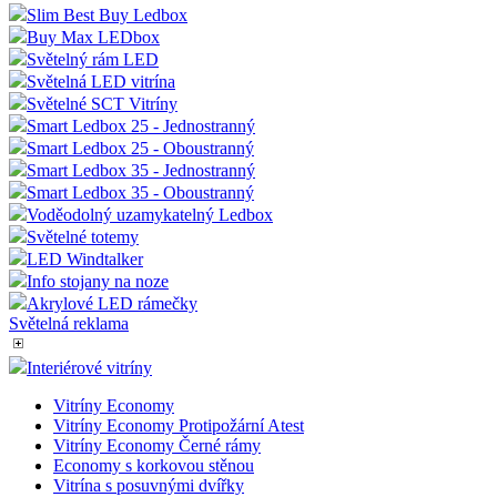
Slim Best Buy Ledbox
Buy Max LEDbox
Světelný rám LED
Světelná LED vitrína
Světelné SCT Vitríny
Smart Ledbox 25 - Jednostranný
Smart Ledbox 25 - Oboustranný
Smart Ledbox 35 - Jednostranný
Smart Ledbox 35 - Oboustranný
Voděodolný uzamykatelný Ledbox
Světelné totemy
LED Windtalker
Info stojany na noze
Akrylové LED rámečky
Světelná reklama
Interiérové vitríny
Vitríny Economy
Vitríny Economy Protipožární Atest
Vitríny Economy Černé rámy
Economy s korkovou stěnou
Vitrína s posuvnými dvířky