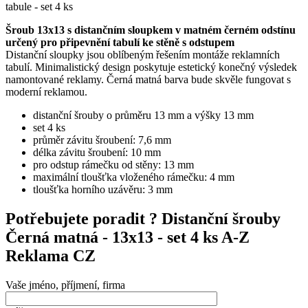
tabule - set 4 ks
Šroub 13x13 s distančním sloupkem v matném černém odstínu
určený pro připevnění tabulí ke stěně s odstupem
Distanční sloupky jsou oblíbeným řešením montáže reklamních
tabulí. Minimalistický design poskytuje estetický konečný výsledek
namontované reklamy. Černá matná barva bude skvěle fungovat s
moderní reklamou.
distanční šrouby o průměru 13 mm a výšky 13 mm
set 4 ks
průměr závitu šroubení: 7,6 mm
délka závitu šroubení: 10 mm
pro odstup rámečku od stěny: 13 mm
maximální tloušťka vloženého rámečku: 4 mm
tloušťka horního uzávěru: 3 mm
Potřebujete poradit ?
Distanční šrouby
Černá matná - 13x13 - set 4 ks A-Z
Reklama CZ
Vaše jméno, příjmení, firma