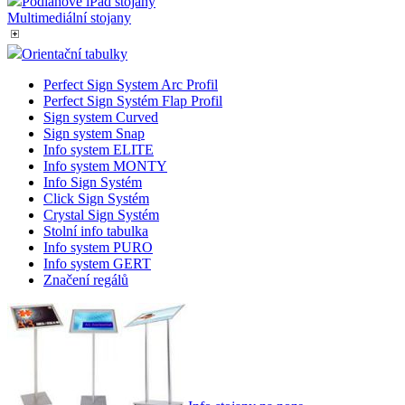
Podlahové iPad stojany
Multimediální stojany
Orientační tabulky
Perfect Sign System Arc Profil
Perfect Sign Systém Flap Profil
Sign system Curved
Sign system Snap
Info system ELITE
Info system MONTY
Info Sign Systém
Click Sign Systém
Crystal Sign Systém
Stolní info tabulka
Info system PURO
Info system GERT
Značení regálů