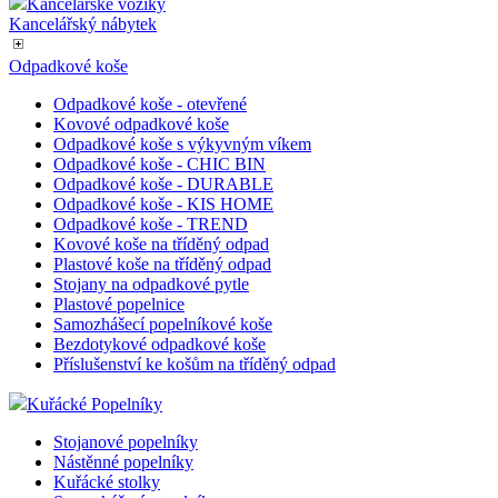
Skříňky pro hasiče a záchranné složky
Bariéry - zábrany
Pro Veřejné prostory
Pojízdné kartotéky
Skříňky pro hasiče a záchranné složky
Skříňky na klíče
Kancelářské vozíky
Kancelářský nábytek
Odpadkové koše
Odpadkové koše - otevřené
Kovové odpadkové koše
Odpadkové koše s výkyvným víkem
Odpadkové koše - CHIC BIN
Odpadkové koše - DURABLE
Odpadkové koše - KIS HOME
Odpadkové koše - TREND
Kovové koše na tříděný odpad
Plastové koše na tříděný odpad
Stojany na odpadkové pytle
Plastové popelnice
Samozhášecí popelníkové koše
Bezdotykové odpadkové koše