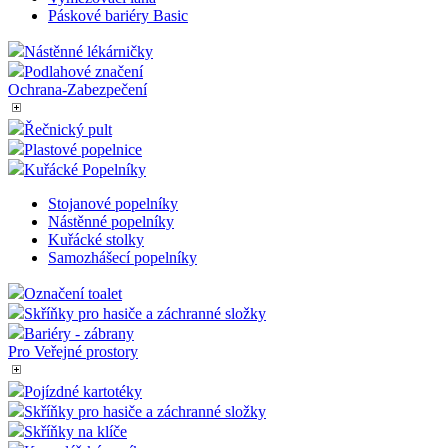
Výstražné ochranné profily
Bezpečnostní tabulky
Speciální pásky
Vymezovací systém
Lanové Bariéry Basic
Vymezovací lana
Páskové bariéry Basic
Nástěnné lékárničky
Podlahové značení
Ochrana-Zabezpečení
Řečnický pult
Plastové popelnice
Kuřácké Popelníky
Stojanové popelníky
Nástěnné popelníky
Kuřácké stolky
Samozhášecí popelníky
Označení toalet