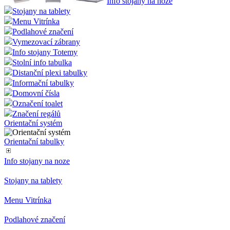
Info stojany na noze
Stojany na tablety
Menu Vitrínka
Podlahové značení
Vymezovací zábrany
Info stojany Totemy
Stolní info tabulka
Distanční plexi tabulky
Informační tabulky
Domovní čísla
Označení toalet
Značení regálů
Orientační systém
Orientační tabulky
Info stojany na noze
Stojany na tablety
Menu Vitrínka
Podlahové značení