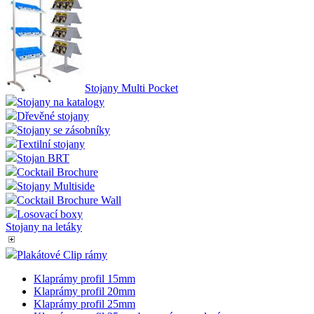
Stojany Multi Pocket
Stojany na katalogy
Dřevěné stojany
Stojany se zásobníky
Textilní stojany
Stojan BRT
Cocktail Brochure
Stojany Multiside
Cocktail Brochure Wall
Losovací boxy
Stojany na letáky
Plakátové Clip rámy
Klaprámy profil 15mm
Klaprámy profil 20mm
Klaprámy profil 25mm