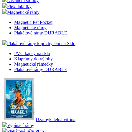
Distanční šrouby
Plexi tabulky
Magnetické rámy
Magnetic Pet Pocket
Magnetické rámy
Plakátové rámy DURABLE
Plakátové rámy k přichycení na Sklo
PVC kapsy na sklo
Klaprámy do výlohy
Magnetické rámečky
Plakátové rámy DURABLE
Uzamykatelná vitrína
Vypínací rámy
Plakátové lišty POS