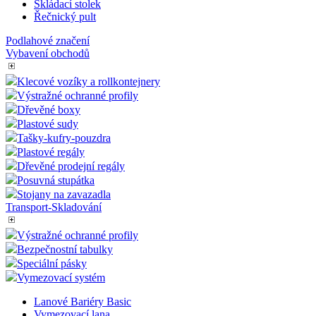
Cenovky 9x6
Dřevěné prodejní regály
Promostolky - Pulty
Malé promostolky
Výstavní pulty
Skládací stolek
Řečnický pult
Podlahové značení
Vybavení obchodů
Klecové vozíky a rollkontejnery
Výstražné ochranné profily
Dřevěné boxy
Plastové sudy
Tašky-kufry-pouzdra
Plastové regály
Dřevěné prodejní regály
Posuvná stupátka
Stojany na zavazadla
Transport-Skladování