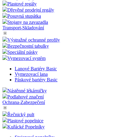
Vybavení obchodů
Klecové vozíky a rollkontejnery
Výstražné ochranné profily
Dřevěné boxy
Plastové sudy
Tašky-kufry-pouzdra
Plastové regály
Dřevěné prodejní regály
Posuvná stupátka
Stojany na zavazadla
Transport-Skladování
Výstražné ochranné profily
Bezpečnostní tabulky
Speciální pásky
Vymezovací systém
Lanové Bariéry Basic
Vymezovací lana
Páskové bariéry Basic
Nástěnné lékárničky