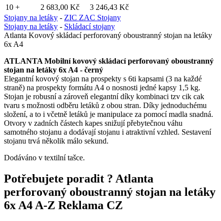
10 +
2 683,00 Kč
3 246,43 Kč
Stojany na letáky
-
ZIC ZAC Stojany
Stojany na letáky
-
Skládací stojany
Atlanta Kovový skládací perforovaný oboustranný stojan na letáky
6x A4
ATLANTA Mobilní kovový skládací perforovaný oboustranný
stojan na letáky 6x A4 - černý
Elegantní kovový stojan na prospekty s 6ti kapsami (3 na každé
straně) na prospekty formátu A4 o nosnosti jedné kapsy 1,5 kg.
Stojan je robusní a zároveň elegantní díky kombinaci tzv cik cak
tvaru s možnosti odběru letáků z obou stran. Díky jednoduchému
složení, a to i včetně letáků je manipulace za pomocí madla snadná.
Otvory v zadních částech kapes snižují přebytečnou váhu
samotného stojanu a dodávají stojanu i atraktivní vzhled. Sestavení
stojanu trvá několik málo sekund.
Dodáváno v textilní tašce.
Potřebujete poradit ?
Atlanta
perforovaný oboustranný stojan na letáky
6x A4 A-Z Reklama CZ