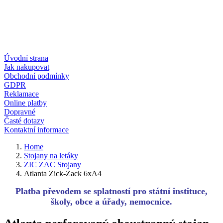
Úvodní strana
Jak nakupovat
Obchodní podmínky
GDPR
Reklamace
Online platby
Dopravné
Časté dotazy
Kontaktní informace
Home
Stojany na letáky
ZIC ZAC Stojany
Atlanta Zick-Zack 6xA4
Platba převodem se splatností pro státní instituce,
školy, obce a úřady, nemocnice.