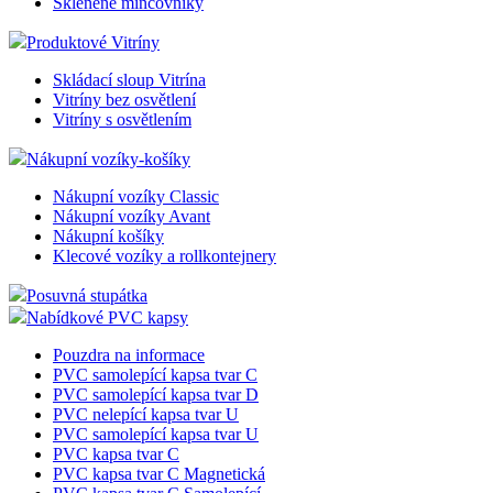
Skleněné mincovníky
Produktové Vitríny
Skládací sloup Vitrína
Vitríny bez osvětlení
Vitríny s osvětlením
Nákupní vozíky-košíky
Nákupní vozíky Classic
Nákupní vozíky Avant
Nákupní košíky
Klecové vozíky a rollkontejnery
Posuvná stupátka
Nabídkové PVC kapsy
Pouzdra na informace
PVC samolepící kapsa tvar C
PVC samolepící kapsa tvar D
PVC nelepící kapsa tvar U
PVC samolepící kapsa tvar U
PVC kapsa tvar C
PVC kapsa tvar C Magnetická