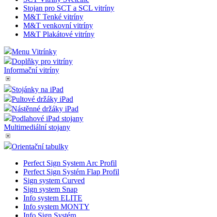
Stojan pro SCT a SCL vitríny
M&T Tenké vitríny
M&T venkovní vitríny
M&T Plakátové vitríny
Menu Vitrínky
Doplňky pro vitríny
Informační vitríny
Stojánky na iPad
Pultové držáky iPad
Nástěnné držáky iPad
Podlahové iPad stojany
Multimediální stojany
Orientační tabulky
Perfect Sign System Arc Profil
Perfect Sign Systém Flap Profil
Sign system Curved
Sign system Snap
Info system ELITE
Info system MONTY
Info Sign Systém