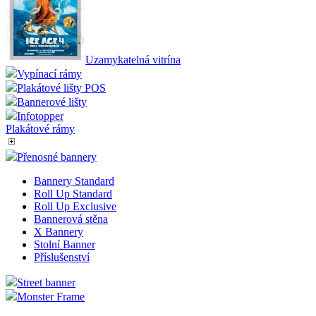
Uzamykatelná vitrína
Vypínací rámy
Plakátové lišty POS
Bannerové lišty
Infotopper
Plakátové rámy
Přenosné bannery
Bannery Standard
Roll Up Standard
Roll Up Exclusive
Bannerová stěna
X Bannery
Stolní Banner
Příslušenství
Street banner
Monster Frame