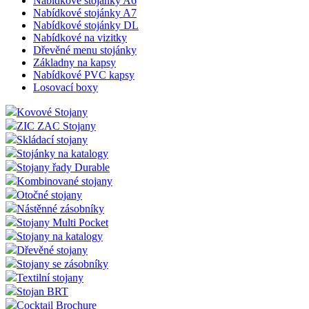
Nabídkové stojánky A6
Nabídkové stojánky A7
Nabídkové stojánky DL
Nabídkové na vizitky
Dřevěné menu stojánky
Základny na kapsy
Nabídkové PVC kapsy
Losovací boxy
Kovové Stojany
ZIC ZAC Stojany
Skládací stojany
Stojánky na katalogy
Stojany řady Durable
Kombinované stojany
Otočné stojany
Nástěnné zásobníky
Stojany Multi Pocket
Stojany na katalogy
Dřevěné stojany
Stojany se zásobníky
Textilní stojany
Stojan BRT
Cocktail Brochure