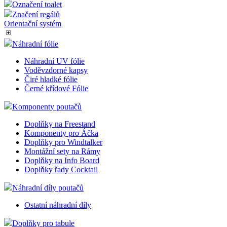
Označení toalet
Značení regálů
Orientační systém
Náhradní fólie
Náhradní UV fólie
Voděvzdorné kapsy
Čiré hladké fólie
Černé křídové Fólie
Komponenty poutačů
Doplňky na Freestand
Komponenty pro Áčka
Doplňky pro Windtalker
Montážní sety na Rámy
Doplňky na Info Board
Doplňky řady Cocktail
Náhradní díly poutačů
Ostatní náhradní díly
Doplňky pro tabule