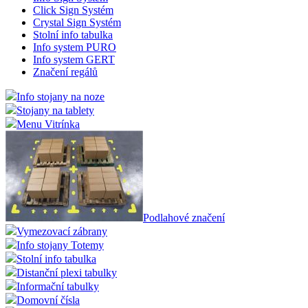
Click Sign Systém
Crystal Sign Systém
Stolní info tabulka
Info system PURO
Info system GERT
Značení regálů
Info stojany na noze
Stojany na tablety
Menu Vitrínka
Podlahové značení
Vymezovací zábrany
Info stojany Totemy
Stolní info tabulka
Distanční plexi tabulky
Informační tabulky
Domovní čísla