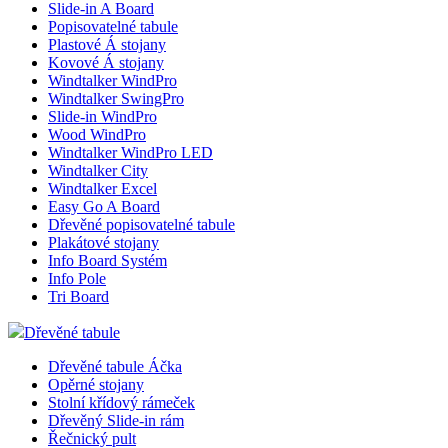
Slide-in A Board
Popisovatelné tabule
Plastové Á stojany
Kovové Á stojany
Windtalker WindPro
Windtalker SwingPro
Slide-in WindPro
Wood WindPro
Windtalker WindPro LED
Windtalker City
Windtalker Excel
Easy Go A Board
Dřevěné popisovatelné tabule
Plakátové stojany
Info Board Systém
Info Pole
Tri Board
Dřevěné tabule
Dřevěné tabule Áčka
Opěrné stojany
Stolní křídový rámeček
Dřevěný Slide-in rám
Řečnický pult