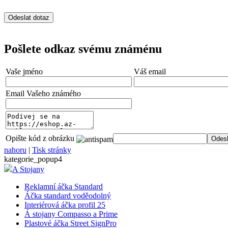
Pošlete odkaz svému známénu
Vaše jméno
Váš email
Email Vašeho známého
Opište kód z obrázku
nahoru
|
Tisk stránky
kategorie_popup4
A Stojany
Reklamní áčka Standard
Áčka standard voděodolný
Interiérová áčka profil 25
Á stojany Compasso a Prime
Plastové áčka Street SignPro