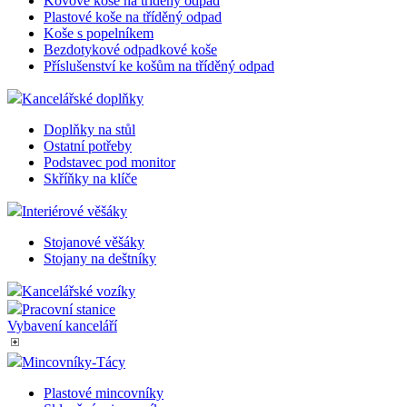
Kovové koše na tříděný odpad
Plastové koše na tříděný odpad
Koše s popelníkem
Bezdotykové odpadkové koše
Příslušenství ke košům na tříděný odpad
Kancelářské doplňky
Doplňky na stůl
Ostatní potřeby
Podstavec pod monitor
Skříňky na klíče
Interiérové věšáky
Stojanové věšáky
Stojany na deštníky
Kancelářské vozíky
Pracovní stanice
Vybavení kanceláří
Mincovníky-Tácy
Plastové mincovníky