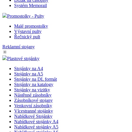
Držák na časopisy
Systém Memorail
Promostolky - Pulty
Malé promostolky
Výstavní pulty
Řečnický pult
Reklamní stojany
Plastové stojánky
Stojánky na A4
Stojánky na A5
Stojánky na DL formát
Stojánky na katalogy
Stojánky na vizitky
Nástěnné zásobníky
Zásobníkové stojany
Venkovní zásobníky
Vícestranné stojánky
Nabídkové Stojánky
Nabídkové stojánky A4
Nabídkové stojánky A5