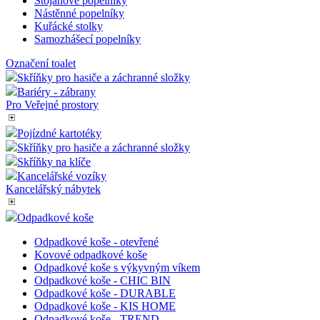
Podlahové značení
Ochrana-Zabezpečení
Řečnický pult
Plastové popelnice
Kuřácké Popelníky
Stojanové popelníky
Nástěnné popelníky
Kuřácké stolky
Samozhášecí popelníky
Označení toalet
Skříňky pro hasiče a záchranné složky
Bariéry - zábrany
Pro Veřejné prostory
Pojízdné kartotéky
Skříňky pro hasiče a záchranné složky
Skříňky na klíče
Kancelářské vozíky
Kancelářský nábytek
Odpadkové koše