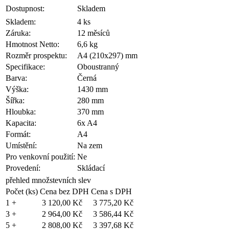
Dostupnost:
Skladem
Skladem:
4 ks
Záruka:
12 měsíců
Hmotnost Netto:
6,6 kg
Rozměr prospektu:
A4 (210x297) mm
Specifikace:
Oboustranný
Barva:
Černá
Výška:
1430 mm
Šířka:
280 mm
Hloubka:
370 mm
Kapacita:
6x A4
Formát:
A4
Umístění:
Na zem
Pro venkovní použití:
Ne
Provedení:
Skládací
přehled množstevních slev
Počet (ks)
Cena bez DPH
Cena s DPH
1 +
3 120,00 Kč
3 775,20 Kč
3 +
2 964,00 Kč
3 586,44 Kč
5 +
2 808,00 Kč
3 397,68 Kč