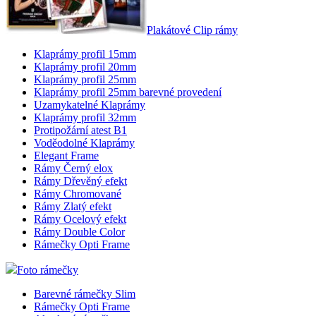
Plakátové Clip rámy
Klaprámy profil 15mm
Klaprámy profil 20mm
Klaprámy profil 25mm
Klaprámy profil 25mm barevné provedení
Uzamykatelné Klaprámy
Klaprámy profil 32mm
Protipožární atest B1
Voděodolné Klaprámy
Elegant Frame
Rámy Černý elox
Rámy Dřevěný efekt
Rámy Chromované
Rámy Zlatý efekt
Rámy Ocelový efekt
Rámy Double Color
Rámečky Opti Frame
Foto rámečky
Barevné rámečky Slim
Rámečky Opti Frame