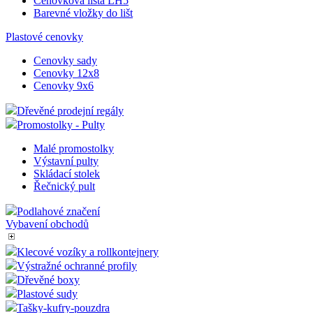
Cenovková lišta LH5
Barevné vložky do lišt
Plastové cenovky
Cenovky sady
Cenovky 12x8
Cenovky 9x6
Dřevěné prodejní regály
Promostolky - Pulty
Malé promostolky
Výstavní pulty
Skládací stolek
Řečnický pult
Podlahové značení