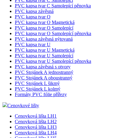
PVC kapsa tvar C Samolepící
PVC kapsa tvar C Samolepící pěnovka
PVC kapsa závěsná
PVC kapsa tvar O
PVC kapsa tvar O Magnetická
PVC kapsa tvar O Samolepící
PVC kapsa tvar O Samolepící pěnovka
PVC kapsa závěsná nýtovaná
PVC kapsa tvar U
PVC kapsa tvar U Magnetická
PVC kapsa tvar U Samolepící
PVC kapsa tvar U Samolepící pěnovka
PVC kapsa závěsná s otvory
PVC Stojánek A jednostranný
PVC Stojánek A oboustranný
PVC Stojánek L šikmý
PVC Stojánek L kolmý
Formáty PVC fólie přířezy
Cenovkové lišty
Cenovková lišta LH1
Cenovková lišta LH2
Cenovková lišta LH3
Cenovková lišta LH4