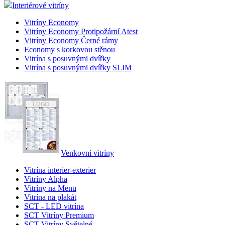
Interiérové vitríny
Vitríny Economy
Vitríny Economy Protipožární Atest
Vitríny Economy Černé rámy
Economy s korkovou stěnou
Vitrína s posuvnými dvířky
Vitrína s posuvnými dvířky SLIM
Venkovní vitríny
Vitrína interier-exterier
Vitríny Alpha
Vitríny na Menu
Vitrína na plakát
SCT - LED vitrína
SCT Vitríny Premium
SCT Vitríny Světelné