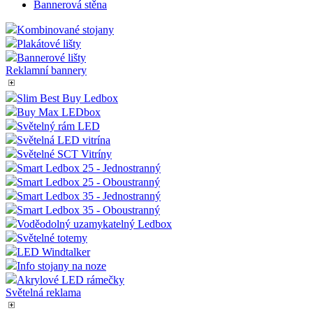
Bannerová stěna
Kombinované stojany
Plakátové lišty
Bannerové lišty
Reklamní bannery
Slim Best Buy Ledbox
Buy Max LEDbox
Světelný rám LED
Světelná LED vitrína
Světelné SCT Vitríny
Smart Ledbox 25 - Jednostranný
Smart Ledbox 25 - Oboustranný
Smart Ledbox 35 - Jednostranný
Smart Ledbox 35 - Oboustranný
Voděodolný uzamykatelný Ledbox
Světelné totemy
LED Windtalker
Info stojany na noze
Akrylové LED rámečky
Světelná reklama