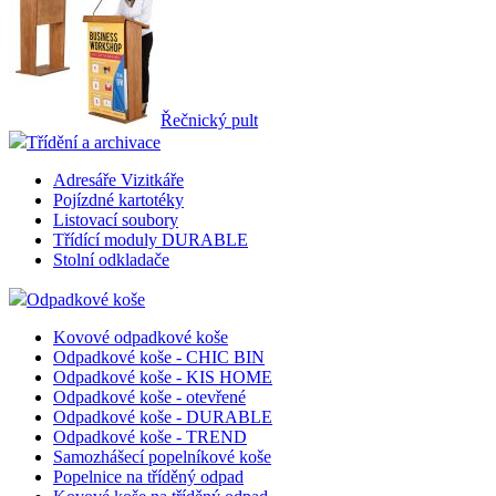
Řečnický pult
Třídění a archivace
Adresáře Vizitkáře
Pojízdné kartotéky
Listovací soubory
Třídící moduly DURABLE
Stolní odkladače
Odpadkové koše
Kovové odpadkové koše
Odpadkové koše - CHIC BIN
Odpadkové koše - KIS HOME
Odpadkové koše - otevřené
Odpadkové koše - DURABLE
Odpadkové koše - TREND
Samozhášecí popelníkové koše
Popelnice na tříděný odpad