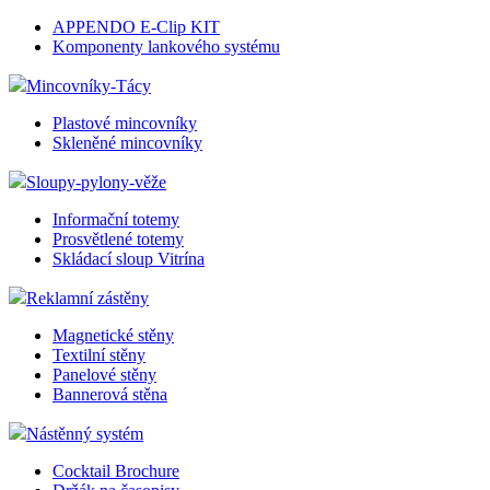
APPENDO E-Clip KIT
Komponenty lankového systému
Mincovníky-Tácy
Plastové mincovníky
Skleněné mincovníky
Sloupy-pylony-věže
Informační totemy
Prosvětlené totemy
Skládací sloup Vitrína
Reklamní zástěny
Magnetické stěny
Textilní stěny
Panelové stěny
Bannerová stěna
Nástěnný systém
Cocktail Brochure