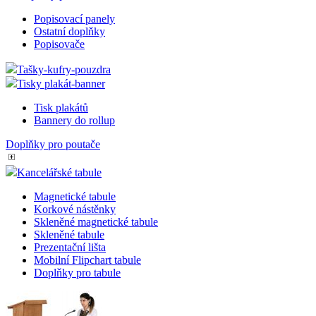
Popisovací panely
Ostatní doplňky
Popisovače
Tašky-kufry-pouzdra
Tisky plakát-banner
Tisk plakátů
Bannery do rollup
Doplňky pro poutače
Kancelářské tabule
Magnetické tabule
Korkové nástěnky
Skleněné magnetické tabule
Skleněné tabule
Prezentační lišta
Mobilní Flipchart tabule
Doplňky pro tabule